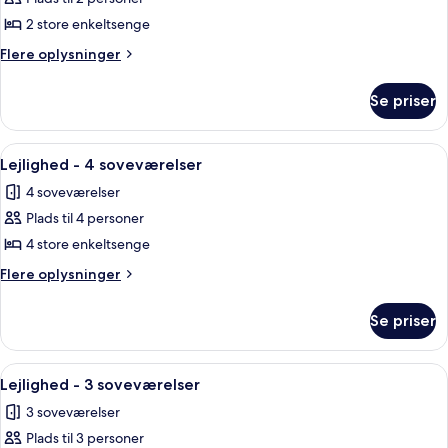
af
Værelse
2 store enkeltsenge
med
Flere
Flere oplysninger
2
oplysninger
om
enkeltsenge
Se priser
Værelse
med
2
Indlæs
Et hotelværelse med seng, fjernsyn o
10
enkeltsenge
Lejlighed - 4 soveværelser
alle
4 soveværelser
billeder
Plads til 4 personer
af
Lejlighed
4 store enkeltsenge
-
Flere
Flere oplysninger
4
oplysninger
om
soveværelser
Se priser
Lejlighed
-
4
Indlæs
Et moderne soveværelse med seng, skriv
10
soveværelser
Lejlighed - 3 soveværelser
alle
3 soveværelser
billeder
Plads til 3 personer
af