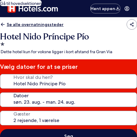
Gå til hovedsektionen
Hent appen
Se alle overnatningssteder
Hotel Nido Príncipe Pío
1.0-
stjernet
Dette hotel kun for voksne ligger i kort afstand fra Gran Via
overnatningssted
Vælg datoer for at se priser
Hvor skal du hen?
Datoer
Gæster
Søg