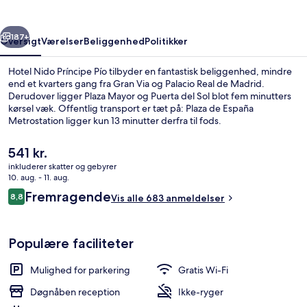
rige
Næste
187+
Oversigt
Værelser
Beliggenhed
Politikker
Hotel Nido Príncipe Pío tilbyder en fantastisk beliggenhed, mindre
end et kvarters gang fra Gran Via og Palacio Real de Madrid.
Derudover ligger Plaza Mayor og Puerta del Sol blot fem minutters
kørsel væk. Offentlig transport er tæt på: Plaza de España
Metrostation ligger kun 13 minutter derfra til fods.
Den
541 kr.
nuværende
inkluderer skatter og gebyrer
pris
10. aug. - 11. aug.
Kontinental morgenmad hver dag mo
er
Anmeldelser
Fremragende
8,8
Vis alle 683 anmeldelser
541 kr.
8,8 ud af 10.
Populære faciliteter
Mulighed for parkering
Gratis Wi-Fi
Døgnåben reception
Ikke-ryger