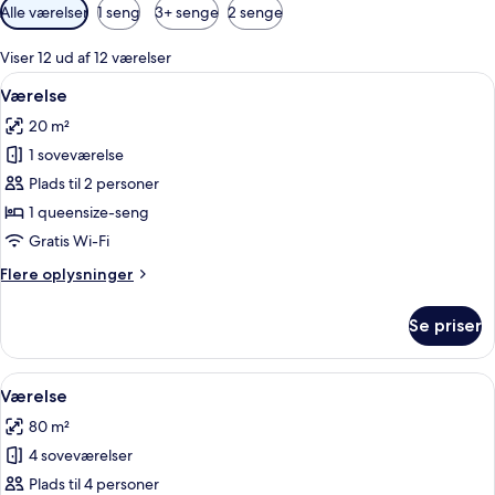
Tilgængelige
Alle værelser
1 seng
3+ senge
2 senge
filtre
for
Viser 12 ud af 12 værelser
værelser
Indlæs
Et hotelværelse med et stort vindue
12
Værelse
alle
20 m²
billeder
1 soveværelse
af
Værelse
Plads til 2 personer
1 queensize-seng
Gratis Wi-Fi
Flere
Flere oplysninger
oplysninger
om
Se priser
Værelse
Indlæs
Et hotelværelse med en stor seng, ud
13
Værelse
alle
80 m²
billeder
4 soveværelser
af
Værelse
Plads til 4 personer