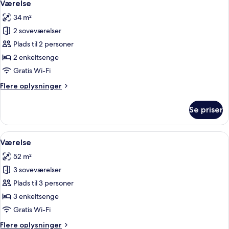
13
Værelse
alle
34 m²
billeder
2 soveværelser
af
Værelse
Plads til 2 personer
2 enkeltsenge
Gratis Wi-Fi
Flere
Flere oplysninger
oplysninger
om
Se priser
Værelse
Indlæs
Et moderne køkken med træbordplade,
16
Værelse
alle
52 m²
billeder
3 soveværelser
af
Værelse
Plads til 3 personer
3 enkeltsenge
Gratis Wi-Fi
Flere
Flere oplysninger