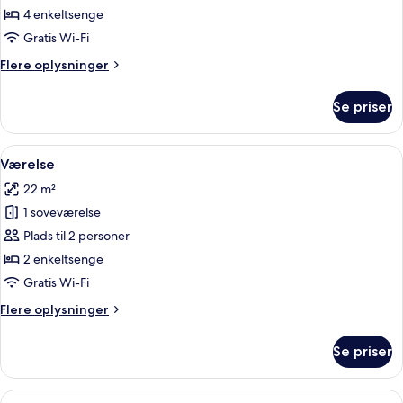
4 enkeltsenge
Gratis Wi-Fi
Flere
Flere oplysninger
oplysninger
om
Se priser
Værelse
Indlæs
Et moderne hotelværelse med en træs
14
Værelse
alle
22 m²
billeder
1 soveværelse
af
Værelse
Plads til 2 personer
2 enkeltsenge
Gratis Wi-Fi
Flere
Flere oplysninger
oplysninger
om
Se priser
Værelse
Indlæs
Et moderne hotelværelse med skrivebo