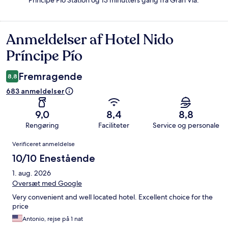
Principe Pio Station og 13 minutters gang fra Gran Via.
Anmeldelser af Hotel Nido
Anmeldelser
Príncipe Pío
Fremragende
8,8
683 anmeldelser
9,0
8,4
8,8
Rengøring
Faciliteter
Service og personale
Anmeldelser
Verificeret anmeldelse
10/10 Enestående
1. aug. 2026
Oversæt med Google
Very convenient and well located hotel. Excellent choice for the
price
Antonio, rejse på 1 nat