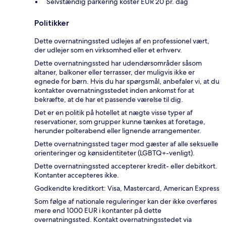
Selvstændig parkering koster EUR 20 pr. dag
Politikker
Dette overnatningssted udlejes af en professionel vært,
der udlejer som en virksomhed eller et erhverv.
Dette overnatningssted har udendørsområder såsom
altaner, balkoner eller terrasser, der muligvis ikke er
egnede for børn. Hvis du har spørgsmål, anbefaler vi, at du
kontakter overnatningsstedet inden ankomst for at
bekræfte, at de har et passende værelse til dig.
Det er en politik på hotellet at nægte visse typer af
reservationer, som grupper kunne tænkes at foretage,
herunder polterabend eller lignende arrangementer.
Dette overnatningssted tager mod gæster af alle seksuelle
orienteringer og kønsidentiteter (LGBTQ+-venligt).
Dette overnatningssted accepterer kredit- eller debitkort.
Kontanter accepteres ikke.
Godkendte kreditkort: Visa, Mastercard, American Express
Som følge af nationale reguleringer kan der ikke overføres
mere end 1000 EUR i kontanter på dette
overnatningssted. Kontakt overnatningsstedet via