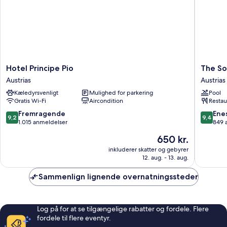
Hotel
The
Hotel Principe Pio
The So
Principe
Social
Austrias
Austrias
Pio
Hub
Kæledyrsvenligt
Mulighed for parkering
Pool
Austrias
Madrid
Gratis Wi-Fi
Aircondition
Restau
Austrias
9.2
9.4
Fremragende
Ene
9,2
9,4
ud
ud
1.015 anmeldelser
849 
af
af
Prisen
650 kr.
10,
10,
er
Fremragende,
Eneståe
inkluderer skatter og gebyrer
650 kr.
12. aug. - 13. aug.
1.015
849
anmeldelser
anmelde
Sammenlign lignende overnatningssteder
Log på for at se tilgængelige rabatter og fordele. Flere
fordele til flere eventyr.