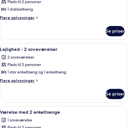
Basic-
Plads til 2 personer
studiolejlighed
1 dobbeltseng
Flere
Flere oplysninger
oplysninger
om
Se priser
Basic-
studiolejlighed
Indlæs
Et hotelværelse med seng, skrivebord, 
10
Lejlighed - 2 soveværelser
alle
2 soveværelser
billeder
Plads til 2 personer
af
Lejlighed
1 stor enkeltseng og 1 enkeltseng
-
Flere
Flere oplysninger
2
oplysninger
om
soveværelser
Se priser
Lejlighed
-
2
Indlæs
Et moderne hotelværelse med seng, i
10
soveværelser
Værelse med 2 enkeltsenge
alle
1 soveværelse
billeder
Plads til 2 personer