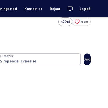
tningssted
Kontakt os
Rejser
Log på
Del
Gem
Gæster
Søg