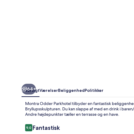
64+
Oversigt
Værelser
Beliggenhed
Politikker
Montra Odder Parkhotel tilbyder en fantastisk beliggenh
Bryllupsskulpturen. Du kan slappe af med en drink i baren/l
Andre højdepunkter tæller en terrasse og en have.
Anmeldelser
Fantastisk
9,0
9,0 ud af 10.