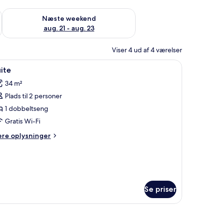
d aug. 14 - aug. 16
Tjek tilgængelighed for næste weekend aug. 21 - aug. 23
Næste weekend
aug. 21 - aug. 23
Viser 4 ud af 4 værelser
ofa, et spejl og et tæppe med et mønster.
ndlæs
Et hotelværelse med seng, sofa, et lille bord 
10
ite
le
34 m²
illeder
Plads til 2 personer
f
uite
1 dobbeltseng
Gratis Wi-Fi
ere
ere oplysninger
lysninger
m
ite
Se priser