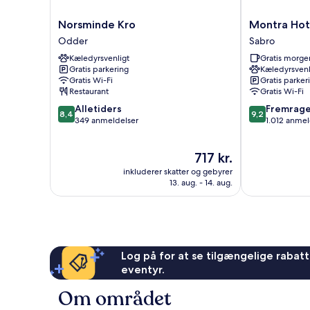
Norsminde
Montra
Norsminde Kro
Montra Hot
Kro
Hotel
Odder
Sabro
Odder
Sabro
Kæledyrsvenligt
Gratis morg
Kro
Gratis parkering
Kæledyrsvenl
Sabro
Gratis Wi-Fi
Gratis parker
Restaurant
Gratis Wi-Fi
8.4
9.2
Alletiders
Fremrag
8,4
9,2
ud
ud
349 anmeldelser
1.012 anmel
af
af
10,
10,
Prisen
717 kr.
Alletiders,
Fremragende
er
349
1.012
inkluderer skatter og gebyrer
717 kr.
anmeldelser
anmeldelser
13. aug. - 14. aug.
Log på for at se tilgængelige rabatte
eventyr.
Om området