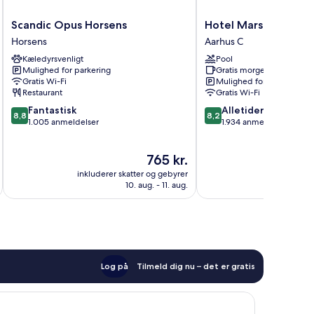
Scandic
Hotel
Scandic Opus Horsens
Hotel Marselis
Opus
Marselis
Horsens
Aarhus C
Horsens
Aarhus
Kæledyrsvenligt
Pool
Horsens
C
Mulighed for parkering
Gratis morgenmad
Gratis Wi-Fi
Mulighed for parkering
Restaurant
Gratis Wi-Fi
8.8
8.2
Fantastisk
Alletiders
8,8
8,2
ud
ud
1.005 anmeldelser
1.934 anmeldelser
af
af
10,
10,
Prisen
765 kr.
Fantastisk,
Alletiders,
er
1.005
1.934
inkluderer skatter og gebyrer
inkluderer 
765 kr.
anmeldelser
anmeldelser
10. aug. - 11. aug.
Log på
Tilmeld dig nu – det er gratis