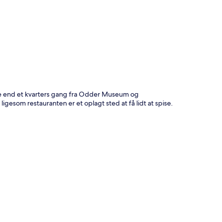
t
re end et kvarters gang fra Odder Museum og
igesom restauranten er et oplagt sted at få lidt at spise.