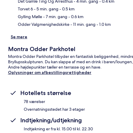
Det Gamle Ting Og Arresthus
- 4 min. gang
- 0.4 km
Kor
Torvet 6
- 5 min. gang
- 0.5 km
Gylling Mølle
- 7 min. gang
- 0.6 km
Odder Valgmenighedskirke
- 11 min. gang
- 1.0 km
Se mere
Montra Odder Parkhotel
Montra Odder Parkhotel tilbyder en fantastisk beliggenhed, mind
Bryllupsskulpturen. Du kan slappe af med en drink i baren/loungen, l
Andre højdepunkter tæller en terrasse og en have.
Oplysninger om afbestillingsrettigheder
Hotellets størrelse
78 værelser
Overnatningsstedet har 3 etager
Indtjekning/udtjekning
Indtjekning er fra kl. 15.00 til kl. 22.30