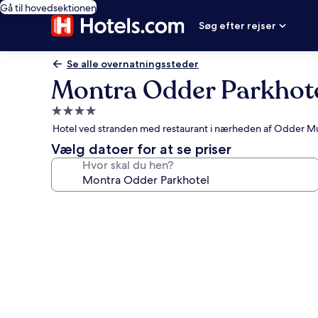
Gå til hovedsektionen
Søg efter rejser
Se alle overnatningssteder
Montra Odder Parkhot
4.0-
stjernet
Hotel ved stranden med restaurant i nærheden af Odder 
overnatningssted
Vælg datoer for at se priser
Hvor skal du hen?
Billedgalleri
for
Montra
Odder
Parkhotel