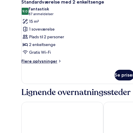
5
dobbeltseng
Standardværelse med 2 enkeltsenge
alle
Fantastisk
billeder
9,0
9,0 ud af 10
(87
87 anmeldelser
af
anmeldelser)
15 m²
Standardværelse
1 soveværelse
med
Plads til 2 personer
2
2 enkeltsenge
enkeltsenge
Gratis Wi-Fi
Flere
Flere oplysninger
oplysninger
om
Se prise
Standardværelse
med
2
Lignende overnatningssteder
enkeltsenge
Norsminde Kro
Montra Hotel