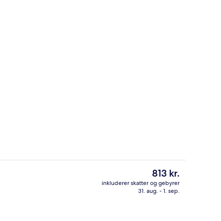
Overnatningsstedets indgangsparti
Den
813 kr.
nuværende
inkluderer skatter og gebyrer
pris
31. aug. - 1. sep.
natningsstedet)
Gratis morgenmadsbuffet hver dag
er
813 kr.