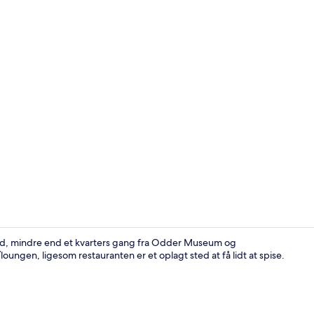
Reception
ed, mindre end et kvarters gang fra Odder Museum og
oungen, ligesom restauranten er et oplagt sted at få lidt at spise.
Bar (på over