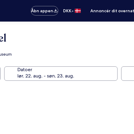
•
Åbn appen
DKK
Annoncér dit overna
el
Museum
Datoer