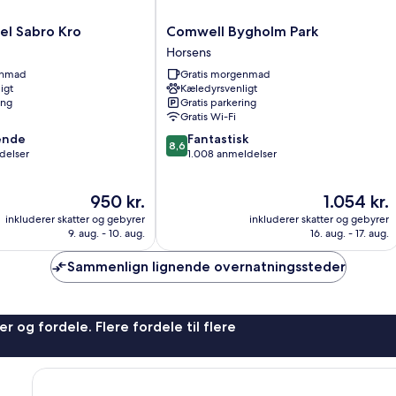
Comwell
el Sabro Kro
Comwell Bygholm Park
Bygholm
Horsens
Park
enmad
Gratis morgenmad
Horsens
igt
Kæledyrsvenligt
ing
Gratis parkering
Gratis Wi-Fi
8.6
ende
Fantastisk
8,6
ud
delser
1.008 anmeldelser
af
10,
Prisen
Prisen
950 kr.
1.054 kr.
,
Fantastisk,
er
er
1.008
inkluderer skatter og gebyrer
inkluderer skatter og gebyrer
950 kr.
1.054 kr.
anmeldelser
9. aug. - 10. aug.
16. aug. - 17. aug.
Sammenlign lignende overnatningssteder
r og fordele. Flere fordele til flere