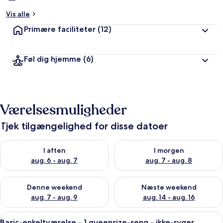
Vis alle
Primære faciliteter
(12)
Føl dig hjemme
(6)
Værelsesmuligheder
Tjek tilgængelighed for disse datoer
Tjek tilgængelighed for i aften aug. 6 - aug. 7
Tjek tilgængelighed for i morg
I aften
I morgen
aug. 6 - aug. 7
aug. 7 - aug. 8
Tjek tilgængelighed for denne weekend aug. 7 - aug. 9
Tjek tilgængelighed for næste
Denne weekend
Næste weekend
aug. 7 - aug. 9
aug. 14 - aug. 16
Indlæs
Et hotelværelse med en stor seng, et li
1
Basic-enkeltværelse - 1 queensize-seng - ikke-ryger