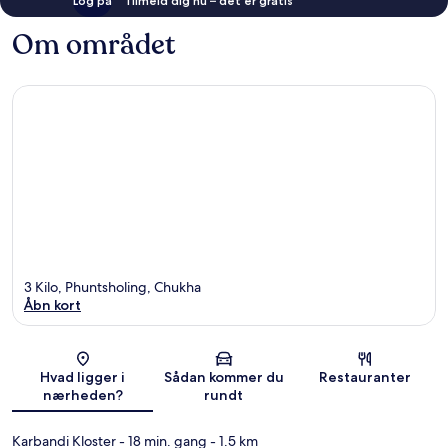
Log på
Tilmeld dig nu – det er gratis
Om området
3 Kilo, Phuntsholing, Chukha
Åbn kort
Kort
Hvad ligger i
Sådan kommer du
Restauranter
nærheden?
rundt
Karbandi Kloster
- 18 min. gang
- 1.5 km