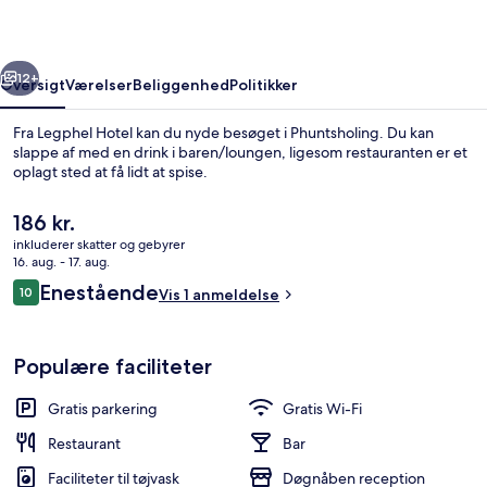
rige
Næste
12+
Oversigt
Værelser
Beliggenhed
Politikker
Fra Legphel Hotel kan du nyde besøget i Phuntsholing. Du kan
slappe af med en drink i baren/loungen, ligesom restauranten er et
oplagt sted at få lidt at spise.
Den
186 kr.
nuværende
inkluderer skatter og gebyrer
pris
16. aug. - 17. aug.
er
Anmeldelser
Enestående
10
Vis 1 anmeldelse
186 kr.
10 ud af 10.
Reception
Populære faciliteter
Gratis parkering
Gratis Wi-Fi
Restaurant
Bar
Faciliteter til tøjvask
Døgnåben reception