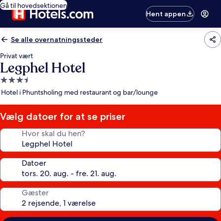
Gå til hovedsektionen
Hent appen
Se alle overnatningssteder
Privat vært
Legphel Hotel
3.5-
stjernet
Hotel i Phuntsholing med restaurant og bar/lounge
overnatningssted
Vælg datoer for at se priser
Hvor skal du hen?
Datoer
Gæster