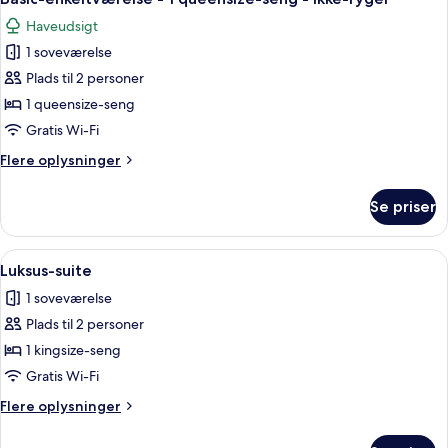
alle
Haveudsigt
billeder
1 soveværelse
af
Basic-
Plads til 2 personer
enkeltværelse
1 queensize-seng
-
Gratis Wi-Fi
1
Flere
Flere oplysninger
queensize-
oplysninger
seng
om
Se priser
Basic-
-
enkeltværelse
ikke-
-
Indlæs
Et badeværelse med et fristående bad
ryger
3
1
Luksus-suite
alle
queensize-
1 soveværelse
seng
billeder
-
Plads til 2 personer
af
ikke-
Luksus-
1 kingsize-seng
ryger
suite
Gratis Wi-Fi
Flere
Flere oplysninger
oplysninger
om