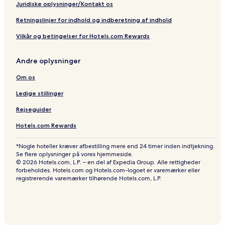
Juridiske oplysninger/Kontakt os
Retningslinjer for indhold og indberetning af indhold
Vilkår og betingelser for Hotels.com Rewards
Andre oplysninger
Om os
Ledige stillinger
Rejseguider
Hotels.com Rewards
*Nogle hoteller kræver afbestilling mere end 24 timer inden indtjekning.
Se flere oplysninger på vores hjemmeside.
© 2026 Hotels.com, L.P. – en del af Expedia Group. Alle rettigheder
forbeholdes. Hotels.com og Hotels.com-logoet er varemærker eller
registrerende varemærker tilhørende Hotels.com, L.P.