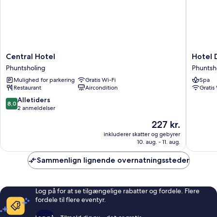
Central
Hotel
Central Hotel
Hotel 
Hotel
Druk
Phuntsholing
Phuntsh
Phuntsholing
Phuents
Mulighed for parkering
Gratis Wi-Fi
Spa
Phuntsh
Restaurant
Aircondition
Gratis
8.0
Alletiders
8,0
ud
2 anmeldelser
af
Prisen
227 kr.
10,
er
Alletiders,
inkluderer skatter og gebyrer
227 kr.
10. aug. - 11. aug.
2
anmeldelser
Sammenlign lignende overnatningssteder
Log på for at se tilgængelige rabatter og fordele. Flere
fordele til flere eventyr.