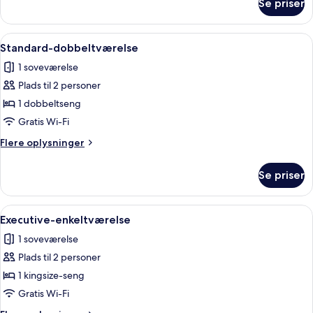
Se priser
Luksus-
suite
Indlæs
Et hotelværelse med to senge, et skriv
1
Standard-dobbeltværelse
alle
1 soveværelse
billeder
Plads til 2 personer
af
Standard-
1 dobbeltseng
dobbeltværelse
Gratis Wi-Fi
Flere
Flere oplysninger
oplysninger
om
Se priser
Standard-
dobbeltværelse
Indlæs
Et soveværelse med seng, sofa, skriveb
1
Executive-enkeltværelse
alle
1 soveværelse
billeder
Plads til 2 personer
af
Executive-
1 kingsize-seng
enkeltværelse
Gratis Wi-Fi