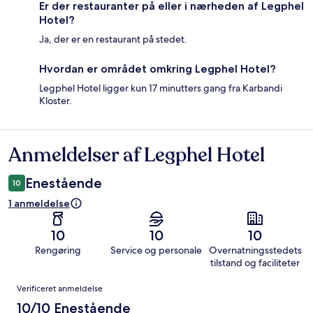
Er der restauranter på eller i nærheden af Legphel
Hotel?
Ja, der er en restaurant på stedet.
Hvordan er området omkring Legphel Hotel?
Legphel Hotel ligger kun 17 minutters gang fra Karbandi
Kloster.
Anmeldelser af Legphel Hotel
Anmeldelser
Enestående
10
1 anmeldelse
10
10
10
Rengøring
Service og personale
Overnatningsstedets
tilstand og faciliteter
Anmeldelser
Verificeret anmeldelse
10/10 Enestående