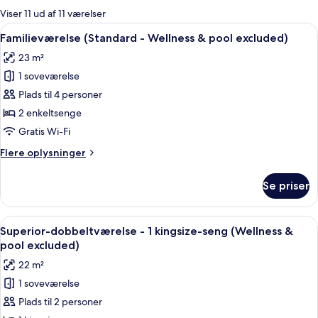
for
Viser 11 ud af 11 værelser
værelser
Indlæs
Et hotelværelse med to senge, et nat
6
Familieværelse (Standard - Wellness & pool excluded)
alle
23 m²
billeder
1 soveværelse
af
Familieværelse
Plads til 4 personer
(Standard
2 enkeltsenge
-
Gratis Wi-Fi
Wellness
Flere
Flere oplysninger
&
oplysninger
pool
om
Se priser
Familieværelse
excluded)
(Standard
-
Indlæs
Et moderne hotelværelse med en stor s
7
Wellness
Superior-dobbeltværelse - 1 kingsize-seng (Wellness &
alle
&
pool excluded)
pool
billeder
22 m²
excluded)
af
1 soveværelse
Superior-
Plads til 2 personer
dobbeltværelse