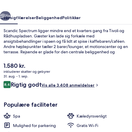
rige
Næste
71+
Oversigt
Værelser
Beliggenhed
Politikker
Scandic Spectrum ligger mindre end et kvarters gang fra Tivoli og
Rådhuspladsen. Gæster kan lade sig forkæle med
ansigtsbehandlinger i spaen og få lidt at spise i kaffebaren/caféen.
Andre højdepunkter tæller 2 barer/lounger, et motionscenter og en
terrasse. Rejsende er glade for den centrale beliggenhed og
områdets seværdigheder en kort gåtur fra offentlig transport:
Rådhuspladsen Metrostation ligger 14 minutter derfra og
Den
1.580 kr.
Vesterport Station 15 minutter væk.
nuværende
inkluderer skatter og gebyrer
pris
31. aug. - 1. sep.
Pool
er
Anmeldelser
Rigtig godt
8,4
Vis alle 3.408 anmeldelser
1.580 kr.
8,4 ud af 10.
Populære faciliteter
Spa
Kæledyrsvenligt
Mulighed for parkering
Gratis Wi-Fi