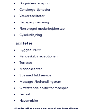
Døgnåben reception
Concierge-tjenester
Vaskerifaciliteter
Bagageopbevaring
Flersproget medarbejderstab
Cykeludlejning
Faciliteter
Bygget i 2022
Pengeskab i receptionen
Terrasse
Motionscenter
Spa med fuld service
Massage-/behandlingsrum
Omfattende politik for madspild
Festsal
Havemøbler
Hjælp til personer med et handicap