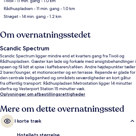
Tivoli
- 11 min. gang
- 1.0 km
Rådhuspladsen
- 11 min. gang
- 1.0 km
Strøget
- 14 min. gang
- 1.2 km
Om overnatningsstedet
Scandic Spectrum
Scandic Spectrum ligger mindre end et kvarters gang fra Tivoli og
Rådhuspladsen. Gæster kan lade sig forkæle med ansigtsbehandlinger i
spaen og få lidt at spise i kaffebaren/caféen. Andre højdepunkter tæller
2 barer/lounger, et motionscenter og en terrasse. Rejsende er glade for
den centrale beliggenhed og områdets seværdigheder en kort gåtur
fra offentlig transport: Rådhuspladsen Metrostation ligger 14 minutter
derfra og Vesterport Station 15 minutter væk.
Oplysninger om afbestillingsrettigheder
Mere om dette overnatningssted
I korte træk
Hotellets størrelse