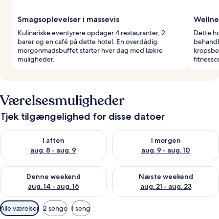
Smagsoplevelser i massevis
Wellne
Kulinariske eventyrere opdager 4 restauranter, 2
Dette ho
barer og en café på dette hotel. En overdådig
behandl
morgenmadsbuffet starter hver dag med lækre
kropsbe
muligheder.
fitnessc
Værelsesmuligheder
Tjek tilgængelighed for disse datoer
Tjek tilgængelighed for i aften aug. 8 - aug. 9
Tjek tilgængelighed for i morg
I aften
I morgen
aug. 8 - aug. 9
aug. 9 - aug. 10
Tjek tilgængelighed for denne weekend aug. 14 - aug. 16
Tjek tilgængelighed for næste
Denne weekend
Næste weekend
aug. 14 - aug. 16
aug. 21 - aug. 23
Tilgængelige
Alle værelser
2 senge
1 seng
filtre