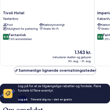
Tivoli
Imperial
Tivoli Hotel
Imperi
Hotel
Hotel
Vesterbro
Københ
Vesterbro
Københ
Pool
Kæledyrsvenligt
Kæledy
Centru
Mulighed for parkering
Gratis Wi-Fi
Gratis
8.8
8.6
Fantastisk
Fant
8,8
8,6
ud
ud
7.611 anmeldelser
1.311
af
af
10,
10,
Prisen
1.143 kr.
Fantastisk,
Fantasti
er
7.611
1.311
inkluderer skatter og gebyrer
1.143 kr.
anmeldelser
anmelde
30. aug. - 31. aug.
Sammenlign lignende overnatningssteder
Log på for at se tilgængelige rabatter og fordele. Flere
fordele til flere eventyr.
Log på
Tilmeld dig nu – det er gratis