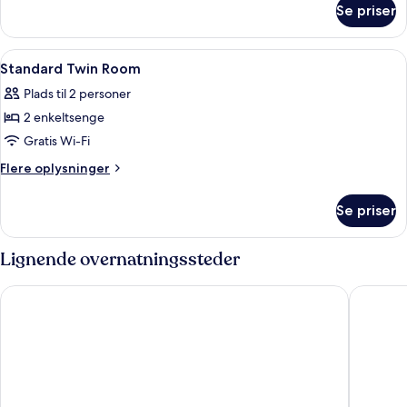
Se priser
Junior
Suite
Indlæs
Et hotelværelse med to senge, en sofa, 
4
Standard Twin Room
alle
Plads til 2 personer
billeder
2 enkeltsenge
af
Standard
Gratis Wi-Fi
Twin
Flere
Flere oplysninger
Room
oplysninger
om
Se priser
Standard
Twin
Room
Lignende overnatningssteder
Tivoli Hotel
Imperial