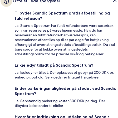
Ofte stillede spørgsmål
Tilbyder Scandic Spectrum gratis afbestilling og
fuld refusion?
Ja, Scandic Spectrum har fuldt refunderbare værelsespriser,
som kan reserveres på vores hjemmeside. Hvis du har
reserveret en fuldt refunderbar værelsespris, kan
reservationen afbestilles op til et par dage før indtjekning
afhængigt af overnatningsstedets afbestillingspolitik. Du skal
bare sørge for at tjekke overnatningsstedets
afbestillingspolitik for de præcise vilkår og betingelser.
Er kæledyr tilladt på Scandic Spectrum?
Ja, kæledyr er tilladt. Der opkræves et gebyr på 200 DKK pr.
enhed pr. ophold. Servicedyr er fritaget fra gebyrer.
Er der parkeringsmuligheder på stedet ved Scandic
Spectrum?
Ja. Selvstændig parkering koster 300 DKK pr. dag. Der
tilbydes ladestander til elbiler.
Hvornår er indtjekning og udtjekning på Scandic