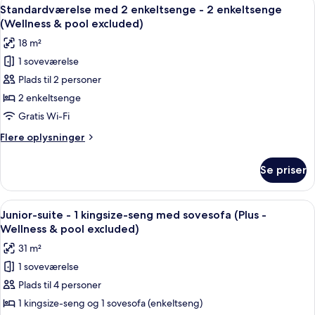
Indlæs
-
7
1
Standardværelse med 2 enkeltsenge - 2 enkeltsenge
alle
kingsize-
Wellness
(Wellness & pool excluded)
seng
billeder
&
18 m²
med
af
pool
sovesofa
1 soveværelse
Standardværelse
excluded)
(Plus
Plads til 2 personer
med
-
Wellness
2
2 enkeltsenge
&
enkeltsenge
Gratis Wi-Fi
pool
-
excluded)
Flere
Flere oplysninger
2
oplysninger
enkeltsenge
om
Se priser
Standardværelse
(Wellness
med
&
2
Indlæs
Et moderne hotelværelse med en stor s
pool
8
enkeltsenge
Junior-suite - 1 kingsize-seng med sovesofa (Plus -
alle
-
excluded)
Wellness & pool excluded)
2
billeder
31 m²
enkeltsenge
af
(Wellness
1 soveværelse
Junior-
&
Plads til 4 personer
suite
pool
excluded)
-
1 kingsize-seng og 1 sovesofa (enkeltseng)