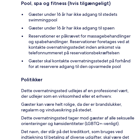
Pool, spa og fitness (hvis tilgængeligt)
Gæster under 16 år har ikke adgang til stedets
swimmingpool
Gæster under 16 år har ikke adgang til spaen
Reservationer er påkrævet for massagebehandlinger
og spabehandlinger. Reservationer foretages ved at
kontakte overnatningsstedet inden ankomst via
telefonnummeret på reservationsbekræftelsen
Gæster skal kontakte overnatningsstedet på forhånd
for at reservere adgang til den opvarmede pool
Politikker
Dette overnatningssted udlejes af en professionel vært,
der udlejer som en virksomhed eller et erhverv.
Gæster kan være helt rolige, da der er brandslukker,
røgalarm og vinduesikring på stedet.
Dette overnatningssted tager mod gæster af alle seksuelle
orienteringer og kønsidentiteter (LGBTQ+-venligt).
Det navn, der står på det kreditkort, som bruges ved
indtjekning til betaling af diverse udgifter, skal være det