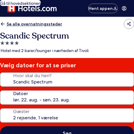
Gå til hovedsektionen
Hent appen
Se alle overnatningssteder
Scandic Spectrum
4.0-
stjernet
Hotel med 2 barer/lounger i nærheden af Tivoli
overnatningssted
Vælg datoer for at se priser
Hvor skal du hen?
Datoer
Gæster
Søg