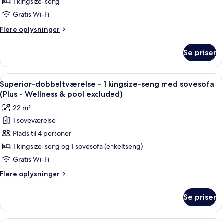
-
1 kingsize-seng
1
Gratis Wi-Fi
kingsize-
Flere
Flere oplysninger
seng
oplysninger
(Wellness
om
Se priser
Superior-
&
dobbeltværelse
pool
-
Indlæs
Et moderne hotelværelse med en stor 
excluded)
10
1
Superior-dobbeltværelse - 1 kingsize-seng med sovesofa
alle
kingsize-
(Plus - Wellness & pool excluded)
seng
billeder
22 m²
(Wellness
af
&
1 soveværelse
Superior-
pool
Plads til 4 personer
dobbeltværelse
excluded)
-
1 kingsize-seng og 1 sovesofa (enkeltseng)
1
Gratis Wi-Fi
kingsize-
Flere
Flere oplysninger
seng
oplysninger
med
om
Se priser
Superior-
sovesofa
dobbeltværelse
(Plus
-
Et hotelværelse med to senge, et lille 