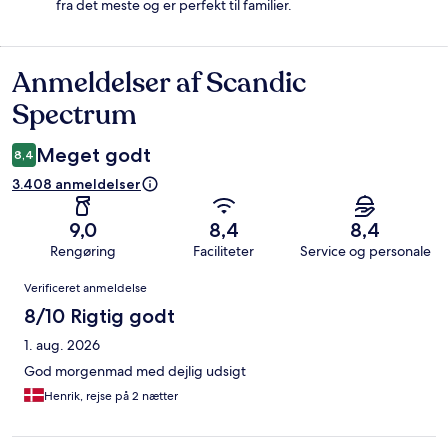
fra det meste og er perfekt til familier.
Anmeldelser af Scandic
Anmeldelser
Spectrum
Meget godt
8,4
3.408 anmeldelser
9,0
8,4
8,4
Rengøring
Faciliteter
Service og personale
Anmeldelser
Verificeret anmeldelse
8/10 Rigtig godt
1. aug. 2026
God morgenmad med dejlig udsigt
Henrik, rejse på 2 nætter