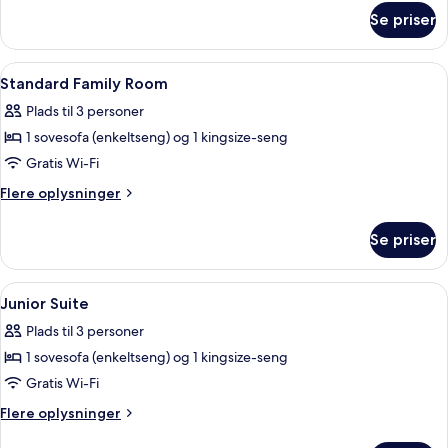
pool
om
Se priser
Suite
excluded)
(Master
-
Indlæs
Et hotelværelse med to senge, et skrive
4
Wellness
Standard Family Room
alle
&
Plads til 3 personer
pool
billeder
excluded)
1 sovesofa (enkeltseng) og 1 kingsize-seng
af
Standard
Gratis Wi-Fi
Family
Flere
Flere oplysninger
Room
oplysninger
om
Se priser
Standard
Family
Room
Indlæs
Et moderne hotelværelse med en stor s
3
Junior Suite
alle
Plads til 3 personer
billeder
1 sovesofa (enkeltseng) og 1 kingsize-seng
af
Junior
Gratis Wi-Fi
Suite
Flere
Flere oplysninger
oplysninger
om