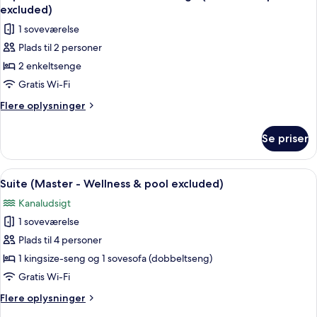
alle
kingsize-
excluded)
seng
billeder
1 soveværelse
(Wellness
af
&
Plads til 2 personer
Superior-
pool
2 enkeltsenge
værelse
excluded)
med
Gratis Wi-Fi
2
Flere
Flere oplysninger
enkeltsenge
oplysninger
om
(Wellness
Se priser
Superior-
&
værelse
pool
med
Indlæs
Et moderne hotelværelse med en stor 
7
excluded)
2
Suite (Master - Wellness & pool excluded)
alle
enkeltsenge
Kanaludsigt
(Wellness
billeder
&
1 soveværelse
af
pool
Suite
Plads til 4 personer
excluded)
(Master
1 kingsize-seng og 1 sovesofa (dobbeltseng)
-
Gratis Wi-Fi
Wellness
Flere
Flere oplysninger
&
oplysninger