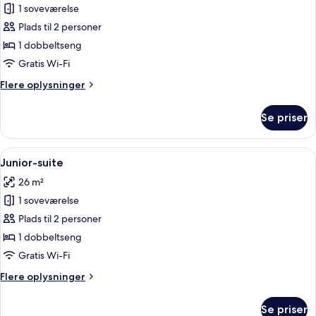
1 soveværelse
af
Executive-
Plads til 2 personer
suite
1 dobbeltseng
Gratis Wi-Fi
Flere
Flere oplysninger
oplysninger
om
Se priser
Executive-
suite
Indlæs
Et hotelværelse med seng, stol og sto
10
Junior-suite
alle
26 m²
billeder
1 soveværelse
af
Junior-
Plads til 2 personer
suite
1 dobbeltseng
Gratis Wi-Fi
Flere
Flere oplysninger
oplysninger
om
Se priser
Junior-