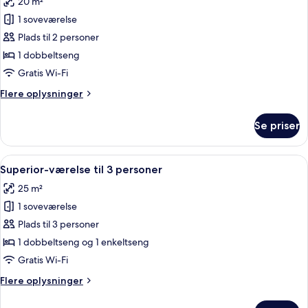
20 m²
billeder
1 soveværelse
af
Superior-
Plads til 2 personer
værelse
1 dobbeltseng
-
Gratis Wi-Fi
1
Flere
Flere oplysninger
dobbeltseng
oplysninger
om
Se priser
Superior-
værelse
-
Indlæs
Et hotelværelse med to senge, et skriv
8
1
Superior-værelse til 3 personer
alle
dobbeltseng
25 m²
billeder
1 soveværelse
af
Superior-
Plads til 3 personer
værelse
1 dobbeltseng og 1 enkeltseng
til
Gratis Wi-Fi
3
Flere
Flere oplysninger
personer
oplysninger
om