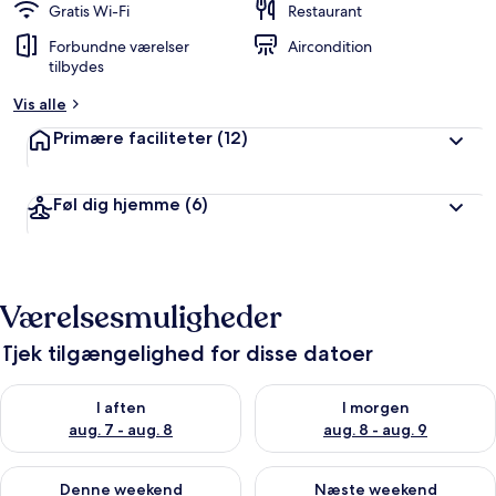
Gratis Wi-Fi
Restaurant
Forbundne værelser
Aircondition
tilbydes
Vis alle
Primære faciliteter
(12)
Føl dig hjemme
(6)
Værelsesmuligheder
Tjek tilgængelighed for disse datoer
Tjek tilgængelighed for i aften aug. 7 - aug. 8
Tjek tilgængelighed for i morg
I aften
I morgen
aug. 7 - aug. 8
aug. 8 - aug. 9
Tjek tilgængelighed for denne weekend aug. 7 - aug. 9
Tjek tilgængelighed for næste
Denne weekend
Næste weekend