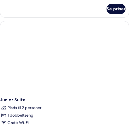
oplysninger
om
Se priser
Executive
Suite
Junior Suite
Plads til 2 personer
1 dobbeltseng
Gratis Wi-Fi