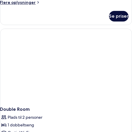
Flere
Flere oplysninger
oplysninger
om
Se priser
Junior
Suite
Double Room
Plads til 2 personer
1 dobbeltseng