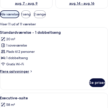
aug. 7 - aug. 9
aug. 14 - aug. 16
Tilgængelige
Alle værelser
1 seng
2 senge
filtre
for
Viser 11 ud af 11 værelser
værelser
Indlæs
Et hotelværelse med en stor seng, en 
10
Standardværelse - 1 dobbeltseng
alle
20 m²
billeder
1 soveværelse
af
Standardværelse
Plads til 2 personer
-
1 dobbeltseng
1
Gratis Wi-Fi
dobbeltseng
Flere
Flere oplysninger
oplysninger
om
Se priser
Standardværelse
-
1
Indlæs
Et moderne mødelokale med et stort bo
8
dobbeltseng
Executive-suite
alle
58 m²
billeder