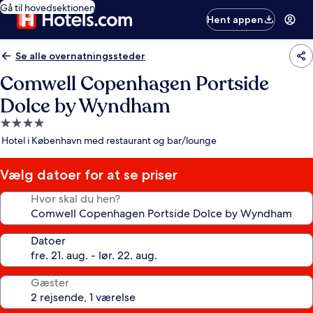
Gå til hovedsektionen
Hent appen
Se alle overnatningssteder
Comwell Copenhagen Portside
Dolce by Wyndham
4.0-
stjernet
Hotel i København med restaurant og bar/lounge
overnatningssted
Vælg datoer for at se priser
Hvor skal du hen?
Datoer
Gæster