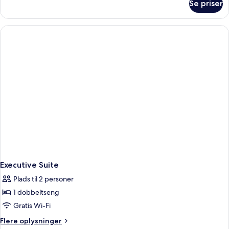
Se priser
Superior-
værelse
til
3
personer
Executive Suite
Plads til 2 personer
1 dobbeltseng
Gratis Wi-Fi
Flere
Flere oplysninger