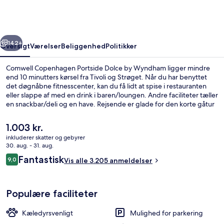
Dolce
by
Wyndham
rige
Næste
142+
Oversigt
Værelser
Beliggenhed
Politikker
Comwell Copenhagen Portside Dolce by Wyndham ligger mindre
end 10 minutters kørsel fra Tivoli og Strøget. Når du har benyttet
det døgnåbne fitnesscenter, kan du få lidt at spise i restauranten
eller slappe af med en drink i baren/loungen. Andre faciliteter tæller
en snackbar/deli og en have. Rejsende er glade for den korte gåtur
til offentlig transport: Orientkaj Station ligger 3 minutter derfra og
Nordhavn Station 13 minutter væk.
Den
1.003 kr.
nuværende
inkluderer skatter og gebyrer
pris
30. aug. - 31. aug.
Siddeområde i lobbyen
er
Anmeldelser
Fantastisk
9,0
Vis alle 3.205 anmeldelser
1.003 kr.
9,0 ud af 10.
Populære faciliteter
Kæledyrsvenligt
Mulighed for parkering