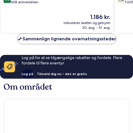
ud
ud
608 anmeldelser
7.60
af
af
10,
10,
Prisen
1.186 kr.
Fremragende,
Godt,
er
inkluderer skatter og gebyrer
608
7.605
1.186 kr.
30. aug. - 31. aug.
anmeldelser
anmelde
Sammenlign lignende overnatningssteder
Log på for at se tilgængelige rabatter og fordele. Flere
fordele til flere eventyr.
Log på
Tilmeld dig nu – det er gratis
Om området