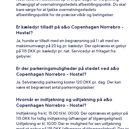
afhængigt af overnatningsstedets afbestillingspolitik. Du skal
bare sørge for at tjekke overnatningsstedets
afbestillingspolitik for de præcise vilkår og betingelser.
Er kæledyr tilladt på a&o Copenhagen Norrebro -
Hostel?
Ja, hunde er tilladt med en begrænsning på 1 i alt med en
maksimumvægt på 20 kg pr. kæledyr. Der opkræves et gebyr
på 115 DKK pr. kæledyr pr. nat. Servicedyr er fritaget fra
gebyrer.
Er der parkeringsmuligheder på stedet ved a&o
Copenhagen Norrebro - Hostel?
Ja. Selvstændig parkering koster 120 DKK pr. dag. Der kan
være et begrænset antal parkeringspladser.
Hvornår er indtjekning og udtjekning på a&o
Copenhagen Norrebro - Hostel?
Indtjekning fra kl. 15.00 til kl. 00.00. Der opkræves et gebyr på
115 DKK for tidlig indtjekning (afhænger af tilgængelighed).
Udtjekning er kl. 10.00. Der er mulighed for sen udtjekning
mod et gebyr på 115 DKK (afhænger af tilgængelighed). Der er