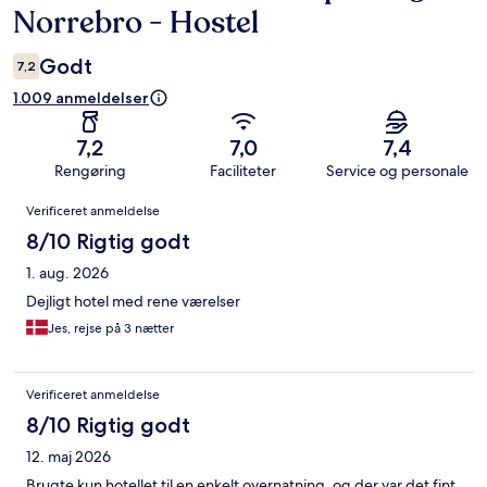
Norrebro - Hostel
Godt
7,2
1.009 anmeldelser
7,2
7,0
7,4
Rengøring
Faciliteter
Service og personale
Anmeldelser
Verificeret anmeldelse
8/10 Rigtig godt
1. aug. 2026
Dejligt hotel med rene værelser
Jes, rejse på 3 nætter
Verificeret anmeldelse
8/10 Rigtig godt
12. maj 2026
Brugte kun hotellet til en enkelt overnatning, og der var det fint