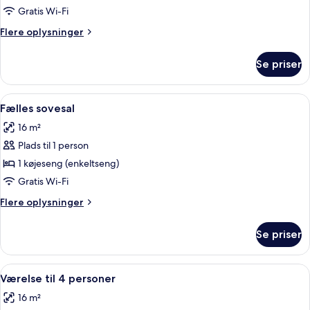
2
Gratis Wi-Fi
enkeltsenge
Flere
Flere oplysninger
oplysninger
om
Se priser
Værelse
med
2
Indlæs
Et hotelværelse med køjesenge, en tr
4
enkeltsenge
Fælles sovesal
alle
16 m²
billeder
Plads til 1 person
af
Fælles
1 køjeseng (enkeltseng)
sovesal
Gratis Wi-Fi
Flere
Flere oplysninger
oplysninger
om
Se priser
Fælles
sovesal
Indlæs
Et hotelværelse med køjesenge, en enke
5
Værelse til 4 personer
alle
16 m²
billeder