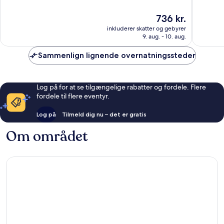
af
af
10,
10,
Prisen
736 kr.
Godt,
Godt,
er
inkluderer skatter og gebyrer
7.627
5.493
736 kr.
9. aug. - 10. aug.
anmeldelser
anmelde
Sammenlign lignende overnatningssteder
Log på for at se tilgængelige rabatter og fordele. Flere
fordele til flere eventyr.
Log på
Tilmeld dig nu – det er gratis
Om området