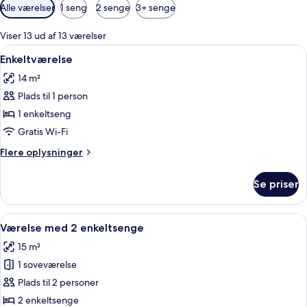
Tilgængelige
Alle værelser
1 seng
2 senge
3+ senge
filtre
for
Viser 13 ud af 13 værelser
værelser
Indlæs
Et moderne hotelværelse med seng, et l
5
Enkeltværelse
alle
14 m²
billeder
Plads til 1 person
af
Enkeltværelse
1 enkeltseng
Gratis Wi-Fi
Flere
Flere oplysninger
oplysninger
om
Se priser
Enkeltværelse
Indlæs
Et hotelværelse med en seng, en senge
6
Værelse med 2 enkeltsenge
alle
15 m²
billeder
1 soveværelse
af
Værelse
Plads til 2 personer
med
2 enkeltsenge