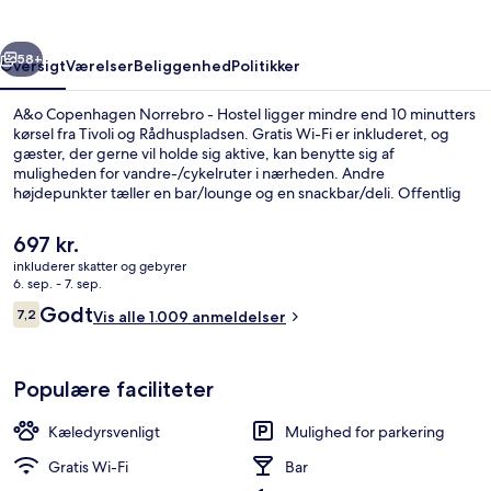
Hostel
rige
Næste
58+
Oversigt
Værelser
Beliggenhed
Politikker
A&o Copenhagen Norrebro - Hostel ligger mindre end 10 minutters
kørsel fra Tivoli og Rådhuspladsen. Gratis Wi-Fi er inkluderet, og
gæster, der gerne vil holde sig aktive, kan benytte sig af
muligheden for vandre-/cykelruter i nærheden. Andre
højdepunkter tæller en bar/lounge og en snackbar/deli. Offentlig
transport ligger kun en kort gåtur væk: Bispebjerg Station ligger 2
minutter væk og Skjolds Plads Metrostation ligger 5 minutter derfra.
Den
697 kr.
nuværende
inkluderer skatter og gebyrer
pris
6. sep. - 7. sep.
Morgenmadsbuffet hver dag mod et 
er
Anmeldelser
Godt
7,2
Vis alle 1.009 anmeldelser
697 kr.
7,2 ud af 10.
Populære faciliteter
Kæledyrsvenligt
Mulighed for parkering
Gratis Wi-Fi
Bar