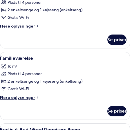
Plads til 4 personer
af
Værelse
2 enkeltsenge og 1 køjeseng (enkeltseng)
til
Gratis Wi-Fi
4
Flere
Flere oplysninger
personer
oplysninger
om
Se priser
Værelse
til
4
Indlæs
Et hotelværelse med køjesenge, en enke
5
personer
Familieværelse
alle
16 m²
billeder
Plads til 4 personer
af
Familieværelse
2 enkeltsenge og 1 køjeseng (enkeltseng)
Gratis Wi-Fi
Flere
Flere oplysninger
oplysninger
om
Se priser
Familieværelse
Indlæs
En sovesalsstue med køjesenge, et skr
12
Bed in 6-Bed Mixed Dormitory Room