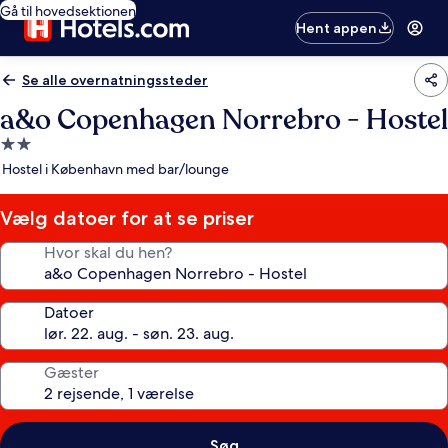
Gå til hovedsektionen
Hent appen
Se alle overnatningssteder
a&o Copenhagen Norrebro - Hostel
2.0-
stjernet
Hostel i København med bar/lounge
overnatningssted
Vælg datoer for at se priser
Hvor skal du hen?
Datoer
Gæster
Søg