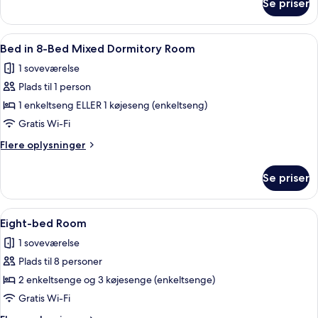
Se priser
Six-
bed
room
Indlæs
Et værelse med køjesenge, et bord med
7
Bed in 8-Bed Mixed Dormitory Room
alle
1 soveværelse
billeder
Plads til 1 person
af
Bed
1 enkeltseng ELLER 1 køjeseng (enkeltseng)
in
Gratis Wi-Fi
8-
Flere
Flere oplysninger
Bed
oplysninger
Mixed
om
Se priser
Bed
Dormitory
in
Room
8-
Indlæs
Et værelse med køjesenge, et bord med
6
Bed
Eight-bed Room
alle
Mixed
1 soveværelse
Dormitory
billeder
Room
Plads til 8 personer
af
Eight-
2 enkeltsenge og 3 køjesenge (enkeltsenge)
bed
Gratis Wi-Fi
Room