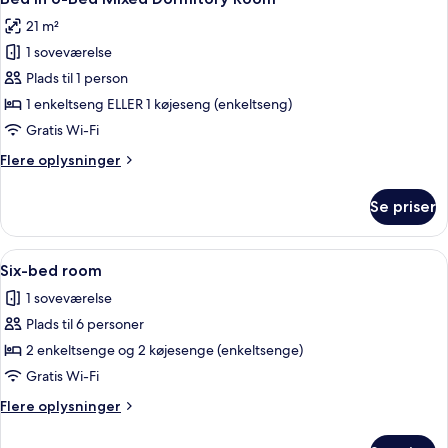
alle
21 m²
billeder
1 soveværelse
af
Bed
Plads til 1 person
in
1 enkeltseng ELLER 1 køjeseng (enkeltseng)
6-
Gratis Wi-Fi
Bed
Flere
Flere oplysninger
Mixed
oplysninger
Dormitory
om
Se priser
Bed
Room
in
6-
Indlæs
En køjeseng med et bybillede, et vindu
5
Bed
Six-bed room
alle
Mixed
1 soveværelse
Dormitory
billeder
Room
Plads til 6 personer
af
Six-
2 enkeltsenge og 2 køjesenge (enkeltsenge)
bed
Gratis Wi-Fi
room
Flere
Flere oplysninger
oplysninger
om