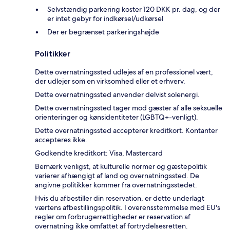
Selvstændig parkering koster 120 DKK pr. dag, og der
er intet gebyr for indkørsel/udkørsel
Der er begrænset parkeringshøjde
Politikker
Dette overnatningssted udlejes af en professionel vært,
der udlejer som en virksomhed eller et erhverv.
Dette overnatningssted anvender delvist solenergi.
Dette overnatningssted tager mod gæster af alle seksuelle
orienteringer og kønsidentiteter (LGBTQ+-venligt).
Dette overnatningssted accepterer kreditkort. Kontanter
accepteres ikke.
Godkendte kreditkort: Visa, Mastercard
Bemærk venligst, at kulturelle normer og gæstepolitik
varierer afhængigt af land og overnatningssted. De
angivne politikker kommer fra overnatningsstedet.
Hvis du afbestiller din reservation, er dette underlagt
værtens afbestillingspolitik. I overensstemmelse med EU's
regler om forbrugerrettigheder er reservation af
overnatning ikke omfattet af fortrydelsesretten.