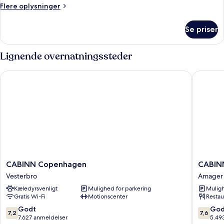
Room
Flere
Flere oplysninger
(2
oplysninger
om
Adults
Se priser
Family
+
Room
2
(2
Lignende overnatningssteder
Children)
Adults
+
CABINN Copenhagen
CABINN 
2
Children)
CABINN
CABINN
CABINN Copenhagen
CABIN
Copenhagen
Metro
Vesterbro
Amager 
Vesterbro
Hotel
Kæledyrsvenligt
Mulighed for parkering
Muligh
Amager
Gratis Wi-Fi
Motionscenter
Restau
Vest
7.2
7.6
Godt
God
7,2
7,6
ud
ud
7.627 anmeldelser
5.49