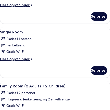
Room
Flere
Flere oplysninger
oplysninger
om
Se priser
Twin
Room
Indlæs
Mørklægningsgardiner, gratis Wi-Fi, s
3
Single Room
alle
Plads til 1 person
billeder
1 enkeltseng
af
Single
Gratis Wi-Fi
Room
Flere
Flere oplysninger
oplysninger
om
Se priser
Single
Room
Indlæs
Mørklægningsgardiner, gratis Wi-Fi, s
6
Family Room (2 Adults + 2 Children)
alle
Plads til 2 personer
billeder
1 køjeseng (enkeltseng) og 2 enkeltsenge
af
Family
Gratis Wi-Fi