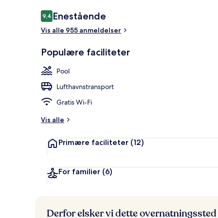
Anmeldelser
Enestående
9,4
9,4 ud af 10.
Vis alle 955 anmeldelser
2 udendørs po
Populære faciliteter
Pool
Lufthavnstransport
Gratis Wi-Fi
Vis alle
Primære faciliteter
(12)
For familier
(6)
Derfor elsker vi dette overnatningssted