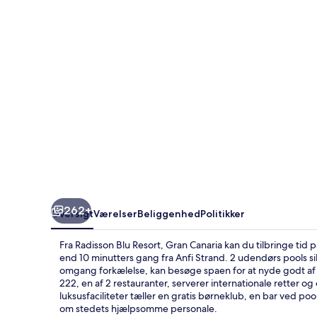
Canaria
262+
Oversigt
Værelser
Beliggenhed
Politikker
Fra Radisson Blu Resort, Gran Canaria kan du tilbringe tid 
end 10 minutters gang fra Anfi Strand. 2 udendørs pools sik
omgang forkælelse, kan besøge spaen for at nyde godt a
222, en af 2 restauranter, serverer internationale retter 
luksusfaciliteter tæller en gratis børneklub, en bar ved p
om stedets hjælpsomme personale.