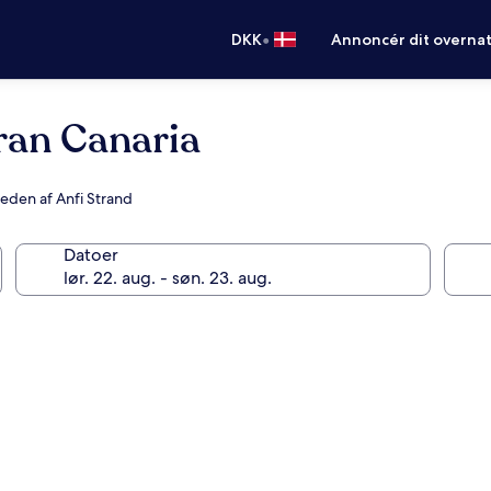
•
DKK
Annoncér dit overna
ran Canaria
heden af Anfi Strand
Datoer