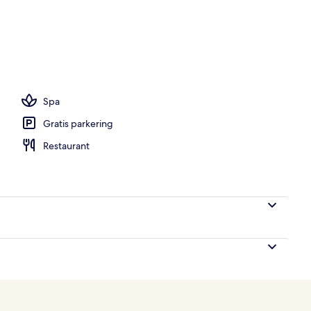
ols, parasoller, liggestole
Spa
Gratis parkering
Restaurant