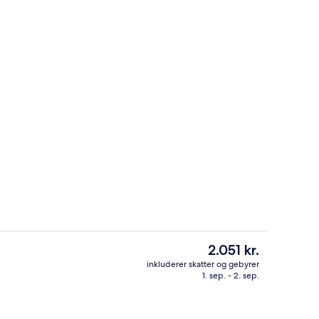
2 restauranter, der serverer morgenm
Den
2.051 kr.
nuværende
inkluderer skatter og gebyrer
pris
1. sep. - 2. sep.
råde
Haveudsigt
er
2.051 kr.