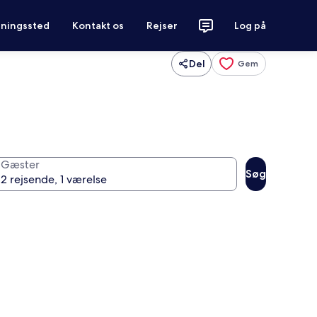
tningssted
Kontakt os
Rejser
Log på
Del
Gem
Gæster
Søg