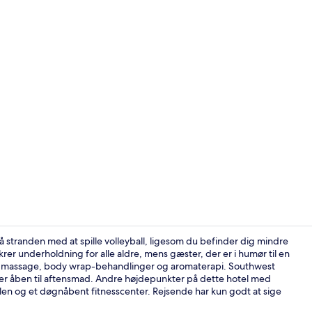
Lobby
på stranden med at spille volleyball, ligesom du befinder dig mindre
rer underholdning for alle aldre, mens gæster, der er i humør til en
f massage, body wrap-behandlinger og aromaterapi. Southwest
Udendørsom
og er åben til aftensmad. Andre højdepunkter på dette hotel med
oolen og et døgnåbent fitnesscenter. Rejsende har kun godt at sige