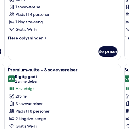
suite
v
1 soveværelse
-
Plads til 4 personer
udsigt
1 kingsize-seng
til
have
Gratis Wi-Fi
Flere
Fl
Flere oplysninger
Fl
oplysninger
op
om
o
r
Se priser
Junior-
Pr
suite
væ
-
r | Balkon
Indlæs
En balkon med fletningsmøbler, havu
I
34
udsigt
Premium-suite - 3 soveværelser
Su
alle
al
til
Rigtig godt
have
billeder
8,0
b
9,
8,0 ud af 10
(2
2 anmeldelser
af
a
anmeldelser)
Havudsigt
Premium-
S
215 m²
suite
-
3 soveværelser
-
1
Plads til 8 personer
3
s
2 kingsize-senge
soveværelser
Gratis Wi-Fi