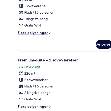
1 soveværelse
Plads til 3 personer
1 kingsize-seng
Gratis Wi-Fi
Flere
Flere oplysninger
oplysninger
om
Se prise
Standardværelse
Indlæs
Premium-suite - 2 soveværelse
21
Premium-suite - 2 soveværelser
alle
Havudsigt
billeder
220 m²
af
Premium-
2 soveværelser
suite
Plads til 6 personer
-
2 kingsize-senge
2
Gratis Wi-Fi
soveværelser
Flere
Flere oplysninger
oplysninger