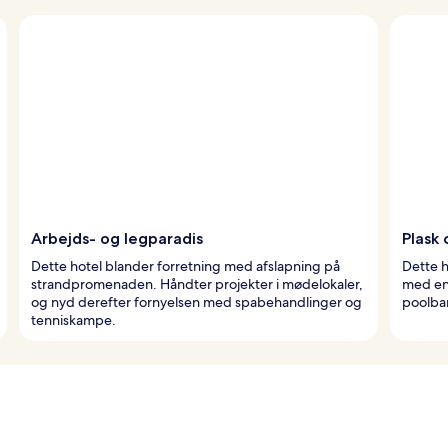
Arbejds- og legparadis
Plask 
Dette hotel blander forretning med afslapning på
Dette h
strandpromenaden. Håndter projekter i mødelokaler,
med en 
og nyd derefter fornyelsen med spabehandlinger og
poolbar
tenniskampe.