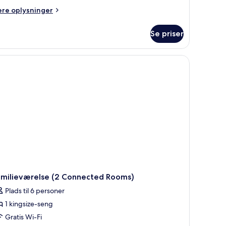
ere
ere oplysninger
lysninger
m
Se priser
ite
d udsigt over havet.
veværelse
amilieværelse (2 Connected Rooms)
Plads til 6 personer
1 kingsize-seng
Gratis Wi-Fi