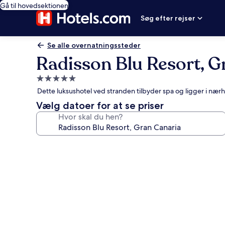
Gå til hovedsektionen
Søg efter rejser
Se alle overnatningssteder
Radisson Blu Resort, G
5.0-
stjernet
Dette luksushotel ved stranden tilbyder spa og ligger i nær
overnatningssted
Vælg datoer for at se priser
Hvor skal du hen?
Billedgalleri
for
Radisson
Blu
Resort,
Gran