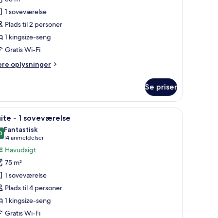
ærelse
1 soveværelse
Plads til 2 personer
1 kingsize-seng
Gratis Wi-Fi
ere
ere oplysninger
lysninger
m
Se priser
emium-
relse
dsigt og en moderne bygning med store vinduer.
ndlæs
En balkon med fletningsmøbler, et glasbord o
17
ite - 1 soveværelse
le
Fantastisk
illeder
0
9,0 ud af 10
(14
14 anmeldelser
f
anmeldelser)
Havudsigt
uite
75 m²
1 soveværelse
Plads til 4 personer
oveværelse
1 kingsize-seng
Gratis Wi-Fi