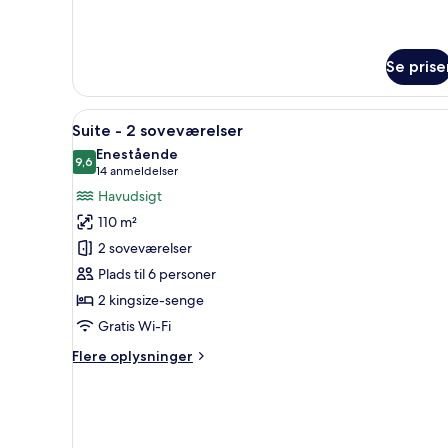
om
Premium-
suite
Se prise
-
2
soveværelser
Indlæs
En balkon med fletningsmøbler,
11
Suite - 2 soveværelser
alle
Enestående
billeder
9,6
9,6 ud af 10
(14
14 anmeldelser
af
anmeldelser)
Havudsigt
Suite
110 m²
-
2 soveværelser
2
Plads til 6 personer
soveværelser
2 kingsize-senge
Gratis Wi-Fi
Flere
Flere oplysninger
oplysninger
om
Suite
-
2