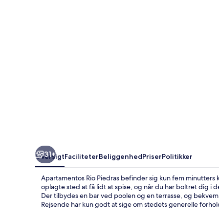
31+
Oversigt
Faciliteter
Beliggenhed
Priser
Politikker
Apartamentos Rio Piedras befinder sig kun fem minutters k
oplagte sted at få lidt at spise, og når du har boltret dig
Der tilbydes en bar ved poolen og en terrasse, og bekve
Rejsende har kun godt at sige om stedets generelle forhol