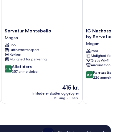
Servatur
IG
Servatur Montebello
IG Nachosol Atlantic
Montebello
Nachosol
by Servatur - Adults
Mogan
Mogan
Atlantic
Mogan
Pool
&
Lufthavnstransport
Yaizasol
Pool
Køkken
Mulighed for parkering
by
Mulighed for parkering
Gratis Wi-Fi
Servatur
Aircondition
8.4
Alletiders
-
8,4
ud
357 anmeldelser
8.8
Adults
Fantastisk
8,8
af
ud
Only
226 anmeldelser
10,
af
Mogan
Prisen
415 kr.
Alletiders,
10,
er
357
Fantastisk,
inkluderer skatter og gebyrer
inkluderer 
415 kr.
anmeldelser
31. aug. - 1. sep.
226
anmeldelser