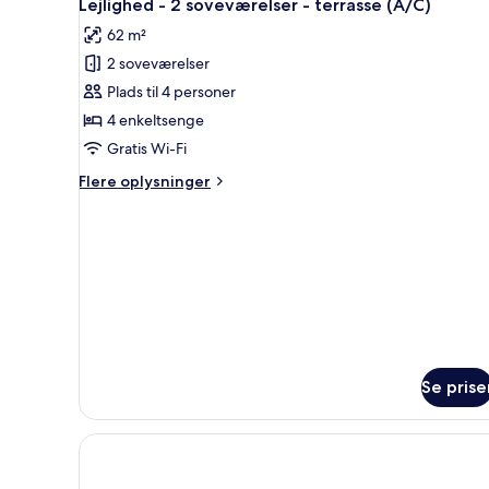
5
soveværelse
Lejlighed - 2 soveværelser - terrasse (A/C)
alle
-
62 m²
terrasse
billeder
2 soveværelser
af
Lejlighed
Plads til 4 personer
-
4 enkeltsenge
2
Gratis Wi-Fi
soveværelser
Flere
Flere oplysninger
-
oplysninger
terrasse
om
Lejlighed
(A/C)
-
2
soveværelser
-
terrasse
(A/C)
Se prise