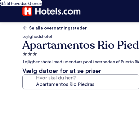
Gå til hovedsektionen
Se alle overnatningssteder
Lejlighedshotel
Apartamentos Rio Pied
3.0-
stjernet
Lejlighedshotel med udendørs pool i nærheden af Puerto R
overnatningssted
Vælg datoer for at se priser
Hvor skal du hen?
Billedgalleri
for
Apartamentos
Rio
Piedras