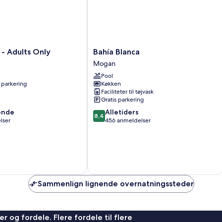
Bahía
 - Adults Only
Bahía Blanca
Blanca
Mogan
Mogan
Pool
 parkering
Køkken
Faciliteter til tøjvask
Gratis parkering
8.4
ende
Alletiders
8,4
ud
lser
456 anmeldelser
af
10,
,
Alletiders,
456
anmeldelser
Sammenlign lignende overnatningssteder
r og fordele. Flere fordele til flere