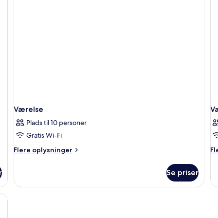
soveværelse
so
-
-
terrasse
te
(A/C)
Værelse
V
Plads til 10 personer
Gratis Wi-Fi
Flere
Fl
Flere oplysninger
Fl
oplysninger
op
om
o
r
Se priser
Værelse
Væ