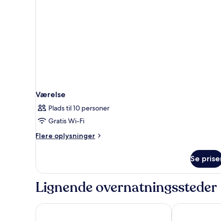
Værelse
Plads til 10 personer
Gratis Wi-Fi
Flere
Flere oplysninger
oplysninger
om
Se prise
Værelse
Lignende overnatningssteder
Grupotel Revoli
Servatur JB -