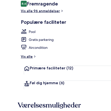
Anmeldelser
Fremragende
8,6
8,6 ud af 10.
Vis alle 96 anmeldelser
Tæt på stran
Populære faciliteter
Pool
Gratis parkering
Aircondition
Vis alle
Primære faciliteter
(12)
Føl dig hjemme
(6)
Værelsesmuligheder