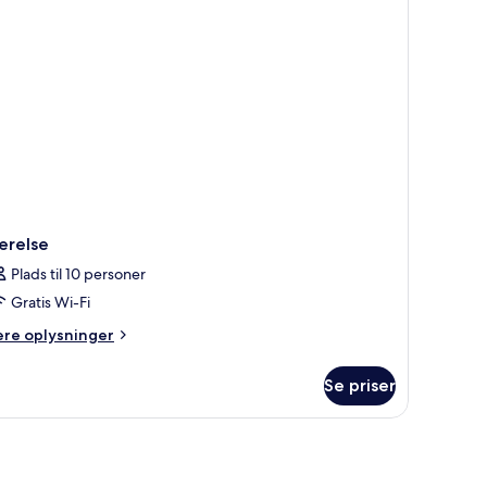
veværelser
rrasse
ærelse
Plads til 10 personer
Gratis Wi-Fi
ere
ere oplysninger
lysninger
m
Se priser
relse