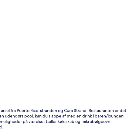
Udendørs po
ørsel fra Puerto Rico-stranden og Cura Strand. Restauranten er det
 i den udendørs pool, kan du slappe af med en drink i baren/loungen.
mmeligheder på værelset tæller køleskab og mikrobølgeovn.
Reception
d.