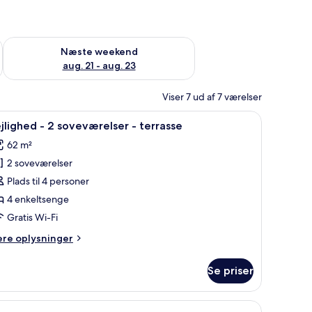
d aug. 14 - aug. 16
Tjek tilgængelighed for næste weekend aug. 21 - aug. 23
Næste weekend
aug. 21 - aug. 23
Viser 7 ud af 7 værelser
bord, en stol, et spejl og en aircondition.
ndlæs
En balkon med hvide stole og et bord, en beig
5
jlighed - 2 soveværelser - terrasse
le
62 m²
illeder
2 soveværelser
f
ejlighed
Plads til 4 personer
4 enkeltsenge
Gratis Wi-Fi
oveværelser
ere
ere oplysninger
lysninger
errasse
m
Se priser
jlighed
mst på bordet.