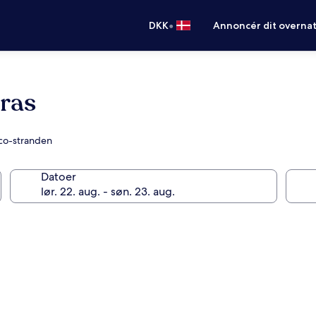
•
DKK
Annoncér dit overna
ras
ico-stranden
Datoer