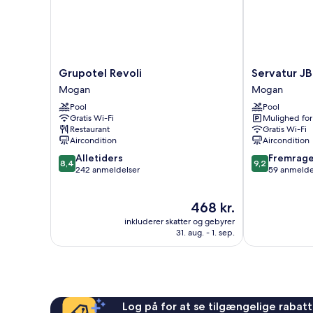
Grupotel
Servatur
Grupotel Revoli
Servatur JB
Revoli
JB
Mogan
Mogan
Mogan
-
Pool
Pool
Adults
Gratis Wi-Fi
Mulighed for
Only
Restaurant
Gratis Wi-Fi
Mogan
Aircondition
Aircondition
8.4
9.2
Alletiders
Fremrag
8,4
9,2
ud
ud
242 anmeldelser
59 anmelde
af
af
10,
10,
Prisen
468 kr.
Alletiders,
Fremragende
er
242
59
inkluderer skatter og gebyrer
468 kr.
anmeldelser
anmeldelser
31. aug. - 1. sep.
Log på for at se tilgængelige rabatte