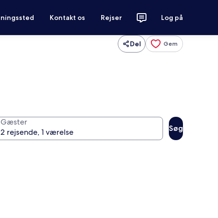
tningssted
Kontakt os
Rejser
Log på
Del
Gem
Gæster
Søg