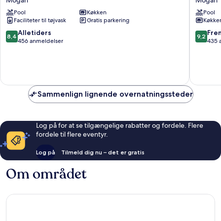
Mogan
By
Pool
Køkken
Pool
Servatur
Faciliteter til tøjvask
Gratis parkering
Køkke
VV
Mogan
8.4
9.2
Alletiders
Fre
8,4
9,2
ud
ud
456 anmeldelser
435 
af
af
10,
10,
Alletiders,
Fremrag
456
435
anmeldelser
anmelde
Sammenlign lignende overnatningssteder
Log på for at se tilgængelige rabatter og fordele. Flere
fordele til flere eventyr.
Log på
Tilmeld dig nu – det er gratis
Om området