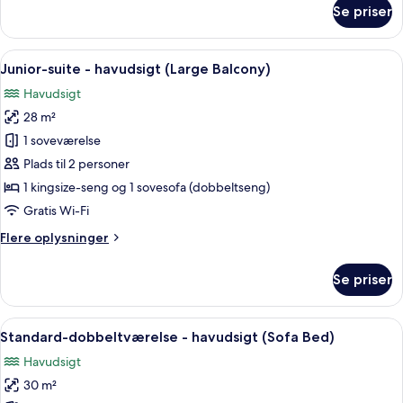
om
Se priser
Junior-
suite
-
Indlæs
Et hotelværelse med seng, skrivebord, 
5
balkon
Junior-suite - havudsigt (Large Balcony)
alle
-
Havudsigt
havudsigt
billeder
28 m²
af
Junior-
1 soveværelse
suite
Plads til 2 personer
-
1 kingsize-seng og 1 sovesofa (dobbeltseng)
havudsigt
Gratis Wi-Fi
(Large
Flere
Flere oplysninger
Balcony)
oplysninger
om
Se priser
Junior-
suite
-
Indlæs
Et hotelværelse med en stor seng, et 
8
havudsigt
Standard-dobbeltværelse - havudsigt (Sofa Bed)
alle
(Large
Havudsigt
Balcony)
billeder
30 m²
af