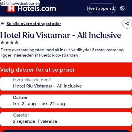
Gå til hovedsektionen
Hent appen
Se alle overnatningssteder
Hotel Riu Vistamar - All Inclusive
4.0-
stjernet
Dette overnatningssted med alt inklusive tilbyder 3 restauranter og
overnatningssted
ligger i nærheden af Puerto Rico-stranden
Vælg datoer for at se priser
Hvor skal du hen?
Datoer
Gæster