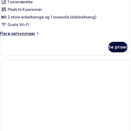
Standard-
1 soveværelse
dobbeltværelse
Plads til 4 personer
-
2 store enkeltsenge og 1 sovesofa (dobbeltseng)
havudsigt
Gratis Wi-Fi
(Sofa
Flere
Flere oplysninger
Bed)
oplysninger
om
Se priser
Standard-
dobbeltværelse
-
havudsigt
(Sofa
Bed)