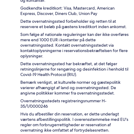
og kontanter.
Godkendte kreditkort: Visa, Mastercard, American
Express, Discover, Diners Club, Union Pay
Dette overnatningssted forbeholder sig retten til at
reservere et beløb på gæstens kreditkort inden ankomst.
Som følge af nationale reguleringer kan der ikke overføres
mere end 1000 EUR i kontanter på dette
overnatningssted. Kontakt overnatningsstedet via
kontaktoplysningerne i reservationsbekræftelsen for flere
oplysninger.
Dette overnatningssted har bekræftet, at det følger
retningslinjerne for rengøring og desinfektion i henhold til
Covid-19 Health Protocol (RIU).
Bemærk venligst, at kulturelle normer og gæstepolitik
varierer afhængigt af land og overnatningssted. De
angivne politikker kommer fra overnatningsstedet.
Overnatningsstedets registreringsnummer H-
35/1/0000246
Hvis du afbestiller din reservation, er dette underlagt
værtens afbestillingspolitik. I overensstemmelse med EU's
regler om forbrugerrettigheder er reservation af
overnatning ikke omfattet af fortrydelsesretten.