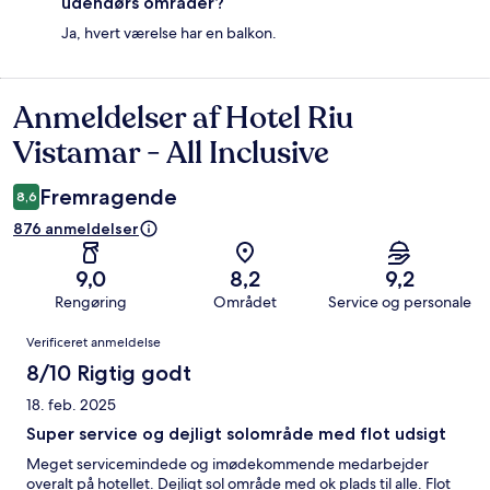
udendørs områder?
Ja, hvert værelse har en balkon.
Anmeldelser af Hotel Riu
Anmeldelser
Vistamar - All Inclusive
Fremragende
8,6
876 anmeldelser
9,0
8,2
9,2
Rengøring
Området
Service og personale
Anmeldelser
Verificeret anmeldelse
8/10 Rigtig godt
18. feb. 2025
Super service og dejligt solområde med flot udsigt
Meget servicemindede og imødekommende medarbejder
overalt på hotellet. Dejligt sol område med ok plads til alle. Flot