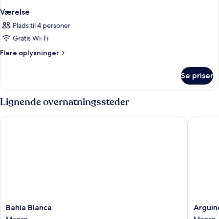
Værelse
Plads til 4 personer
Gratis Wi-Fi
Flere
Flere oplysninger
oplysninger
om
Se priser
Værelse
Lignende overnatningssteder
Bahía Blanca
Arguineg
Bahía
Arguine
Bahía Blanca
Arguin
Blanca
Park
Mogan
Mogan