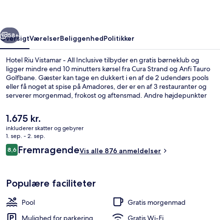
All
Inclusive
rige
Næste
58+
Oversigt
Værelser
Beliggenhed
Politikker
Hotel Riu Vistamar - All Inclusive tilbyder en gratis børneklub og
ligger mindre end 10 minutters kørsel fra Cura Strand og Anfi Tauro
Golfbane. Gæster kan tage en dukkert i en af de 2 udendørs pools
eller få noget at spise på Amadores, der er en af 3 restauranter og
serverer morgenmad, frokost og aftensmad. Andre højdepunkter
på dette overnatningssted med alt inklusive tæller 2 barer/lounger,
en bar ved poolen og et fitnesscenter. Rejsende er vilde med
Den
1.675 kr.
stedets hjælpsomme personale.
nuværende
inkluderer skatter og gebyrer
pris
1. sep. - 2. sep.
2 udendørs pools, liggestole
er
Anmeldelser
Fremragende
8,6
Vis alle 876 anmeldelser
1.675 kr.
8,6 ud af 10.
Populære faciliteter
Pool
Gratis morgenmad
Mulighed for parkering
Gratis Wi-Fi