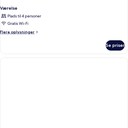
Værelse
Plads til 4 personer
Gratis Wi-Fi
Flere
Flere oplysninger
oplysninger
om
Se priser
Værelse