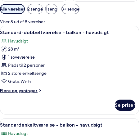
Tilgængelige
Alle værelser
2 senge
1 seng
3+ senge
filtre
for
Viser 8 ud af 8 værelser
værelser
Indlæs
Et hotelværelse med en stor seng, et 
6
Standard-dobbeltværelse - balkon - havudsigt
alle
Havudsigt
billeder
28 m²
af
Standard-
1 soveværelse
dobbeltværelse
Plads til 2 personer
-
2 store enkeltsenge
balkon
Gratis Wi-Fi
-
Flere
Flere oplysninger
havudsigt
oplysninger
om
Se priser
Standard-
dobbeltværelse
-
Indlæs
Et hotelværelse med seng, skrivebord, 
5
balkon
Standardenkeltværelse - balkon - havudsigt
alle
-
Havudsigt
havudsigt
billeder