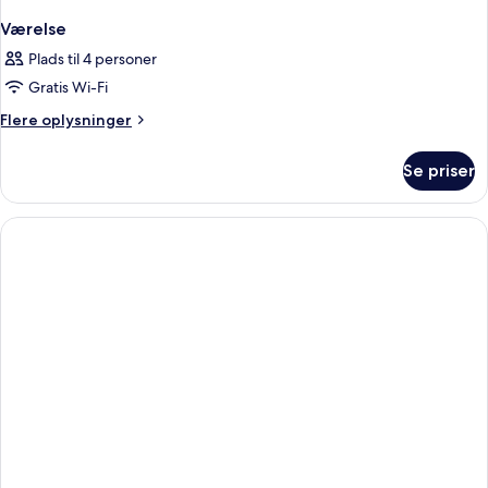
Værelse
Plads til 4 personer
Gratis Wi-Fi
Flere
Flere oplysninger
oplysninger
om
Se priser
Værelse