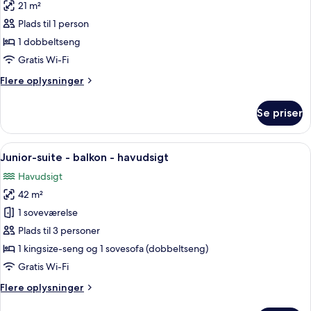
21 m²
af
Standardenkeltværelse
Plads til 1 person
-
1 dobbeltseng
balkon
Gratis Wi-Fi
-
Flere
Flere oplysninger
havudsigt
oplysninger
om
Se priser
Standardenkeltværelse
-
balkon
Indlæs
Et hotelværelse med seng, fjernsyn, sk
5
-
Junior-suite - balkon - havudsigt
alle
havudsigt
Havudsigt
billeder
42 m²
af
Junior-
1 soveværelse
suite
Plads til 3 personer
-
1 kingsize-seng og 1 sovesofa (dobbeltseng)
balkon
Gratis Wi-Fi
-
Flere
Flere oplysninger
havudsigt
oplysninger