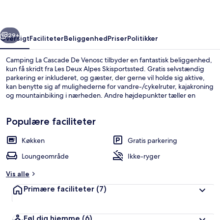
Venosc
rige
Næste
29+
Oversigt
Faciliteter
Beliggenhed
Priser
Politikker
Camping La Cascade De Venosc tilbyder en fantastisk beliggenhed,
kun få skridt fra Les Deux Alpes Skisportssted. Gratis selvstændig
parkering er inkluderet, og gæster, der gerne vil holde sig aktive,
kan benytte sig af mulighederne for vandre-/cykelruter, kajakroning
og mountainbiking i nærheden. Andre højdepunkter tæller en
snackbar/deli og en terrasse.
Populære faciliteter
Køkken
Gratis parkering
Reception
Loungeområde
Ikke-ryger
Vis alle
Primære faciliteter
(7)
Føl dig hjemme
(6)