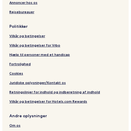
o
o
e
Annoncer hos os
r
u
a
Rejsebureauer
t
s
s
e
Politikker
s
Vilkår og betingelser
Vilkår og betingelser for Vrbo
Hjælp til personer med et handicap
Fortrolighed
Cookies
Juridiske oplysninger/Kontakt os
Retningslinjer for indhold og indberetning af indhold
Vilkår og betingelser for Hotels.com Rewards
Andre oplysninger
Om os