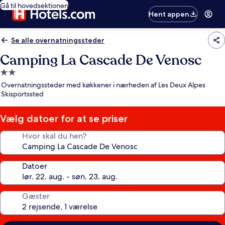
Gå til hovedsektionen
Hent appen
Se alle overnatningssteder
Camping La Cascade De Venosc
2.0-
stjernet
Overnatningssteder med køkkener i nærheden af Les Deux Alpes
overnatningssted
Skisportssted
Vælg datoer for at se priser
Hvor skal du hen?
Datoer
Gæster