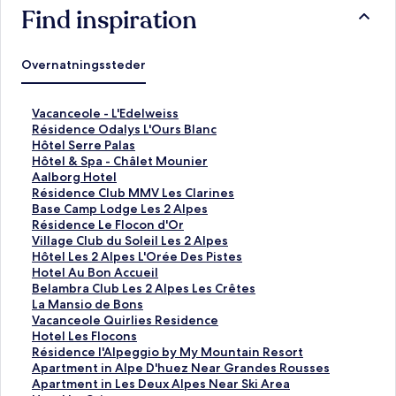
Find inspiration
Overnatningssteder
L
Vacanceole - L'Edelweiss
i
L
Résidence Odalys L'Ours Blanc
n
i
L
Hôtel Serre Palas
k
n
i
L
Hôtel & Spa - Châlet Mounier
å
k
n
i
L
Aalborg Hotel
b
å
k
n
i
L
Résidence Club MMV Les Clarines
n
b
å
k
n
i
L
Base Camp Lodge Les 2 Alpes
e
n
b
å
k
n
i
L
Résidence Le Flocon d'Or
r
e
n
b
å
k
n
i
L
Village Club du Soleil Les 2 Alpes
d
r
e
n
b
å
k
n
i
L
Hôtel Les 2 Alpes L'Orée Des Pistes
e
d
r
e
n
b
å
k
n
i
L
Hotel Au Bon Accueil
n
e
d
r
e
n
b
å
k
n
i
L
Belambra Club Les 2 Alpes Les Crêtes
n
n
e
d
r
e
n
b
å
k
n
i
L
La Mansio de Bons
e
n
n
e
d
r
e
n
b
å
k
n
i
L
Vacanceole Quirlies Residence
s
e
n
n
e
d
r
e
n
b
å
k
n
i
L
Hotel Les Flocons
i
s
e
n
n
e
d
r
e
n
b
å
k
n
i
L
Résidence l'Alpeggio by My Mountain Resort
d
i
s
e
n
n
e
d
r
e
n
b
å
k
n
i
L
Apartment in Alpe D'huez Near Grandes Rousses
e
d
i
s
e
n
n
e
d
r
e
n
b
å
k
n
i
L
Apartment in Les Deux Alpes Near Ski Area