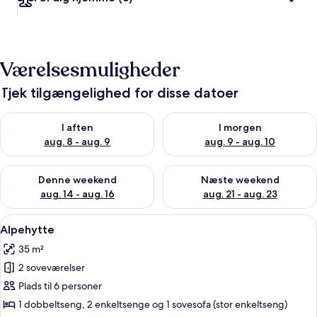
Værelsesmuligheder
Tjek tilgængelighed for disse datoer
Tjek tilgængelighed for i aften aug. 8 - aug. 9
Tjek tilgængelighed for i morg
I aften
I morgen
aug. 8 - aug. 9
aug. 9 - aug. 10
Tjek tilgængelighed for denne weekend aug. 14 - aug. 16
Tjek tilgængelighed for næste
Denne weekend
Næste weekend
aug. 14 - aug. 16
aug. 21 - aug. 23
Indlæs
En træhytte med veranda, en bil fora
10
Alpehytte
alle
35 m²
billeder
2 soveværelser
af
Alpehytte
Plads til 6 personer
1 dobbeltseng, 2 enkeltsenge og 1 sovesofa (stor enkeltseng)