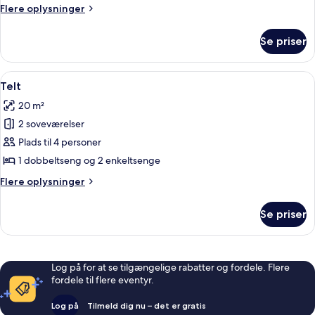
Flere
Flere oplysninger
oplysninger
om
Se priser
Alpehytte
Indlæs
En lille træhytte med saddeltag og en
9
Telt
alle
20 m²
billeder
2 soveværelser
af
Telt
Plads til 4 personer
1 dobbeltseng og 2 enkeltsenge
Flere
Flere oplysninger
oplysninger
om
Se priser
Telt
Log på for at se tilgængelige rabatter og fordele. Flere
fordele til flere eventyr.
Log på
Tilmeld dig nu – det er gratis