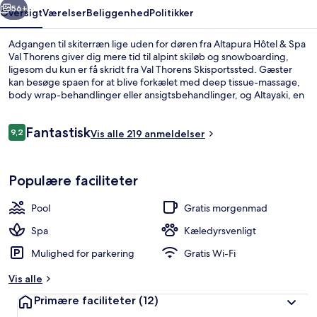
56+
Oversigt
Værelser
Beliggenhed
Politikker
Adgangen til skiterræn lige uden for døren fra Altapura Hôtel & Spa
Val Thorens giver dig mere tid til alpint skiløb og snowboarding,
ligesom du kun er få skridt fra Val Thorens Skisportssted. Gæster
kan besøge spaen for at blive forkælet med deep tissue-massage,
body wrap-behandlinger eller ansigtsbehandlinger, og Altayaki, en
af 3 restauranter, serverer aftensmad. En indendørs pool, en
bar/lounge og et fitnesscenter er andre højdepunkter på dette
Anmeldelser
Fantastisk
hotel med luksusfaciliteter. Der tilbydes også skipas, skiopbevaring
9,2
Vis alle 219 anmeldelser
9,2 ud af 10.
og udlejning af skiudstyr.
Udendørsområde
Populære faciliteter
Pool
Gratis morgenmad
Spa
Kæledyrsvenligt
Mulighed for parkering
Gratis Wi-Fi
Vis alle
Primære faciliteter
(12)