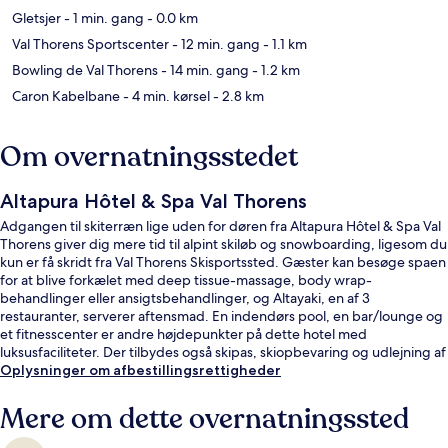
Gletsjer
- 1 min. gang
- 0.0 km
Val Thorens Sportscenter
- 12 min. gang
- 1.1 km
Bowling de Val Thorens
- 14 min. gang
- 1.2 km
Caron Kabelbane
- 4 min. kørsel
- 2.8 km
Om overnatningsstedet
Altapura Hôtel & Spa Val Thorens
Adgangen til skiterræn lige uden for døren fra Altapura Hôtel & Spa Val
Thorens giver dig mere tid til alpint skiløb og snowboarding, ligesom du
kun er få skridt fra Val Thorens Skisportssted. Gæster kan besøge spaen
for at blive forkælet med deep tissue-massage, body wrap-
behandlinger eller ansigtsbehandlinger, og Altayaki, en af 3
restauranter, serverer aftensmad. En indendørs pool, en bar/lounge og
et fitnesscenter er andre højdepunkter på dette hotel med
luksusfaciliteter. Der tilbydes også skipas, skiopbevaring og udlejning af
skiudstyr.
Oplysninger om afbestillingsrettigheder
Mere om dette overnatningssted