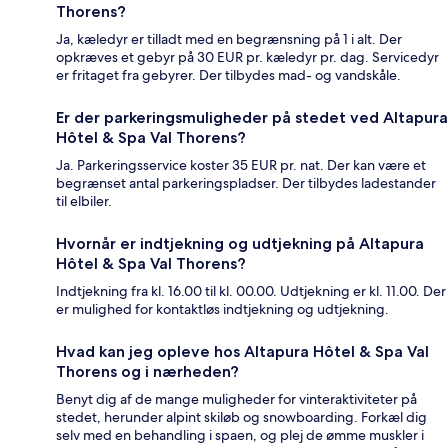
Thorens?
Ja, kæledyr er tilladt med en begrænsning på 1 i alt. Der
opkræves et gebyr på 30 EUR pr. kæledyr pr. dag. Servicedyr
er fritaget fra gebyrer. Der tilbydes mad- og vandskåle.
Er der parkeringsmuligheder på stedet ved Altapura
Hôtel & Spa Val Thorens?
Ja. Parkeringsservice koster 35 EUR pr. nat. Der kan være et
begrænset antal parkeringspladser. Der tilbydes ladestander
til elbiler.
Hvornår er indtjekning og udtjekning på Altapura
Hôtel & Spa Val Thorens?
Indtjekning fra kl. 16.00 til kl. 00.00. Udtjekning er kl. 11.00. Der
er mulighed for kontaktløs indtjekning og udtjekning.
Hvad kan jeg opleve hos Altapura Hôtel & Spa Val
Thorens og i nærheden?
Benyt dig af de mange muligheder for vinteraktiviteter på
stedet, herunder alpint skiløb og snowboarding. Forkæl dig
selv med en behandling i spaen, og plej de ømme muskler i