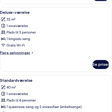
værelse
Indlæs
Et moderne hotelværelse med en stor sen
4
Deluxe-værelse
alle
32 m²
billeder
1 soveværelse
af
Deluxe-
Plads til 3 personer
værelse
1 kingsize-seng
Gratis Wi-Fi
Flere
Flere oplysninger
oplysninger
om
Se priser
Deluxe-
værelse
Indlæs
Et moderne interiør med en trætrappe
5
Standardværelse
alle
40 m²
billeder
1 soveværelse
af
Standardværelse
Plads til 4 personer
1 queensize-seng og 2 sovesofaer (enkeltsenge)