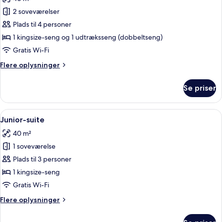
billeder
2 soveværelser
af
Familiesuite
Plads til 4 personer
1 kingsize-seng og 1 udtræksseng (dobbeltseng)
Gratis Wi-Fi
Flere
Flere oplysninger
oplysninger
om
Se priser
Familiesuite
Indlæs
Et moderne hotelværelse med en seng, 
4
Junior-suite
alle
40 m²
billeder
1 soveværelse
af
Junior-
Plads til 3 personer
suite
1 kingsize-seng
Gratis Wi-Fi
Flere
Flere oplysninger
oplysninger
om