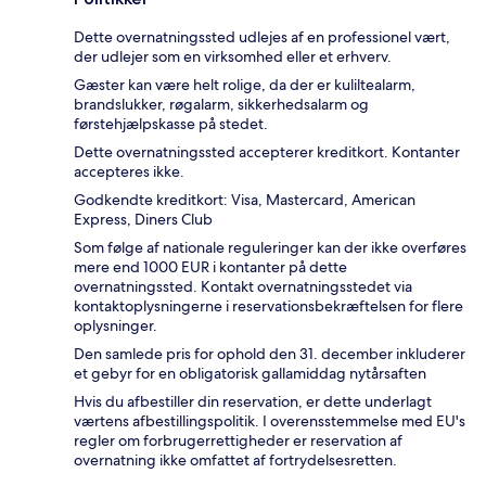
Dette overnatningssted udlejes af en professionel vært,
der udlejer som en virksomhed eller et erhverv.
Gæster kan være helt rolige, da der er kuliltealarm,
brandslukker, røgalarm, sikkerhedsalarm og
førstehjælpskasse på stedet.
Dette overnatningssted accepterer kreditkort. Kontanter
accepteres ikke.
Godkendte kreditkort: Visa, Mastercard, American
Express, Diners Club
Som følge af nationale reguleringer kan der ikke overføres
mere end 1000 EUR i kontanter på dette
overnatningssted. Kontakt overnatningsstedet via
kontaktoplysningerne i reservationsbekræftelsen for flere
oplysninger.
Den samlede pris for ophold den 31. december inkluderer
et gebyr for en obligatorisk gallamiddag nytårsaften
Hvis du afbestiller din reservation, er dette underlagt
værtens afbestillingspolitik. I overensstemmelse med EU's
regler om forbrugerrettigheder er reservation af
overnatning ikke omfattet af fortrydelsesretten.