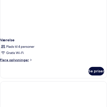
Værelse
Plads til 4 personer
Gratis Wi-Fi
Flere
Flere oplysninger
oplysninger
om
Se priser
Værelse