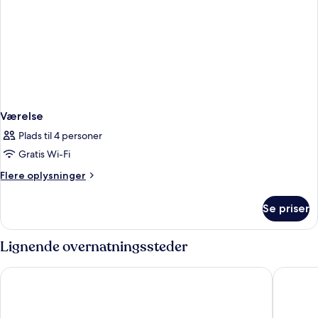
Værelse
Plads til 4 personer
Gratis Wi-Fi
Flere
Flere oplysninger
oplysninger
om
Se priser
Værelse
Lignende overnatningssteder
Hotel Marielle
Hôtel Ko