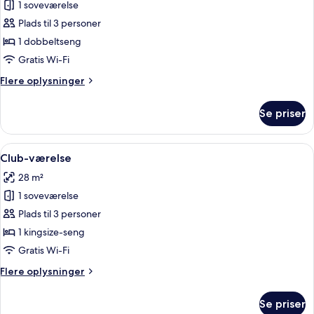
1 soveværelse
af
Classic-
Plads til 3 personer
værelse
1 dobbeltseng
Gratis Wi-Fi
Flere
Flere oplysninger
oplysninger
om
Se priser
Classic-
værelse
Indlæs
Et hotelværelse med en seng, et skrivebo
4
Club-værelse
alle
28 m²
billeder
1 soveværelse
af
Club-
Plads til 3 personer
værelse
1 kingsize-seng
Gratis Wi-Fi
Flere
Flere oplysninger
oplysninger
om
Se priser
Club-