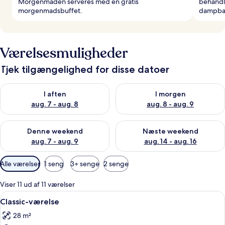
Morgenmaden serveres med en gratis
behandli
morgenmadsbuffet.
dampbad
Værelsesmuligheder
Tjek tilgængelighed for disse datoer
Tjek tilgængelighed for i aften aug. 7 - aug. 8
Tjek tilgængelighed for i morg
I aften
I morgen
aug. 7 - aug. 8
aug. 8 - aug. 9
Tjek tilgængelighed for denne weekend aug. 7 - aug. 9
Tjek tilgængelighed for næste
Denne weekend
Næste weekend
aug. 7 - aug. 9
aug. 14 - aug. 16
Tilgængelige
Alle værelser
1 seng
3+ senge
2 senge
filtre
for
Viser 11 ud af 11 værelser
værelser
Indlæs
Et moderne hotelværelse med seng, skri
4
Classic-værelse
alle
28 m²
billeder