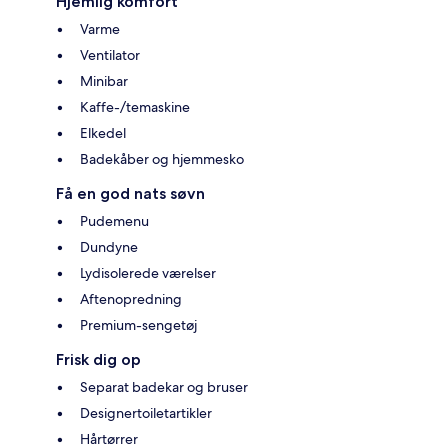
Hjemlig komfort
Varme
Ventilator
Minibar
Kaffe-/temaskine
Elkedel
Badekåber og hjemmesko
Få en god nats søvn
Pudemenu
Dundyne
Lydisolerede værelser
Aftenopredning
Premium-sengetøj
Frisk dig op
Separat badekar og bruser
Designertoiletartikler
Hårtørrer