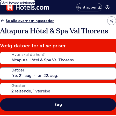
Gå til hovedsektionen
Hent appen
Se alle overnatningssteder
Altapura Hôtel & Spa Val Thorens
Vælg datoer for at se priser
Hvor skal du hen?
Datoer
Gæster
Søg