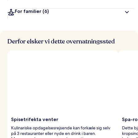
For familier
(6)
Derfor elsker vi dette overnatningssted
Spisetrifekta venter
Spa-ro
Kulinariske opdagelsesrejsende kan forkæle sig selv
Dette b
på 3 restauranter eller nyde en drink i baren.
kropsin