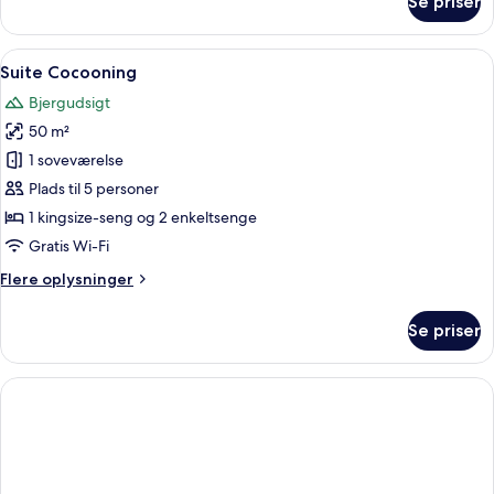
Se priser
Junior-
suite
Indlæs
Et værelse med en stor seng, en stol, et
1
Suite Cocooning
alle
Bjergudsigt
billeder
50 m²
af
Suite
1 soveværelse
Cocooning
Plads til 5 personer
1 kingsize-seng og 2 enkeltsenge
Gratis Wi-Fi
Flere
Flere oplysninger
oplysninger
om
Se priser
Suite
Cocooning