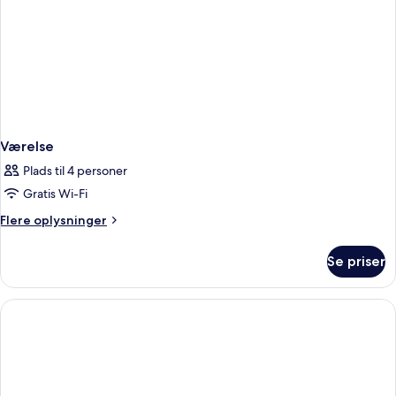
Værelse
Plads til 4 personer
Gratis Wi-Fi
Flere
Flere oplysninger
oplysninger
om
Se priser
Værelse