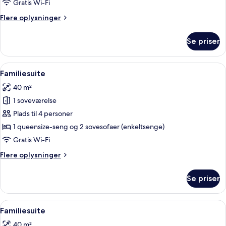
Gratis Wi-Fi
Flere
Flere oplysninger
oplysninger
om
Se priser
Standardværelse
Indlæs
Et moderne hotelværelse med sofa, en 
7
Familiesuite
alle
40 m²
billeder
1 soveværelse
af
Familiesuite
Plads til 4 personer
1 queensize-seng og 2 sovesofaer (enkeltsenge)
Gratis Wi-Fi
Flere
Flere oplysninger
oplysninger
om
Se priser
Familiesuite
Indlæs
Et hotelværelse med en stor seng, et s
4
Familiesuite
alle
40 m²