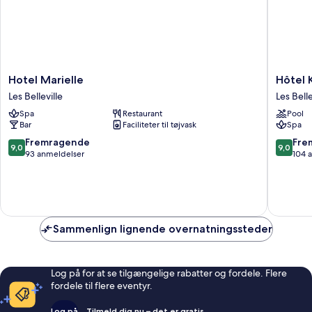
Hotel
Hôtel
Hotel Marielle
Hôtel K
Marielle
Koh-
Les Belleville
Les Belle
Les
I
Spa
Restaurant
Pool
Belleville
Nor
Bar
Faciliteter til tøjvask
Spa
by
Les
9.0
9.0
Fremragende
Fre
9,0
9,0
Etincell
ud
ud
93 anmeldelser
104 
Les
af
af
Bellevill
10,
10,
Fremragende,
Fremrag
93
104
anmeldelser
anmelde
Sammenlign lignende overnatningssteder
Log på for at se tilgængelige rabatter og fordele. Flere
fordele til flere eventyr.
Log på
Tilmeld dig nu – det er gratis