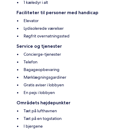
1 kæledyr i alt
Faciliteter til personer med handicap
Elevator
Lydisolerede værelser
Røgfrit overnatningssted
Service og tjenester
Concierge-tjenester
Telefon
Bagageopbevaring
Mørklægningsgardiner
Gratis aviser i lobbyen
En pejs i lobbyen
Områdets højdepunkter
Tæt på lufthavnen
Tæt på en togstation
I bjergene