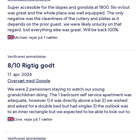
Super accessible for the slopes and gondola at 1800. Ski-in/out
was great and the whole place was well equipped. The only
negative was the cleanliness of the cutlery and plates as it
depends on the prior guest, we were likely unlucky on that
regard, but everything else was great. Will be back 100%
Michael, rejse på 7 nætter
Verificeret anmeldelse
8/10 Rigtig godt
17. apr. 2026
Oversæt med Google
We were 2 pensioners staying to watch our young
grandchildren skiing. The 1 bedroom self service apartment was
adequate, however 1) it was directly above a bar 2) we wished
and asked for a double bed but had singles 3) the outlook was
to an inner rectangle but we expected to be able to look out to
the slopes - we had booked and paid months in advance!
Clive, rejse på 7 nætter
Verificeret anmeldelse