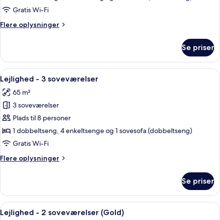
2
Gratis Wi-Fi
soveværelser
Flere
Flere oplysninger
(Silver)
oplysninger
om
Se priser
Lejlighed
-
2
Indlæs
En hyggelig stue med træloft, store vi
5
soveværelser
Lejlighed - 3 soveværelser
alle
(Silver)
65 m²
billeder
3 soveværelser
af
Lejlighed
Plads til 8 personer
-
1 dobbeltseng, 4 enkeltsenge og 1 sovesofa (dobbeltseng)
3
Gratis Wi-Fi
soveværelser
Flere
Flere oplysninger
oplysninger
om
Se priser
Lejlighed
-
3
Indlæs
En pænt redt seng med et rødt tæppe,
5
soveværelser
Lejlighed - 2 soveværelser (Gold)
alle