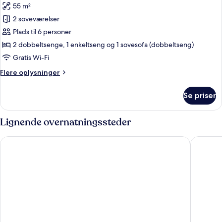
55 m²
billeder
2 soveværelser
af
Lejlighed
Plads til 6 personer
-
2 dobbeltsenge, 1 enkeltseng og 1 sovesofa (dobbeltseng)
2
Gratis Wi-Fi
soveværelser
Flere
Flere oplysninger
(Gold)
oplysninger
om
Se priser
Lejlighed
-
2
Lignende overnatningssteder
soveværelser
(Gold)
CGH Résidences Boutique Le Telemark
CGH Rési