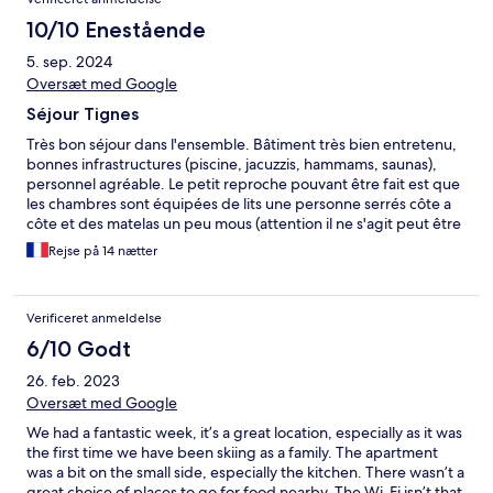
10/10 Enestående
5. sep. 2024
Oversæt med Google
Séjour Tignes
Très bon séjour dans l'ensemble. Bâtiment très bien entretenu,
bonnes infrastructures (piscine, jacuzzis, hammams, saunas),
personnel agréable. Le petit reproche pouvant être fait est que
les chambres sont équipées de lits une personne serrés côte a
côte et des matelas un peu mous (attention il ne s'agit peut être
que de notre chambre). A part celà, il n'y a pas grand chose a
Rejse på 14 nætter
dire
Verificeret anmeldelse
6/10 Godt
26. feb. 2023
Oversæt med Google
We had a fantastic week, it’s a great location, especially as it was
the first time we have been skiing as a family. The apartment
was a bit on the small side, especially the kitchen. There wasn’t a
great choice of places to go for food nearby. The Wi-Fi isn’t that