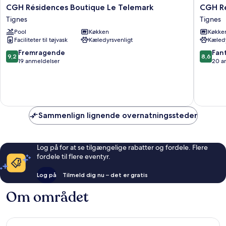
CGH
CGH
CGH Résidences Boutique Le Telemark
CGH Ré
Résidences
Résiden
Tignes
Tignes
Boutique
&
Pool
Køkken
Køkke
Le
Spas
Faciliteter til tøjvask
Kæledyrsvenligt
Kæledy
Telemark
La
Tignes
Ferme
9.2
8.6
Fremragende
Fant
9,2
8,6
du
ud
ud
19 anmeldelser
20 a
Val
af
af
Claret
10,
10,
Tignes
Fremragende,
Fantasti
19
20
anmeldelser
anmelde
Sammenlign lignende overnatningssteder
Log på for at se tilgængelige rabatter og fordele. Flere
fordele til flere eventyr.
Log på
Tilmeld dig nu – det er gratis
Om området