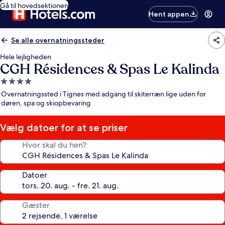
Gå til hovedsektionen
Hent appen
Se alle overnatningssteder
Hele lejligheden
CGH Résidences & Spas Le Kalinda
4.0-
stjernet
Overnatningssted i Tignes med adgang til skiterræn lige uden for
overnatningssted
døren, spa og skiopbevaring
Vælg datoer for at se priser
Hvor skal du hen?
Datoer
Gæster