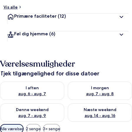
Vis alle
Primære faciliteter
(12)
Føl dig hjemme
(6)
Værelsesmuligheder
Tjek tilgængelighed for disse datoer
Tjek tilgængelighed for i aften aug. 6 - aug. 7
Tjek tilgængelighed for i morg
I aften
I morgen
aug. 6 - aug. 7
aug. 7 - aug. 8
Tjek tilgængelighed for denne weekend aug. 7 - aug. 9
Tjek tilgængelighed for næste
Denne weekend
Næste weekend
aug. 7 - aug. 9
aug. 14 - aug. 16
Tilgængelige
Alle værelser
2 senge
3+ senge