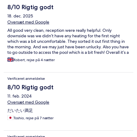
8/10 Rigtig godt
18. dec. 2025
Oversæt med Google
All good very clean, reception were really helpful. Only
downside was we didn’t have any heating for the first night
which was a bit uncomfortable. They sorted it out first thing in
the morning. And we may just have been unlucky. Also you have
to go outside to access the pool which is a bit fresh! Overall it’s a
really nice accommodation and excellent for families.
Robert, rejse på 4 nætter
Verificeret anmeldelse
8/10 Rigtig godt
11. feb. 2024
Oversæt med Google
だいたい満足
Toshio, rejse på 7 nætter
Verificeret anmeldelse