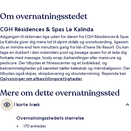
Om overnatningsstedet
CGH Résidences & Spas Le Kalinda
Adgangen til skiterræn lige uden for døren fra CGH Résidences & Spas
Le Kalinda giver dig mere tid til alpint skiløb og snowboarding, ligesom
du er mindre end fem minutters gang fra Val-d'Isere Ski Resort. Du kan
tage en dukkert i den indendørs pool og besøge spaen for at lade dig
forkæle med massage, body wrap-behandlinger eller manicure og
pedicure. Der tilbydes et fitnesscenter og et boblebad, og
bekvemmeligheder på værelset tæller køleskab og mikrobølgeovn. Der
tilbydes også skipas, skiopbevaring og skiundervisning. Rejsende kan
godt lide stedets generelle forhold.
Oplysninger om afbestillingsrettigheder
Mere om dette overnatningssted
I korte træk
Overnatningsstedets størrelse
170 enheder