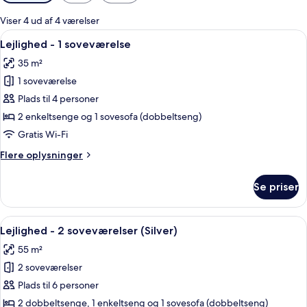
filtre
for
Viser 4 ud af 4 værelser
værelser
Indlæs
Et hyggeligt soveværelse med sengega
5
Lejlighed - 1 soveværelse
alle
35 m²
billeder
1 soveværelse
af
Lejlighed
Plads til 4 personer
-
2 enkeltsenge og 1 sovesofa (dobbeltseng)
1
Gratis Wi-Fi
soveværelse
Flere
Flere oplysninger
oplysninger
om
Se priser
Lejlighed
-
1
Indlæs
En pænt redt seng med et rødt tæppe,
5
soveværelse
Lejlighed - 2 soveværelser (Silver)
alle
55 m²
billeder
2 soveværelser
af
Lejlighed
Plads til 6 personer
-
2 dobbeltsenge, 1 enkeltseng og 1 sovesofa (dobbeltseng)