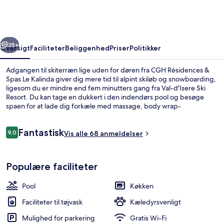
Spas
Le
Kalinda
rige
Næste
35+
Oversigt
Faciliteter
Beliggenhed
Priser
Politikker
Adgangen til skiterræn lige uden for døren fra CGH Résidences &
Spas Le Kalinda giver dig mere tid til alpint skiløb og snowboarding,
ligesom du er mindre end fem minutters gang fra Val-d'Isere Ski
Resort. Du kan tage en dukkert i den indendørs pool og besøge
spaen for at lade dig forkæle med massage, body wrap-
behandlinger eller manicure og pedicure. Der tilbydes et
fitnesscenter og et boblebad, og bekvemmeligheder på værelset
Anmeldelser
Fantastisk
tæller køleskab og mikrobølgeovn. Der tilbydes også skipas,
9,0
Vis alle 68 anmeldelser
9,0 ud af 10.
skiopbevaring og skiundervisning. Rejsende kan godt lide stedets
generelle forhold.
Overnatningsstedets facade
Populære faciliteter
Pool
Køkken
Faciliteter til tøjvask
Kæledyrsvenligt
Mulighed for parkering
Gratis Wi-Fi