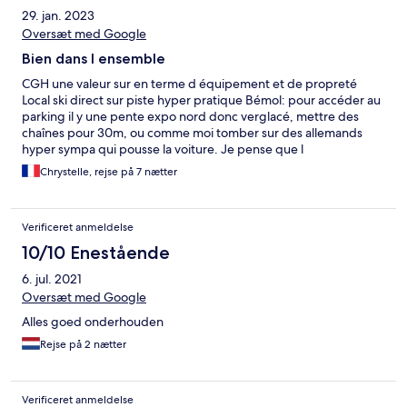
29. jan. 2023
Oversæt med Google
Bien dans l ensemble
CGH une valeur sur en terme d équipement et de propreté
Local ski direct sur piste hyper pratique Bémol: pour accéder au
parking il y une pente expo nord donc verglacé, mettre des
chaînes pour 30m, ou comme moi tomber sur des allemands
hyper sympa qui pousse la voiture. Je pense que l
établissement pourrait entretenir l accessibilité avec sel pour
Chrystelle, rejse på 7 nætter
éviter cette couche de glace Autre bémol: les poêles tefal sont à
changer et les matelas sont extrêmement mous, pas top pour le
dos. Sur un autre cgh testé les matelas étaient bien mieux.
Verificeret anmeldelse
10/10 Enestående
6. jul. 2021
Oversæt med Google
Alles goed onderhouden
Rejse på 2 nætter
Verificeret anmeldelse