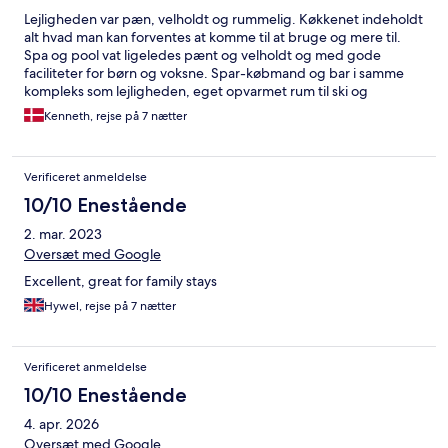
Lejligheden var pæn, velholdt og rummelig. Køkkenet indeholdt
alt hvad man kan forventes at komme til at bruge og mere til.
Spa og pool vat ligeledes pænt og velholdt og med gode
faciliteter for børn og voksne. Spar-købmand og bar i samme
kompleks som lejligheden, eget opvarmet rum til ski og
parkering. Personalet var flinke og hjælpsomme. Let adgang til
Kenneth, rejse på 7 nætter
pisterne. Alt i alt et rigtig godt sted som vi bestemt kunne
forestille os at komme tilbage til.
Verificeret anmeldelse
10/10 Enestående
2. mar. 2023
Oversæt med Google
Excellent, great for family stays
Hywel, rejse på 7 nætter
Verificeret anmeldelse
10/10 Enestående
4. apr. 2026
Oversæt med Google