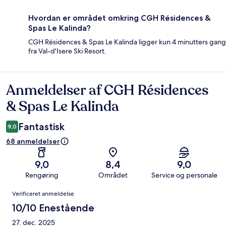
Hvordan er området omkring CGH Résidences &
Spas Le Kalinda?
CGH Résidences & Spas Le Kalinda ligger kun 4 minutters gang
fra Val-d'Isere Ski Resort.
Anmeldelser af CGH Résidences
Anmeldelser
& Spas Le Kalinda
Fantastisk
9,0
68 anmeldelser
9,0
8,4
9,0
Rengøring
Området
Service og personale
Anmeldelser
Verificeret anmeldelse
10/10 Enestående
27. dec. 2025