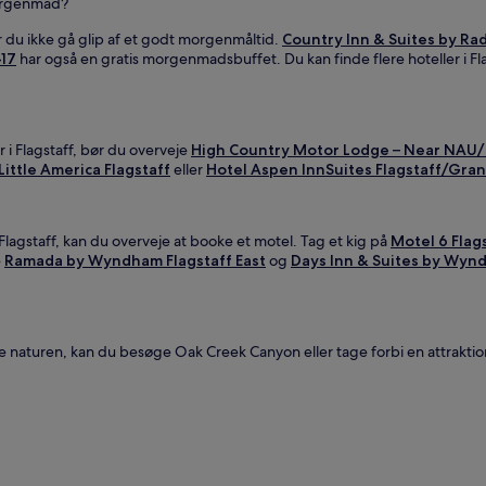
 morgenmad?
bør du ikke gå glip af et godt morgenmåltid.
Country Inn & Suites by Ra
-17
har også en gratis morgenmadsbuffet. Du kan finde flere hoteller i F
 i Flagstaff, bør du overveje
High Country Motor Lodge – Near NA
Little America Flagstaff
eller
Hotel Aspen InnSuites Flagstaff/Gra
Flagstaff, kan du overveje at booke et motel. Tag et kig på
Motel 6 Flag
e
Ramada by Wyndham Flagstaff East
og
Days Inn & Suites by Wynd
ve naturen, kan du besøge Oak Creek Canyon eller tage forbi en attrakti