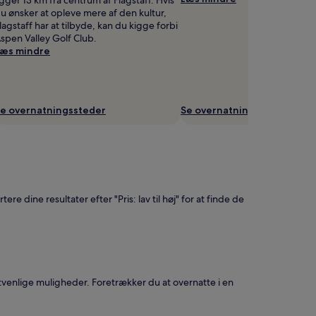
u ønsker at opleve mere af den kultur,
lagstaff har at tilbyde, kan du kigge forbi
spen Valley Golf Club.
æs mindre
e overnatningssteder
Se overnatningssteder
re dine resultater efter "Pris: lav til høj" for at finde de
etvenlige muligheder. Foretrækker du at overnatte i en