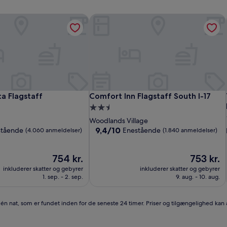
a Flagstaff
Comfort Inn Flagstaff South I-17
a Flagstaff
Comfort Inn Flagstaff South I-17
ca Flagstaff
Comfort Inn Flagstaff South I-17
2.5-
stjernet
Woodlands Village
ssted
overnatningssted
9.4
9,4/10
stående
Enestående
(4.060 anmeldelser)
(1.840 anmeldelser)
ud
af
Prisen
10,
Prisen
754 kr.
753 kr.
er
Enestående,
er
inkluderer skatter og gebyrer
inkluderer skatter og gebyrer
754 kr.
(1.840
753 kr.
1. sep. - 2. sep.
9. aug. - 10. aug.
anmeldelser)
r én nat, som er fundet inden for de seneste 24 timer. Priser og tilgængelighed kan