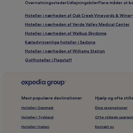
Overnatningssteder
Udlejningsbiler
Flere måder at b
Hoteller i nærheden af Oak Creek Vineyards & Winer
Hoteller i nærheden af Verde Valley Medical Center
Hoteller i nærheden af Walkup Skydome
Kæledyrsvenlige hoteller i Sedona
Hoteller i nærheden af Williams Station
Golfhoteller i Flagstaff
Hoteller i nærheden af Grand Canyon Deer Farm
Moteller i Nordlige Centrale Arizona
Hoteller i Valle
Hoteller i nærheden af Forest Highlands Golf Club
Mest populære destinationer
Hjælp og ofte stil
Hoteller i Clarkdale
Hoteller i Danmark
Dine reservationer
Hoteller i nærheden af Oakcreek Country Club
Hoteller i Tyskland
Ofte stillede spørgs
Hoteller i nærheden af Slide Rock State Park
Hoteller i Italien
Kontakt os
Hoteller i Woodlands Village