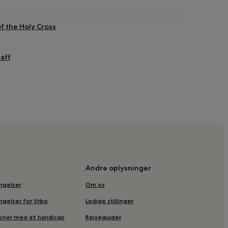
f the Holy Cross
taff
k
M Ranch
Andre oplysninger
ingelser
Om os
rater
ingelser for Vrbo
Ledige stillinger
kos Theatre
soner med et handicap
Rejseguider