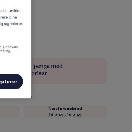
.eks. unikke
trere dine
alg signaleres
on. Opbevare
småling,
Spar flere penge med
medlemspriser
epterer
Næste weekend
14. aug. - 16. aug.