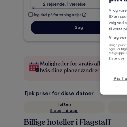
2 rejsende, 1 værelse
Vi og vor
Jeg skal på forretningsrejse
ID'er i co
valg ved a
Søg
til vores 
Vi og vor
Bruge præcis
og/eller til
målgruppeund
Liste over
Muligheder for gratis afbestilling,
hvis dine planer ændrer sig
Vis f
Tjek priser for disse datoer
I aften
5. aug. - 6. aug.
Billige hoteller i Flagstaff