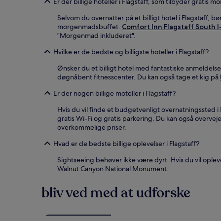
Er der billige hoteller i Flagstaff, som tilbyder gratis
Selvom du overnatter på et billigt hotel i Flagstaff, 
morgenmadsbuffet.
Comfort Inn Flagstaff South I
"Morgenmad inkluderet".
Hvilke er de bedste og billigste hoteller i Flagstaff?
Ønsker du et billigt hotel med fantastiske anmeldelser
døgnåbent fitnesscenter. Du kan også tage et kig på
Er der nogen billige moteller i Flagstaff?
Hvis du vil finde et budgetvenligt overnatningssted i 
gratis Wi-Fi og gratis parkering. Du kan også overvej
overkommelige priser.
Hvad er de bedste billige oplevelser i Flagstaff?
Sightseeing behøver ikke være dyrt. Hvis du vil ople
Walnut Canyon National Monument.
bliv ved med at udforske