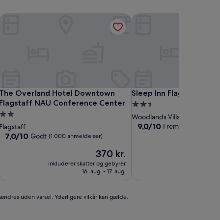
The Overland Hotel Downtown Flagstaff NAU Conference Ce
Sleep Inn Flagstaff
The Overland Hotel Downtown Flagstaff NAU Conference Ce
Sleep Inn Flagstaff
The Overland Hotel Downtown
Sleep Inn Flagstaff
Flagstaff NAU Conference Center
2.5-
2.0-
stjernet
Woodlands Village
stjernet
overnatningssted
9.0
9,0/10
Fremragende
Flagstaff
(1.7
ud
overnatningssted
7.0
7,0/10
Godt
(1.000 anmeldelser)
af
ud
Prisen
10,
370 kr.
af
er
Fremragende,
10,
inkluderer skatter og gebyrer
inkluderer ska
370 kr.
(1.772
Godt,
16. aug. - 17. aug.
11
anmeldelser)
(1.000
anmeldelser)
 ændres uden varsel. Yderligere vilkår kan gælde.