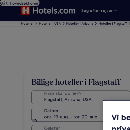
Gå til hovedsektionen
Søg efter rejser
Hoteller
Hoteller i USA
Hoteller i Arizona
Hoteller i Flagstaff
Billige hoteller i Flagstaff
Hvor skal du hen?
Datoer
Vi b
ons. 19. aug. - tor. 20. aug.
priva
Gæster