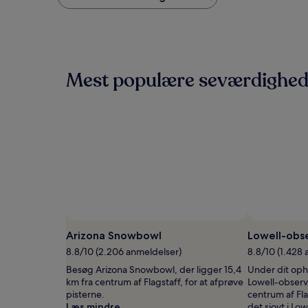
pr.
nat
baseret
på
to
voksne
Mest populære seværdigheder
for
én
nat,
som
er
fundet
inden
for
de
seneste
24
timer.
Priser
Arizona Snowbowl
Lowell-obs
og
8.8/10 (2.206 anmeldelser)
8.8/10 (1.428
tilgængelighed
kan
Besøg Arizona Snowbowl, der ligger 15,4
Under dit oph
ændres
km fra centrum af Flagstaff, for at afprøve
Lowell-observa
uden
pisterne.
centrum af Fla
varsel.
Læs mindre
det sjovt i Lo