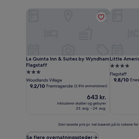
La Quinta Inn & Suites by Wyndham Flagstaff
Little Americ
La Quinta Inn & Suites by Wyndham Flagstaff
Little Americ
La Quinta Inn & Suites by Wyndham
Little Ameri
Flagstaff
4.0-
3.0-
stjernet
Flagstaff
stjernet
overnatning
9.8
9,8/10
Ene
Woodlands Village
ud
overnatningssted
9.2
9,2/10
Fremragende
(2.816 anmeldelser)
af
ud
Prisen
10,
643 kr.
af
er
Enestående,
10,
inkluderer skatter og gebyrer
643 kr.
(4.060
Fremragende,
23. aug. - 24. aug.
anmeldelser)
(2.816
anmeldelser)
Den
Den laveste pris pr. nat baseret på to voksne fo
laveste
pris
Se flere overnatningssteder