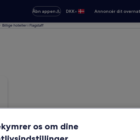
•
Åbn appen
DKK
Annoncér dit overna
Billige hoteller i Flagstaff
ekymrer os om dine
tlivsindstillinger