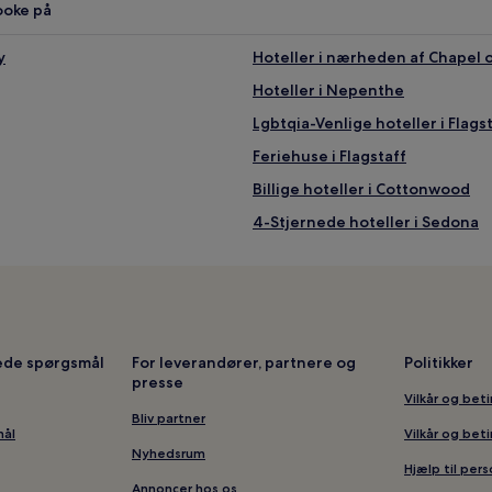
ooke på
y
Hoteller i nærheden af Chapel o
Hoteller i Nepenthe
Lgbtqia-Venlige hoteller i Flags
Feriehuse i Flagstaff
Billige hoteller i Cottonwood
4-Stjernede hoteller i Sedona
Hoteller med køkken i Oak Cree
Hoteller i Happy Jack
Hoteller i nærheden af Blazin' 
Hoteller i Cottonwood
lede spørgsmål
For leverandører, partnere og
Politikker
presse
Moteller i Flagstaff
Vilkår og bet
Hoteller i nærheden af Meteork
Bliv partner
mål
Vilkår og bet
Hoteller i nærheden af Theatri
Nyhedsrum
Hjælp til per
Hoteller med pool i Flagstaff
Annoncer hos os