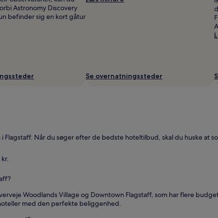
forbi Astronomy Discovery
d
n befinder sig en kort gåtur
F
A
L
ingssteder
Se overnatningssteder
S
i Flagstaff. Når du søger efter de bedste hoteltilbud, skal du huske at sorte
 kr.
aff?
 du overveje Woodlands Village og Downtown Flagstaff, som har flere budg
ishoteller med den perfekte beliggenhed.