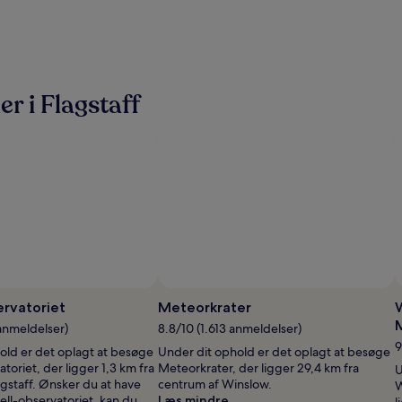
 i Flagstaff
ervatoriet
Meteorkrater
 anmeldelser)
8.8/10 (1.613 anmeldelser)
9
old er det oplagt at besøge
Under dit ophold er det oplagt at besøge
toriet, der ligger 1,3 km fra
Meteorkrater, der ligger 29,4 km fra
U
gstaff. Ønsker du at have
centrum af Winslow.
W
well-observatoriet, kan du
Læs mindre
l