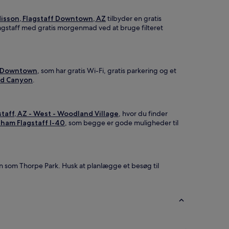
disson, Flagstaff Downtown, AZ
tilbyder en gratis
lagstaff med gratis morgenmad ved at bruge filteret
U/Downtown
, som har gratis Wi-Fi, gratis parkering og et
nd Canyon
.
staff, AZ - West - Woodland Village
, hvor du finder
ham Flagstaff I-40
, som begge er gode muligheder til
on som Thorpe Park. Husk at planlægge et besøg til