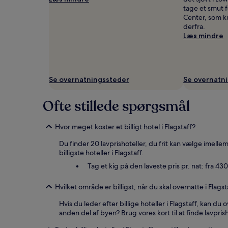
Yderligere
tage et smut 
vilkår
Center, som ku
kan
derfra.
gælde.
Læs mindre
Se overnatningssteder
Se overnatn
Ofte stillede spørgsmål
Hvor meget koster et billigt hotel i Flagstaff?
Du finder 20 lavprishoteller, du frit kan vælge imellem 
billigste hoteller i Flagstaff.
Tag et kig på den laveste pris pr. nat: fra 430
Hvilket område er billigst, når du skal overnatte i Flagst
Hvis du leder efter billige hoteller i Flagstaff, kan
anden del af byen? Brug vores kort til at finde lavpr