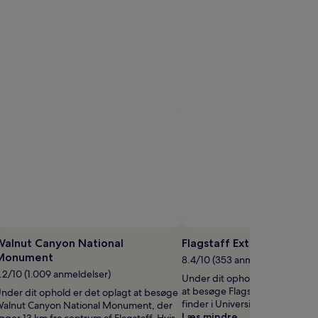
Billede taget af Tales From the Mutiny
Offentligt
billede
Walnut Canyon National
Flagstaff Extreme
af
Monument
8.4/10 (353 anmeldelser)
Tales
.2/10 (1.009 anmeldelser)
Under dit ophold i Flagstaff er
From
at besøge Flagstaff Extreme, 
nder dit ophold er det oplagt at besøge
the
finder i University Heights.
alnut Canyon National Monument, der
Mutiny
Læs mindre
igger 13 km fra centrum af Flagstaff. Hvis