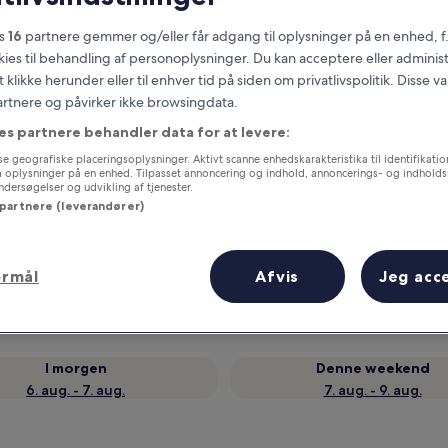
es
16
partnere gemmer og/eller får adgang til oplysninger på en enhed, f
okies til behandling af personoplysninger. Du kan acceptere eller adminis
t klikke herunder eller til enhver tid på siden om privatlivspolitik. Disse v
partnere og påvirker ikke browsingdata.
es partnere behandler data for at levere:
e geografiske placeringsoplysninger. Aktivt scanne enhedskarakteristika til identifikati
gå oplysninger på en enhed. Tilpasset annoncering og indhold, annoncerings- og indhold
ersøgelser og udvikling af tjenester.
 partnere (leverandører)
Optjen fordele for hver overnatning
ormål
Afvis
Jeg acc
I morgen
Denne weekend
6. aug. - 7. aug.
7. aug. - 9. aug.