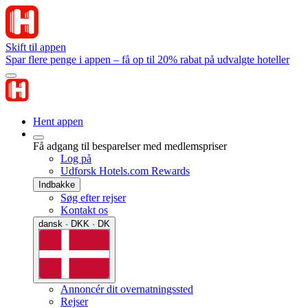
Skift til appen
Spar flere penge i appen – få op til 20% rabat på udvalgte hoteller
Hent appen
Få adgang til besparelser med medlemspriser
Log på
Udforsk Hotels.com Rewards
Indbakke
Søg efter rejser
Kontakt os
dansk · DKK · DK
Annoncér dit overnatningssted
Rejser