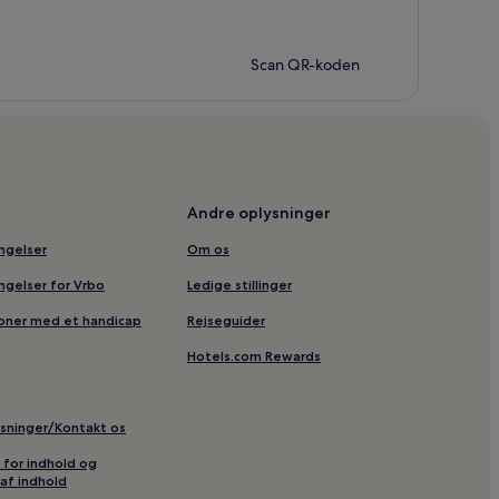
Scan QR-koden
Andre oplysninger
ingelser
Om os
ingelser for Vrbo
Ledige stillinger
soner med et handicap
Rejseguider
Hotels.com Rewards
ysninger/Kontakt os
r for indhold og
af indhold