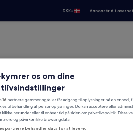
•
DKK
Annoncér dit overna
ekymrer os om dine
tlivsindstillinger
es
16
partnere gemmer og/eller får adgang til oplysninger på en enhed, f
okies til behandling af personoplysninger. Du kan acceptere eller adminis
t klikke herunder eller til enhver tid på siden om privatlivspolitik. Disse v
partnere og påvirker ikke browsingdata.
es partnere behandler data for at levere: