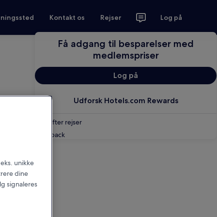
tningssted
Kontakt os
Rejser
Log på
Få adgang til besparelser med
medlemspriser
Log på
Udforsk Hotels.com Rewards
Søg efter rejser
Feedback
.eks. unikke
trere dine
alg signaleres