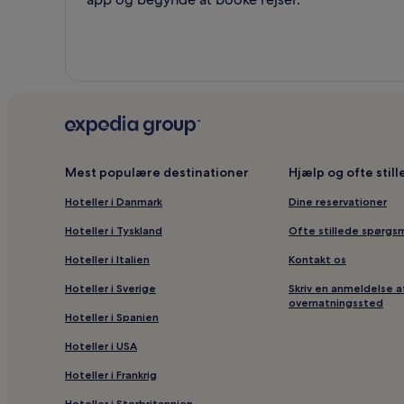
Mest populære destinationer
Hjælp og ofte stil
Hoteller i Danmark
Dine reservationer
Hoteller i Tyskland
Ofte stillede spørgs
Hoteller i Italien
Kontakt os
Hoteller i Sverige
Skriv en anmeldelse a
overnatningssted
Hoteller i Spanien
Hoteller i USA
Hoteller i Frankrig
Hoteller i Storbritannien