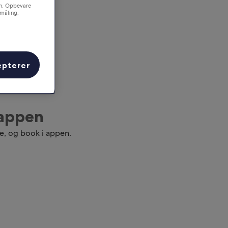
on. Opbevare
småling,
epterer
 appen
e, og book i appen.