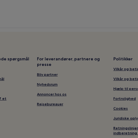
lede spørgsmål
For leverandører, partnere og
Politikker
presse
Vilkår og bet
Bliv partner
mål
Vilkår og bet
Nyhedsrum
Hjælp til per
Annoncer hos os
f et
Fortrolighed
Rejsebureauer
Cookies
Juridiske opl
Retningslinje
indberetning 