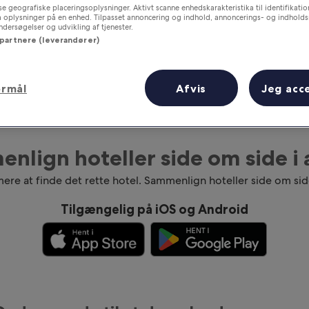
e geografiske placeringsoplysninger. Aktivt scanne enhedskarakteristika til identifikati
gå oplysninger på en enhed. Tilpasset annoncering og indhold, annoncerings- og indhold
ersøgelser og udvikling af tjenester.
 partnere (leverandører)
ormål
Afvis
Jeg acc
nlign hoteller side om side i
ere at finde det rette hotel. Sammenlign hoteller side om sid
Tilgængelig på iOS og Android