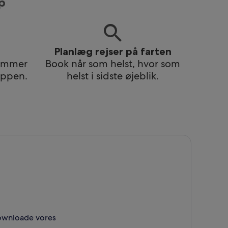
p
Planlæg rejser på farten
lemmer
Book når som helst, hvor som
 appen.
helst i sidste øjeblik.
downloade vores