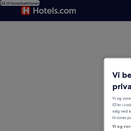
Gå til hovedsektionen
editorial
Vi b
priva
Vi og vor
ID'er i co
valg ved a
til vores 
Vi og vor