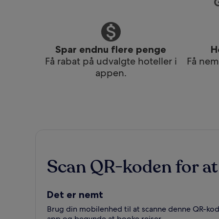
Spar endnu flere penge
H
Få rabat på udvalgte hoteller i
Få nem 
appen.
Scan QR-koden for at
Det er nemt
Brug din mobilenhed til at scanne denne QR-kode
app og begynde at booke rejser.