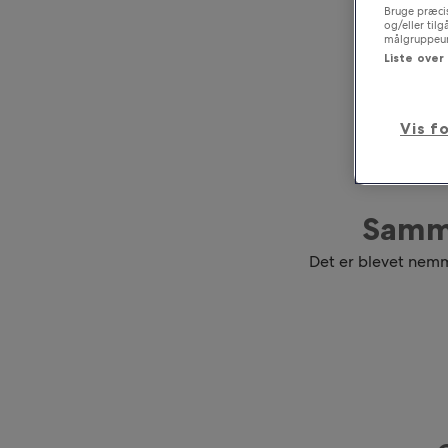
Bruge præcis
og/eller til
målgruppeund
Liste over
Vis f
Samme
Det er blevet nemm