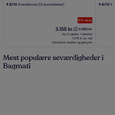
overnatningssted
overnatn
Resort
9.8/10
Enestående (13 anmeldelser)
9.8/10
En
and
Spa
19% rabat
Prisen
3.155 kr.
Prisen
3.882 kr.
er
var
for 2 nætter, 1 værelse
3.155 kr.
3.882 kr.,
1.578 kr. pr. nat
inkluderer skatter og gebyrer
se
flere
oplysninger
Mest populære seværdigheder i
om
standardprisen
Bagmati