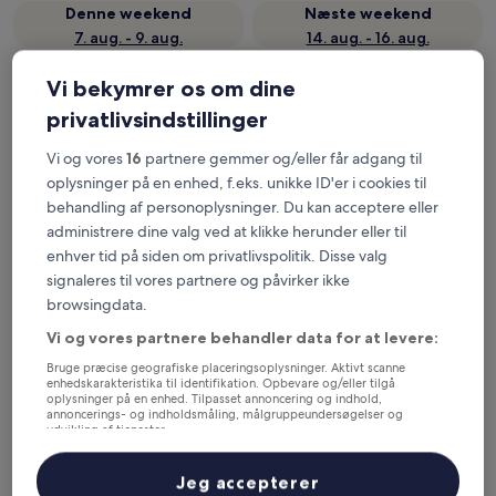
Denne weekend
Næste weekend
7. aug. - 9. aug.
14. aug. - 16. aug.
Her kan du overnatte i
Vi bekymrer os om dine
Bagmati
privatlivsindstillinger
Mest populære hoteller i
Vi og vores
16
partnere gemmer og/eller får adgang til
oplysninger på en enhed, f.eks. unikke ID'er i cookies til
Kathmandu
behandling af personoplysninger. Du kan acceptere eller
administrere dine valg ved at klikke herunder eller til
Kathmandu Marriott Hotel
Hyatt Cen
enhver tid på siden om privatlivspolitik. Disse valg
signaleres til vores partnere og påvirker ikke
browsingdata.
Vi og vores partnere behandler data for at levere:
Bruge præcise geografiske placeringsoplysninger. Aktivt scanne
enhedskarakteristika til identifikation. Opbevare og/eller tilgå
oplysninger på en enhed. Tilpasset annoncering og indhold,
annoncerings- og indholdsmåling, målgruppeundersøgelser og
Kathmandu Marriott Hotel
Hyatt 
udvikling af tjenester.
Liste over partnere (leverandører)
5
Kathm
Jeg accepterer
out
5
9,8
/
10
Enestående! (227 anmeldelser)