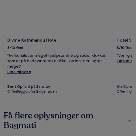
Divine Kathmandu Hotel
Hotel Sh
8/10
God
8/10
God
"Personalet er meget hjælpsomme og søde. Klokken
"Venlig pe
som er på badeværelset er ikke i orden, der lugter
Læs mind
meget"
Læs mindre
Bent
Ophold på 2 nætter
Aja
Ophold 
Offentliggjort for 2 uger siden
Offentliggj
Få flere oplysninger om
Bagmati