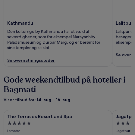
Kathmandu
Lalitpur
Den kulturrige by Kathmandu har et væld af
Lalitpur er
seværdigheder, som for eksempel Narayanhity
besøgend
Paladsmuseum og Durbar Marg, og er berømt for
eksempel 
sine templer og sit slot.
Se overn
Se overnatningssteder
Gode weekendtilbud på hoteller i
Bagmati
Viser tilbud for:
14. aug. - 16. aug.
Billedgalleri
The Terraces Resort and Spa
Billedgal
Jagatpur 
The Terraces Resort and Spa
Jagatpu
for
for
5.0
5.0
The
Jagatpu
stjernet
stjernet
Lamatar
Jagatpur
Terraces
Lodge