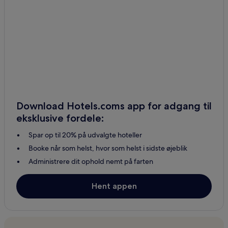
Hoteller i Samari
Hoteller i Dhunche
Hoteller i Chitlang
Hoteller i Ravi Opi
Hoteller i Markhu
Hoteller i Helumbu
Hoteller i Dolālghāt
Download Hotels.coms app for adgang til
Hoteller i Mahānkāl
eksklusive fordele:
Hoteller i Ghumthāng
Spar op til 20% på udvalgte hoteller
Hoteller i Banepa
Booke når som helst, hvor som helst i sidste øjeblik
3-Stjernede hoteller i Nagarjun
Administrere dit ophold nemt på farten
Hoteller i Nagarjun
Hent appen
Hoteller med parkering i Baluwapati Deupur
2-Stjernede hoteller i Baluwapati Deupur
3-Stjernede hoteller i Baluwapati Deupur