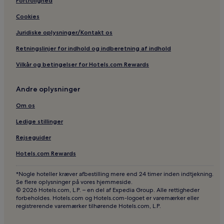
Fortrolighed
Hoteller i Chandragiri
Cookies
Hoteller i Imadol
Juridiske oplysninger/Kontakt os
Hoteller i Jagatpur
Retningslinjer for indhold og indberetning af indhold
Hoteller i Purano Jhangajholi
Vilkår og betingelser for Hotels.com Rewards
Kæledyrsvenlige hoteller i Nagarkot
Billige hoteller i Nagarkot
Andre oplysninger
2-Stjernede hoteller i Nagarkot
Om os
3-Stjernede hoteller i Nagarkot
Ledige stillinger
Familievenlige hoteller i Nagarkot
Rejseguider
Hoteller i Nagarkot
Hotels.com Rewards
Hoteller med parkering i Dhulikhel
3-Stjernede hoteller i Dhulikhel
*Nogle hoteller kræver afbestilling mere end 24 timer inden indtjekning.
Se flere oplysninger på vores hjemmeside.
Forretningshoteller i Dhulikhel
© 2026 Hotels.com, L.P. – en del af Expedia Group. Alle rettigheder
forbeholdes. Hotels.com og Hotels.com-logoet er varemærker eller
Spahoteller i Dhulikhel
registrerende varemærker tilhørende Hotels.com, L.P.
Hoteller i Dhulikhel