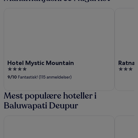
Hotel Mystic Mountain
Ratna Giri
Hotel Mystic Mountain
Ratna 
4
3
out
out
9
/
10
Fantastisk! (115 anmeldelser)
of
of
5
5
Mest populære hoteller i
Baluwapati Deupur
Club Himalaya by ACE Hotels, Nagarkot
Kavya Him