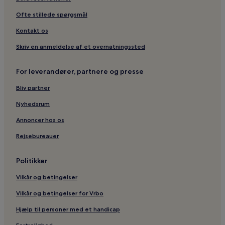
4-Stjernede hoteller i Lalitpur
Ofte stillede spørgsmål
Hoteller i Lalitpur
Kontakt os
Hoteller i Bageshwori
Skriv en anmeldelse af et overnatningssted
Hoteller i Marming
Hoteller i Bidur
For leverandører, partnere og presse
Hoteller i Kakani
Bliv partner
Hoteller i Changunarayan
Nyhedsrum
Hoteller i Mahamanjushree Nagarkot
Annoncer hos os
Hoteller i Madhyapur Thimi
Rejsebureauer
Hoteller i Kageshwori Manohara
Hoteller i Shankharapur
Politikker
Hoteller med parkering i Tohka
Vilkår og betingelser
3-Stjernede hoteller i Tohka
Vilkår og betingelser for Vrbo
2-Stjernede hoteller i Tarakeshwar
Hjælp til personer med et handicap
3-Stjernede hoteller i Tarakeshwar