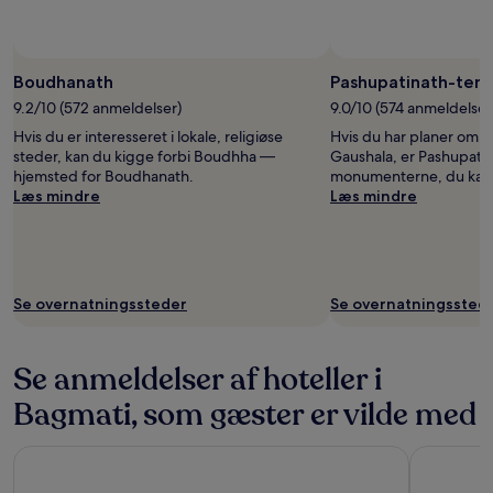
B
Boudhanath
Pashupatinath-tem
9.2/10 (572 anmeldelser)
9.0/10 (574 anmeldelser
Hvis du er interesseret i lokale, religiøse
Hvis du har planer om at
steder, kan du kigge forbi Boudhha —
Gaushala, er Pashupatin
hjemsted for Boudhanath.
monumenterne, du kan 
Læs mindre
Læs mindre
Se overnatningssteder
Se overnatningssted
Se anmeldelser af hoteller i
Bagmati, som gæster er vilde med
Divine Kathmandu Hotel
Hotel Shan