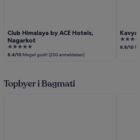
Club Himalaya by ACE Hotels,
Kavya 
4
Nagarkot
out
5
8,8
/
10
Fr
of
out
8,4
/
10
Meget godt! (200 anmeldelser)
5
of
5
Topbyer i Bagmati
Kathmandu
Lalitpur