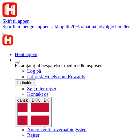
Skift til appen
Spar flere penge i appen – få op til 20% rabat på udvalgte hoteller
Hent appen
Få adgang til besparelser med medlemspriser
Log på
Udforsk Hotels.com Rewards
Indbakke
Søg efter rejser
Kontakt os
dansk · DKK · DK
Annoncér dit overnatningssted
Rejser