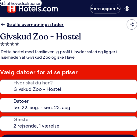
Gå til hovedsektionen
Hent appen
Se alle overnatningssteder
Givskud Zoo - Hostel
4.0-
stjernet
Dette hostel med familievenlig profil tilbyder safari og ligger i
overnatningssted
nærheden af Givskud Zoologiske Have
Vælg datoer for at se priser
Hvor skal du hen?
Datoer
Gæster