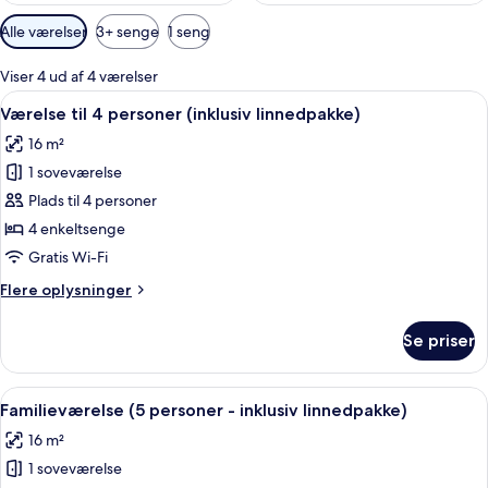
Tilgængelige
Alle værelser
3+ senge
1 seng
filtre
for
Viser 4 ud af 4 værelser
værelser
Indlæs
Et værelse med køjeseng, et rundt bord
6
Værelse til 4 personer (inklusiv linnedpakke)
alle
16 m²
billeder
1 soveværelse
af
Værelse
Plads til 4 personer
til
4 enkeltsenge
4
Gratis Wi-Fi
personer
Flere
Flere oplysninger
(inklusiv
oplysninger
linnedpakke)
om
Se priser
Værelse
til
4
Indlæs
En køjeseng med fire personer siddende
6
personer
Familieværelse (5 personer - inklusiv linnedpakke)
alle
(inklusiv
16 m²
linnedpakke)
billeder
1 soveværelse
af