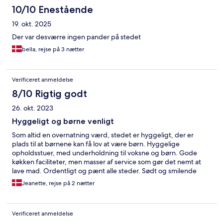
10/10 Enestående
19. okt. 2025
Der var desværre ingen pander på stedet
bella, rejse på 3 nætter
Verificeret anmeldelse
8/10 Rigtig godt
26. okt. 2023
Hyggeligt og børne venligt
Som altid en overnatning værd, stedet er hyggeligt, der er
plads til at børnene kan få lov at være børn. Hyggelige
opholdsstuer, med underholdning til voksne og børn. Gode
køkken faciliteter, men masser af service som gør det nemt at
lave mad. Ordentligt og pænt alle steder. Sødt og smilende
personale. Ikke sidste gang vi smutter fordi der.
Jeanette, rejse på 2 nætter
Verificeret anmeldelse