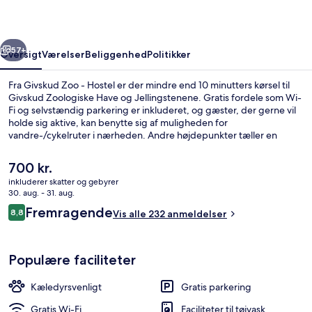
rige
Næste
57+
Oversigt
Værelser
Beliggenhed
Politikker
Fra Givskud Zoo - Hostel er der mindre end 10 minutters kørsel til
Givskud Zoologiske Have og Jellingstenene. Gratis fordele som Wi-
Fi og selvstændig parkering er inkluderet, og gæster, der gerne vil
holde sig aktive, kan benytte sig af muligheden for
vandre-/cykelruter i nærheden. Andre højdepunkter tæller en
terrasse og en have.
Den
700 kr.
nuværende
inkluderer skatter og gebyrer
pris
30. aug. - 31. aug.
Morgenmadsbuffet hver dag mod et 
er
Anmeldelser
Fremragende
8,8
Vis alle 232 anmeldelser
700 kr.
8,8 ud af 10.
Populære faciliteter
Kæledyrsvenligt
Gratis parkering
Gratis Wi-Fi
Faciliteter til tøjvask