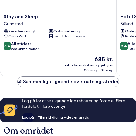
Stay
Hotel
Stay and Sleep
Hotel 
and
Svanen,
Grindsted
Billund
Sleep
Stays
Kæledyrsvenligt
Gratis parkering
Gratis
Grindsted
&
Gratis Wi-Fi
Faciliteter til tøjvask
Restau
BW
Signatu
8.4
8.4
Alletiders
Alle
8,4
8,4
Collecti
ud
ud
236 anmeldelser
1.00
Billund
af
af
Prisen
685 kr.
10,
10,
er
Alletiders,
Alletider
inkluderer skatter og gebyrer
685 kr.
30. aug. - 31. aug.
236
1.008
anmeldelser
anmelde
Sammenlign lignende overnatningssteder
Log på for at se tilgængelige rabatter og fordele. Flere
fordele til flere eventyr.
Log på
Tilmeld dig nu – det er gratis
Om området