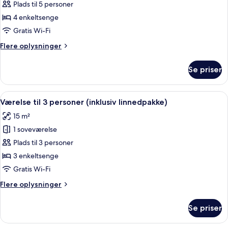
Familieværelse
Plads til 5 personer
(5
4 enkeltsenge
personer
Gratis Wi-Fi
-
Flere
Flere oplysninger
inklusiv
oplysninger
linnedpakke)
om
Se priser
Familieværelse
(5
personer
Indlæs
En køjeseng med to børn, der læser bø
6
-
Værelse til 3 personer (inklusiv linnedpakke)
alle
inklusiv
15 m²
linnedpakke)
billeder
1 soveværelse
af
Værelse
Plads til 3 personer
til
3 enkeltsenge
3
Gratis Wi-Fi
personer
Flere
Flere oplysninger
(inklusiv
oplysninger
linnedpakke)
om
Se priser
Værelse
til