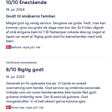
10/10 Enestående
18. jul. 2024
Godt til småbørns familier.
Meget god og venlig service. Sengene var gode. Fedt, man kan
komme i give zoo gratis de dage man bor der 👍 Vi blev vågnet
af små skrigene børn kl.7 😟 Natlamper virkede ikke og noget at
tapet var revet af. Rigtig godt sted for børnefamilier med små
børn.
Barbara, rejse på 1 nat
Verificeret anmeldelse
8/10 Rigtig godt
16. jul. 2023
Generelt en fin oplevelse hos jer. Vi havde en enkelt
overnatning som familie. God service og smilende personale.
Virkede som om vores familieværelse ikke havde fået gjort
gulvene ordentlig rene. Der lå sand på gulvene. God
morgenbuffet. Vi vil helt sikkert gerne komme igen.
Anne-Lise, rejse på 1 nat