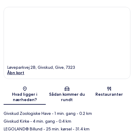
Løveparkvej 2B, Givskud, Give, 7323
Åbn kort
Kort
Hvad ligger i
Sådan kommer du
Restauranter
nærheden?
rundt
Givskud Zoologiske Have
- 1 min. gang
- 0.2 km
Givskud Kirke
- 4 min. gang
- 0.4 km
LEGOLAND® Billund
- 25 min. kørsel
- 31.4 km