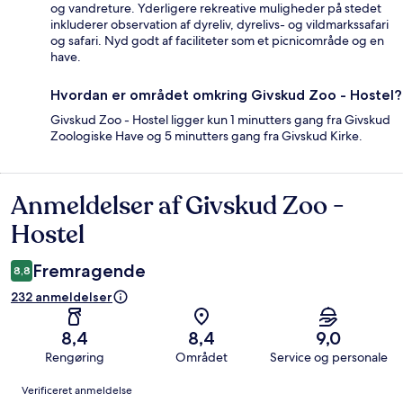
og vandreture. Yderligere rekreative muligheder på stedet
inkluderer observation af dyreliv, dyrelivs- og vildmarkssafari
og safari. Nyd godt af faciliteter som et picnicområde og en
have.
Hvordan er området omkring Givskud Zoo - Hostel?
Givskud Zoo - Hostel ligger kun 1 minutters gang fra Givskud
Zoologiske Have og 5 minutters gang fra Givskud Kirke.
Anmeldelser af Givskud Zoo -
Anmeldelser
Hostel
Fremragende
8,8
232 anmeldelser
8,4
8,4
9,0
Rengøring
Området
Service og personale
Anmeldelser
Verificeret anmeldelse