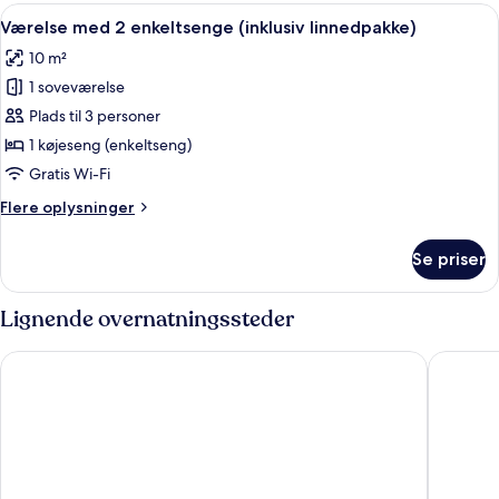
3
Indlæs
Et værelse med køjesenge, et vindue m
6
personer
Værelse med 2 enkeltsenge (inklusiv linnedpakke)
alle
(inklusiv
10 m²
linnedpakke)
billeder
1 soveværelse
af
Værelse
Plads til 3 personer
med
1 køjeseng (enkeltseng)
2
Gratis Wi-Fi
enkeltsenge
Flere
Flere oplysninger
(inklusiv
oplysninger
linnedpakke)
om
Se priser
Værelse
med
2
Lignende overnatningssteder
enkeltsenge
(inklusiv
Stay and Sleep
Hotel Sv
linnedpakke)