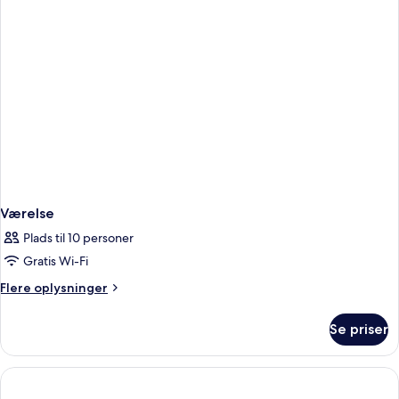
-
havudsigt
Værelse
Plads til 10 personer
Gratis Wi-Fi
Flere
Flere oplysninger
oplysninger
om
Se priser
Værelse