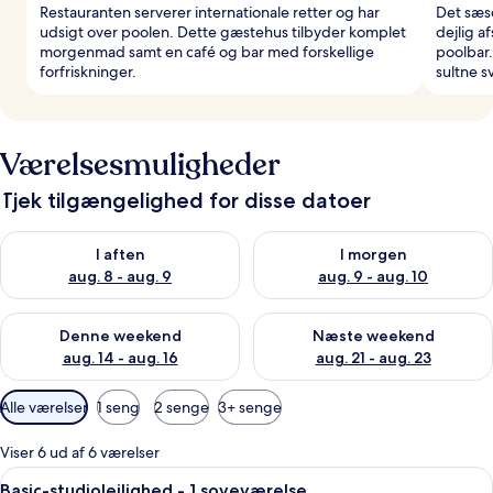
Restauranten serverer internationale retter og har
Det sæs
udsigt over poolen. Dette gæstehus tilbyder komplet
dejlig a
morgenmad samt en café og bar med forskellige
poolbar.
forfriskninger.
sultne 
Værelsesmuligheder
Tjek tilgængelighed for disse datoer
Tjek tilgængelighed for i aften aug. 8 - aug. 9
Tjek tilgængelighed for i morg
I aften
I morgen
aug. 8 - aug. 9
aug. 9 - aug. 10
Tjek tilgængelighed for denne weekend aug. 14 - aug. 16
Tjek tilgængelighed for næste
Denne weekend
Næste weekend
aug. 14 - aug. 16
aug. 21 - aug. 23
Tilgængelige
Alle værelser
1 seng
2 senge
3+ senge
filtre
for
Viser 6 ud af 6 værelser
værelser
Indlæs
Et hotelværelse med en seng, et spiseb
7
Basic-studiolejlighed - 1 soveværelse