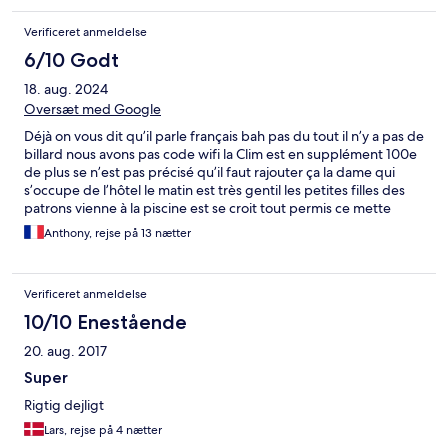
Verificeret anmeldelse
6/10 Godt
18. aug. 2024
Oversæt med Google
Déjà on vous dit qu’il parle français bah pas du tout il n’y a pas de
billard nous avons pas code wifi la Clim est en supplément 100e
de plus se n’est pas précisé qu’il faut rajouter ça la dame qui
s’occupe de l’hôtel le matin est très gentil les petites filles des
patrons vienne à la piscine est se croit tout permis ce mette
devant vous avec leur gros matelas gonflable quand vous jouez
Anthony, rejse på 13 nætter
au ballon sinon chambre propre laver tout les 2 jour on peux pas
jeter le papier toilette dedans faut les mettre dans la poubelle
Verificeret anmeldelse
10/10 Enestående
20. aug. 2017
Super
Rigtig dejligt
Lars, rejse på 4 nætter