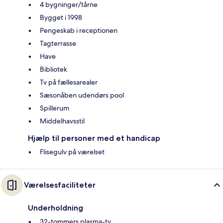
4 bygninger/tårne
Bygget i 1998
Pengeskab i receptionen
Tagterrasse
Have
Bibliotek
Tv på fællesarealer
Sæsonåben udendørs pool
Spillerum
Middelhavsstil
Hjælp til personer med et handicap
Flisegulv på værelset
Værelsesfaciliteter
Underholdning
32-tommers plasma-tv