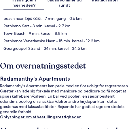
nærheden?
rundt
beach near Σφακάκι
- 7 min. gang
- 0.6 km
Rethimno Kart
- 3 min. kørsel
- 2.7 km
Town Beach
- 9 min. kørsel
- 8.8 km
Rethimnos Venetianske Havn
- 15 min. kørsel
- 12.2 km
Georgioupoli Strand
- 34 min. kørsel
- 34.5 km
Om overnatningsstedet
Radamanthy's Apartments
Radamanthy's Apartments kan prale med en flot udsigt fra tagterrassen.
Gæster kan lade sig forkæle med manicure og pedicure og få noget at
spise i kaffebaren/caféen. En bar ved poolen, en sæsonbestemt
udendørs pool og en snackbar/deli er andre højdepunkter i dette
gæstehus med luksusfaciliteter. Rejsende har godt at sige om stedets
generelle forhold.
Oplysninger om afbestillingsrettigheder