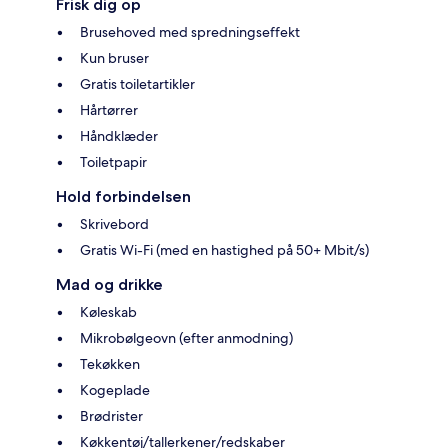
Frisk dig op
Brusehoved med spredningseffekt
Kun bruser
Gratis toiletartikler
Hårtørrer
Håndklæder
Toiletpapir
Hold forbindelsen
Skrivebord
Gratis Wi-Fi (med en hastighed på 50+ Mbit/s)
Mad og drikke
Køleskab
Mikrobølgeovn (efter anmodning)
Tekøkken
Kogeplade
Brødrister
Køkkentøj/tallerkener/redskaber