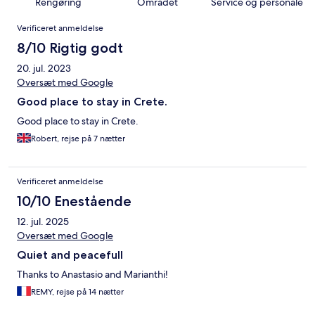
Rengøring
Området
Service og personale
Anmeldelser
Verificeret anmeldelse
8/10 Rigtig godt
20. jul. 2023
Oversæt med Google
Good place to stay in Crete.
Good place to stay in Crete.
Robert, rejse på 7 nætter
Verificeret anmeldelse
10/10 Enestående
12. jul. 2025
Oversæt med Google
Quiet and peacefull
Thanks to Anastasio and Marianthi!
REMY, rejse på 14 nætter