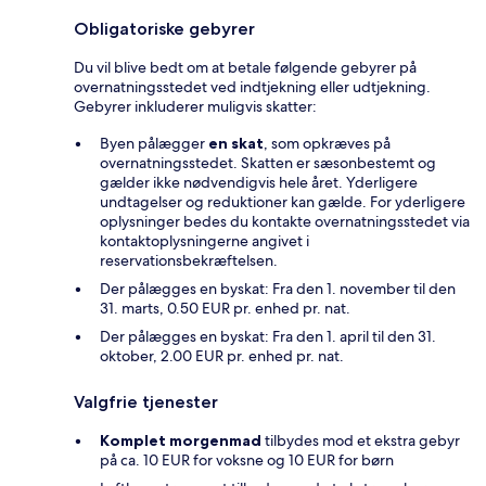
Obligatoriske gebyrer
Du vil blive bedt om at betale følgende gebyrer på
overnatningsstedet ved indtjekning eller udtjekning.
Gebyrer inkluderer muligvis skatter:
Byen pålægger
en skat
, som opkræves på
overnatningsstedet. Skatten er sæsonbestemt og
gælder ikke nødvendigvis hele året. Yderligere
undtagelser og reduktioner kan gælde. For yderligere
oplysninger bedes du kontakte overnatningsstedet via
kontaktoplysningerne angivet i
reservationsbekræftelsen.
Der pålægges en byskat: Fra den 1. november til den
31. marts, 0.50 EUR pr. enhed pr. nat.
Der pålægges en byskat: Fra den 1. april til den 31.
oktober, 2.00 EUR pr. enhed pr. nat.
Valgfrie tjenester
Komplet morgenmad
tilbydes mod et ekstra gebyr
på ca. 10 EUR for voksne og 10 EUR for børn