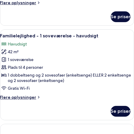
Flere
Flere oplysninger
oplysninger
om
Se priser
Standardlejlighed
-
1
Indlæs
En kompakt opholdsstue med sofa, fla
12
soveværelse
Familielejlighed - 1 soveværelse - havudsigt
alle
Havudsigt
billeder
42 m²
af
Familielejlighed
1 soveværelse
-
Plads til 4 personer
1
1 dobbeltseng og 2 sovesofaer (enkeltsenge) ELLER 2 enkeltsenge
soveværelse
og 2 sovesofaer (enkeltsenge)
-
Gratis Wi-Fi
havudsigt
Flere
Flere oplysninger
oplysninger
om
Se priser
Familielejlighed
-
1
soveværelse