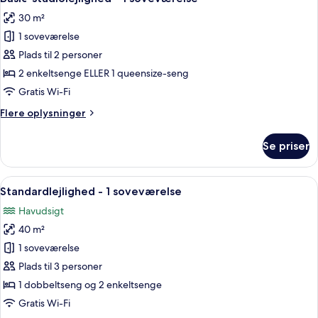
alle
30 m²
billeder
1 soveværelse
af
Basic-
Plads til 2 personer
studiolejlighed
2 enkeltsenge ELLER 1 queensize-seng
-
Gratis Wi-Fi
1
Flere
Flere oplysninger
soveværelse
oplysninger
om
Se priser
Basic-
studiolejlighed
-
Indlæs
Et hotelværelse med seng, skrivebord, 
9
1
Standardlejlighed - 1 soveværelse
alle
soveværelse
Havudsigt
billeder
40 m²
af
Standardlejlighed
1 soveværelse
-
Plads til 3 personer
1
1 dobbeltseng og 2 enkeltsenge
soveværelse
Gratis Wi-Fi