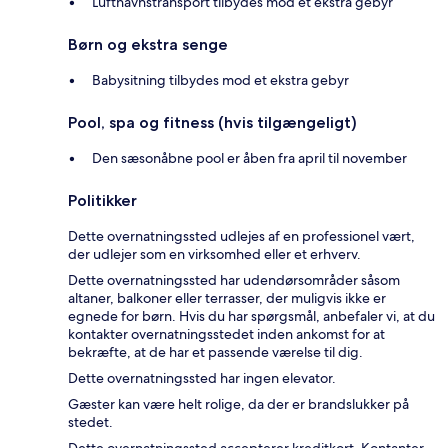
Lufthavnstransport tilbydes mod et ekstra gebyr
Børn og ekstra senge
Babysitning tilbydes mod et ekstra gebyr
Pool, spa og fitness (hvis tilgængeligt)
Den sæsonåbne pool er åben fra april til november
Politikker
Dette overnatningssted udlejes af en professionel vært,
der udlejer som en virksomhed eller et erhverv.
Dette overnatningssted har udendørsområder såsom
altaner, balkoner eller terrasser, der muligvis ikke er
egnede for børn. Hvis du har spørgsmål, anbefaler vi, at du
kontakter overnatningsstedet inden ankomst for at
bekræfte, at de har et passende værelse til dig.
Dette overnatningssted har ingen elevator.
Gæster kan være helt rolige, da der er brandslukker på
stedet.
Dette overnatningssted accepterer kreditkort. Kontanter