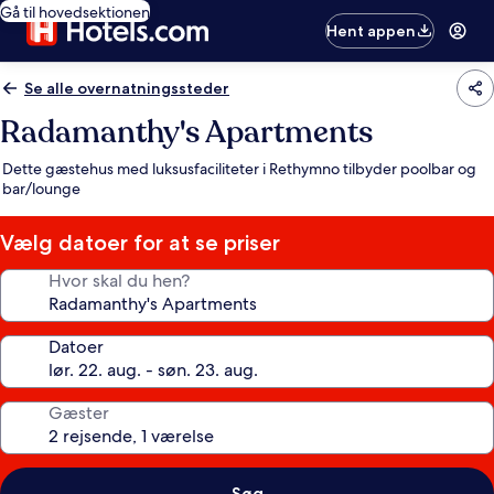
Gå til hovedsektionen
Hent appen
Se alle overnatningssteder
Radamanthy's Apartments
Dette gæstehus med luksusfaciliteter i Rethymno tilbyder poolbar og
bar/lounge
Vælg datoer for at se priser
Hvor skal du hen?
Datoer
Gæster
Søg