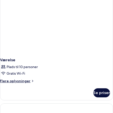
Værelse
Plads til 10 personer
Gratis Wi-Fi
Flere
Flere oplysninger
oplysninger
om
Se priser
Værelse