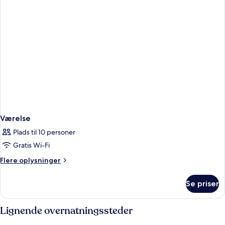
Værelse
Plads til 10 personer
Gratis Wi-Fi
Flere
Flere oplysninger
oplysninger
om
Se priser
Værelse
Lignende overnatningssteder