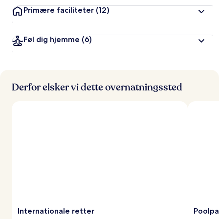
Primære faciliteter
(12)
Føl dig hjemme
(6)
Derfor elsker vi dette overnatningssted
Internationale retter
Poolpa