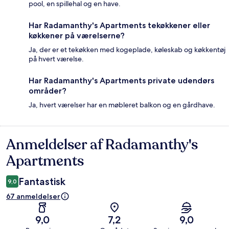
pool, en spillehal og en have.
Har Radamanthy's Apartments tekøkkener eller
køkkener på værelserne?
Ja, der er et tekøkken med kogeplade, køleskab og køkkentøj
på hvert værelse.
Har Radamanthy's Apartments private udendørs
områder?
Ja, hvert værelser har en møbleret balkon og en gårdhave.
Anmeldelser af Radamanthy's
Anmeldelser
Apartments
Fantastisk
9,0
67 anmeldelser
9,0
7,2
9,0