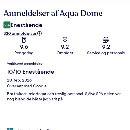
Anmeldelser af Aqua Dome
Anmeldelser
Enestående
9,4
330 anmeldelser
9,6
9,2
9,2
Rengøring
Området
Service og personale
Anmeldelser
Verificeret anmeldelse
10/10 Enestående
20. feb. 2026
Oversæt med Google
Bra frukost, middagar och trevlig personal. Själva SPA delen var
nog bland de bästa jag varit på.