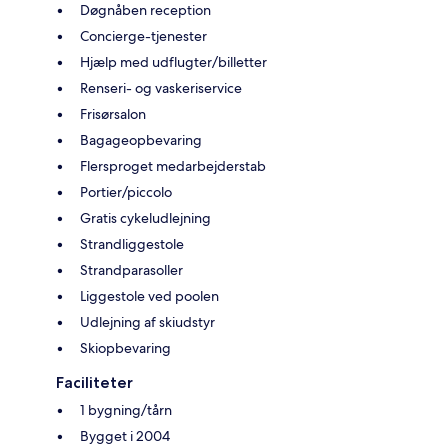
Døgnåben reception
Concierge-tjenester
Hjælp med udflugter/billetter
Renseri- og vaskeriservice
Frisørsalon
Bagageopbevaring
Flersproget medarbejderstab
Portier/piccolo
Gratis cykeludlejning
Strandliggestole
Strandparasoller
Liggestole ved poolen
Udlejning af skiudstyr
Skiopbevaring
Faciliteter
1 bygning/tårn
Bygget i 2004