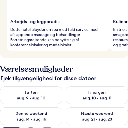
Arbejds- og legparadis
Kulinar
Dette hotel tilbyder en spa med fuld service med
En trio 
afslappende massage og behandlinger.
smagsha
Forretningsrejsende kan benytte sig af
restaur
konferencelokaler og mødelokaler.
og grat
Værelsesmuligheder
Tjek tilgængelighed for disse datoer
Tjek tilgængelighed for i aften aug. 9 - aug. 10
Tjek tilgængelighed for i morg
I aften
I morgen
aug. 9 - aug. 10
aug. 10 - aug. 11
Tjek tilgængelighed for denne weekend aug. 14 - aug. 16
Tjek tilgængelighed for næste
Denne weekend
Næste weekend
aug. 14 - aug. 16
aug. 21 - aug. 23