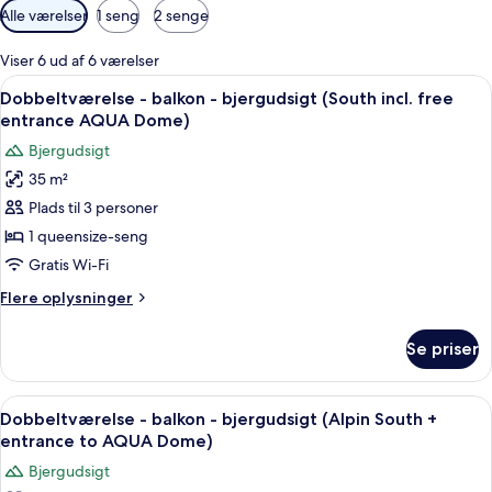
Tilgængelige
Alle værelser
1 seng
2 senge
filtre
for
Viser 6 ud af 6 værelser
værelser
Indlæs
Et hotelværelse med en stor seng, et si
4
Dobbeltværelse - balkon - bjergudsigt (South incl. free
alle
entrance AQUA Dome)
billeder
Bjergudsigt
af
35 m²
Dobbeltværelse
Plads til 3 personer
-
balkon
1 queensize-seng
-
Gratis Wi-Fi
bjergudsigt
Flere
Flere oplysninger
(South
oplysninger
incl.
om
Se priser
Dobbeltværelse
free
-
entrance
balkon
Indlæs
Et moderne soveværelse med sengegavl 
AQUA
4
-
Dobbeltværelse - balkon - bjergudsigt (Alpin South +
alle
bjergudsigt
Dome)
entrance to AQUA Dome)
(South
billeder
Bjergudsigt
incl.
af