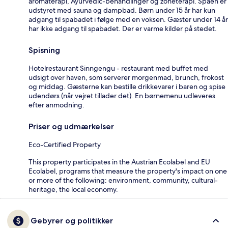
aromaterapi, Ayurvedic-behandlinger og zoneterapi. Spaen er
udstyret med sauna og dampbad. Børn under 15 år har kun
adgang til spabadet i følge med en voksen. Gæster under 14 år
har ikke adgang til spabadet. Der er varme kilder på stedet.
Spisning
Hotelrestaurant Sinngengu - restaurant med buffet med
udsigt over haven, som serverer morgenmad, brunch, frokost
og middag. Gæsterne kan bestille drikkevarer i baren og spise
udendørs (når vejret tillader det). En børnemenu udleveres
efter anmodning.
Priser og udmærkelser
Eco-Certified Property
This property participates in the Austrian Ecolabel and EU
Ecolabel, programs that measure the property's impact on one
or more of the following: environment, community, cultural-
heritage, the local economy.
Gebyrer og politikker