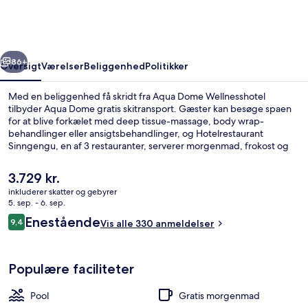
rige
Næste
86+
Oversigt
Værelser
Beliggenhed
Politikker
Med en beliggenhed få skridt fra Aqua Dome Wellnesshotel
tilbyder Aqua Dome gratis skitransport. Gæster kan besøge spaen
for at blive forkælet med deep tissue-massage, body wrap-
behandlinger eller ansigtsbehandlinger, og Hotelrestaurant
Sinngengu, en af 3 restauranter, serverer morgenmad, frokost og
aftensmad. Andre højdepunkter på dette hotel med
luksusfaciliteter omfatter 5 udendørs pools, et gratis vandland og
Den
3.729 kr.
en gratis børneklub. Der tilbydes også skipas, skiopbevaring og
nuværende
inkluderer skatter og gebyrer
udlejning af skiudstyr.
pris
5. sep. - 6. sep.
3 indendørs pools, 5 udendørs pools, l
er
Anmeldelser
Enestående
9,4
Vis alle 330 anmeldelser
3.729 kr.
9,4 ud af 10.
Populære faciliteter
Pool
Gratis morgenmad