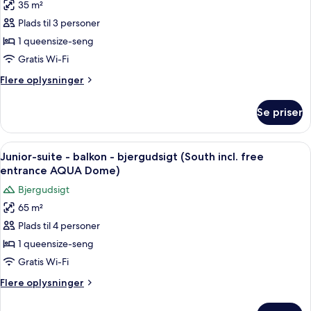
free
35 m²
Dobbeltværelse
entrance
Plads til 3 personer
-
AQUA
Dome)
balkon
1 queensize-seng
-
Gratis Wi-Fi
bjergudsigt
Flere
Flere oplysninger
(Alpin
oplysninger
South
om
Se priser
Dobbeltværelse
+
-
entrance
balkon
Indlæs
Et moderne soveværelse med en stor se
to
5
-
Junior-suite - balkon - bjergudsigt (South incl. free
alle
bjergudsigt
AQUA
entrance AQUA Dome)
(Alpin
billeder
Dome)
Bjergudsigt
South
af
+
65 m²
Junior-
entrance
Plads til 4 personer
suite
to
AQUA
-
1 queensize-seng
Dome)
balkon
Gratis Wi-Fi
-
Flere
Flere oplysninger
bjergudsigt
oplysninger
(South
om