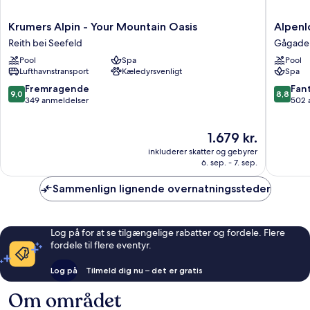
Krumers
Alpenlo
Krumers Alpin - Your Mountain Oasis
Alpenl
Alpin
-
Reith bei Seefeld
Gågaden
-
Adult
Pool
Spa
Pool
Your
SPA
Lufthavnstransport
Kæledyrsvenligt
Spa
Mountain
Hotel
Oasis
Gågade
9.0
8.8
Fremragende
Fant
9,0
8,8
Reith
i
ud
ud
349 anmeldelser
502 
bei
Seefeld
af
af
Seefeld
10,
10,
Prisen
1.679 kr.
Fremragende,
Fantasti
er
349
502
inkluderer skatter og gebyrer
1.679 kr.
anmeldelser
anmelde
6. sep. - 7. sep.
Sammenlign lignende overnatningssteder
Log på for at se tilgængelige rabatter og fordele. Flere
fordele til flere eventyr.
Log på
Tilmeld dig nu – det er gratis
Om området