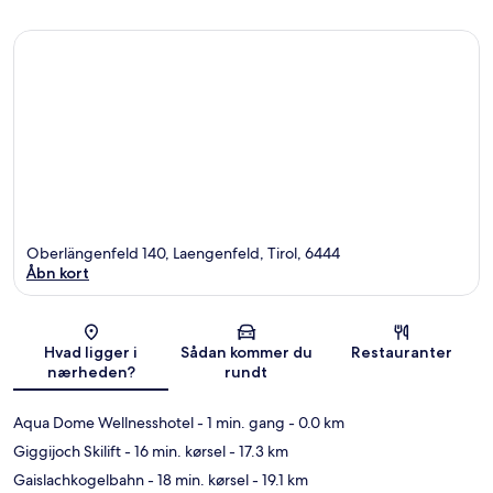
Oberlängenfeld 140, Laengenfeld, Tirol, 6444
Åbn kort
Kort
Hvad ligger i
Sådan kommer du
Restauranter
nærheden?
rundt
Aqua Dome Wellnesshotel
- 1 min. gang
- 0.0 km
Giggijoch Skilift
- 16 min. kørsel
- 17.3 km
Gaislachkogelbahn
- 18 min. kørsel
- 19.1 km