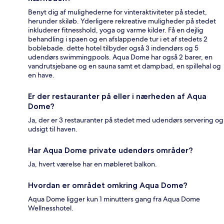
Benyt dig af mulighederne for vinteraktiviteter på stedet,
herunder skiløb. Yderligere rekreative muligheder på stedet
inkluderer fitnesshold, yoga og varme kilder. Få en dejlig
behandling i spaen og en afslappende tur i et af stedets 2
boblebade. dette hotel tilbyder også 3 indendørs og 5
udendørs swimmingpools. Aqua Dome har også 2 barer, en
vandrutsjebane og en sauna samt et dampbad, en spillehal og
en have.
Er der restauranter på eller i nærheden af Aqua
Dome?
Ja, der er 3 restauranter på stedet med udendørs servering og
udsigt til haven.
Har Aqua Dome private udendørs områder?
Ja, hvert værelse har en møbleret balkon.
Hvordan er området omkring Aqua Dome?
Aqua Dome ligger kun 1 minutters gang fra Aqua Dome
Wellnesshotel.