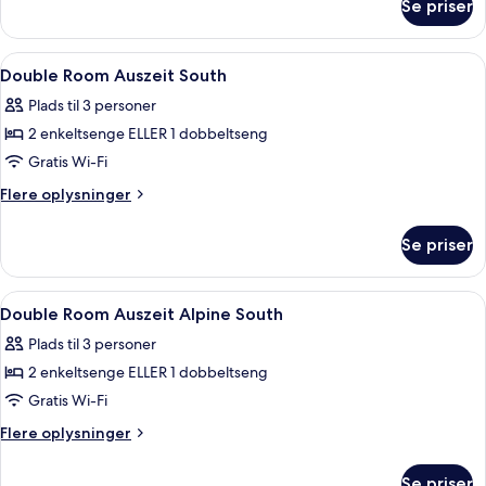
Se priser
Junior-
incl.
suite
free
-
Indlæs
Et hotelværelse med træloft, en stor s
entrance
4
balkon
Double Room Auszeit South
alle
-
AQUA
Plads til 3 personer
bjergudsigt
billeder
Dome)
(South
2 enkeltsenge ELLER 1 dobbeltseng
af
incl.
Double
Gratis Wi-Fi
free
Room
entrance
Flere
Flere oplysninger
AQUA
Auszeit
oplysninger
Dome)
om
South
Se priser
Double
Room
Auszeit
Indlæs
Et hotelværelse med seng, to stole, et
4
South
Double Room Auszeit Alpine South
alle
Plads til 3 personer
billeder
2 enkeltsenge ELLER 1 dobbeltseng
af
Double
Gratis Wi-Fi
Room
Flere
Flere oplysninger
Auszeit
oplysninger
om
Alpine
Se priser