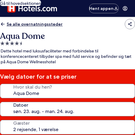
Gå til hovedsektionen
Hent appen
Se alle overnatningssteder
Aqua Dome
4.5-
stjernet
Dette hotel med luksusfaciliteter med forbindelse til
overnatningssted
konferencecenteret tilbyder spa med fuld service og befinder sig tæt
på Aqua Dome Wellnesshotel
Vælg datoer for at se priser
Hvor skal du hen?
Datoer
Gæster