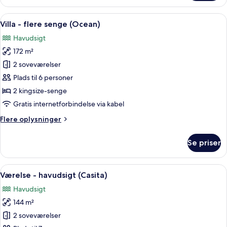
-
havudsigt
Indlæs
En rummelig stue med pejs, stort flad
6
Villa - flere senge (Ocean)
alle
Havudsigt
billeder
172 m²
af
Villa
2 soveværelser
-
Plads til 6 personer
flere
2 kingsize-senge
senge
Gratis internetforbindelse via kabel
(Ocean)
Flere
Flere oplysninger
oplysninger
om
Se priser
Villa
-
flere
Indlæs
En stue med sofa, sofabord, pejs, fjerns
8
senge
Værelse - havudsigt (Casita)
alle
(Ocean)
Havudsigt
billeder
144 m²
af
Værelse
2 soveværelser