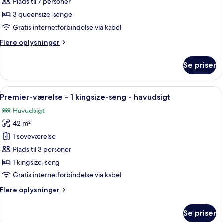
-
Plads til 7 personer
havudsigt
3 queensize-senge
(Casita)
Gratis internetforbindelse via kabel
Flere
Flere oplysninger
oplysninger
om
Se priser
Værelse
-
havudsigt
Indlæs
Et hotelværelse med en stor seng, et s
5
(Casita)
Premier-værelse - 1 kingsize-seng - havudsigt
alle
Havudsigt
billeder
42 m²
af
Premier-
1 soveværelse
værelse
Plads til 3 personer
-
1 kingsize-seng
1
Gratis internetforbindelse via kabel
kingsize-
Flere
Flere oplysninger
seng
oplysninger
-
om
Se priser
havudsigt
Premier-