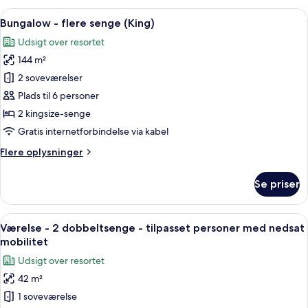
Indlæs
En stue med sofa, sofabord og lamper. 
6
Bungalow - flere senge (King)
alle
Udsigt over resortet
billeder
144 m²
af
Bungalow
2 soveværelser
-
Plads til 6 personer
flere
2 kingsize-senge
senge
Gratis internetforbindelse via kabel
(King)
Flere
Flere oplysninger
oplysninger
om
Se priser
Bungalow
-
flere
Indlæs
Et hotelværelse med to senge, et skriv
5
senge
Værelse - 2 dobbeltsenge - tilpasset personer med nedsat
alle
(King)
mobilitet
billeder
Udsigt over resortet
af
42 m²
Værelse
1 soveværelse
-