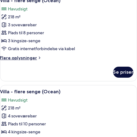
Villa - flere senge (Ocean)
alle
seng
Havudsigt
-
billeder
havudsigt
218 m²
af
Villa
3 soveværelser
-
Plads til 8 personer
flere
3 kingsize-senge
senge
Gratis internetforbindelse via kabel
(Ocean)
Flere
Flere oplysninger
oplysninger
om
Se priser
Villa
-
flere
Indlæs
En rummelig stue med pejs, et spiseo
6
senge
Villa - flere senge (Ocean)
alle
(Ocean)
Havudsigt
billeder
218 m²
af
Villa
4 soveværelser
-
Plads til 10 personer
flere
4 kingsize-senge