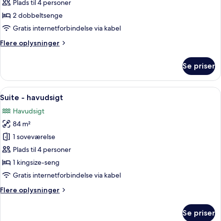
-
Plads til 4 personer
2
2 dobbeltsenge
dobbeltsenge
Gratis internetforbindelse via kabel
-
Flere
Flere oplysninger
havudsigt
oplysninger
om
Se priser
Værelse
-
2
Indlæs
Et hotelværelse med en stor seng, et 
6
dobbeltsenge
Suite - havudsigt
alle
-
Havudsigt
havudsigt
billeder
84 m²
af
Suite
1 soveværelse
-
Plads til 4 personer
havudsigt
1 kingsize-seng
Gratis internetforbindelse via kabel
Flere
Flere oplysninger
oplysninger
om
Se priser
Suite