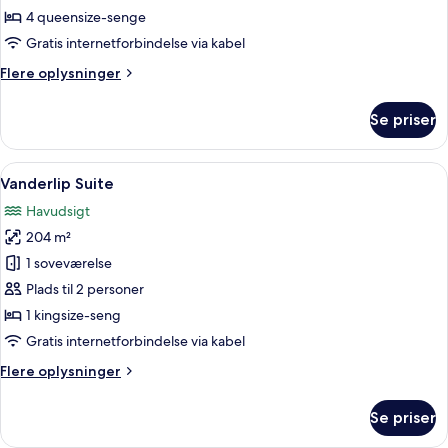
flere
4 queensize-senge
senge
Gratis internetforbindelse via kabel
(Ocean)
Flere
Flere oplysninger
oplysninger
om
Se priser
Villa
-
flere
Indlæs
Et hotelværelse med en stor seng, en 
6
senge
Vanderlip Suite
alle
(Ocean)
Havudsigt
billeder
204 m²
af
Vanderlip
1 soveværelse
Suite
Plads til 2 personer
1 kingsize-seng
Gratis internetforbindelse via kabel
Flere
Flere oplysninger
oplysninger
om
Se priser
Vanderlip
Suite