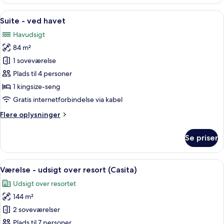
-
havudsigt
Indlæs
Et hotelværelse med en stor seng, et 
6
Suite - ved havet
alle
Havudsigt
billeder
84 m²
af
Suite
1 soveværelse
-
Plads til 4 personer
ved
1 kingsize-seng
havet
Gratis internetforbindelse via kabel
Flere
Flere oplysninger
oplysninger
om
Se priser
Suite
-
ved
Indlæs
En stue med pejs, sofa, sofabord og uds
6
havet
Værelse - udsigt over resort (Casita)
alle
Udsigt over resortet
billeder
144 m²
af
Værelse
2 soveværelser
-
Plads til 7 personer