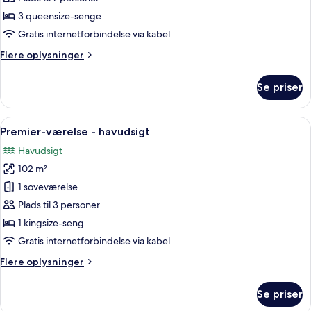
udsigt
3 queensize-senge
over
Gratis internetforbindelse via kabel
resort
Flere
Flere oplysninger
(Casita)
oplysninger
om
Se priser
Værelse
-
udsigt
Indlæs
En rummelig stue med pejs, stort flad
6
over
Premier-værelse - havudsigt
alle
resort
Havudsigt
(Casita)
billeder
102 m²
af
Premier-
1 soveværelse
værelse
Plads til 3 personer
-
1 kingsize-seng
havudsigt
Gratis internetforbindelse via kabel
Flere
Flere oplysninger
oplysninger
om
Se priser
Premier-
værelse