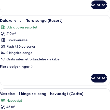
-
om
Se priser
Værelse
havudsigt
-
2
Indlæs
En rummelig stue med spiseplads, stor
7
queensize-
Deluxe-villa - flere senge (Resort)
alle
senge
Udsigt over resortet
-
billeder
havudsigt
219 m²
af
Deluxe-
1 soveværelse
villa
Plads til 6 personer
-
2 kingsize-senge
flere
Gratis internetforbindelse via kabel
senge
Flere
Flere oplysninger
(Resort)
oplysninger
om
Se priser
Deluxe-
villa
-
Indlæs
Et hotelværelse med en stor seng, to
5
flere
Værelse - 1 kingsize-seng - havudsigt (Casita)
alle
senge
Havudsigt
(Resort)
billeder
46 m²
af