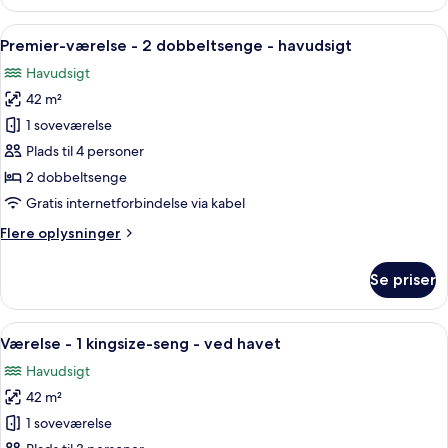
værelse
-
Indlæs
Et hotelværelse med to senge, et skriveb
5
1
Premier-værelse - 2 dobbeltsenge - havudsigt
alle
kingsize-
Havudsigt
seng
billeder
-
42 m²
af
havudsigt
Premier-
1 soveværelse
værelse
Plads til 4 personer
-
2 dobbeltsenge
2
Gratis internetforbindelse via kabel
dobbeltsenge
Flere
Flere oplysninger
-
oplysninger
havudsigt
om
Se priser
Premier-
værelse
-
Indlæs
Et hotelværelse med en stor seng, et s
5
2
Værelse - 1 kingsize-seng - ved havet
alle
dobbeltsenge
Havudsigt
-
billeder
havudsigt
42 m²
af
Værelse
1 soveværelse
-