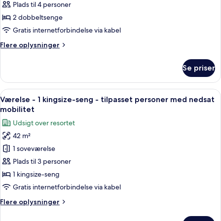
2
Plads til 4 personer
dobbeltsenge
2 dobbeltsenge
-
Gratis internetforbindelse via kabel
tilpasset
Flere
Flere oplysninger
personer
oplysninger
med
om
Se priser
Værelse
nedsat
-
mobilitet
2
Indlæs
Et hotelværelse med en stor seng, et 
5
dobbeltsenge
Værelse - 1 kingsize-seng - tilpasset personer med nedsat
alle
-
mobilitet
tilpasset
billeder
Udsigt over resortet
personer
af
med
42 m²
Værelse
nedsat
1 soveværelse
-
mobilitet
1
Plads til 3 personer
kingsize-
1 kingsize-seng
seng
Gratis internetforbindelse via kabel
-
Flere
Flere oplysninger
tilpasset
oplysninger
personer
om