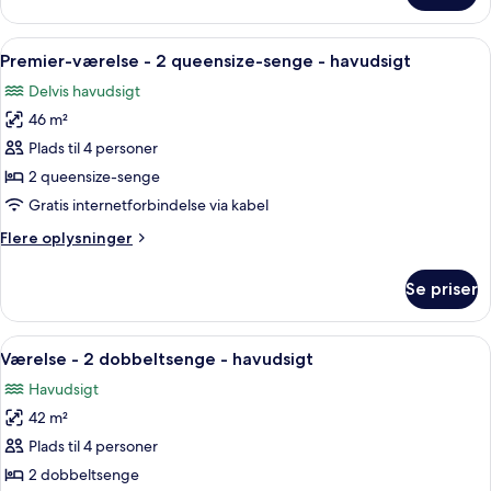
-
værelse
havudsigt
-
Indlæs
Et hotelværelse med to senge, et skriv
5
1
Premier-værelse - 2 queensize-senge - havudsigt
alle
kingsize-
Delvis havudsigt
seng
billeder
-
46 m²
af
havudsigt
Premier-
Plads til 4 personer
værelse
2 queensize-senge
-
Gratis internetforbindelse via kabel
2
Flere
Flere oplysninger
queensize-
oplysninger
senge
om
Se priser
Premier-
-
værelse
havudsigt
-
Indlæs
Et hotelværelse med to senge, et skriv
5
2
Værelse - 2 dobbeltsenge - havudsigt
alle
queensize-
Havudsigt
senge
billeder
-
42 m²
af
havudsigt
Værelse
Plads til 4 personer
-
2 dobbeltsenge