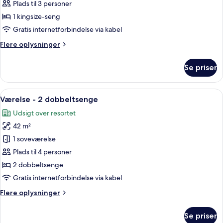
-
Plads til 3 personer
1
1 kingsize-seng
kingsize-
Gratis internetforbindelse via kabel
seng
Flere
Flere oplysninger
oplysninger
om
Se priser
Værelse
-
1
Indlæs
Et hotelværelse med to senge, et skriv
5
kingsize-
Værelse - 2 dobbeltsenge
alle
seng
Udsigt over resortet
billeder
42 m²
af
Værelse
1 soveværelse
-
Plads til 4 personer
2
2 dobbeltsenge
dobbeltsenge
Gratis internetforbindelse via kabel
Flere
Flere oplysninger
oplysninger
om
Se priser
Værelse