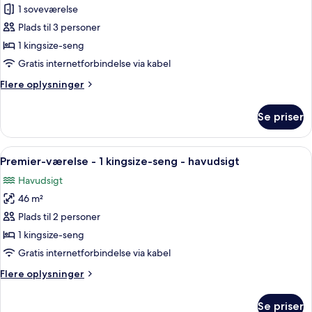
Værelse
1 soveværelse
-
Plads til 3 personer
1
1 kingsize-seng
kingsize-
Gratis internetforbindelse via kabel
seng
Flere
Flere oplysninger
-
oplysninger
havudsigt
om
Se priser
(Casita)
Værelse
-
1
Indlæs
Et hotelværelse med en stor seng, to
5
kingsize-
Premier-værelse - 1 kingsize-seng - havudsigt
alle
seng
Havudsigt
-
billeder
havudsigt
46 m²
af
(Casita)
Premier-
Plads til 2 personer
værelse
1 kingsize-seng
-
Gratis internetforbindelse via kabel
1
Flere
Flere oplysninger
kingsize-
oplysninger
seng
om
Se priser
Premier-