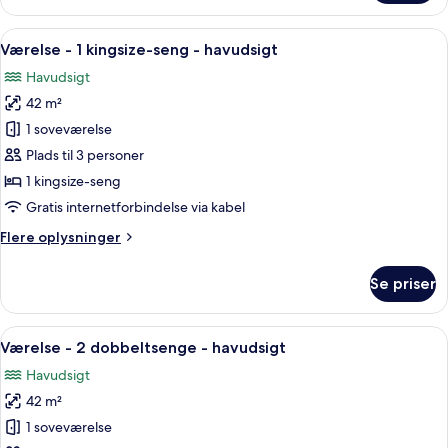
-
2
Indlæs
Et hotelværelse med en stor seng, et f
5
dobbeltsenge
Værelse - 1 kingsize-seng - havudsigt
alle
Havudsigt
billeder
42 m²
af
Værelse
1 soveværelse
-
Plads til 3 personer
1
1 kingsize-seng
kingsize-
Gratis internetforbindelse via kabel
seng
Flere
Flere oplysninger
-
oplysninger
havudsigt
om
Se priser
Værelse
-
1
Indlæs
Et hotelværelse med to senge, et skriv
5
kingsize-
Værelse - 2 dobbeltsenge - havudsigt
alle
seng
Havudsigt
-
billeder
havudsigt
42 m²
af
Værelse
1 soveværelse