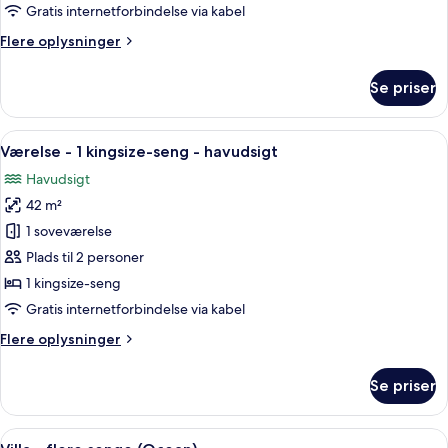
2
Gratis internetforbindelse via kabel
dobbeltsenge
Flere
Flere oplysninger
-
oplysninger
havudsigt
om
Se priser
Værelse
-
2
Indlæs
En himmelseng med et rødt plaide, to 
5
dobbeltsenge
Værelse - 1 kingsize-seng - havudsigt
alle
-
Havudsigt
havudsigt
billeder
42 m²
af
Værelse
1 soveværelse
-
Plads til 2 personer
1
1 kingsize-seng
kingsize-
Gratis internetforbindelse via kabel
seng
Flere
Flere oplysninger
-
oplysninger
havudsigt
om
Se priser
Værelse
-
1
Indlæs
Villa - flere senge (Ocean) | Opholdso
6
kingsize-