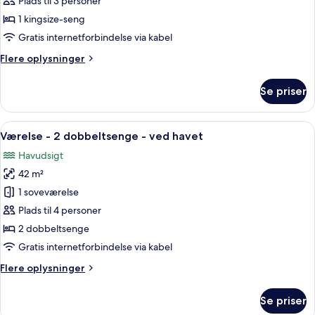
Plads til 3 personer
1
1 kingsize-seng
kingsize-
Gratis internetforbindelse via kabel
seng
Flere
Flere oplysninger
-
oplysninger
ved
om
Se priser
havet
Værelse
-
1
Indlæs
Et hotelværelse med to senge, et sidd
5
kingsize-
Værelse - 2 dobbeltsenge - ved havet
alle
seng
Havudsigt
-
billeder
ved
42 m²
af
havet
Værelse
1 soveværelse
-
Plads til 4 personer
2
2 dobbeltsenge
dobbeltsenge
Gratis internetforbindelse via kabel
-
Flere
Flere oplysninger
ved
oplysninger
havet
om
Se priser
Værelse