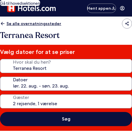
Gå til hovedsektionen
Hent appen
Se alle overnatningssteder
Terranea Resort
Vælg datoer for at se priser
Hvor skal du hen?
Datoer
Gæster
Søg