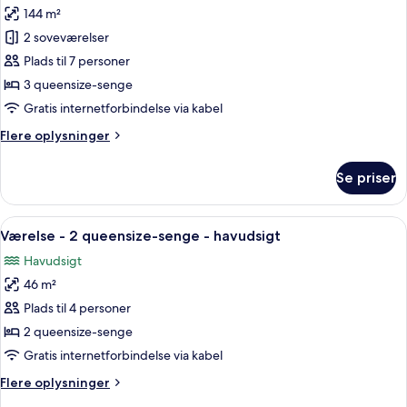
med
144 m²
Bungalow
nedsat
2 soveværelser
-
mobilitet
2
Plads til 7 personer
soveværelser
3 queensize-senge
-
Gratis internetforbindelse via kabel
tilpasset
Flere
Flere oplysninger
personer
oplysninger
med
om
Se priser
Bungalow
nedsat
-
mobilitet
2
Indlæs
Et hotelværelse med to senge, et skriv
5
soveværelser
Værelse - 2 queensize-senge - havudsigt
alle
-
Havudsigt
tilpasset
billeder
personer
46 m²
af
med
Værelse
Plads til 4 personer
nedsat
-
mobilitet
2 queensize-senge
2
Gratis internetforbindelse via kabel
queensize-
Flere
Flere oplysninger
senge
oplysninger