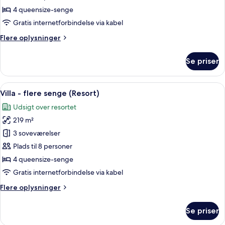
-
4 queensize-senge
havudsigt
Gratis internetforbindelse via kabel
(Casita)
Flere
Flere oplysninger
oplysninger
om
Se priser
Premier-
værelse
-
Indlæs
En rummelig stue med en grå sofa, et 
7
havudsigt
Villa - flere senge (Resort)
alle
(Casita)
Udsigt over resortet
billeder
219 m²
af
Villa
3 soveværelser
-
Plads til 8 personer
flere
4 queensize-senge
senge
Gratis internetforbindelse via kabel
(Resort)
Flere
Flere oplysninger
oplysninger
om
Se priser
Villa
-