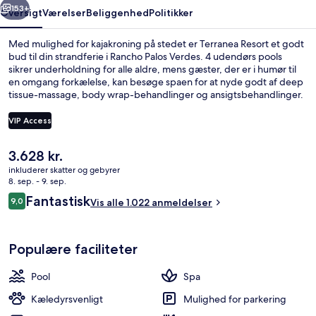
153+
Oversigt
Værelser
Beliggenhed
Politikker
Med mulighed for kajakroning på stedet er Terranea Resort et godt
bud til din strandferie i Rancho Palos Verdes. 4 udendørs pools
sikrer underholdning for alle aldre, mens gæster, der er i humør til
en omgang forkælelse, kan besøge spaen for at nyde godt af deep
tissue-massage, body wrap-behandlinger og ansigtsbehandlinger.
Mar'sel, en af 5 restauranter, har havudsigt og serverer aftensmad.
Andre højdepunkter på dette hotel med luksusfaciliteter tæller 4
VIP Access
barer ved poolen, en golfbane og et fitnesscenter. Stedets
hjælpsomme personale og generelle forhold får rigtig gode
Den
3.628 kr.
bedømmelser fra rejsende.
Overnatningsstedets område
nuværende
inkluderer skatter og gebyrer
pris
8. sep. - 9. sep.
er
Anmeldelser
Fantastisk
9,0
Vis alle 1.022 anmeldelser
3.628 kr.
9,0 ud af 10.
Populære faciliteter
Pool
Spa
Kæledyrsvenligt
Mulighed for parkering