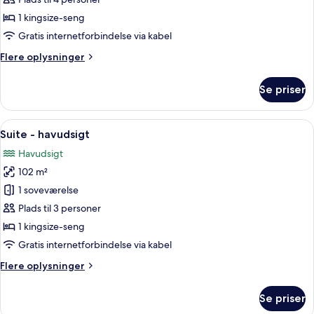
-
1 kingsize-seng
havudsigt
Gratis internetforbindelse via kabel
Flere
Flere oplysninger
oplysninger
om
Se priser
Premier-
suite
-
Indlæs
En rummelig stue med pejs, sofa, sofa
6
havudsigt
Suite - havudsigt
alle
Havudsigt
billeder
102 m²
af
Suite
1 soveværelse
-
Plads til 3 personer
havudsigt
1 kingsize-seng
Gratis internetforbindelse via kabel
Flere
Flere oplysninger
oplysninger
om
Se priser
Suite