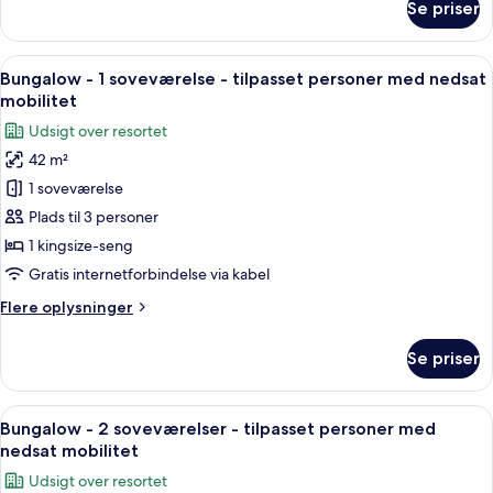
Se priser
Værelse
med
-
nedsat
1
Indlæs
En moderne stue med et stort abstrakt
mobilitet
6
kingsize-
Bungalow - 1 soveværelse - tilpasset personer med nedsat
alle
seng
mobilitet
-
billeder
Udsigt over resortet
tilpasset
af
personer
42 m²
Bungalow
med
1 soveværelse
-
nedsat
mobilitet
1
Plads til 3 personer
soveværelse
1 kingsize-seng
-
Gratis internetforbindelse via kabel
tilpasset
Flere
Flere oplysninger
personer
oplysninger
med
om
Se priser
Bungalow
nedsat
-
mobilitet
1
Indlæs
En moderne stue med et stort abstrakt
6
soveværelse
Bungalow - 2 soveværelser - tilpasset personer med
alle
-
nedsat mobilitet
tilpasset
billeder
Udsigt over resortet
personer
af