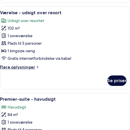
-
2
Indlæs
En rummelig stue med pejs, stort vin
6
dobbeltsenge
Værelse - udsigt over resort
alle
-
Udsigt over resortet
ved
billeder
havet
102 m²
af
Værelse
1 soveværelse
-
Plads til 3 personer
udsigt
1 kingsize-seng
over
Gratis internetforbindelse via kabel
resort
Flere
Flere oplysninger
oplysninger
om
Se priser
Værelse
-
udsigt
Indlæs
Et hotelværelse med en stor seng, et 
5
over
Premier-suite - havudsigt
alle
resort
Havudsigt
billeder
84 m²
af
Premier-
1 soveværelse
suite
Plads til 4 personer