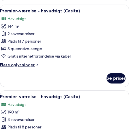
havudsigt
Indlæs
En stue med sofa, sofabord, pejs, fjerns
7
(Casita)
Premier-værelse - havudsigt (Casita)
alle
Havudsigt
billeder
144 m²
af
Premier-
2 soveværelser
værelse
Plads til 7 personer
-
3 queensize-senge
havudsigt
Gratis internetforbindelse via kabel
(Casita)
Flere
Flere oplysninger
oplysninger
om
Se priser
Premier-
værelse
-
Indlæs
En rummelig stue med pejs, stort flad
6
havudsigt
Premier-værelse - havudsigt (Casita)
alle
(Casita)
Havudsigt
billeder
190 m²
af
Premier-
3 soveværelser
værelse
Plads til 8 personer