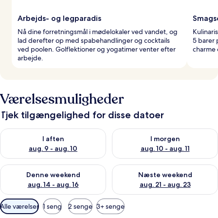
Arbejds- og legparadis
Smagso
Nå dine forretningsmål i mødelokaler ved vandet, og
Kulinari
lad derefter op med spabehandlinger og cocktails
5 barer 
ved poolen. Golflektioner og yogatimer venter efter
charme 
arbejde.
Værelsesmuligheder
Tjek tilgængelighed for disse datoer
Tjek tilgængelighed for i aften aug. 9 - aug. 10
Tjek tilgængelighed for i morg
I aften
I morgen
aug. 9 - aug. 10
aug. 10 - aug. 11
Tjek tilgængelighed for denne weekend aug. 14 - aug. 16
Tjek tilgængelighed for næste
Denne weekend
Næste weekend
aug. 14 - aug. 16
aug. 21 - aug. 23
Tilgængelige
Alle værelser
1 seng
2 senge
3+ senge
filtre