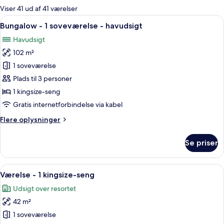
for
Viser 41 ud af 41 værelser
værelser
Indlæs
En stue med pejs, loftventilator, spis
6
Bungalow - 1 soveværelse - havudsigt
alle
Havudsigt
billeder
102 m²
af
Bungalow
1 soveværelse
-
Plads til 3 personer
1
1 kingsize-seng
soveværelse
Gratis internetforbindelse via kabel
-
Flere
Flere oplysninger
havudsigt
oplysninger
om
Se priser
Bungalow
-
1
Indlæs
Et hotelværelse med en stor seng, et s
5
soveværelse
Værelse - 1 kingsize-seng
alle
-
Udsigt over resortet
havudsigt
billeder
42 m²
af
Værelse
1 soveværelse