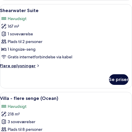
flere
Indlæs
Et hotelværelse med en stor seng, en s
6
senge
Shearwater Suite
alle
(Resort)
Havudsigt
billeder
167 m²
af
Shearwater
1 soveværelse
Suite
Plads til 2 personer
1 kingsize-seng
Gratis internetforbindelse via kabel
Flere
Flere oplysninger
oplysninger
om
Se priser
Shearwater
Suite
Indlæs
En rummelig opholdsstue med en grå s
7
Villa - flere senge (Ocean)
alle
Havudsigt
billeder
218 m²
af
Villa
3 soveværelser
-
Plads til 8 personer