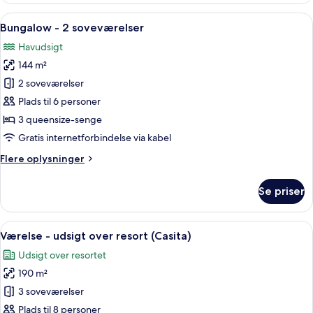
-
Indlæs
En stue med pejs, loftventilator, stort
6
havudsigt
Bungalow - 2 soveværelser
alle
Havudsigt
billeder
144 m²
af
Bungalow
2 soveværelser
-
Plads til 6 personer
2
3 queensize-senge
soveværelser
Gratis internetforbindelse via kabel
Flere
Flere oplysninger
oplysninger
om
Se priser
Bungalow
-
2
Indlæs
En rummelig stue med pejs, sofa, sofa
6
soveværelser
Værelse - udsigt over resort (Casita)
alle
Udsigt over resortet
billeder
190 m²
af
Værelse
3 soveværelser
-
Plads til 8 personer