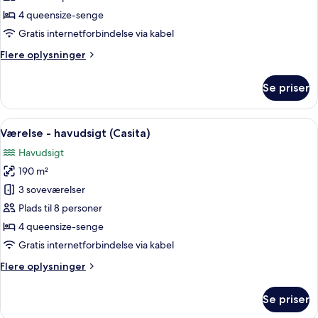
udsigt
4 queensize-senge
over
Gratis internetforbindelse via kabel
resort
Flere
Flere oplysninger
(Casita)
oplysninger
om
Se priser
Værelse
-
udsigt
Indlæs
En rummelig stue med pejs, stort flad
6
over
Værelse - havudsigt (Casita)
alle
resort
Havudsigt
(Casita)
billeder
190 m²
af
Værelse
3 soveværelser
-
Plads til 8 personer
havudsigt
4 queensize-senge
(Casita)
Gratis internetforbindelse via kabel
Flere
Flere oplysninger
oplysninger
om
Se priser
Værelse
-