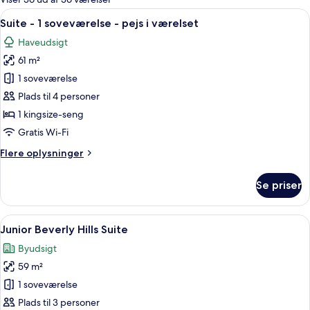
værelser
Indlæs
En stue med sofa, lænestole, et sofab
6
Suite - 1 soveværelse - pejs i værelset
alle
Haveudsigt
billeder
61 m²
af
Suite
1 soveværelse
-
Plads til 4 personer
1
1 kingsize-seng
soveværelse
Gratis Wi-Fi
-
Flere
Flere oplysninger
pejs
oplysninger
i
om
Se priser
værelset
Suite
-
1
Indlæs
Et hotelværelse med en stor seng, en sto
7
soveværelse
Junior Beverly Hills Suite
alle
-
Byudsigt
pejs
billeder
i
59 m²
af
værelset
Junior
1 soveværelse
Beverly
Plads til 3 personer