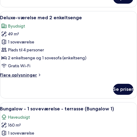
Suite
-
with
1
Indlæs
Et hotelværelse med to senge, et skrive
Patio)
7
soveværelse
Deluxe-værelse med 2 enkeltsenge
alle
-
Byudsigt
terrasse
billeder
(Beverly
49 m²
af
Hills
Deluxe-
1 soveværelse
Suite
værelse
with
Plads til 4 personer
Patio)
med
2 enkeltsenge og 1 sovesofa (enkeltseng)
2
Gratis Wi-Fi
enkeltsenge
Flere
Flere oplysninger
oplysninger
om
Se priser
Deluxe-
værelse
med
Indlæs
En rummelig stue med en beige sofa, 
10
2
Bungalow - 1 soveværelse - terrasse (Bungalow 1)
alle
enkeltsenge
Haveudsigt
billeder
160 m²
af
Bungalow
1 soveværelse