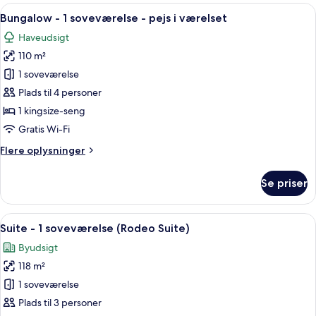
1
Indlæs
En rummelig stue med pejs, behagelige
9
kingsize-
Bungalow - 1 soveværelse - pejs i værelset
alle
seng
Haveudsigt
med
billeder
sovesofa
110 m²
af
Bungalow
1 soveværelse
-
Plads til 4 personer
1
1 kingsize-seng
soveværelse
Gratis Wi-Fi
-
Flere
Flere oplysninger
pejs
oplysninger
i
om
Se priser
værelset
Bungalow
-
1
Indlæs
En rummelig stue med en moderne pejs, 
6
soveværelse
Suite - 1 soveværelse (Rodeo Suite)
alle
-
Byudsigt
pejs
billeder
i
118 m²
af
værelset
Suite
1 soveværelse
-
Plads til 3 personer