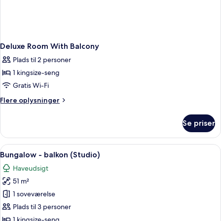
Deluxe Room With Balcony
Plads til 2 personer
1 kingsize-seng
Gratis Wi-Fi
Flere
Flere oplysninger
oplysninger
om
Se priser
Deluxe
Room
With
Indlæs
Et hotelværelse med en stor seng, to st
7
Balcony
Bungalow - balkon (Studio)
alle
Haveudsigt
billeder
51 m²
af
Bungalow
1 soveværelse
-
Plads til 3 personer
balkon
1 kingsize-seng