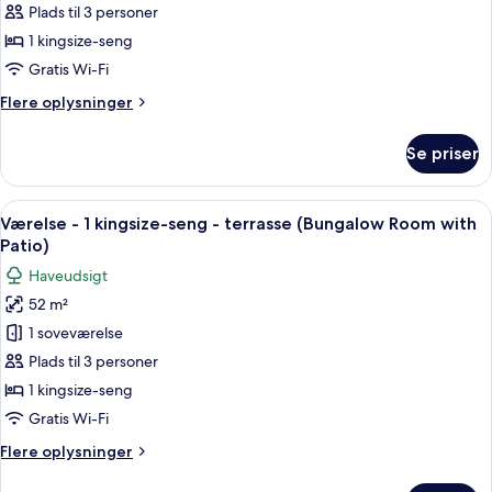
-
Plads til 3 personer
1
1 kingsize-seng
soveværelse
Gratis Wi-Fi
-
Flere
Flere oplysninger
pejs
oplysninger
i
om
Se priser
værelset
Bungalow
-
(Bungalow
1
Indlæs
Et hotelværelse med himmelseng, opho
3)
6
soveværelse
Værelse - 1 kingsize-seng - terrasse (Bungalow Room with
alle
-
Patio)
pejs
billeder
Haveudsigt
i
af
værelset
52 m²
Værelse
(Bungalow
1 soveværelse
-
3)
1
Plads til 3 personer
kingsize-
1 kingsize-seng
seng
Gratis Wi-Fi
-
Flere
Flere oplysninger
terrasse
oplysninger
(Bungalow
om