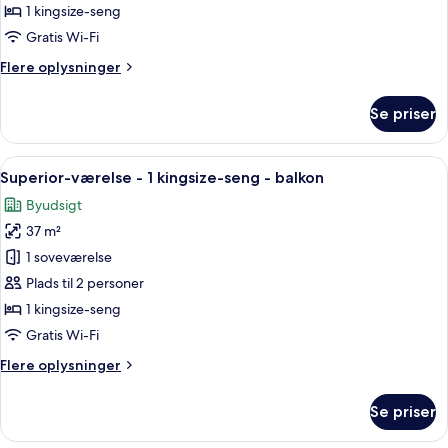
1 kingsize-seng
Gratis Wi-Fi
Flere
Flere oplysninger
oplysninger
om
Se priser
Superior-
værelse
Indlæs
Et hotelværelse med en stor seng, to s
6
Superior-værelse - 1 kingsize-seng - balkon
alle
Byudsigt
billeder
37 m²
af
Superior-
1 soveværelse
værelse
Plads til 2 personer
-
1 kingsize-seng
1
Gratis Wi-Fi
kingsize-
Flere
Flere oplysninger
seng
oplysninger
-
om
Se priser
balkon
Superior-
værelse