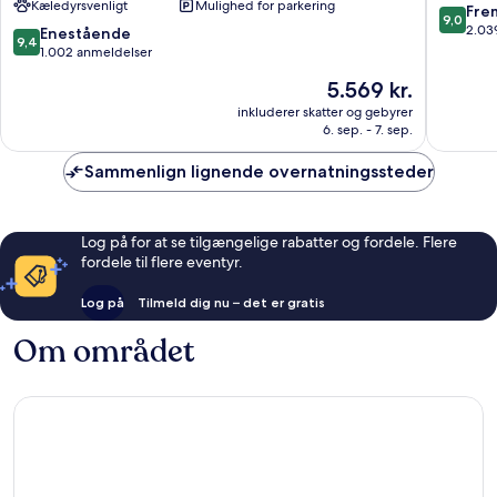
Kæledyrsvenligt
Mulighed for parkering
Four
West
9.0
Fre
9,0
Seasons
Hollywo
ud
2.03
9.4
Enestående
9,4
Hotel
af
ud
1.002 anmeldelser
South
10,
af
Prisen
5.569 kr.
of
Fremrag
10,
er
Wilshire
2.039
Enestående,
inkluderer skatter og gebyrer
5.569 kr.
anmelde
6. sep. - 7. sep.
1.002
anmeldelser
Sammenlign lignende overnatningssteder
Log på for at se tilgængelige rabatter og fordele. Flere
fordele til flere eventyr.
Log på
Tilmeld dig nu – det er gratis
Om området