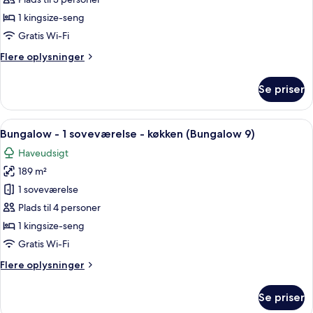
-
1
1 kingsize-seng
1950s
soveværelse
Gratis Wi-Fi
Inspired)
-
Flere
Flere oplysninger
terrasse
oplysninger
(Grand
om
Se priser
Deluxe)
Suite
-
1
Indlæs
En seng med himmelseng, et natbord, 
14
soveværelse
Bungalow - 1 soveværelse - køkken (Bungalow 9)
alle
-
Haveudsigt
terrasse
billeder
(Grand
189 m²
af
Deluxe)
Bungalow
1 soveværelse
-
Plads til 4 personer
1
1 kingsize-seng
soveværelse
Gratis Wi-Fi
-
Flere
Flere oplysninger
køkken
oplysninger
(Bungalow
om
Se priser
9)
Bungalow