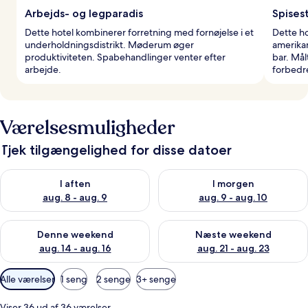
Arbejds- og legparadis
Spises
Dette hotel kombinerer forretning med fornøjelse i et
Dette ho
underholdningsdistrikt. Møderum øger
amerika
produktiviteten. Spabehandlinger venter efter
bar. Må
arbejde.
forbedr
Værelsesmuligheder
Tjek tilgængelighed for disse datoer
Tjek tilgængelighed for i aften aug. 8 - aug. 9
Tjek tilgængelighed for i morg
I aften
I morgen
aug. 8 - aug. 9
aug. 9 - aug. 10
Tjek tilgængelighed for denne weekend aug. 14 - aug. 16
Tjek tilgængelighed for næste
Denne weekend
Næste weekend
aug. 14 - aug. 16
aug. 21 - aug. 23
Tilgængelige
Alle værelser
1 seng
2 senge
3+ senge
filtre
for
Viser 36 ud af 36 værelser