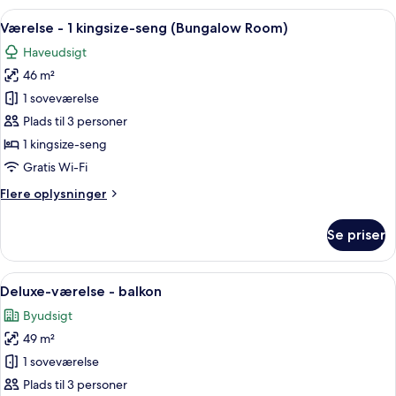
Indlæs
Et hotelværelse med himmelseng, opho
5
Værelse - 1 kingsize-seng (Bungalow Room)
alle
Haveudsigt
billeder
46 m²
af
Værelse
1 soveværelse
-
Plads til 3 personer
1
1 kingsize-seng
kingsize-
Gratis Wi-Fi
seng
Flere
Flere oplysninger
(Bungalow
oplysninger
Room)
om
Se priser
Værelse
-
1
Indlæs
Et hotelværelse med en seng, en sofa, 
5
kingsize-
Deluxe-værelse - balkon
alle
seng
Byudsigt
(Bungalow
billeder
Room)
49 m²
af
Deluxe-
1 soveværelse
værelse
Plads til 3 personer