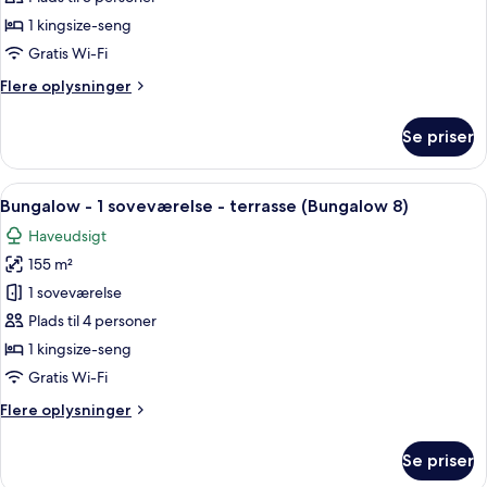
1
1 kingsize-seng
soveværelse
Gratis Wi-Fi
-
Flere
Flere oplysninger
terrasse
oplysninger
(Bungalow
om
Se priser
22)
Bungalow
-
1
Indlæs
En rummelig stue med sofaarrangement
12
soveværelse
Bungalow - 1 soveværelse - terrasse (Bungalow 8)
alle
-
Haveudsigt
terrasse
billeder
(Bungalow
155 m²
af
22)
Bungalow
1 soveværelse
-
Plads til 4 personer
1
1 kingsize-seng
soveværelse
Gratis Wi-Fi
-
Flere
Flere oplysninger
terrasse
oplysninger
(Bungalow
om
Se priser
8)
Bungalow
-