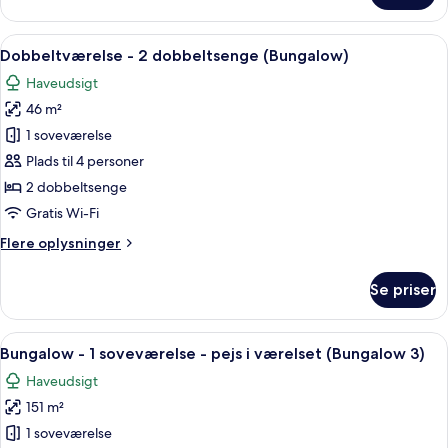
værelse
-
Indlæs
Et hotelværelse med to senge, et skriv
7
1
Dobbeltværelse - 2 dobbeltsenge (Bungalow)
alle
kingsize-
Haveudsigt
seng
billeder
-
46 m²
af
terrasse
Dobbeltværelse
1 soveværelse
-
Plads til 4 personer
2
2 dobbeltsenge
dobbeltsenge
Gratis Wi-Fi
(Bungalow)
Flere
Flere oplysninger
oplysninger
om
Se priser
Dobbeltværelse
-
2
Indlæs
En hyggeligt indrettet stue med sofaa
9
dobbeltsenge
Bungalow - 1 soveværelse - pejs i værelset (Bungalow 3)
alle
(Bungalow)
Haveudsigt
billeder
151 m²
af
Bungalow
1 soveværelse