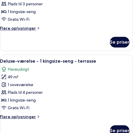
-
Plads til 3 personer
1
1 kingsize-seng
soveværelse
Gratis Wi-Fi
-
Flere
Flere oplysninger
terrasse
oplysninger
(Bungalow
om
Se priser
1)
Bungalow
-
1
Indlæs
Et hotelværelse med en stor seng, et 
6
soveværelse
Deluxe-værelse - 1 kingsize-seng - terrasse
alle
-
Haveudsigt
terrasse
billeder
(Bungalow
49 m²
af
1)
Deluxe-
1 soveværelse
værelse
Plads til 4 personer
-
1 kingsize-seng
1
Gratis Wi-Fi
kingsize-
Flere
Flere oplysninger
seng
oplysninger
-
om
Se priser
terrasse
Deluxe-