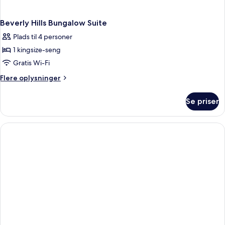
Beverly Hills Bungalow Suite
Plads til 4 personer
1 kingsize-seng
Gratis Wi-Fi
Flere
Flere oplysninger
oplysninger
om
Se priser
Beverly
Hills
Bungalow
Suite