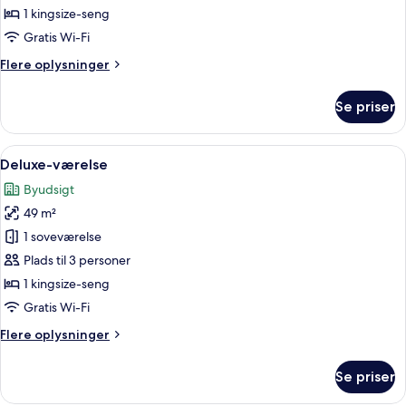
Hills
1 kingsize-seng
Suite
Gratis Wi-Fi
Flere
Flere oplysninger
oplysninger
om
Se priser
Junior
Beverly
Hills
Indlæs
Hotelværelse med sofa, lænestol, run
5
Suite
Deluxe-værelse
alle
Byudsigt
billeder
49 m²
af
Deluxe-
1 soveværelse
værelse
Plads til 3 personer
1 kingsize-seng
Gratis Wi-Fi
Flere
Flere oplysninger
oplysninger
om
Se priser
Deluxe-
værelse