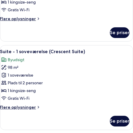
1
1 kingsize-seng
soveværelse
Gratis Wi-Fi
(Rodeo
Flere
Flere oplysninger
Suite)
oplysninger
om
Se priser
Suite
-
1
Indlæs
En rummelig stue med en beige sofa, en
6
soveværelse
Suite - 1 soveværelse (Crescent Suite)
alle
(Rodeo
Byudsigt
Suite)
billeder
98 m²
af
Suite
1 soveværelse
-
Plads til 2 personer
1
1 kingsize-seng
soveværelse
Gratis Wi-Fi
(Crescent
Flere
Flere oplysninger
Suite)
oplysninger
om
Se priser
Suite
-