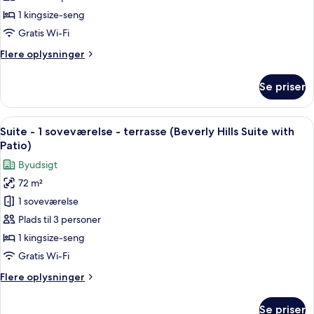
1 kingsize-seng
Gratis Wi-Fi
Flere
Flere oplysninger
oplysninger
om
Se priser
Presidential-
suite
Indlæs
En balkon med et bord og stole, udsig
10
Suite - 1 soveværelse - terrasse (Beverly Hills Suite with
alle
Patio)
billeder
Byudsigt
af
72 m²
Suite
1 soveværelse
-
1
Plads til 3 personer
soveværelse
1 kingsize-seng
-
Gratis Wi-Fi
terrasse
Flere
Flere oplysninger
(Beverly
oplysninger
Hills
om
Se priser
Suite