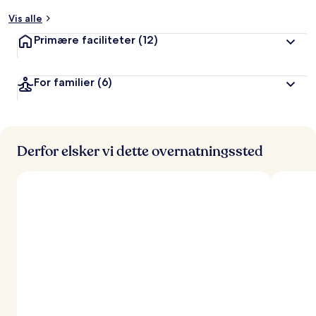
t
Vis alle
a
Primære faciliteter
(12)
f
r
For familier
(6)
e
j
s
e
n
d
Derfor elsker vi dette overnatningssted
e