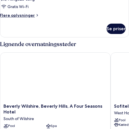
(Studio)
Gratis Wi-Fi
Flere
Flere oplysninger
oplysninger
om
Se priser
Bungalow
-
balkon
Lignende overnatningssteder
(Studio)
Beverly Wilshire, Beverly Hills, A Four Seasons Hotel
Sofitel L
Beverly
Sofitel
Beverly Wilshire, Beverly Hills, A Four Seasons
Sofitel
Wilshire,
LA
Hotel
West Ho
Beverly
at
South of Wilshire
Pool
Hills,
Beverly
Kæledy
A
Pool
Spa
Hills