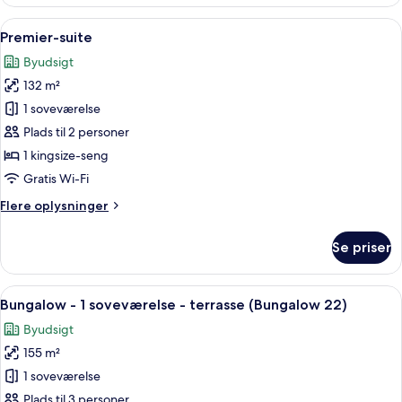
-
1
Indlæs
En rummelig stue med en stor modulso
5
soveværelse
Premier-suite
alle
-
Byudsigt
køkken
billeder
(Bungalow
132 m²
af
9)
Premier-
1 soveværelse
suite
Plads til 2 personer
1 kingsize-seng
Gratis Wi-Fi
Flere
Flere oplysninger
oplysninger
om
Se priser
Premier-
suite
Indlæs
Bungalow - 1 soveværelse - terrasse (
13
Bungalow - 1 soveværelse - terrasse (Bungalow 22)
alle
Byudsigt
billeder
155 m²
af
Bungalow
1 soveværelse
-
Plads til 3 personer