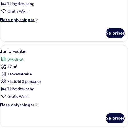
-
1 kingsize-seng
balkon
Gratis Wi-Fi
Flere
Flere oplysninger
oplysninger
om
Se priser
Deluxe-
værelse
-
Indlæs
En stilfuld stue med en sofa, et glasbor
5
balkon
Junior-suite
alle
Byudsigt
billeder
57 m²
af
Junior-
1 soveværelse
suite
Plads til 3 personer
1 kingsize-seng
Gratis Wi-Fi
Flere
Flere oplysninger
oplysninger
om
Se priser
Junior-
suite