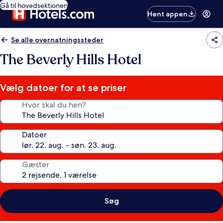
Gå til hovedsektionen
Hent appen
Se alle overnatningssteder
The Beverly Hills Hotel
Vælg datoer for at se priser
Hvor skal du hen?
Datoer
Gæster
Søg