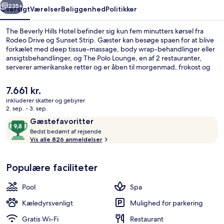
235+
Oversigt
Værelser
Beliggenhed
Politikker
The Beverly Hills Hotel befinder sig kun fem minutters kørsel fra
Rodeo Drive og Sunset Strip. Gæster kan besøge spaen for at blive
forkælet med deep tissue-massage, body wrap-behandlinger eller
ansigtsbehandlinger, og The Polo Lounge, en af 2 restauranter,
serverer amerikanske retter og er åben til morgenmad, frokost og
aftensmad. En udendørs pool, en bar ved poolen og et døgnåbent
fitnesscenter er andre højdepunkter på dette hotel med
Den
7.661 kr.
luksusfaciliteter. Rejsende er vilde med stedets hjælpsomme
nuværende
inkluderer skatter og gebyrer
personale.
pris
2. sep. - 3. sep.
2 restauranter, der serverer morgenm
er
Anmeldelser
9,8
Gæstefavoritter
7.661 kr.
B
ud
Bedst bedømt af rejsende
e
Vis alle 826 anmeldelser
af
d
10,
s
Gæstefavoritter
Populære faciliteter
t
b
Pool
Spa
e
d
Kæledyrsvenligt
Mulighed for parkering
ø
Gratis Wi-Fi
Restaurant
m