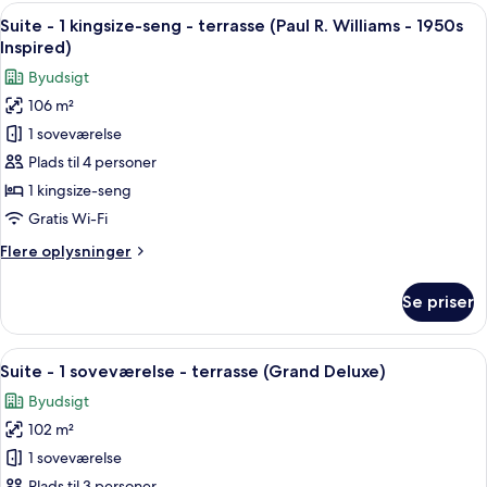
1
Indlæs
En moderne stue med pejs, sofa, lænes
9
soveværelse
Suite - 1 kingsize-seng - terrasse (Paul R. Williams - 1950s
alle
(Crescent
Inspired)
Suite)
billeder
Byudsigt
af
106 m²
Suite
1 soveværelse
-
1
Plads til 4 personer
kingsize-
1 kingsize-seng
seng
Gratis Wi-Fi
-
Flere
Flere oplysninger
terrasse
oplysninger
(Paul
om
Se priser
Suite
R.
-
Williams
1
Indlæs
En moderne stue med en buet sofa, læn
-
7
kingsize-
Suite - 1 soveværelse - terrasse (Grand Deluxe)
alle
1950s
seng
Byudsigt
-
billeder
Inspired)
terrasse
102 m²
af
(Paul
Suite
1 soveværelse
R.
-
Williams
Plads til 3 personer