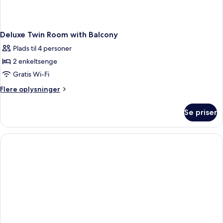
Deluxe Twin Room with Balcony
Plads til 4 personer
2 enkeltsenge
Gratis Wi-Fi
Flere
Flere oplysninger
oplysninger
om
Se priser
Deluxe
Twin
Room
with
Balcony