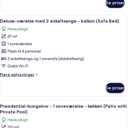
Se priser
Værelse
Room
-
with
1
Indlæs
Et hotelværelse med to senge, et skrive
Patio)
6
kingsize-
Deluxe-værelse med 2 enkeltsenge - balkon (Sofa Bed)
alle
seng
Haveudsigt
-
billeder
terrasse
47 m²
af
(Bungalow
Deluxe-
1 soveværelse
Room
værelse
with
Plads til 4 personer
Patio)
med
2 enkeltsenge og 1 sovesofa (dobbeltseng)
2
Gratis Wi-Fi
enkeltsenge
Flere
Flere oplysninger
-
oplysninger
balkon
om
Se priser
(Sofa
Deluxe-
værelse
Bed)
med
Indlæs
En rummelig stue med en stor grå sofa
15
2
Presidential-bungalow - 1 soveværelse - køkken (Patio with
alle
enkeltsenge
Private Pool)
-
billeder
Haveudsigt
balkon
af
(Sofa
170 m²