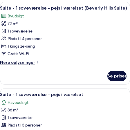
-
Indlæs
En moderne stue med en buet sofa, en r
6
1
Suite - 1 soveværelse - pejs i værelset (Beverly Hills Suite)
alle
kingsize-
Byudsigt
seng
billeder
-
72 m²
af
balkon
Suite
1 soveværelse
-
Plads til 4 personer
1
1 kingsize-seng
soveværelse
Gratis Wi-Fi
-
Flere
Flere oplysninger
pejs
oplysninger
i
om
Se priser
værelset
Suite
-
(Beverly
1
Indlæs
En stue med sofa, lænestole, sofabord,
Hills
7
soveværelse
Suite - 1 soveværelse - pejs i værelset
alle
Suite)
-
Haveudsigt
pejs
billeder
i
86 m²
af
værelset
Suite
1 soveværelse
(Beverly
-
Hills
Plads til 3 personer
Suite)