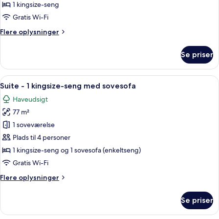
1
1 kingsize-seng
soveværelse
Gratis Wi-Fi
-
Flere
Flere oplysninger
pejs
oplysninger
i
om
Se priser
værelset
Suite
-
1
Indlæs
En moderne stue med pejs, behagelige
10
soveværelse
Suite - 1 kingsize-seng med sovesofa
alle
-
Haveudsigt
pejs
billeder
i
77 m²
af
værelset
Suite
1 soveværelse
-
Plads til 4 personer
1
1 kingsize-seng og 1 sovesofa (enkeltseng)
kingsize-
Gratis Wi-Fi
seng
Flere
Flere oplysninger
med
oplysninger
sovesofa
om
Se priser
Suite
-