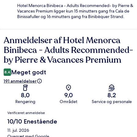
Hotel Menorca Binibeca - Adults Recommended- by Pierre &
Vacances Premium ligger kun 15 minutters gang fra Cala de
Binissafuller og 16 minutters gang fra Binibèquer Strand.
Anmeldelser af Hotel Menorca
Anmeldelser
Binibeca - Adults Recommended-
by Pierre & Vacances Premium
Meget godt
8,4
191 anmeldelser
8,0
9,0
8,2
Rengøring
Området
Service og personale
Anmeldelser
Verificeret anmeldelse
10/10 Enestående
11. jul. 2026
Oversæt med Google