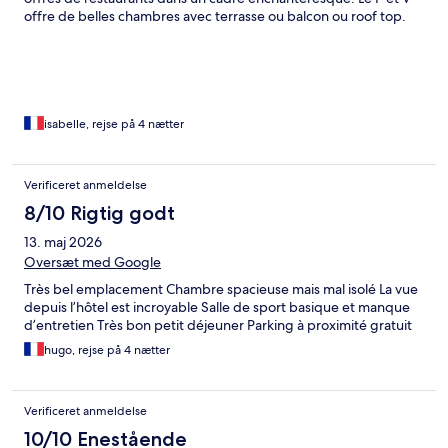
offre de belles chambres avec terrasse ou balcon ou roof top.
Nous étions à la 62. Juste parfait ! Le petit déjeuner est un vrai
régal. Hôtel à recommander sans hésitation !
isabelle, rejse på 4 nætter
Verificeret anmeldelse
8/10 Rigtig godt
13. maj 2026
Oversæt med Google
Très bel emplacement Chambre spacieuse mais mal isolé La vue
depuis l’hôtel est incroyable Salle de sport basique et manque
d’entretien Très bon petit déjeuner Parking à proximité gratuit
hugo, rejse på 4 nætter
Verificeret anmeldelse
10/10 Enestående