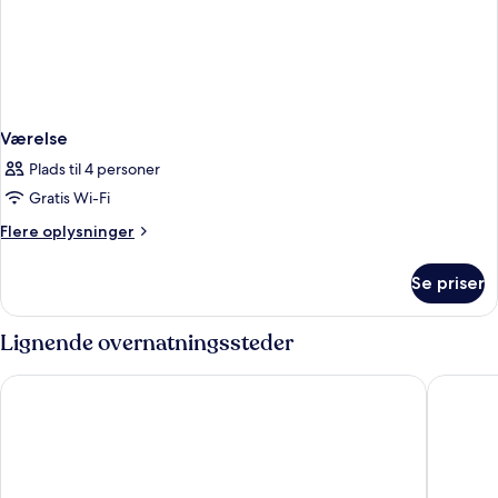
Værelse
Plads til 4 personer
Gratis Wi-Fi
Flere
Flere oplysninger
oplysninger
om
Se priser
Værelse
Lignende overnatningssteder
Seth Hotel Punta Prima
AluaSoul