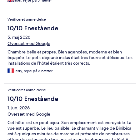
noel, rejse på 5 nætter
Verificeret anmeldelse
10/10 Enestående
5. maj 2026
Oversæt med Google
Chambre belle et propre. Bien agencées, moderne et bien
équipée. Le petit déjeuné inclus était très fourni et délicieux. Les
installations de l’hôtel étaient très corrects.
Jerry, rejse på 3 nætter
Verificeret anmeldelse
10/10 Enestående
1. jun. 2026
Oversæt med Google
Cet hôtel est un petit bijou. Son emplacement est incroyable. La
vue est superbe. Le lieu paisible. Le charmant village de Binibica
est à quelques minutes de marche et présente de nombreuses
offres de restaurants dans un cadre enchanteresque. Le P et V