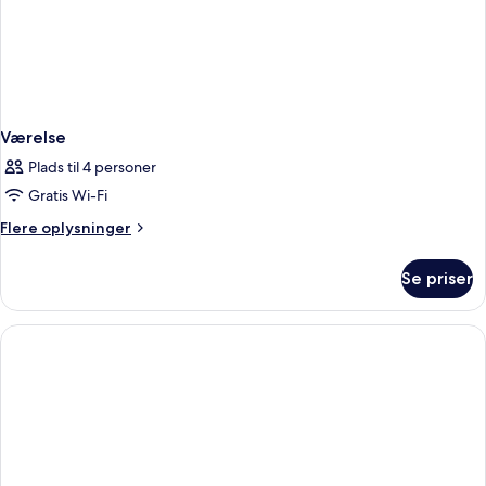
Værelse
Plads til 4 personer
Gratis Wi-Fi
Flere
Flere oplysninger
oplysninger
om
Se priser
Værelse