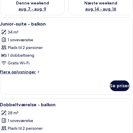
Denne weekend
Næste weekend
aug. 7 - aug. 9
aug. 14 - aug. 16
Indlæs
Et moderne hotelværelse med en stor 
17
Junior-suite - balkon
alle
34 m²
billeder
1 soveværelse
af
Junior-
Plads til 2 personer
suite
1 dobbeltseng
-
Gratis Wi-Fi
balkon
Flere
Flere oplysninger
oplysninger
om
Se priser
Junior-
suite
-
Indlæs
Et hotelværelse med seng, sofa, sofab
9
balkon
Dobbeltværelse - balkon
alle
28 m²
billeder
1 soveværelse
af
Dobbeltværelse
Plads til 2 personer