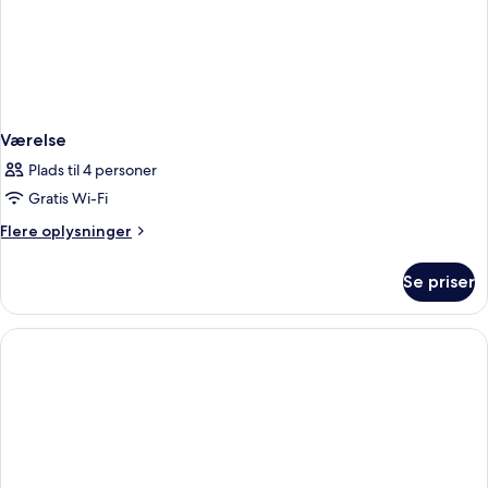
Værelse
Plads til 4 personer
Gratis Wi-Fi
Flere
Flere oplysninger
oplysninger
om
Se priser
Værelse