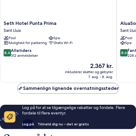
Seth
AluaSou
Seth Hotel Punta Prima
AluaSo
Hotel
Menorc
Sant Lluis
Sant Llui
Punta
Hotel
Pool
Spa
Pool
Prima
-
Mulighed for parkering
Gratis Wi-Fi
Spa
Sant
Adults
Lluis
Only
8.4
8.6
Alletiders
Fant
8,4
8,6
Sant
ud
ud
312 anmeldelser
228 
Lluis
af
af
Prisen
2.367 kr.
10,
10,
er
Alletiders,
Fantasti
inkluderer skatter og gebyrer
2.367 kr.
7. aug. - 8. aug.
312
228
anmeldelser
anmelde
Sammenlign lignende overnatningssteder
Log på for at se tilgængelige rabatter og fordele. Flere
fordele til flere eventyr.
Log på
Tilmeld dig nu – det er gratis