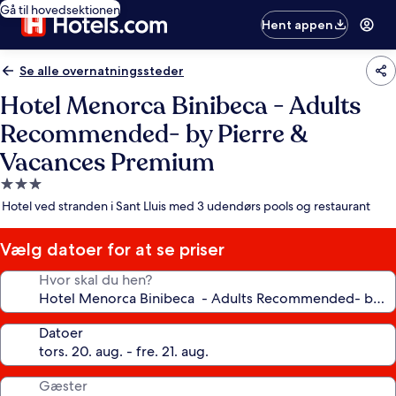
Gå til hovedsektionen
Hent appen
Se alle overnatningssteder
Hotel Menorca Binibeca - Adults
Recommended- by Pierre &
Vacances Premium
3.0-
stjernet
Hotel ved stranden i Sant Lluis med 3 udendørs pools og restaurant
overnatningssted
Vælg datoer for at se priser
Hvor skal du hen?
Datoer
Gæster