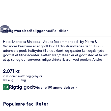
Binibeca
-
Adults
Recommended-
rige
Næste
by
115+
Oversigt
Værelser
Beliggenhed
Politikker
Pierre
Hotel Menorca Binibeca - Adults Recommended- by Pierre &
&
Vacances Premium er et godt bud til din strandferie i Sant Lluis. 3
udendørs pools indbyder til en dukkert, og gæster kan også nyde
Vacances
godt af et fitnesscenter. Kaffebaren/caféen er et godt sted at få lidt
Premium
at spise, og der serveres kølige drinks i baren ved poolen. Andre
højdepunkter tæller 2 barer/lounger, en snackbar/deli og en
terrasse.
Den
2.071 kr.
nuværende
inkluderer skatter og gebyrer
pris
30. aug. - 31. aug.
Dobbeltværelse - balkon - havudsigt |
er
Anmeldelser
Rigtig godt
8,4
Vis alle 191 anmeldelser
2.071 kr.
8,4 ud af 10.
Populære faciliteter