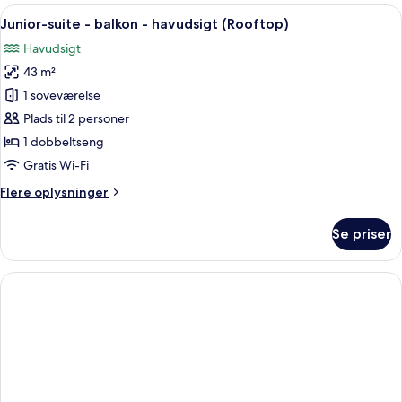
balkon
Indlæs
En træterrasse med liggestole og para
10
-
Junior-suite - balkon - havudsigt (Rooftop)
alle
havudsigt
Havudsigt
billeder
43 m²
af
Junior-
1 soveværelse
suite
Plads til 2 personer
-
1 dobbeltseng
balkon
Gratis Wi-Fi
-
Flere
Flere oplysninger
havudsigt
oplysninger
(Rooftop)
om
Se priser
Junior-
suite
-
balkon
-
havudsigt
(Rooftop)