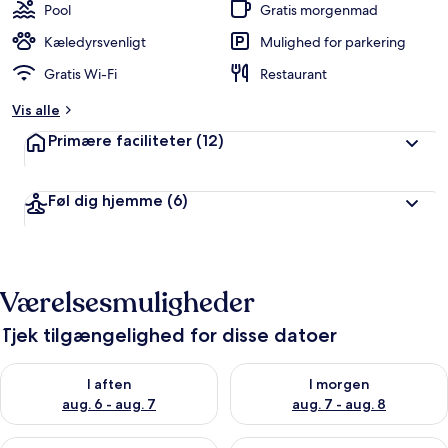
Pool
Gratis morgenmad
Kæledyrsvenligt
Mulighed for parkering
Gratis Wi-Fi
Restaurant
Vis alle
Primære faciliteter
(12)
Føl dig hjemme
(6)
Værelsesmuligheder
Tjek tilgængelighed for disse datoer
Tjek tilgængelighed for i aften aug. 6 - aug. 7
Tjek tilgængelighed for i morg
I aften
I morgen
aug. 6 - aug. 7
aug. 7 - aug. 8
Tjek tilgængelighed for denne weekend aug. 7 - aug. 9
Tjek tilgængelighed for næste