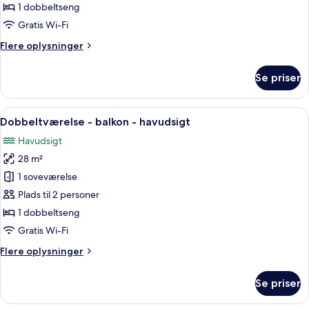
-
1 dobbeltseng
balkon
Gratis Wi-Fi
Flere
Flere oplysninger
oplysninger
om
Se priser
Dobbeltværelse
-
balkon
Indlæs
Et glasomkranset udendørs spiseområde
10
Dobbeltværelse - balkon - havudsigt
alle
Havudsigt
billeder
28 m²
af
Dobbeltværelse
1 soveværelse
-
Plads til 2 personer
balkon
1 dobbeltseng
-
Gratis Wi-Fi
havudsigt
Flere
Flere oplysninger
oplysninger
om
Se priser
Dobbeltværelse
-