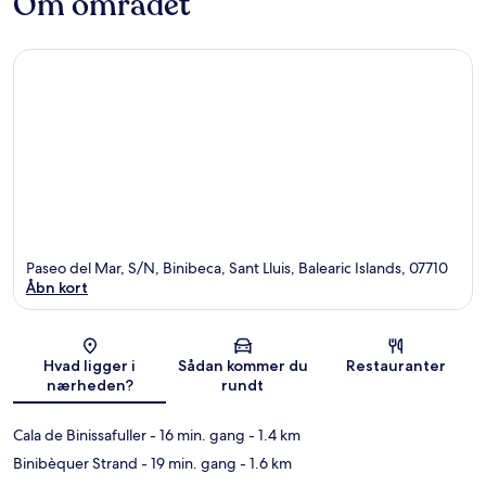
Om området
Paseo del Mar, S/N, Binibeca, Sant Lluis, Balearic Islands, 07710
Åbn kort
Kort
Hvad ligger i
Sådan kommer du
Restauranter
nærheden?
rundt
Cala de Binissafuller
- 16 min. gang
- 1.4 km
Binibèquer Strand
- 19 min. gang
- 1.6 km