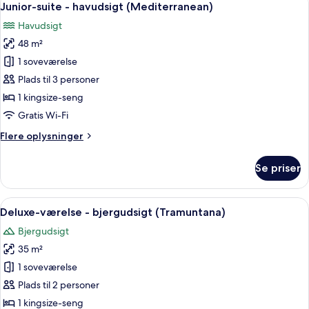
9
Soller
Junior-suite - havudsigt (Mediterranean)
alle
View)
Havudsigt
billeder
48 m²
af
Junior-
1 soveværelse
suite
Plads til 3 personer
-
1 kingsize-seng
havudsigt
Gratis Wi-Fi
(Mediterranean)
Flere
Flere oplysninger
oplysninger
om
Se priser
Junior-
suite
-
Indlæs
Deluxe-værelse - bjergudsigt (Tramun
9
havudsigt
Deluxe-værelse - bjergudsigt (Tramuntana)
alle
(Mediterranean)
Bjergudsigt
billeder
35 m²
af
Deluxe-
1 soveværelse
værelse
Plads til 2 personer
-
1 kingsize-seng