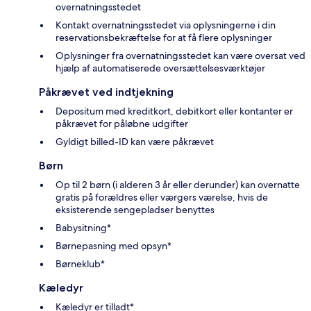
overnatningsstedet
Kontakt overnatningsstedet via oplysningerne i din
reservationsbekræftelse for at få flere oplysninger
Oplysninger fra overnatningsstedet kan være oversat ved
hjælp af automatiserede oversættelsesværktøjer
Påkrævet ved indtjekning
Depositum med kreditkort, debitkort eller kontanter er
påkrævet for påløbne udgifter
Gyldigt billed-ID kan være påkrævet
Børn
Op til 2 børn (i alderen 3 år eller derunder) kan overnatte
gratis på forældres eller værgers værelse, hvis de
eksisterende sengepladser benyttes
Babysitning*
Børnepasning med opsyn*
Børneklub*
Kæledyr
Kæledyr er tilladt*