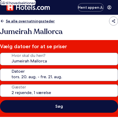
Gå til hovedsektionen
Hent appen
Se alle overnatningssteder
Jumeirah Mallorca
Vælg datoer for at se priser
Hvor skal du hen?
Datoer
Gæster
Søg