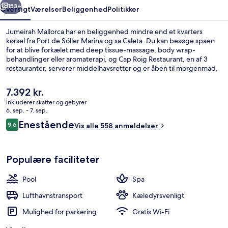
153+
Oversigt
Værelser
Beliggenhed
Politikker
Jumeirah Mallorca har en beliggenhed mindre end et kvarters
kørsel fra Port de Sóller Marina og sa Caleta. Du kan besøge spaen
for at blive forkælet med deep tissue-massage, body wrap-
behandlinger eller aromaterapi, og Cap Roig Restaurant, en af 3
restauranter, serverer middelhavsretter og er åben til morgenmad,
frokost og aftensmad. Andre højdepunkter på dette hotel med
luksusfaciliteter tæller 3 udendørs pools, en bar/lounge og et
Den
7.392 kr.
motionscenter. Rejsende har kun godt at sige om stedets
nuværende
inkluderer skatter og gebyrer
hjælpsomme personale.
pris
6. sep. - 7. sep.
3 restauranter, der serverer morgenm
er
Anmeldelser
Enestående
9,6
Vis alle 558 anmeldelser
7.392 kr.
9,6 ud af 10.
Populære faciliteter
Pool
Spa
Lufthavnstransport
Kæledyrsvenligt
Mulighed for parkering
Gratis Wi-Fi