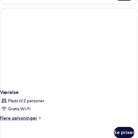
Værelse
Plads til 2 personer
Gratis Wi-Fi
Flere
Flere oplysninger
oplysninger
om
Se priser
Værelse