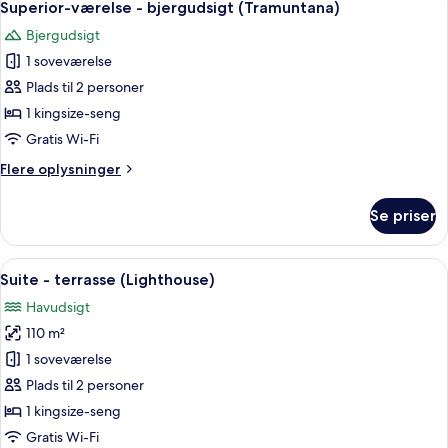
7
havudsigt
Superior-værelse - bjergudsigt (Tramuntana)
alle
(Mediterranean)
Bjergudsigt
billeder
1 soveværelse
af
Superior-
Plads til 2 personer
værelse
1 kingsize-seng
-
Gratis Wi-Fi
bjergudsigt
Flere
Flere oplysninger
(Tramuntana)
oplysninger
om
Se priser
Superior-
værelse
-
Indlæs
En moderne stue med en modulsofa, et
9
bjergudsigt
Suite - terrasse (Lighthouse)
alle
(Tramuntana)
Havudsigt
billeder
110 m²
af
Suite
1 soveværelse
-
Plads til 2 personer
terrasse
1 kingsize-seng
(Lighthouse)
Gratis Wi-Fi