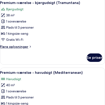
Indlæs
7
Premium-værelse - bjergudsigt (Tramuntana)
alle
Bjergudsigt
billeder
38 m²
af
Premium-
1 soveværelse
værelse
Plads til 3 personer
-
1 kingsize-seng
bjergudsigt
Gratis Wi-Fi
(Tramuntana)
Flere
Flere oplysninger
oplysninger
om
Se priser
Premium-
værelse
-
Indlæs
Et hotelværelse med en stor seng, en so
8
bjergudsigt
Premium-værelse - havudsigt (Mediterranean)
alle
(Tramuntana)
Havudsigt
billeder
40 m²
af
Premium-
1 soveværelse
værelse
Plads til 3 personer
-
1 kingsize-seng