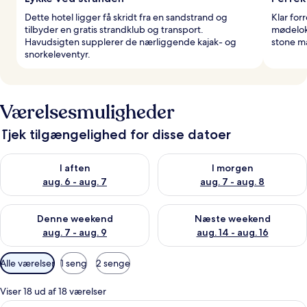
Dette hotel ligger få skridt fra en sandstrand og
Klar for
tilbyder en gratis strandklub og transport.
mødelok
Havudsigten supplerer de nærliggende kajak- og
stone m
snorkeleventyr.
Værelsesmuligheder
Tjek tilgængelighed for disse datoer
Tjek tilgængelighed for i aften aug. 6 - aug. 7
Tjek tilgængelighed for i morg
I aften
I morgen
aug. 6 - aug. 7
aug. 7 - aug. 8
Tjek tilgængelighed for denne weekend aug. 7 - aug. 9
Tjek tilgængelighed for næste
Denne weekend
Næste weekend
aug. 7 - aug. 9
aug. 14 - aug. 16
Tilgængelige
Alle værelser
1 seng
2 senge
filtre
for
Viser 18 ud af 18 værelser
værelser
En moderne stue med sofa, sofabord og 