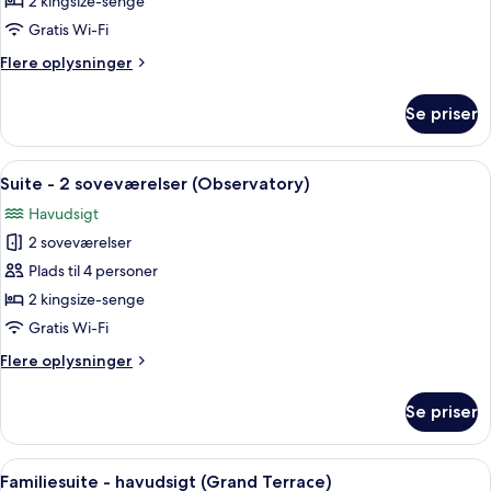
2 kingsize-senge
2
Gratis Wi-Fi
soveværelser
Flere
Flere oplysninger
(Lighthouse)
oplysninger
om
Se priser
Suite
-
2
Indlæs
En rummelig opholdsstue med et stort v
18
soveværelser
Suite - 2 soveværelser (Observatory)
alle
(Lighthouse)
Havudsigt
billeder
2 soveværelser
af
Suite
Plads til 4 personer
-
2 kingsize-senge
2
Gratis Wi-Fi
soveværelser
Flere
Flere oplysninger
(Observatory)
oplysninger
om
Se priser
Suite
-
2
Indlæs
Et hotelværelse med en stor seng, en v
4
soveværelser
Familiesuite - havudsigt (Grand Terrace)