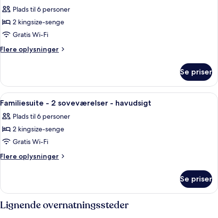
alle
(Observatory)
Plads til 6 personer
billeder
2 kingsize-senge
af
Familiesuite
Gratis Wi-Fi
-
Flere
Flere oplysninger
havudsigt
oplysninger
om
(Grand
Se priser
Familiesuite
Terrace)
-
havudsigt
Indlæs
En moderne stue med en rød lænestol, en
6
(Grand
Familiesuite - 2 soveværelser - havudsigt
alle
Terrace)
Plads til 6 personer
billeder
2 kingsize-senge
af
Familiesuite
Gratis Wi-Fi
-
Flere
Flere oplysninger
2
oplysninger
om
soveværelser
Se priser
Familiesuite
-
-
havudsigt
2
Lignende overnatningssteder
soveværelser
-