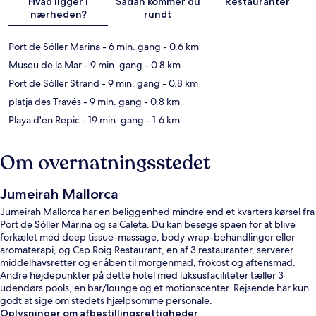
Hvad ligger i
Sådan kommer du
Restauranter
nærheden?
rundt
Port de Sóller Marina
- 6 min. gang
- 0.6 km
Museu de la Mar
- 9 min. gang
- 0.8 km
Port de Sóller Strand
- 9 min. gang
- 0.8 km
platja des Través
- 9 min. gang
- 0.8 km
Playa d'en Repic
- 19 min. gang
- 1.6 km
Om overnatningsstedet
Jumeirah Mallorca
Jumeirah Mallorca har en beliggenhed mindre end et kvarters kørsel fra
Port de Sóller Marina og sa Caleta. Du kan besøge spaen for at blive
forkælet med deep tissue-massage, body wrap-behandlinger eller
aromaterapi, og Cap Roig Restaurant, en af 3 restauranter, serverer
middelhavsretter og er åben til morgenmad, frokost og aftensmad.
Andre højdepunkter på dette hotel med luksusfaciliteter tæller 3
udendørs pools, en bar/lounge og et motionscenter. Rejsende har kun
godt at sige om stedets hjælpsomme personale.
Oplysninger om afbestillingsrettigheder