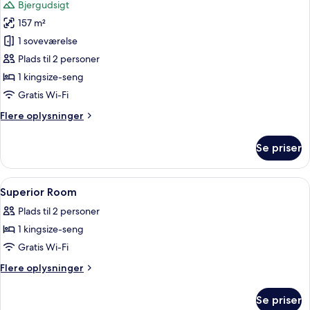
Bjergudsigt
Blau)
billeder
157 m²
af
Suite
1 soveværelse
-
Plads til 2 personer
terrasse
1 kingsize-seng
(Observatory)
Gratis Wi-Fi
Flere
Flere oplysninger
oplysninger
om
Se priser
Suite
-
terrasse
Indlæs
Premium-sengetøj, dundyner, minibar
5
(Observatory)
Superior Room
alle
Plads til 2 personer
billeder
1 kingsize-seng
af
Superior
Gratis Wi-Fi
Room
Flere
Flere oplysninger
oplysninger
om
Se priser
Superior