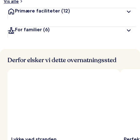
Vis alle
Primære faciliteter
(12)
For familier
(6)
Derfor elsker vi dette overnatningssted
Lykke ved stranden
Perfek