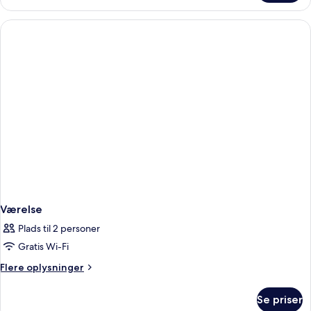
Room
Værelse
Plads til 2 personer
Gratis Wi-Fi
Flere
Flere oplysninger
oplysninger
om
Se priser
Værelse