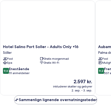
Hotel Salino Port Soller - Adults Only +16
Aubamar
havudsigt
Hotel
Aubama
Hotel Salino Port Soller - Adults Only +16
Aubama
Salino
Palma
Sóller
Palma d
Port
Resort
Pool
Gratis morgenmad
Pool
Soller
Palma
Spa
Gratis Wi-Fi
Muligh
-
de
Adults
Mallorca
9.6
9.2
Enestående
Fre
9,6
9,2
Only
ud
ud
111 anmeldelser
537 
+16
af
af
Prisen
2.597 kr.
Sóller
10,
10,
er
Enestående,
Fremrag
inkluderer skatter og gebyrer
2.597 kr.
2. sep. - 3. sep.
111
537
anmeldelser
anmelde
Sammenlign lignende overnatningssteder