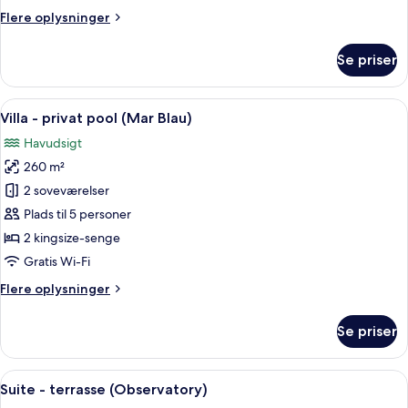
Flere
Flere oplysninger
oplysninger
om
Se priser
Suite
-
terrasse
Indlæs
Et moderne hotelværelse med en stor s
14
(Lighthouse)
Villa - privat pool (Mar Blau)
alle
Havudsigt
billeder
260 m²
af
Villa
2 soveværelser
-
Plads til 5 personer
privat
2 kingsize-senge
pool
Gratis Wi-Fi
(Mar
Flere
Flere oplysninger
Blau)
oplysninger
om
Se priser
Villa
-
privat
Indlæs
En rummelig opholdsstue med et stort v
19
pool
Suite - terrasse (Observatory)
alle
(Mar