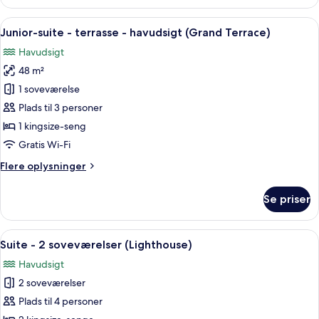
Indlæs
En balkon med to liggestole, et lille b
8
Junior-suite - terrasse - havudsigt (Grand Terrace)
alle
Havudsigt
billeder
48 m²
af
Junior-
1 soveværelse
suite
Plads til 3 personer
-
1 kingsize-seng
terrasse
Gratis Wi-Fi
-
Flere
Flere oplysninger
havudsigt
oplysninger
(Grand
om
Se priser
Terrace)
Junior-
suite
-
Indlæs
En moderne stue med en modulsofa, et
9
terrasse
Suite - 2 soveværelser (Lighthouse)
alle
-
Havudsigt
havudsigt
billeder
(Grand
2 soveværelser
af
Terrace)
Suite
Plads til 4 personer
-