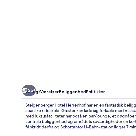
65+
Oversigt
Værelser
Beliggenhed
Politikker
Steigenberger Hotel Herrenhof har en en fantastisk beli
spanske rideskole. Gæster kan lade sig forkæle med mass
med luksusfaciliteter har også en bar/lounge, et døgnåbent
centrale beliggenhed og områdets seværdigheder en kort g
få skridt derfra og Schottentor U-Bahn-station ligger 7 mi