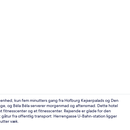
Arkitektur
ggenhed, kun fem minutters gang fra Hofburg Kejserpalads og Den
age, og Béla Béla serverer morgenmad og aftensmad. Dette hotel
 fitnesscenter og et fitnesscenter. Rejsende er glade for den
Lobby
åtur fra offentlig transport: Herrengasse U-Bahn-station ligger
nutter væk.