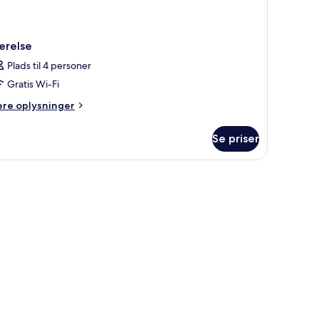
ærelse
Plads til 4 personer
Gratis Wi-Fi
ere
ere oplysninger
lysninger
m
Se priser
relse