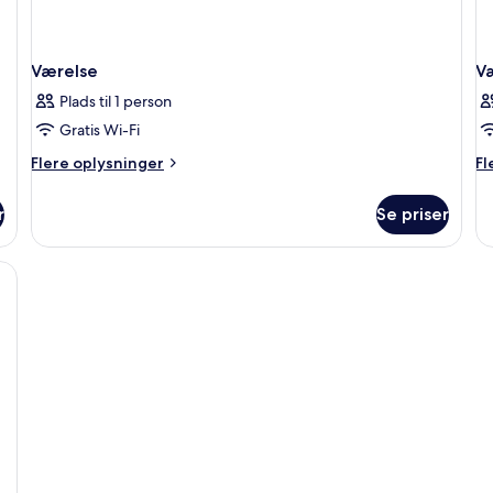
Værelse
V
Plads til 1 person
Gratis Wi-Fi
Flere
Fl
Flere oplysninger
Fl
oplysninger
op
om
o
r
Se priser
Værelse
Væ