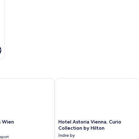
r
Wien
Hotel Astoria Vienna, Curio Collectio
Hotel
n Wien
Hotel Astoria Vienna, Curio
Astoria
Collection by Hilton
Vienna,
Indre by
nsport
Curio