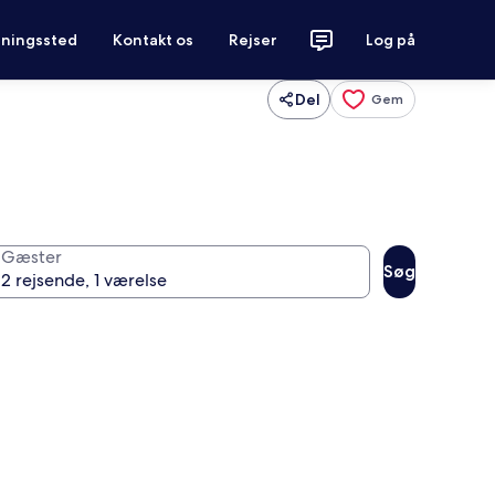
tningssted
Kontakt os
Rejser
Log på
Del
Gem
Gæster
Søg