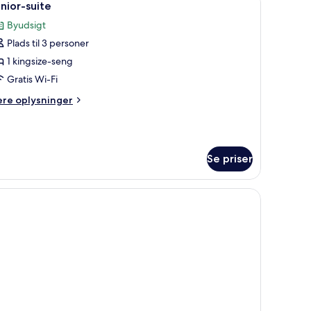
2
nior-suite
le
Byudsigt
illeder
Plads til 3 personer
f
unior-
1 kingsize-seng
uite
Gratis Wi-Fi
ere
ere oplysninger
lysninger
m
nior-
ite
Se priser
.