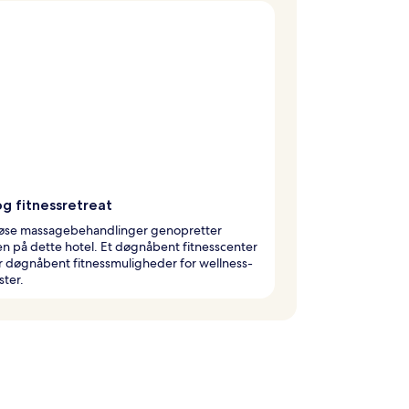
og fitnessretreat
iøse massagebehandlinger genopretter
n på dette hotel. Et døgnåbent fitnesscenter
r døgnåbent fitnessmuligheder for wellness-
ster.