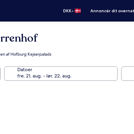
•
DKK
Annoncér dit overna
errenhof
eden af Hofburg Kejserpalads
Datoer