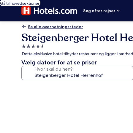
Gå til hovedsektionen
Søg efter rejser
Se alle overnatningssteder
Steigenberger Hotel H
4.5-
stjernet
Dette eksklusive hotel tilbyder restaurant og ligger i nærh
overnatningssted
Vælg datoer for at se priser
Hvor skal du hen?
Billedgalleri
for
Steigenberger
Hotel
Herrenhof