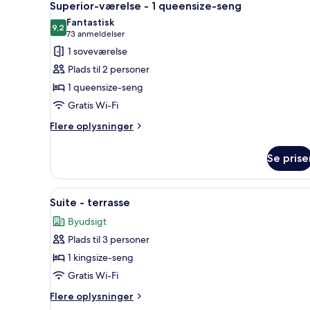
4
Superior-værelse - 1 queensize-seng
alle
Fantastisk
billeder
9,2
9,2 ud af 10
(73
73 anmeldelser
af
anmeldelser)
1 soveværelse
Superior-
Plads til 2 personer
værelse
1 queensize-seng
-
Gratis Wi-Fi
1
queensize-
Flere
Flere oplysninger
oplysninger
seng
om
Se prise
Superior-
værelse
-
Indlæs
Et moderne hotelværelse med en
4
1
Suite - terrasse
alle
queensize-
Byudsigt
seng
billeder
Plads til 3 personer
af
Suite
1 kingsize-seng
-
Gratis Wi-Fi
terrasse
Flere
Flere oplysninger
oplysninger