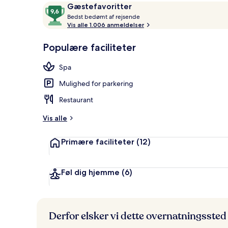
Anmeldelser
9,6
Gæstefavoritter
B
ud
Bedst bedømt af rejsende
e
Vis alle 1.006 anmeldelser
af
Der servere
d
10,
s
Populære faciliteter
Gæstefavoritter
t
Spa
b
e
Mulighed for parkering
d
ø
Restaurant
m
t
Vis alle
a
Primære faciliteter
(12)
f
r
e
Føl dig hjemme
(6)
j
s
e
n
Derfor elsker vi dette overnatningssted
d
e