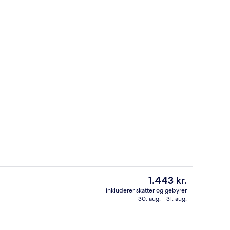
Suite - terrasse | Allergivenligt seng
Den
1.443 kr.
nuværende
inkluderer skatter og gebyrer
pris
30. aug. - 31. aug.
Bar (på overnatningsstedet)
er
1.443 kr.