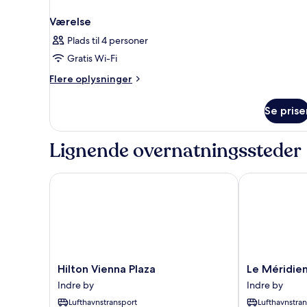
Værelse
Plads til 4 personer
Gratis Wi-Fi
Flere
Flere oplysninger
oplysninger
om
Se prise
Værelse
Lignende overnatningssteder
Hilton Vienna Plaza
Le Méridien 
Hilton
Le
Hilton Vienna Plaza
Le Méridie
Vienna
Méridien
Indre by
Indre by
Plaza
Wien
Lufthavnstransport
Lufthavnstra
Indre
Indre