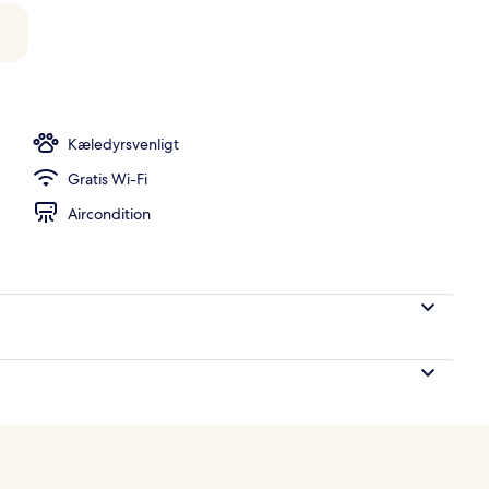
s morgenmad og aftensmad
Kæledyrsvenligt
Gratis Wi-Fi
Aircondition