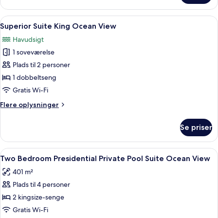
View
Bedroom
Superior
Indlæs
Et moderne hotelværelse med balkon, 
10
Family
Superior Suite King Ocean View
alle
Suite
Havudsigt
Ocean
billeder
View
1 soveværelse
af
Superior
Plads til 2 personer
Suite
1 dobbeltseng
King
Gratis Wi-Fi
Ocean
Flere
Flere oplysninger
View
oplysninger
om
Se priser
Superior
Suite
King
Indlæs
Allergivenligt sengetøj, gratis miniba
7
Ocean
Two Bedroom Presidential Private Pool Suite Ocean View
alle
View
401 m²
billeder
Plads til 4 personer
af
Two
2 kingsize-senge
Bedroom
Gratis Wi-Fi