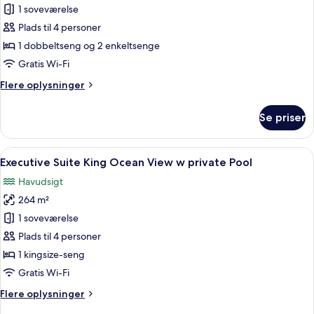
Two
1 soveværelse
Bedroom
Plads til 4 personer
Superior
1 dobbeltseng og 2 enkeltsenge
Family
Gratis Wi-Fi
Suite
Flere
Flere oplysninger
oplysninger
om
Se priser
Two
Bedroom
Superior
Indlæs
Et moderne hotelværelse med en stor
14
Family
Executive Suite King Ocean View w private Pool
alle
Suite
Havudsigt
billeder
264 m²
af
Executive
1 soveværelse
Suite
Plads til 4 personer
King
1 kingsize-seng
Ocean
Gratis Wi-Fi
View
Flere
Flere oplysninger
w
oplysninger