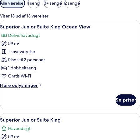
Tilgængelige
Alle værelser
1 seng
3+ senge
2 senge
filtre
for
Viser 13 ud af 13 værelser
værelser
Indlæs
Et hotelværelse med en stor seng, et s
9
Superior Junior Suite King Ocean View
alle
Delvis havudsigt
billeder
59 m²
af
Superior
1 soveværelse
Junior
Plads til 2 personer
Suite
1 dobbeltseng
King
Gratis Wi-Fi
Ocean
Flere
Flere oplysninger
View
oplysninger
om
Se priser
Superior
Junior
Suite
Indlæs
Et hotelværelse med en stor seng, et s
14
King
Superior Junior Suite King
alle
Ocean
Haveudsigt
View
billeder
59 m²
af