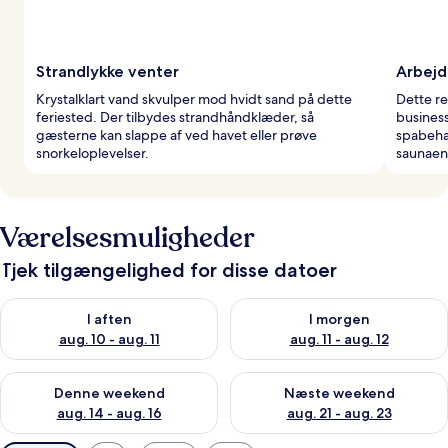
Strandlykke venter
Arbejd
Krystalklart vand skvulper mod hvidt sand på dette
Dette r
feriested. Der tilbydes strandhåndklæder, så
busines
gæsterne kan slappe af ved havet eller prøve
spabehan
snorkeloplevelser.
saunaen
Værelsesmuligheder
Tjek tilgængelighed for disse datoer
Tjek tilgængelighed for i aften aug. 10 - aug. 11
Tjek tilgængelighed for i morg
I aften
I morgen
aug. 10 - aug. 11
aug. 11 - aug. 12
Tjek tilgængelighed for denne weekend aug. 14 - aug. 16
Tjek tilgængelighed for næste
Denne weekend
Næste weekend
aug. 14 - aug. 16
aug. 21 - aug. 23