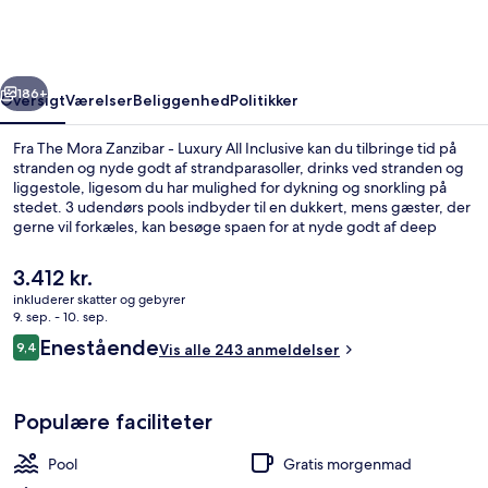
-
Luxury
All
rige
Næste
Inclusive
186+
Oversigt
Værelser
Beliggenhed
Politikker
Fra The Mora Zanzibar - Luxury All Inclusive kan du tilbringe tid på
stranden og nyde godt af strandparasoller, drinks ved stranden og
liggestole, ligesom du har mulighed for dykning og snorkling på
stedet. 3 udendørs pools indbyder til en dukkert, mens gæster, der
gerne vil forkæles, kan besøge spaen for at nyde godt af deep
tissue-massage, body wrap-behandlinger og aromaterapi.
Spisemulighederne tæller 4 restauranter, og de 3 barer/lounger er
Den
3.412 kr.
gode steder at nyde en kølig drink. En tagterrasse, en gratis
nuværende
inkluderer skatter og gebyrer
børneklub og et døgnåbent fitnesscenter er andre højdepunkter på
pris
9. sep. - 10. sep.
dette resort med luksusfaciliteter. Rejsende har kun godt at sige om
Bådsejlads
er
Anmeldelser
stedets hjælpsomme personale.
Enestående
9,4
Vis alle 243 anmeldelser
3.412 kr.
9,4 ud af 10.
Populære faciliteter
Pool
Gratis morgenmad