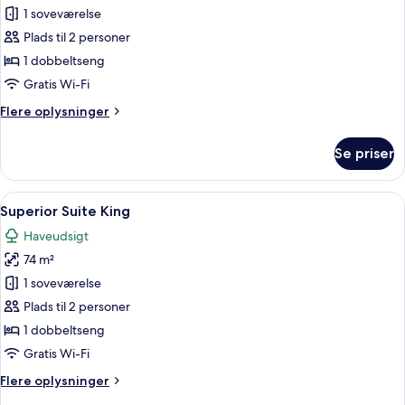
Superior
1 soveværelse
Junior
Plads til 2 personer
Suite
1 dobbeltseng
King
Gratis Wi-Fi
Flere
Flere oplysninger
oplysninger
om
Se priser
Superior
Junior
Suite
Indlæs
Et moderne hotelværelse med seng, sof
14
King
Superior Suite King
alle
Haveudsigt
billeder
74 m²
af
Superior
1 soveværelse
Suite
Plads til 2 personer
King
1 dobbeltseng
Gratis Wi-Fi
Flere
Flere oplysninger
oplysninger