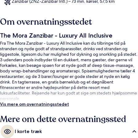
Zanzibar (ZNZ-Zanzibar Intl.) – 73 min. kørsel, 57,5 km
Om overnatningsstedet
The Mora Zanzibar - Luxury All Inclusive
Fra The Mora Zanzibar - Luxury All Inclusive kan du tilbringe tid på
stranden og nyde godt af strandparasoller, drinks ved stranden og
liggestole, ligesom du har mulighed for dykning og snorkling på stedet.
3 udendørs pools indbyder til en dukkert, mens gæster, der gerne vil
forkæles, kan besøge spaen for at nyde godt af deep tissue-massage,
body wrap-behandlinger og aromaterapi. Spisemulighederne tæller 4
restauranter, og de 3 barer/lounger er gode steder at nyde en kølig
drink. En tagterrasse, en gratis børneklub og et døgnåbent
fitnesscenter er andre højdepunkter på dette resort med
luksusfaciliteter. Rejsende har kun godt at sige om stedets hjælpsomme
personale.
Vis mere om overnatningsstedet
Mere om dette overnatningssted
I korte træk