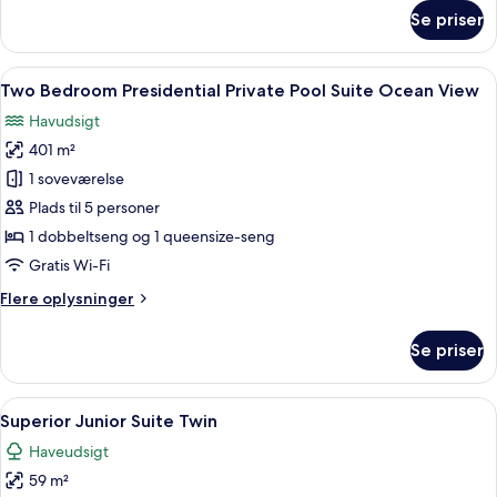
private
om
Se priser
Pool
Executive
Suite
King
Indlæs
En swimmingpool med buede gangbroer,
10
Ocean
Two Bedroom Presidential Private Pool Suite Ocean View
alle
View
Havudsigt
w
billeder
private
401 m²
af
Pool
Two
1 soveværelse
Bedroom
Plads til 5 personer
Presidential
1 dobbeltseng og 1 queensize-seng
Private
Gratis Wi-Fi
Pool
Flere
Flere oplysninger
Suite
oplysninger
Ocean
om
Se priser
View
Two
Bedroom
Presidential
Indlæs
Et hotelværelse med en dobbeltseng, e
6
Private
Superior Junior Suite Twin
alle
Pool
Haveudsigt
Suite
billeder
Ocean
59 m²
af
View