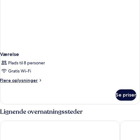
Værelse
Plads til 8 personer
Gratis Wi-Fi
Flere
Flere oplysninger
oplysninger
om
Se priser
Værelse
Lignende overnatningssteder
Hotel Riu Palace Zanzibar - All Inclusive
Hotel Riu