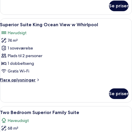
om
Se priser
Superior
Suite
King
Indlæs
Et moderne badeværelse med et fristå
8
Superior Suite King Ocean View w Whirlpool
alle
Havudsigt
billeder
74 m²
af
Superior
1 soveværelse
Suite
Plads til 2 personer
King
1 dobbeltseng
Ocean
Gratis Wi-Fi
View
Flere
Flere oplysninger
w
oplysninger
Whirlpool
om
Se priser
Superior
Suite
King
Indlæs
Et hotelværelse med en stor seng, to 
11
Ocean
Two Bedroom Superior Family Suite
alle
View
Haveudsigt
w
billeder
Whirlpool
68 m²
af