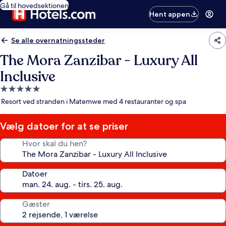
Gå til hovedsektionen
Hent appen
Se alle overnatningssteder
The Mora Zanzibar - Luxury All
Inclusive
5.0-
stjernet
Resort ved stranden i Matemwe med 4 restauranter og spa
overnatningssted
Vælg datoer for at se priser
Hvor skal du hen?
Datoer
Gæster