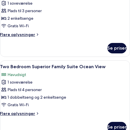
Superior
1 soveværelse
Junior
Plads til 3 personer
Suite
2 enkeltsenge
Twin
Gratis Wi-Fi
Flere
Flere oplysninger
oplysninger
om
Se priser
Superior
Junior
Suite
Indlæs
Et hotelværelse med seng, skrivebord,
8
Twin
Two Bedroom Superior Family Suite Ocean View
alle
Havudsigt
billeder
1 soveværelse
af
Two
Plads til 4 personer
Bedroom
1 dobbeltseng og 2 enkeltsenge
Superior
Gratis Wi-Fi
Family
Flere
Flere oplysninger
Suite
oplysninger
Ocean
om
Se priser
Two