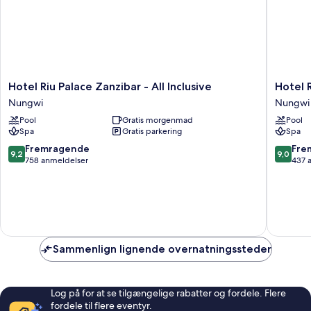
Hotel
Hotel
Hotel Riu Palace Zanzibar - All Inclusive
Hotel R
Riu
Riu
Nungwi
Nungwi
Palace
Jambo
Pool
Gratis morgenmad
Pool
Zanzibar
-
Spa
Gratis parkering
Spa
-
All
All
Inclusiv
9.2
9.0
Fremragende
Fre
9,2
9,0
Inclusive
Nungwi
ud
ud
758 anmeldelser
437 
Nungwi
af
af
10,
10,
Fremragende,
Fremrag
758
437
anmeldelser
anmelde
Sammenlign lignende overnatningssteder
Log på for at se tilgængelige rabatter og fordele. Flere
fordele til flere eventyr.