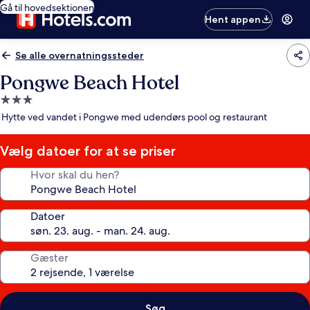
Gå til hovedsektionen
Hent appen
Se alle overnatningssteder
Pongwe Beach Hotel
3.0-
stjernet
Hytte ved vandet i Pongwe med udendørs pool og restaurant
overnatningssted
Vælg datoer for at se priser
Hvor skal du hen?
Datoer
Gæster
Søg