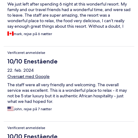
We just left after spending 6 night at this wonderful resort. My
family and our travel friends had a wonderful time, and were sad
to leave. The staff are super amazing, the resort was a
wonderful place to relax, the food very delicious, I can’t really
say enough great things about this resort. Without a doubt, I
would highly recommend the Pongwe Beach Hotel!
mark, rejse på 6 nætter
Verificeret anmeldelse
10/10 Enestående
22. feb. 2024
Oversæt med Google
The staff were all very friendly and welcoming. The overall
service was excellent. This is a wonderful place to relax - it may
not be 5 star luxury but it is authentic African hospitality - just
what we had hoped for.
John, rejse på 7 nætter
Verificeret anmeldelse
10/10 Enestående