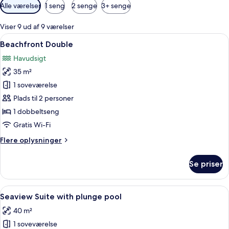
Tilgængelige
Alle værelser
1 seng
2 senge
3+ senge
filtre
for
Viser 9 ud af 9 værelser
værelser
Indlæs
Et værelse med en seng under et baldak
7
Beachfront Double
alle
Havudsigt
billeder
35 m²
af
Beachfront
1 soveværelse
Double
Plads til 2 personer
1 dobbeltseng
Gratis Wi-Fi
Flere
Flere oplysninger
oplysninger
om
Se priser
Beachfront
Double
Indlæs
Et værelse med udsigt over et poolområ
10
Seaview Suite with plunge pool
alle
40 m²
billeder
1 soveværelse
af