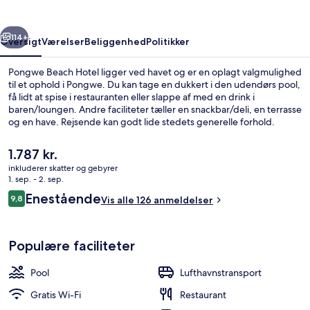
rige
Næste
114+
Oversigt
Værelser
Beliggenhed
Politikker
Pongwe Beach Hotel ligger ved havet og er en oplagt valgmulighed
til et ophold i Pongwe. Du kan tage en dukkert i den udendørs pool,
få lidt at spise i restauranten eller slappe af med en drink i
baren/loungen. Andre faciliteter tæller en snackbar/deli, en terrasse
og en have. Rejsende kan godt lide stedets generelle forhold.
Den
1.787 kr.
nuværende
inkluderer skatter og gebyrer
pris
1. sep. - 2. sep.
Udendørs pool, parasoller, liggestole
er
Anmeldelser
Enestående
9,8
Vis alle 126 anmeldelser
1.787 kr.
9,8 ud af 10.
Populære faciliteter
Pool
Lufthavnstransport
Gratis Wi-Fi
Restaurant