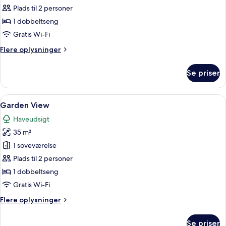
Seaview
Plads til 2 personer
Suite
1 dobbeltseng
with
Gratis Wi-Fi
plunge
Flere
Flere oplysninger
pool
oplysninger
om
Se priser
Seaview
Suite
with
Indlæs
Et værelse med en træseng, et træbor
8
plunge
Garden View
alle
pool
Haveudsigt
billeder
35 m²
af
Garden
1 soveværelse
View
Plads til 2 personer
1 dobbeltseng
Gratis Wi-Fi
Flere
Flere oplysninger
oplysninger
om
Se priser