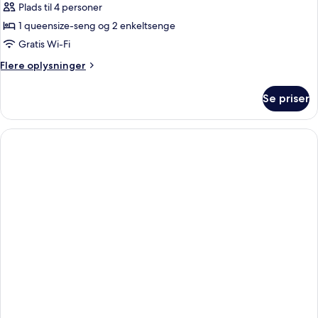
Plads til 4 personer
1 queensize-seng og 2 enkeltsenge
Gratis Wi-Fi
Flere
Flere oplysninger
oplysninger
om
Se priser
Standardværelse