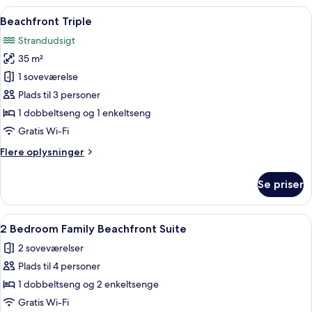
Indlæs
Beachfront Triple | Gratis Wi-Fi, senge
7
Beachfront Triple
alle
Strandudsigt
billeder
35 m²
af
Beachfront
1 soveværelse
Triple
Plads til 3 personer
1 dobbeltseng og 1 enkeltseng
Gratis Wi-Fi
Flere
Flere oplysninger
oplysninger
om
Se priser
Beachfront
Triple
Indlæs
Et soveværelse med himmelseng, sofa,
8
2 Bedroom Family Beachfront Suite
alle
2 soveværelser
billeder
Plads til 4 personer
af
2
1 dobbeltseng og 2 enkeltsenge
Bedroom
Gratis Wi-Fi