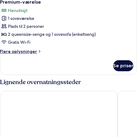
Premium-værelse
Havudsigt
1 soveværelse
Plads til 2 personer
2 queensize-senge og 1 sovesofa (enkeltseng)
Gratis Wi-Fi
Flere
Flere oplysninger
oplysninger
om
Se priser
Premium-
værelse
Lignende overnatningssteder
Marafiki Beach Hotel & Spa
TUI BLUE