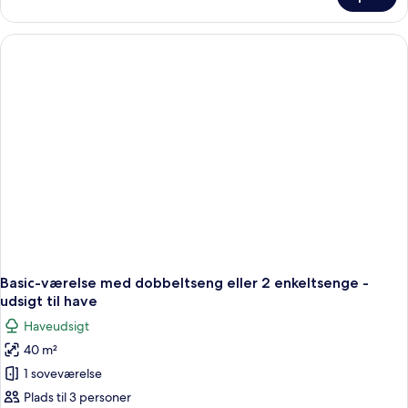
Garden
View
Basic-værelse med dobbeltseng eller 2 enkeltsenge -
udsigt til have
Haveudsigt
40 m²
1 soveværelse
Plads til 3 personer