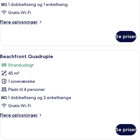
1 dobbeltseng og 1 enkeltseng
Gratis Wi-Fi
Flere
Flere oplysninger
oplysninger
om
Se priser
Basic-
værelse
med
Indlæs
Et værelse med trælofter, en seng med 
6
dobbeltseng
Beachfront Quadruple
alle
eller
Strandudsigt
2
billeder
enkeltsenge
45 m²
af
-
Beachfront
1 soveværelse
udsigt
Quadruple
til
Plads til 4 personer
have
1 dobbeltseng og 2 enkeltsenge
Gratis Wi-Fi
Flere
Flere oplysninger
oplysninger
om
Se priser
Beachfront
Quadruple