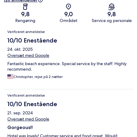
126 anmeldelser
9,8
9,0
9,8
Rengøring
Området
Service og personale
Anmeldelser
Verificeret anmeldelse
10/10 Enestående
24. okt. 2025
Oversæt med Google
Fantastic beach experience. Special service by the staff. Highly
recommend.
Christopher, rejse på 2 nætter
Verificeret anmeldelse
10/10 Enestående
21. sep. 2024
Oversæt med Google
Gorgeous!!
Hotel was lovely! Customer service and food great. Would