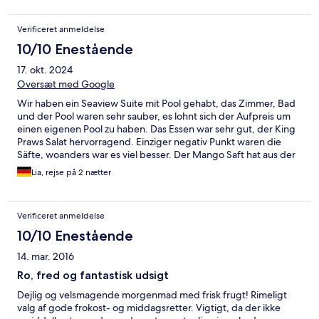
generally very comfortable and very well serviced by the ever
cheerful and kind staff working at every level. Food is very
Verificeret anmeldelse
good, the menus are changed daily and offer two options plus
two vegetarian options at lunch, and others at dinner. The
10/10 Enestående
rooms could be improved by offering air conditioning in every
17. okt. 2024
room. Some rooms only offer a fan with a bed-cooling air con
Oversæt med Google
system which we didn’t enjoy.
Wir haben ein Seaview Suite mit Pool gehabt, das Zimmer, Bad
und der Pool waren sehr sauber, es lohnt sich der Aufpreis um
einen eigenen Pool zu haben. Das Essen war sehr gut, der King
Praws Salat hervorragend. Einziger negativ Punkt waren die
Säfte, woanders war es viel besser. Der Mango Saft hat aus der
Packung geschmeckt und nicht frisch gemacht. Der Strand hat
Lia, rejse på 2 nætter
extrem viele Algen, nicht angenehm, daher haben wir die Zeit in
unserem eigenen Pool genutzt. Wir haben einen Ausflug mit
dem Boat zum Pongwe Reef gemacht, sehr wenige Koralle und
Verificeret anmeldelse
die meisten kaputt, man sieht ein paar rote Seestern. Im
allgemeinen ein sehr gutes Hotel, mit guten Essen.
10/10 Enestående
14. mar. 2016
Ro, fred og fantastisk udsigt
Dejlig og velsmagende morgenmad med frisk frugt! Rimeligt
valg af gode frokost- og middagsretter. Vigtigt, da der ikke