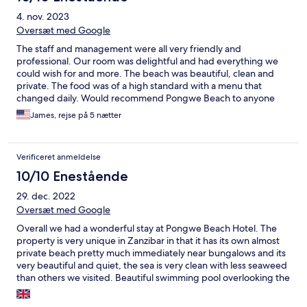
4. nov. 2023
Oversæt med Google
The staff and management were all very friendly and
professional. Our room was delightful and had everything we
could wish for and more. The beach was beautiful, clean and
private. The food was of a high standard with a menu that
changed daily. Would recommend Pongwe Beach to anyone
wishing for a relaxing holiday in the sun.
James, rejse på 5 nætter
Verificeret anmeldelse
10/10 Enestående
29. dec. 2022
Oversæt med Google
Overall we had a wonderful stay at Pongwe Beach Hotel. The
property is very unique in Zanzibar in that it has its own almost
private beach pretty much immediately near bungalows and its
very beautiful and quiet, the sea is very clean with less seaweed
than others we visited. Beautiful swimming pool overlooking the
sea. The resort facilities and bedrooms could be improved in
that the decor feels a little dated in terms of interior design, but