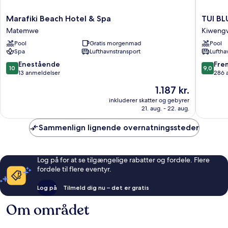
Marafiki
TUI
Marafiki Beach Hotel & Spa
TUI BL
Beach
BLUE
Matemwe
Kiweng
Hotel
Bahari
Pool
Gratis morgenmad
Pool
&
Zanziba
Spa
Lufthavnstransport
Luftha
Spa
Kiweng
Matemwe
10.0
9.0
Enestående
Fre
10
9,0
ud
ud
13 anmeldelser
286 
af
af
Prisen
1.187 kr.
10,
10,
er
Enestående,
Fremrag
inkluderer skatter og gebyrer
1.187 kr.
21. aug. - 22. aug.
13
286
anmeldelser
anmelde
Sammenlign lignende overnatningssteder
Log på for at se tilgængelige rabatter og fordele. Flere
fordele til flere eventyr.
Log på
Tilmeld dig nu – det er gratis
Om området