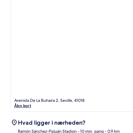
Avenida De La Buhaira 2, Seville, 41018
Åbn kort
Hvad ligger i nærheden?
Ramón Sánchez-Pizjuán Stadion
- 10 min. gang
- 0.9 km