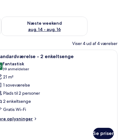
d aug. 7 - aug. 9
Tjek tilgængelighed for næste weekend aug. 14 - aug. 16
Næste weekend
aug. 14 - aug. 16
Viser 4 ud af 4 værelser
, et lille bord og en dekorativ vægdekoration.
ndlæs
Et hotelværelse med to senge, et rundt bord
5
tandardværelse - 2 enkeltsenge
le
Fantastisk
illeder
0
9,0 ud af 10
(39
39 anmeldelser
f
anmeldelser)
21 m²
tandardværelse
1 soveværelse
Plads til 2 personer
2 enkeltsenge
nkeltsenge
Gratis Wi-Fi
ere
ere oplysninger
lysninger
m
Se priser
andardværelse