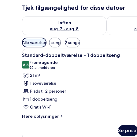
Tjek tilgængelighed for disse datoer
Tjek tilgængelighed for i aften aug. 7 - aug. 8
Tjek tilgænge
I aften
aug. 7 - aug. 8
a
Tilgængelige
Alle værelser
1 seng
2 senge
filtre
Indlæs
Standard-dobbeltværelse - 1 d
for
7
Standard-dobbeltværelse - 1 dobbeltseng
alle
værelser
Fremragende
billeder
8,8
8,8 ud af 10
(92
92 anmeldelser
af
anmeldelser)
21 m²
Standard-
1 soveværelse
dobbeltværelse
Plads til 2 personer
-
1 dobbeltseng
1
Gratis Wi-Fi
dobbeltseng
Flere
Flere oplysninger
oplysninger
om
Se prise
Standard-