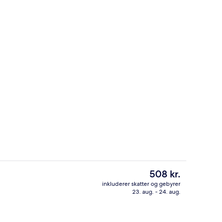
Tagterrasse
Den
508 kr.
nuværende
inkluderer skatter og gebyrer
pris
23. aug. - 24. aug.
natningsstedet)
Bar (på overnatningsstedet)
er
508 kr.