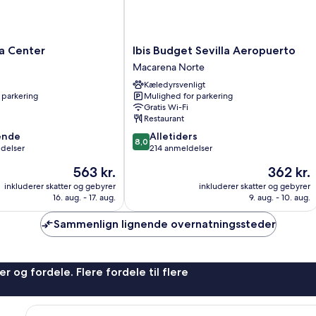
Ibis
la Center
Ibis Budget Sevilla Aeropuerto
Budget
Macarena Norte
Sevilla
Kæledyrsvenligt
Aeropuerto
 parkering
Mulighed for parkering
Macarena
Gratis Wi-Fi
Norte
Restaurant
8.0
ende
Alletiders
8,0
ud
ldelser
214 anmeldelser
af
Prisen
Prisen
563 kr.
362 kr.
10,
er
er
,
Alletiders,
inkluderer skatter og gebyrer
inkluderer skatter og gebyrer
563 kr.
362 kr.
16. aug. - 17. aug.
9. aug. - 10. aug.
214
anmeldelser
Sammenlign lignende overnatningssteder
r og fordele. Flere fordele til flere