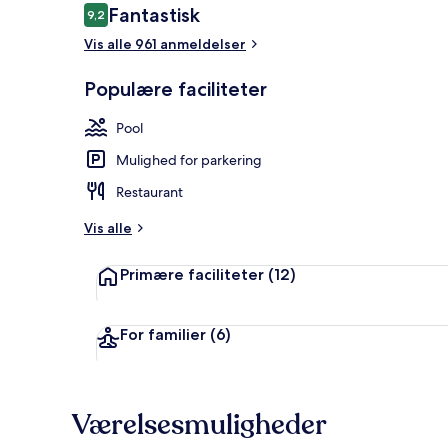
Anmeldelser
Fantastisk
9,2
9,2 ud af 10.
Vis alle 961 anmeldelser
Udendørs po
Populære faciliteter
Pool
Mulighed for parkering
Restaurant
Vis alle
Primære faciliteter
(12)
For familier
(6)
Værelsesmuligheder