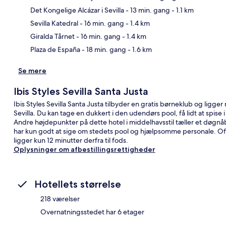
Det Kongelige Alcázar i Sevilla
- 13 min. gang
- 1.1 km
Kor
Sevilla Katedral
- 16 min. gang
- 1.4 km
Giralda Tårnet
- 16 min. gang
- 1.4 km
Plaza de España
- 18 min. gang
- 1.6 km
Se mere
Ibis Styles Sevilla Santa Justa
Ibis Styles Sevilla Santa Justa tilbyder en gratis børneklub og ligge
Sevilla. Du kan tage en dukkert i den udendørs pool, få lidt at spise
Andre højdepunkter på dette hotel i middelhavsstil tæller et døgnå
har kun godt at sige om stedets pool og hjælpsomme personale. Off
ligger kun 12 minutter derfra til fods.
Oplysninger om afbestillingsrettigheder
Hotellets størrelse
218 værelser
Overnatningsstedet har 6 etager