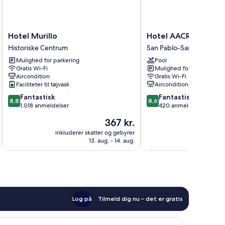
Hotel
Hotel
Hotel Murillo
Hotel AACR Monteol
Murillo
AACR
Historiske Centrum
San Pablo-Santa Justa-di
Historiske
Monteolivos
Mulighed for parkering
Pool
Centrum
San
Gratis Wi-Fi
Mulighed for parkering
Pablo-
Aircondition
Gratis Wi-Fi
Santa
Faciliteter til tøjvask
Aircondition
Justa-
8.8
8.6
Fantastisk
Fantastisk
distriktet
8,8
8,6
ud
ud
1.018 anmeldelser
420 anmeldelser
af
af
Prisen
367 kr.
10,
10,
er
Fantastisk,
Fantastisk,
inkluderer skatter og gebyrer
inkluderer 
367 kr.
13. aug. - 14. aug.
1.018
420
anmeldelser
anmeldelser
Log på
Tilmeld dig nu – det er gratis