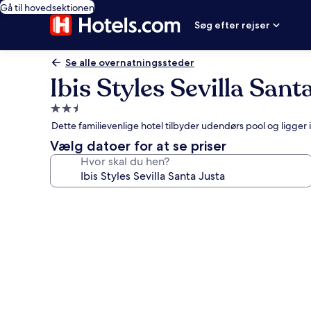
Gå til hovedsektionen
Søg efter rejser
Se alle overnatningssteder
Ibis Styles Sevilla Sant
2.5-
stjernet
Dette familievenlige hotel tilbyder udendørs pool og ligger 
overnatningssted
Vælg datoer for at se priser
Hvor skal du hen?
Billedgalleri
for
Ibis
Styles
Sevilla
Santa