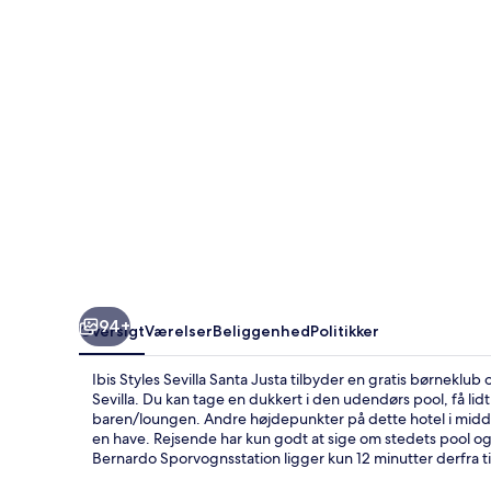
Justa
94+
Oversigt
Værelser
Beliggenhed
Politikker
Ibis Styles Sevilla Santa Justa tilbyder en gratis børneklub
Sevilla. Du kan tage en dukkert i den udendørs pool, få lidt 
baren/loungen. Andre højdepunkter på dette hotel i middel
en have. Rejsende har kun godt at sige om stedets pool o
Bernardo Sporvognsstation ligger kun 12 minutter derfra ti