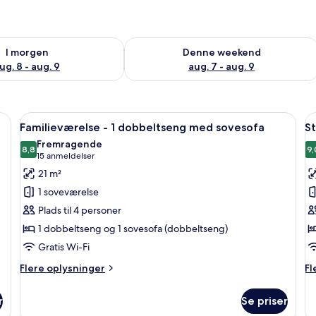
lighed for i morgen aug. 8 - aug. 9
Tjek tilgængelighed for denne weeken
I morgen
Denne weekend
ug. 8 - aug. 9
aug. 7 - aug. 9
obbeltseng | Pengeskab på værelset, lydisolering, gratis baby-/barnesenge
Indlæs
Et moderne soveværelse med seng, sofa
I
5
Familieværelse - 1 dobbeltseng med sovesofa
S
alle
al
Fremragende
billeder
8,8
b
9,
8,8 ud af 10
(15
15 anmeldelser
af
a
anmeldelser)
21 m²
Familieværelse
S
1 soveværelse
-
-
Plads til 4 personer
1
2
1 dobbeltseng og 1 sovesofa (dobbeltseng)
dobbeltseng
e
Gratis Wi-Fi
med
sovesofa
Flere
Fl
Flere oplysninger
Fl
oplysninger
op
om
o
r
Se priser
Familieværelse
St