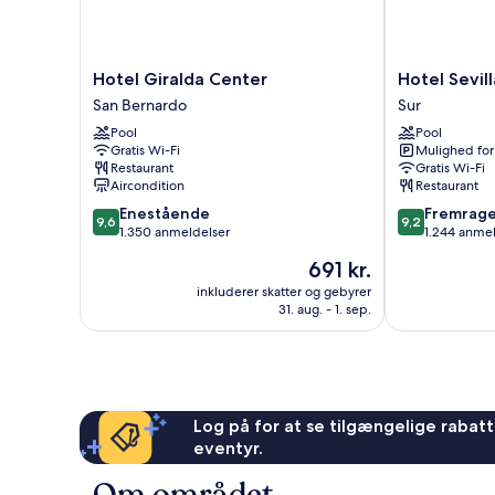
Hotel
Hotel
Hotel Giralda Center
Hotel Sevil
Giralda
Sevilla
San Bernardo
Sur
Center
Center
Pool
Pool
San
Sur
Gratis Wi-Fi
Mulighed for
Bernardo
Restaurant
Gratis Wi-Fi
Aircondition
Restaurant
9.6
9.2
Enestående
Fremrag
9,6
9,2
ud
ud
1.350 anmeldelser
1.244 anme
af
af
Prisen
691 kr.
10,
10,
er
Enestående,
Fremragende
inkluderer skatter og gebyrer
691 kr.
31. aug. - 1. sep.
1.350
1.244
anmeldelser
anmeldelser
Log på for at se tilgængelige rabatte
eventyr.