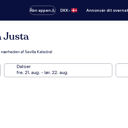
•
Åbn appen
DKK
Annoncér dit overna
a Justa
i nærheden af Sevilla Katedral
Datoer