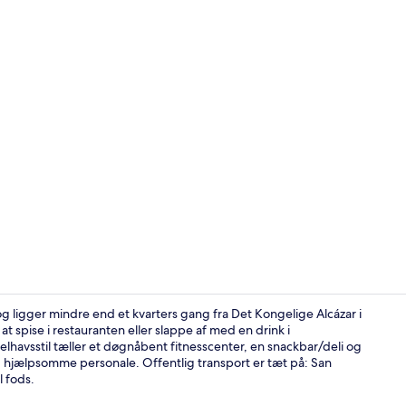
Restaurant
 og ligger mindre end et kvarters gang fra Det Kongelige Alcázar i
at spise i restauranten eller slappe af med en drink i
havsstil tæller et døgnåbent fitnesscenter, en snackbar/deli og
Bar (på over
g hjælpsomme personale. Offentlig transport er tæt på: San
l fods.