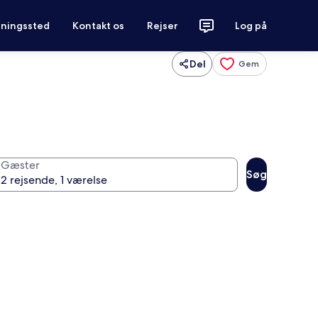
tningssted
Kontakt os
Rejser
Log på
Del
Gem
Gæster
Søg