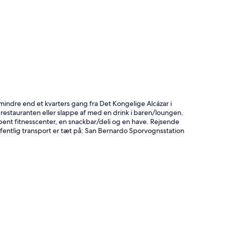
t
r mindre end et kvarters gang fra Det Kongelige Alcázar i
 i restauranten eller slappe af med en drink i baren/loungen.
bent fitnesscenter, en snackbar/deli og en have. Rejsende
entlig transport er tæt på: San Bernardo Sporvognsstation