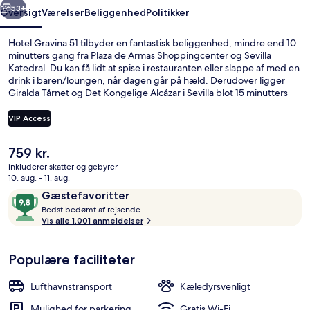
53+
Oversigt
Værelser
Beliggenhed
Politikker
Hotel Gravina 51 tilbyder en fantastisk beliggenhed, mindre end 10
minutters gang fra Plaza de Armas Shoppingcenter og Sevilla
Katedral. Du kan få lidt at spise i restauranten eller slappe af med en
drink i baren/loungen, når dagen går på hæld. Derudover ligger
Giralda Tårnet og Det Kongelige Alcázar i Sevilla blot 15 minutters
gang væk. Stedets hjælpsomme personale og generelle forhold får
rigtig gode bedømmelser fra rejsende. Offentlig transport ligger
VIP Access
kun en kort gåtur væk: Plaza Nueva Station ligger 6 minutter væk og
Archivo de Indias Station ligger 11 minutter derfra.
Den
759 kr.
Reception
nuværende
inkluderer skatter og gebyrer
pris
10. aug. - 11. aug.
er
Anmeldelser
9,8
Gæstefavoritter
759 kr.
B
ud
Bedst bedømt af rejsende
e
Vis alle 1.001 anmeldelser
af
d
10,
s
Gæstefavoritter
Populære faciliteter
t
b
Lufthavnstransport
Kæledyrsvenligt
e
d
Mulighed for parkering
Gratis Wi-Fi