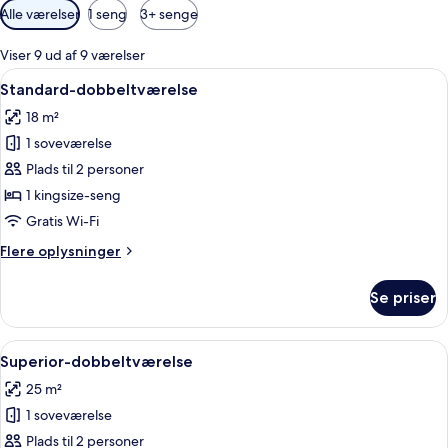
Tilgængelige
Alle værelser
1 seng
3+ senge
filtre
for
Viser 9 ud af 9 værelser
værelser
Indlæs
En pænt redt seng med et hvidt og b
4
Standard-dobbeltværelse
alle
18 m²
billeder
1 soveværelse
af
Standard-
Plads til 2 personer
dobbeltværelse
1 kingsize-seng
Gratis Wi-Fi
Flere
Flere oplysninger
oplysninger
om
Se priser
Standard-
dobbeltværelse
Indlæs
Et pænt opredt soveværelse med en s
8
Superior-dobbeltværelse
alle
25 m²
billeder
1 soveværelse
af
Superior-
Plads til 2 personer