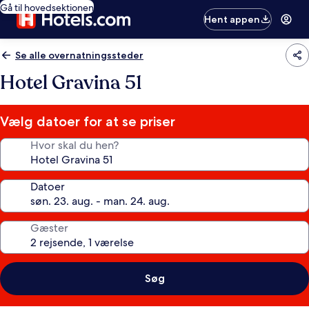
Gå til hovedsektionen
Hent appen
Se alle overnatningssteder
Hotel Gravina 51
Vælg datoer for at se priser
Hvor skal du hen?
Datoer
Gæster
Søg