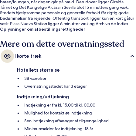
baren/loungen, når dagen går på hæld. Derudover ligger Giralda
Tårnet og Det Kongelige Alcázar i Sevilla blot 15 minutters gang væk.
Stedets hjælpsomme personale og generelle forhold får rigtig gode
bedømmelser fra rejsende. Offentlig transport ligger kun en kort gåtur
væk: Plaza Nueva Station ligger 6 minutter væk og Archivo de Indias
Station ligger 11 minutter derfra.
Oplysninger om afbestillingsrettigheder
Mere om dette overnatningssted
I korte træk
Hotellets størrelse
38 værelser
Overnatningsstedet har 3 etager
Indtjekning/udtjekning
Indtjekning er fra kl. 15.00 til kl. 00.00
Mulighed for kontaktløs indtjekning
Sen indtjekning afhænger af tilgængelighed
Minimumsalder for indtjekning: 18 år