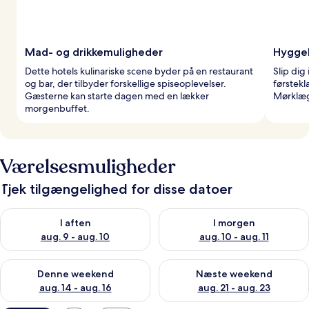
Mad- og drikkemuligheder
Hyggel
Dette hotels kulinariske scene byder på en restaurant
Slip dig
og bar, der tilbyder forskellige spiseoplevelser.
førstekl
Gæsterne kan starte dagen med en lækker
Mørklæg
morgenbuffet.
Værelsesmuligheder
Tjek tilgængelighed for disse datoer
Tjek tilgængelighed for i aften aug. 9 - aug. 10
Tjek tilgængelighed for i morg
I aften
I morgen
aug. 9 - aug. 10
aug. 10 - aug. 11
Tjek tilgængelighed for denne weekend aug. 14 - aug. 16
Tjek tilgængelighed for næste
Denne weekend
Næste weekend
aug. 14 - aug. 16
aug. 21 - aug. 23