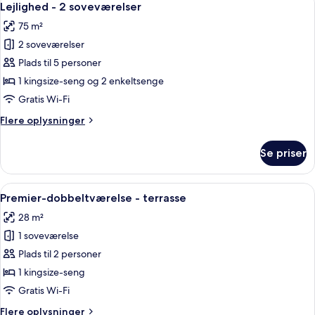
8
Lejlighed - 2 soveværelser
alle
75 m²
billeder
2 soveværelser
af
Lejlighed
Plads til 5 personer
-
1 kingsize-seng og 2 enkeltsenge
2
Gratis Wi-Fi
soveværelser
Flere
Flere oplysninger
oplysninger
om
Se priser
Lejlighed
-
2
Indlæs
En seng med himmelseng, et natbord 
7
soveværelser
Premier-dobbeltværelse - terrasse
alle
28 m²
billeder
1 soveværelse
af
Premier-
Plads til 2 personer
dobbeltværelse
1 kingsize-seng
-
Gratis Wi-Fi
terrasse
Flere
Flere oplysninger