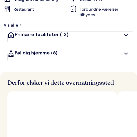
ø
Restaurant
Forbundne værelser
m
tilbydes
t
Vis alle
a
f
Primære faciliteter
(12)
r
e
Føl dig hjemme
(6)
j
s
e
n
d
Derfor elsker vi dette overnatningssted
e