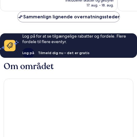
inkluderer skatter og gebyrer
817 kr.
anmeldelser
anmelde
17. aug. - 18. aug.
Sammenlign lignende overnatningssteder
Log på for at se tilgængelige rabatter og fordele. Flere
fordele til flere eventyr.
Log på
Tilmeld dig nu – det er gratis
Om området