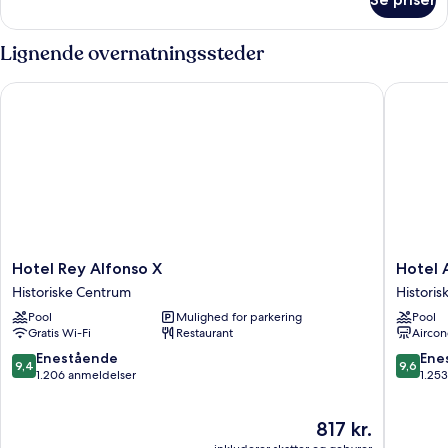
Junior-
dobbeltværelse
-
Lignende overnatningssteder
terrasse
Hotel Rey Alfonso X
Hotel Am
Hotel
Hotel
Hotel Rey Alfonso X
Hotel 
Rey
Amadeu
Historiske Centrum
Histori
Alfonso
Sevilla
Pool
Mulighed for parkering
Pool
X
Historis
Gratis Wi-Fi
Restaurant
Aircon
Historiske
Centru
Centrum
9.4
9.6
Enestående
Ene
9,4
9,6
ud
ud
1.206 anmeldelser
1.25
af
af
10,
10,
Prisen
817 kr.
Enestående,
Eneståe
er
1.206
1.253