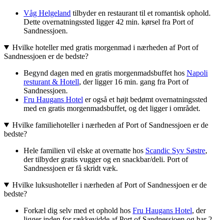
Våg Helgeland
tilbyder en restaurant til et romantisk ophold.
Dette overnatningssted ligger 42 min. kørsel fra Port of
Sandnessjoen.
Hvilke hoteller med gratis morgenmad i nærheden af Port of
Sandnessjoen er de bedste?
Begynd dagen med en gratis morgenmadsbuffet hos
Napoli
resturant & Hotell
, der ligger 16 min. gang fra Port of
Sandnessjoen.
Fru Haugans Hotel
er også et højt bedømt overnatningssted
med en gratis morgenmadsbuffet, og det ligger i området.
Hvilke familiehoteller i nærheden af Port of Sandnessjoen er de
bedste?
Hele familien vil elske at overnatte hos
Scandic Syv Søstre
,
der tilbyder gratis vugger og en snackbar/deli. Port of
Sandnessjoen er få skridt væk.
Hvilke luksushoteller i nærheden af Port of Sandnessjoen er de
bedste?
Forkæl dig selv med et ophold hos
Fru Haugans Hotel
, der
ligger inden for rækkevidde af Port of Sandnessjoen og har 2