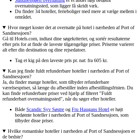
Sandnessjøen overnatting
er et andet højt bedømt
overnatningssted, som ligger få skridt væk.
Du finder 34 hoteller, ferieboliger med mere at vælge mellem i
området.
Hvor meget koster det at overnatte på hotel i nærheden af Port of
Sandnessjoen?
Gå til Hotels.com, indtast dine søgekriterier, og sortér resultaterne
efter pris for at finde de laveste tilgængelige priser. Priserne varierer
alt efter din destination og dine rejsedatoer.
Tag et kig på den laveste pris pr. nat: fra 605 kr.
Kan jeg finde fuldt refunderbare hoteller i nærheden af Port of
Sandnessjoen?
Ja, du finder mange hoteller, som tilbyder refunderbare
værelsespriser, så længe du afbestiller inden afbestillingsfristen. Du
kan finde refunderbare priser ved hjælp af filteret "Fuldt
refunderbart overnatningssted", når du søger efter hoteller.
Både
Scandic Syv Søstre
og
Fru Haugans Hotel
er højt
bedømte hoteller i nærheden af Port of Sandnessjoen, som
tilbyder disse priser.
Hvilke romantiske hoteller i nærheden af Port of Sandnessjoen er
de bedste?