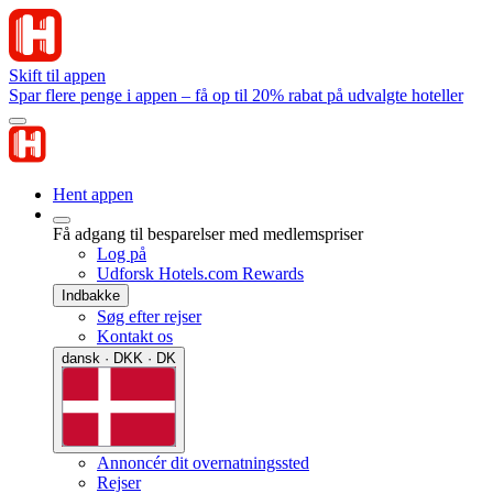
Skift til appen
Spar flere penge i appen – få op til 20% rabat på udvalgte hoteller
Hent appen
Få adgang til besparelser med medlemspriser
Log på
Udforsk Hotels.com Rewards
Indbakke
Søg efter rejser
Kontakt os
dansk · DKK · DK
Annoncér dit overnatningssted
Rejser