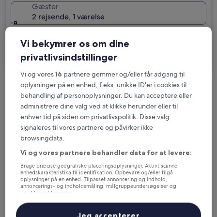
Gæster
2 rejsende, 1 værelse
Jeg skal på forretningsrejse
Vi bekymrer os om dine
privatlivsindstillinger
Søg
Vi og vores
16
partnere gemmer og/eller får adgang til
oplysninger på en enhed, f.eks. unikke ID'er i cookies til
Muligheder for gratis afbestilling, hvis dine
behandling af personoplysninger. Du kan acceptere eller
planer ændrer sig
administrere dine valg ved at klikke herunder eller til
enhver tid på siden om privatlivspolitik. Disse valg
signaleres til vores partnere og påvirker ikke
Optjen fordele for hver overnatning
browsingdata.
Vi og vores partnere behandler data for at levere:
Spar flere penge med medlemspriser
Bruge præcise geografiske placeringsoplysninger. Aktivt scanne
enhedskarakteristika til identifikation. Opbevare og/eller tilgå
oplysninger på en enhed. Tilpasset annoncering og indhold,
annoncerings- og indholdsmåling, målgruppeundersøgelser og
udvikling af tjenester.
Tjek priser for disse datoer
Liste over partnere (leverandører)
Jeg accepterer