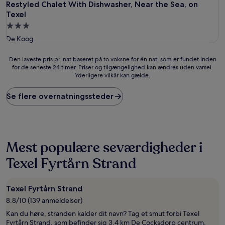
Restyled Chalet With Dishwasher, Near the Sea, on Texel
Restyled Chalet With Dishwasher, Near the Sea, on
Texel
3.0-
stjernet
De Koog
overnatningssted
Den
Den laveste pris pr. nat baseret på to voksne for én nat, som er fundet inden
for de seneste 24 timer. Priser og tilgængelighed kan ændres uden varsel.
laveste
Yderligere vilkår kan gælde.
pris
pr.
nat
Se flere overnatningssteder
baseret
på
to
voksne
for
Mest populære seværdigheder i
én
nat,
Texel Fyrtårn Strand
som
er
fundet
Texel Fyrtårn Strand
inden
8.8/10 (139 anmeldelser)
for
de
Kan du høre, stranden kalder dit navn? Tag et smut forbi Texel
seneste
Fyrtårn Strand, som befinder sig 3,4 km De Cocksdorp centrum.