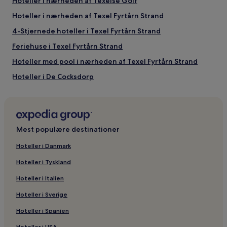
Hoteller i nærheden af Texelse Golf
Hoteller i nærheden af Texel Fyrtårn Strand
4-Stjernede hoteller i Texel Fyrtårn Strand
Feriehuse i Texel Fyrtårn Strand
Hoteller med pool i nærheden af Texel Fyrtårn Strand
Hoteller i De Cocksdorp
Hoteller i nærheden af Fyrtårn
Hoteller i nærheden af Eureka Orkidéer & Fuglebusk
Familievenlige hoteller i nærheden af Texel Fyrtårn Strand
Mest populære destinationer
Luksushoteller i nærheden af Texel Fyrtårn Strand
Hoteller i Danmark
Hoteller i nærheden af Texel Internationale Lufthavn
Hoteller i Tyskland
Villaer i Texel Fyrtårn Strand
Hoteller i Italien
Spahoteller i nærheden af Texel Fyrtårn Strand
Hoteller i Sverige
2-Stjernede hoteller i Texel Fyrtårn Strand
Hoteller i Spanien
Hoteller i USA