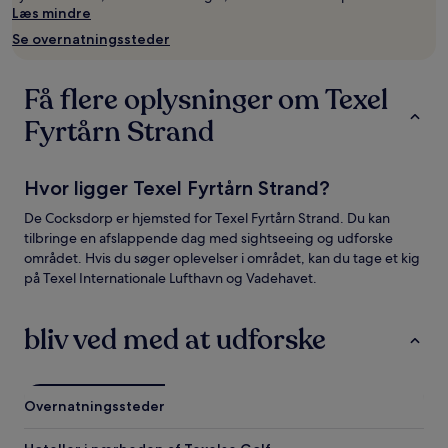
24
Læs mindre
timer.
Se overnatningssteder
Priser
og
tilgængelighed
Få flere oplysninger om Texel
kan
ændres
Fyrtårn Strand
uden
varsel.
Yderligere
Hvor ligger Texel Fyrtårn Strand?
vilkår
kan
De Cocksdorp er hjemsted for Texel Fyrtårn Strand. Du kan
gælde.
tilbringe en afslappende dag med sightseeing og udforske
området. Hvis du søger oplevelser i området, kan du tage et kig
på Texel Internationale Lufthavn og Vadehavet.
bliv ved med at udforske
Overnatningssteder