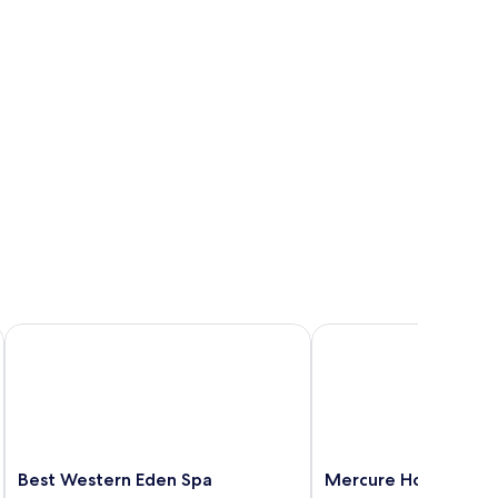
Best Western Eden Spa
Mercure Honfleur
Best
Mercure
Best Western Eden Spa
Mercure Honfleur
Western
Honfleur