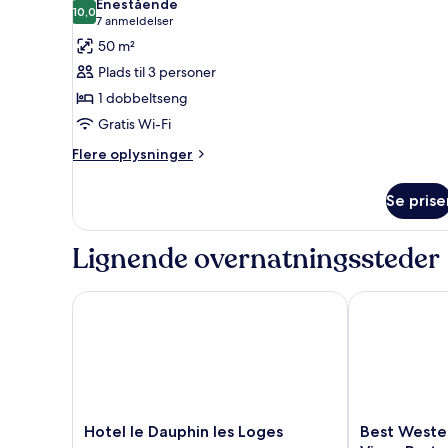
Enestående
billeder
10,0
10,0 ud af 10
(7
7 anmeldelser
af
anmeldelser)
50 m²
Suite
Plads til 3 personer
1 dobbeltseng
Gratis Wi-Fi
Flere
Flere oplysninger
oplysninger
om
Se prise
Suite
Lignende overnatningssteder
Hotel le Dauphin les Loges
Best Western 
Hotel
Best
Hotel le Dauphin les Loges
Best Wester
le
Western