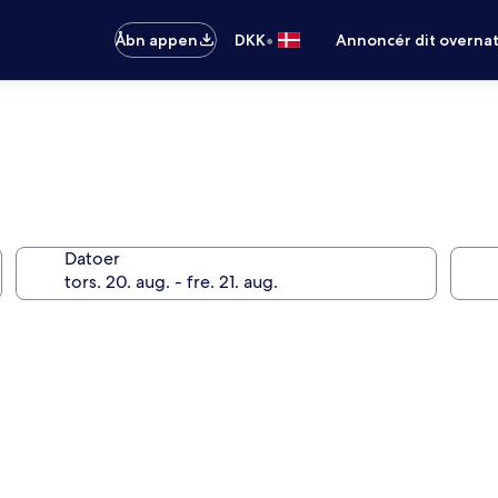
•
Åbn appen
DKK
Annoncér dit overna
Datoer