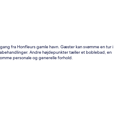
rs gang fra Honfleurs gamle havn. Gæster kan svømme en tur i
abehandlinger. Andre højdepunkter tæller et boblebad, en
somme personale og generelle forhold.