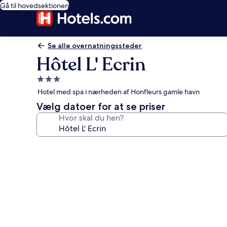
Gå til hovedsektionen
Se alle overnatningssteder
Hôtel L' Ecrin
3.0-
stjernet
Hotel med spa i nærheden af Honfleurs gamle havn
overnatningssted
Vælg datoer for at se priser
Hvor skal du hen?
Billedgalleri
for
Hôtel
L'
Ecrin