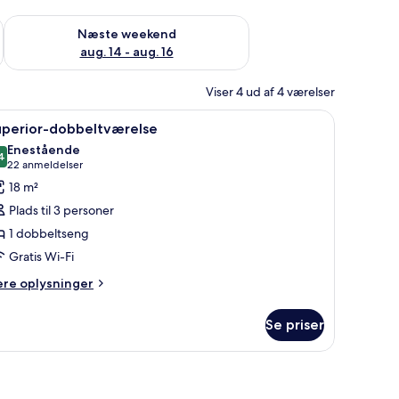
d aug. 7 - aug. 9
Tjek tilgængelighed for næste weekend aug. 14 - aug. 16
Næste weekend
aug. 14 - aug. 16
Viser 4 ud af 4 værelser
stol og en dør til et andet rum.
ndlæs
Et hotelværelse med en seng, blomstrede gardi
6
uperior-dobbeltværelse
le
Enestående
illeder
4
9,4 ud af 10
(22
22 anmeldelser
f
anmeldelser)
18 m²
uperior-
Plads til 3 personer
obbeltværelse
1 dobbeltseng
Gratis Wi-Fi
ere
ere oplysninger
lysninger
m
Se priser
perior-
bbeltværelse