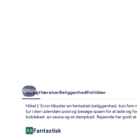
50+
Oversigt
Værelser
Beliggenhed
Politikker
Hôtel L' Ecrin tilbyder en fantastisk beliggenhed, kun f
tur i den udendørs pool og besøge spaen for at lade sig 
boblebad, en sauna og et dampbad. Rejsende har godt at
Anmeldelser
Fantastisk
9,2
9,2 ud af 10.