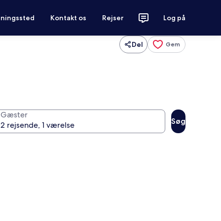
tningssted
Kontakt os
Rejser
Log på
Del
Gem
Gæster
Søg