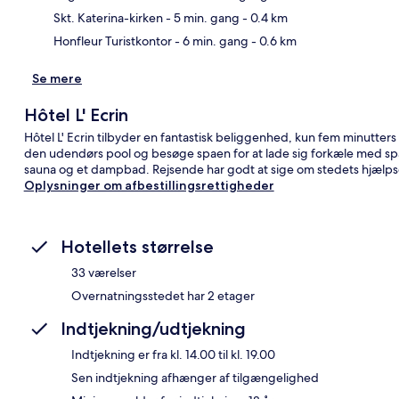
Skt. Katerina-kirken
- 5 min. gang
- 0.4 km
Honfleur Turistkontor
- 6 min. gang
- 0.6 km
Se mere
Hôtel L' Ecrin
Hôtel L' Ecrin tilbyder en fantastisk beliggenhed, kun fem minutte
den udendørs pool og besøge spaen for at lade sig forkæle med sp
sauna og et dampbad. Rejsende har godt at sige om stedets hjælp
Oplysninger om afbestillingsrettigheder
Hotellets størrelse
33 værelser
Overnatningsstedet har 2 etager
Indtjekning/udtjekning
Indtjekning er fra kl. 14.00 til kl. 19.00
Sen indtjekning afhænger af tilgængelighed