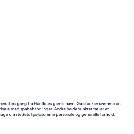
Udvendig de
em minutters gang fra Honfleurs gamle havn. Gæster kan svømme en
forkæle med spabehandlinger. Andre højdepunkter tæller et
 sige om stedets hjælpsomme personale og generelle forhold.
Udvendig de