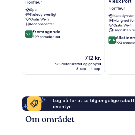
Vieux Port
Honfleur
Dauphin
Le
Honfleur
Spa
les
Cheval
Kæledyrsvenligt
Loges
Blanc
Kæledyrsvenl
Gratis Wi-Fi
Mulighed for
Honfleur
-
Motionscenter
Gratis Wi-Fi
Vieux
Døgnåben re
9.0
Fremragende
Port
9,0
ud
599 anmeldelser
8.4
Honfleur
Alletider
8,4
af
ud
923 anmeld
10,
af
Fremragende,
10,
Prisen
712 kr.
599
Alletiders,
er
anmeldelser
inkluderer skatter og gebyrer
923
712 kr.
3. sep. - 4. sep.
anmeldelser
Log på for at se tilgængelige rabatte
eventyr.
Om området