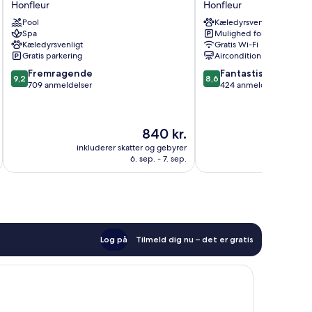
Honfleur
Honfleur
Eden
Honfleur
Pool
Kæledyrsvenligt
Spa
Spa
Mulighed for parkering
Honfleur
Kæledyrsvenligt
Gratis Wi-Fi
Gratis parkering
Aircondition
9.2
8.6
Fremragende
Fantastisk
9,2
8,6
ud
ud
709 anmeldelser
424 anmeldelser
af
af
10,
10,
Fremragende,
Fantastisk,
Prisen
840 kr.
709
424
er
anmeldelser
anmeldelser
inkluderer skatter og gebyrer
inkluderer 
840 kr.
6. sep. - 7. sep.
Log på
Tilmeld dig nu – det er gratis