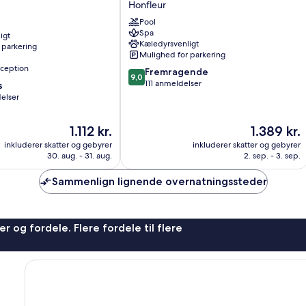
Honfleur
Rituel
Pool
Honfleur
Spa
igt
Honfleur
Kæledyrsvenligt
 parkering
Mulighed for parkering
ception
9.0
Fremragende
9,0
ud
111 anmeldelser
s
af
elser
10,
Fremragende,
Prisen
Prisen
1.112 kr.
1.389 kr.
111
er
er
anmeldelser
inkluderer skatter og gebyrer
inkluderer skatter og gebyrer
1.112 kr.
1.389 kr.
30. aug. - 31. aug.
2. sep. - 3. sep.
Sammenlign lignende overnatningssteder
r og fordele. Flere fordele til flere