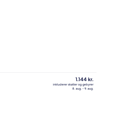
Indendørs pool
Den
1.144 kr.
nuværende
inkluderer skatter og gebyrer
pris
8. aug. - 9. aug.
er, der serverer morgenmad, frokost, aftensmad og brunch
Facilitet på overnatningsstedet
er
1.144 kr.