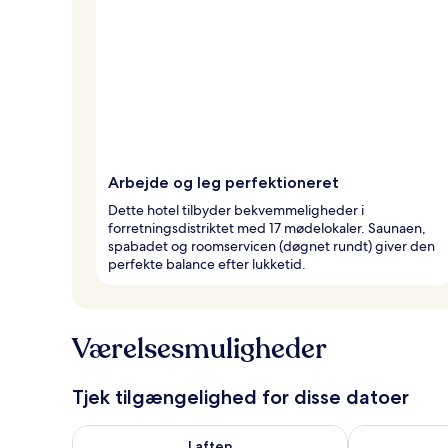
Arbejde og leg perfektioneret
Dette hotel tilbyder bekvemmeligheder i
forretningsdistriktet med 17 mødelokaler. Saunaen,
spabadet og roomservicen (døgnet rundt) giver den
perfekte balance efter lukketid.
Værelsesmuligheder
Tjek tilgængelighed for disse datoer
Tjek tilgængelighed for i aften aug. 7 - aug. 8
Tjek tilgænge
I aften