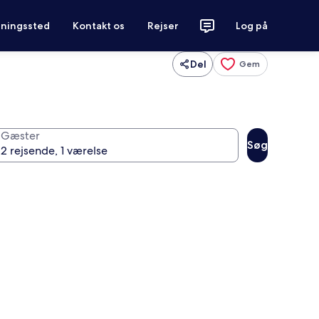
tningssted
Kontakt os
Rejser
Log på
Del
Gem
Gæster
Søg