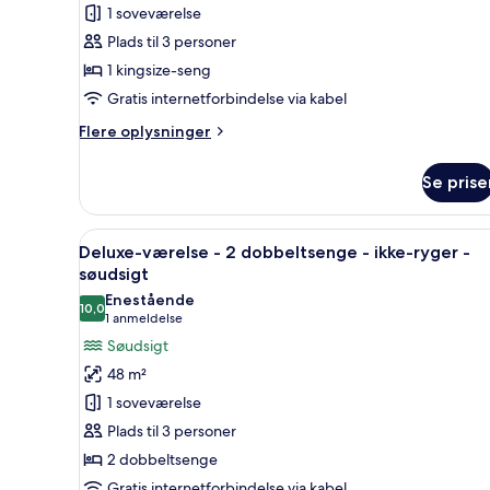
-
1 soveværelse
1
Plads til 3 personer
kingsize-
1 kingsize-seng
seng
Gratis internetforbindelse via kabel
-
ikke-
Flere
Flere oplysninger
ryger
oplysninger
om
-
Se prise
Executive-
søudsigt
suite
-
Indlæs
Et moderne hotelværelse med et
5
1
Deluxe-værelse - 2 dobbeltsenge - ikke-ryger -
alle
kingsize-
søudsigt
seng
billeder
Enestående
-
10,0
af
10,0 ud af 10
(1
1 anmeldelse
ikke-
Deluxe-
anmeldelse)
Søudsigt
ryger
værelse
-
48 m²
søudsigt
-
1 soveværelse
2
Plads til 3 personer
dobbeltsenge
2 dobbeltsenge
-
Gratis internetforbindelse via kabel