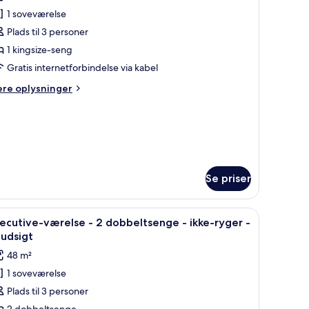
illeder
1 soveværelse
f
ke-
xecutive-
Plads til 3 personer
ger
uite
1 kingsize-seng
Gratis internetforbindelse via kabel
ere
ere oplysninger
ingsize-
lysninger
eng
m
ecutive-
ite
kke-
yger
ngsize-
Se priser
ng
ke-
ver udsigt over byen.
badekar, udsigt over byen, og et separat soveværelse med seng og skrivebo
ndlæs
Et moderne hotelværelse med et stort badekar,
10
ecutive-værelse - 2 dobbeltsenge - ikke-ryger -
ger
le
udsigt
illeder
48 m²
f
1 soveværelse
xecutive-
Plads til 3 personer
ærelse
2 dobbeltsenge