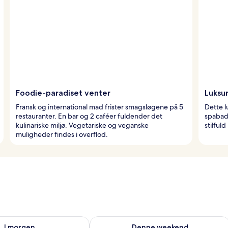
Foodie-paradiset venter
Luksur
Fransk og international mad frister smagsløgene på 5
Dette l
restauranter. En bar og 2 caféer fuldender det
spabad 
kulinariske miljø. Vegetariske og veganske
stilfuld
muligheder findes i overflod.
lighed for i morgen aug. 8 - aug. 9
Tjek tilgængelighed for denne weeken
I morgen
Denne weekend