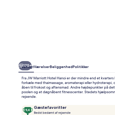
175+
Oversigt
Værelser
Beliggenhed
Politikker
Fra JW Marriott Hotel Hanoi er der mindre end et kvarters
forkæle med thaimassage, aromaterapi eller hydroterapi, og 
åben til frokost og aftensmad. Andre højdepunkter på dett
poolen og et døgnåbent fitnesscenter. Stedets hjælpsom
rejsende.
Anmeldelser
9,4
Gæstefavoritter
B
ud
Bedst bedømt af rejsende