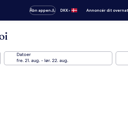
•
Åbn appen
DKK
Annoncér dit overna
oi
Datoer