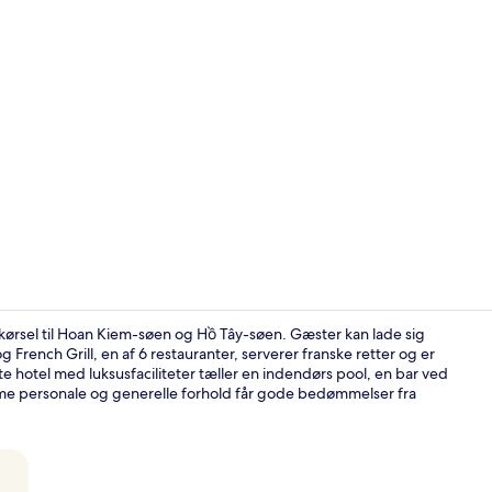
Lounge
 kørsel til Hoan Kiem-søen og Hồ Tây-søen. Gæster kan lade sig
French Grill, en af 6 restauranter, serverer franske retter og er
e hotel med luksusfaciliteter tæller en indendørs pool, en bar ved
6 restaurant
me personale og generelle forhold får gode bedømmelser fra