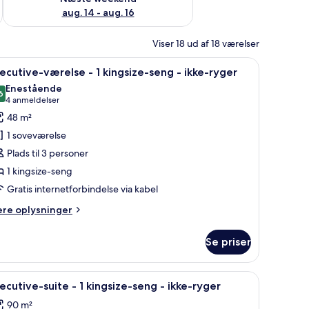
aug. 14 - aug. 16
Viser 18 ud af 18 værelser
med udsigt over byen.
eng, et skrivebord og et fjernsyn.
ndlæs
Et moderne hotelværelse med en stor seng, et s
11
ecutive-værelse - 1 kingsize-seng - ikke-ryger
le
Enestående
illeder
6
9,6 ud af 10
(4
4 anmeldelser
f
anmeldelser)
48 m²
xecutive-
1 soveværelse
ærelse
Plads til 3 personer
1 kingsize-seng
Gratis internetforbindelse via kabel
ingsize-
eng
ere
ere oplysninger
lysninger
m
kke-
Se priser
ecutive-
yger
relse
ng, et skrivebord, et fjernsyn og udsigt over bybilledet.
ndlæs
En moderne stue med sofa, rød lænestol, sof
14
ecutive-suite - 1 kingsize-seng - ikke-ryger
le
ngsize-
90 m²
ng