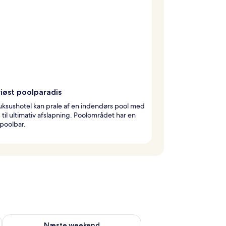
iøst poolparadis
uksushotel kan prale af en indendørs pool med
til ultimativ afslapning. Poolområdet har en
 poolbar.
d aug. 7 - aug. 9
Tjek tilgængelighed for næste weekend aug. 14 - aug. 16
Næste weekend