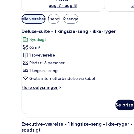
aug. 7 - aug. 8
a
Tilgængelige
Alle værelser
1 seng
2 senge
filtre
Indlæs
Et moderne hotelværelse med t
for
15
Deluxe-suite - 1 kingsize-seng - ikke-ryger
alle
værelser
Byudsigt
billeder
65 m²
af
Deluxe-
1 soveværelse
suite
Plads til 3 personer
-
1 kingsize-seng
1
Gratis internetforbindelse via kabel
kingsize-
Flere
Flere oplysninger
seng
oplysninger
-
om
ikke-
Deluxe-
Se prise
suite
ryger
-
1
Indlæs
Et moderne hotelværelse med en
10
Executive-værelse - 1 kingsize-seng - ikke-ryger -
kingsize-
alle
søudsigt
seng