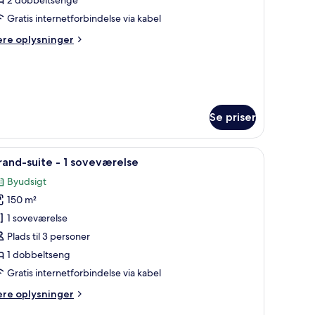
Gratis internetforbindelse via kabel
obbeltsenge
ere
ere oplysninger
lysninger
kke-
m
ecutive-
yger
relse
øudsigt
Se priser
bbeltsenge
badekar, en seng, et skrivebord og udsigt over byen.
ke-
ndlæs
Et moderne hotelværelse med spiseplads, sofa
15
and-suite - 1 soveværelse
ger
le
Byudsigt
illeder
udsigt
150 m²
f
rand-
1 soveværelse
uite
Plads til 3 personer
1 dobbeltseng
Gratis internetforbindelse via kabel
oveværelse
ere
ere oplysninger
lysninger