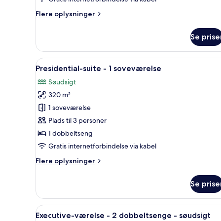
ikke-
ryger
Flere
Flere oplysninger
-
oplysninger
om
søudsigt
Se prise
Deluxe-
værelse
-
Indlæs
Et moderne hotelværelse med en
13
2
Presidential-suite - 1 soveværelse
alle
dobbeltsenge
Søudsigt
-
billeder
ikke-
320 m²
af
ryger
Presidential-
1 soveværelse
-
suite
søudsigt
Plads til 3 personer
-
1 dobbeltseng
1
Gratis internetforbindelse via kabel
soveværelse
Flere
Flere oplysninger
oplysninger
om
Se prise
Presidential-
suite
-
Indlæs
Et moderne hotelværelse med en
10
1
Executive-værelse - 2 dobbeltsenge - søudsigt