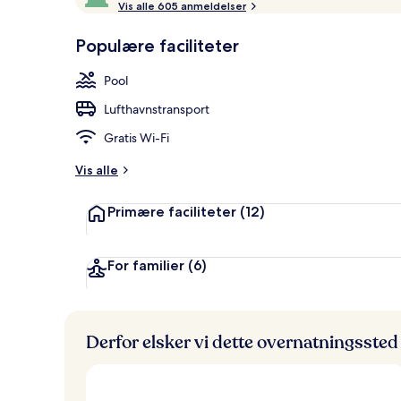
e
Vis alle 605 anmeldelser
af
Lounge
d
10,
s
Populære faciliteter
Gæstefavoritter
t
Pool
b
e
Lufthavnstransport
d
ø
Gratis Wi-Fi
m
t
Vis alle
a
Primære faciliteter
(12)
f
r
e
For familier
(6)
j
s
e
n
Derfor elsker vi dette overnatningssted
d
e