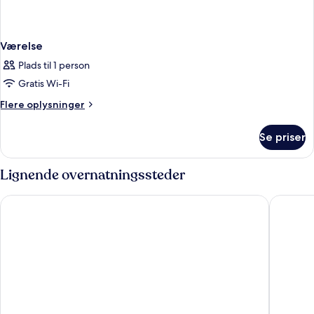
Værelse
Plads til 1 person
Gratis Wi-Fi
Flere
Flere oplysninger
oplysninger
om
Se priser
Værelse
Lignende overnatningssteder
Astoria Lucerne
AMERON 