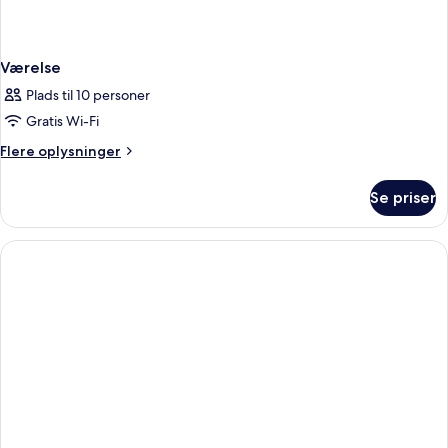
Værelse
Plads til 10 personer
Gratis Wi-Fi
Flere
Flere oplysninger
oplysninger
om
Se priser
Værelse