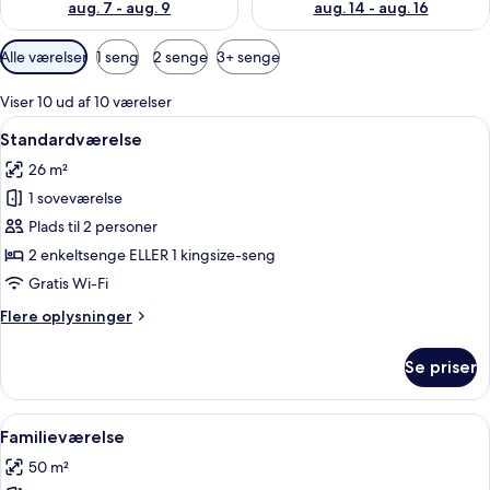
aug. 7 - aug. 9
aug. 14 - aug. 16
Tilgængelige
Alle værelser
1 seng
2 senge
3+ senge
filtre
for
Viser 10 ud af 10 værelser
værelser
Indlæs
Et hotelværelse med en dobbeltseng,
17
Standardværelse
alle
26 m²
billeder
1 soveværelse
af
Standardværelse
Plads til 2 personer
2 enkeltsenge ELLER 1 kingsize-seng
Gratis Wi-Fi
Flere
Flere oplysninger
oplysninger
om
Se priser
Standardværelse
Indlæs
Et hotelværelse med bruser, seng, skri
10
Familieværelse
alle
50 m²
billeder