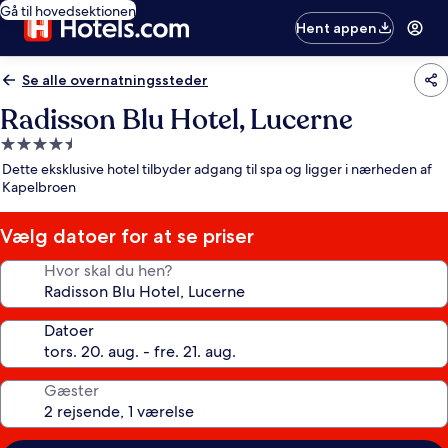
Gå til hovedsektionen
Hent appen
Se alle overnatningssteder
Radisson Blu Hotel, Lucerne
4.5-
stjernet
Dette eksklusive hotel tilbyder adgang til spa og ligger i nærheden af
overnatningssted
Kapelbroen
Vælg datoer for at se priser
Hvor skal du hen?
Datoer
Gæster