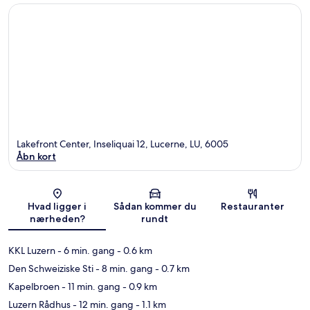
Lakefront Center, Inseliquai 12, Lucerne, LU, 6005
Åbn kort
Kort
Hvad ligger i
Sådan kommer du
Restauranter
nærheden?
rundt
KKL Luzern
- 6 min. gang
- 0.6 km
Den Schweiziske Sti
- 8 min. gang
- 0.7 km
Kapelbroen
- 11 min. gang
- 0.9 km
Luzern Rådhus
- 12 min. gang
- 1.1 km