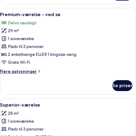
værelse
Indlæs
Et moderne hotelværelse med seng, sid
10
Premium-værelse - ved sø
alle
Delvis søudsigt
billeder
29 m²
af
Premium-
1 soveværelse
værelse
Plads til 3 personer
-
2 enkeltsenge ELLER 1 kingsize-seng
ved
Gratis Wi-Fi
sø
Flere
Flere oplysninger
oplysninger
om
Se priser
Premium-
værelse
-
Indlæs
Et hotelværelse med en stor seng, et sk
12
ved
Superior-værelse
alle
sø
28 m²
billeder
1 soveværelse
af
Superior-
Plads til 3 personer