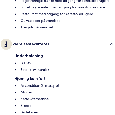
Registreringsskranke med adgang for kørestolsbrugere
Forretningscenter med adgang for kørestolsbrugere
Restaurant med adgang for kørestolsbrugere
Gulvtæpper på værelset
Trægulv på værelset
Værelsesfaciliteter
Underholdning
LCD-tv
Satellit-tv-kanaler
Hjemlig komfort
Aircondition (klimastyret)
Minibar
Kaffe-/temaskine
Elkedel
Badekåber