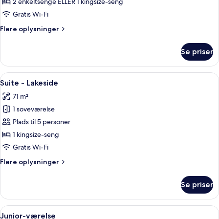
værelse
2 enkeltsenge ELLER 1 kingsize-seng
Gratis Wi-Fi
Flere
Flere oplysninger
oplysninger
om
Se priser
Superior-
værelse
Indlæs
Et moderne hotelværelse med sofa, to 
13
Suite - Lakeside
alle
71 m²
billeder
1 soveværelse
af
Suite
Plads til 5 personer
-
1 kingsize-seng
Lakeside
Gratis Wi-Fi
Flere
Flere oplysninger
oplysninger
om
Se priser
Suite
-
Lakeside
Indlæs
Et hotelværelse med fladskærms-TV, so
8
Junior-værelse