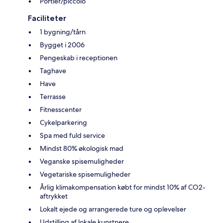
Portier/piccolo
Faciliteter
1 bygning/tårn
Bygget i 2006
Pengeskab i receptionen
Taghave
Have
Terrasse
Fitnesscenter
Cykelparkering
Spa med fuld service
Mindst 80% økologisk mad
Veganske spisemuligheder
Vegetariske spisemuligheder
Årlig klimakompensation købt for mindst 10% af CO2-
aftrykket
Lokalt ejede og arrangerede ture og oplevelser
Udstilling af lokale kunstnere