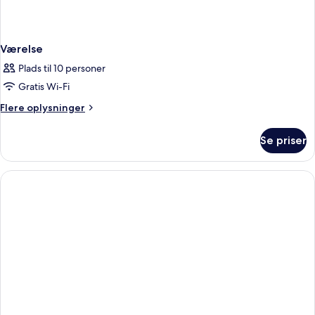
Værelse
Plads til 10 personer
Gratis Wi-Fi
Flere
Flere oplysninger
oplysninger
om
Se priser
Værelse