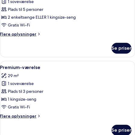
1 soveværelse
af
Familieværelse
Plads til 5 personer
2 enkeltsenge ELLER 1 kingsize-seng
Gratis Wi-Fi
Flere
Flere oplysninger
oplysninger
om
Se priser
Familieværelse
Indlæs
Et moderne hotelværelse med en stor se
14
Premium-værelse
alle
29 m²
billeder
1 soveværelse
af
Premium-
Plads til 3 personer
værelse
1 kingsize-seng
Gratis Wi-Fi
Flere
Flere oplysninger
oplysninger
om
Se priser
Premium-