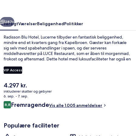
rige
Næste
287+
Oversigt
Værelser
Beliggenhed
Politikker
Radisson Blu Hotel, Lucerne tilbyder en fantastisk beliggenhed,
mindre end et kvarters gang fra Kapelbroen. Gæster kan forkæle
sig selv med spabehandlinger i spaen, og der serveres
middelhavsretter på LUCE Restaurant, som er åben til morgenmad,
frokost og aftensmad. Dette hotel med luksusfaciliteter har også en
bar/lounge, et fitnesscenter og en snackbar/deli. Rejsende er vilde
med stedets hjælpsomme personale.
VIP Access
Den
4.297 kr.
Morgenmadsbuffet hver dag mod et 
nuværende
inkluderer skatter og gebyrer
pris
6. sep. - 7. sep.
er
Anmeldelser
Fremragende
8,8
Vis alle 1.005 anmeldelser
4.297 kr.
8,8 ud af 10.
Populære faciliteter