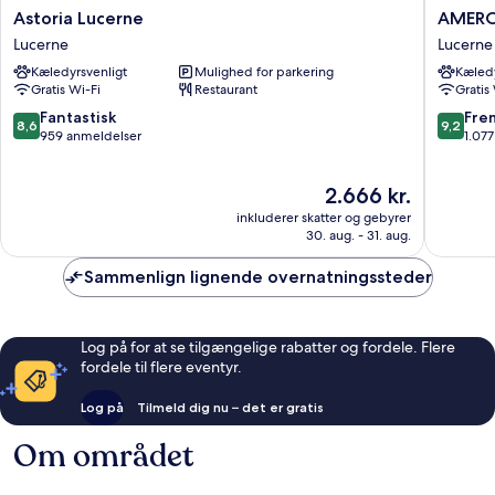
Astoria
AMERO
Astoria Lucerne
AMERON
Lucerne
Luzern
Lucerne
Lucerne
Lucerne
Hotel
Kæledyrsvenligt
Mulighed for parkering
Kæledy
Flora
Gratis Wi-Fi
Restaurant
Gratis
Lucerne
8.6
9.2
Fantastisk
Fre
8,6
9,2
ud
ud
959 anmeldelser
1.07
af
af
10,
10,
Prisen
2.666 kr.
Fantastisk,
Fremrag
er
959
1.077
inkluderer skatter og gebyrer
2.666 kr.
anmeldelser
anmelde
30. aug. - 31. aug.
Sammenlign lignende overnatningssteder
Log på for at se tilgængelige rabatter og fordele. Flere
fordele til flere eventyr.
Log på
Tilmeld dig nu – det er gratis
Om området