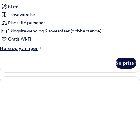
alle
51 m²
billeder
1 soveværelse
af
Junior-
Plads til 6 personer
værelse
1 kingsize-seng og 2 sovesofaer (dobbeltsenge)
Gratis Wi-Fi
Flere
Flere oplysninger
oplysninger
om
Se priser
Junior-
værelse