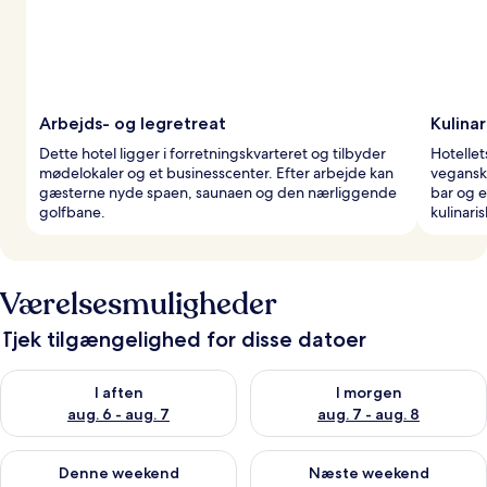
Arbejds- og legretreat
Kulinar
Dette hotel ligger i forretningskvarteret og tilbyder
Hotellet
mødelokaler og et businesscenter. Efter arbejde kan
vegansk
gæsterne nyde spaen, saunaen og den nærliggende
bar og 
golfbane.
kulinaris
Værelsesmuligheder
Tjek tilgængelighed for disse datoer
Tjek tilgængelighed for i aften aug. 6 - aug. 7
Tjek tilgængelighed for i morg
I aften
I morgen
aug. 6 - aug. 7
aug. 7 - aug. 8
Tjek tilgængelighed for denne weekend aug. 7 - aug. 9
Tjek tilgængelighed for næste
Denne weekend
Næste weekend