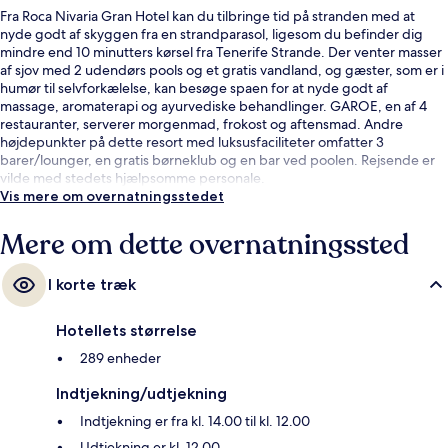
Fra Roca Nivaria Gran Hotel kan du tilbringe tid på stranden med at
nyde godt af skyggen fra en strandparasol, ligesom du befinder dig
mindre end 10 minutters kørsel fra Tenerife Strande. Der venter masser
af sjov med 2 udendørs pools og et gratis vandland, og gæster, som er i
humør til selvforkælelse, kan besøge spaen for at nyde godt af
massage, aromaterapi og ayurvediske behandlinger. GAROE, en af 4
restauranter, serverer morgenmad, frokost og aftensmad. Andre
højdepunkter på dette resort med luksusfaciliteter omfatter 3
barer/lounger, en gratis børneklub og en bar ved poolen. Rejsende er
vilde med stedets hjælpsomme personale.
Vis mere om overnatningsstedet
Mere om dette overnatningssted
I korte træk
Hotellets størrelse
289 enheder
Indtjekning/udtjekning
Indtjekning er fra kl. 14.00 til kl. 12.00
Udtjekning er kl. 12.00