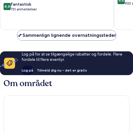
9,4
Hyatt
Sur
ud
932 
8.8
Fantastisk
8,8
Inclusive
Costa
af
ud
731 anmeldelser
Collection
Adeje
10,
af
Costa
Eneståe
10,
Adeje
932
Fantastisk,
anmelde
731
Sammenlign lignende overnatningssteder
anmeldelser
Log på for at se tilgængelige rabatter og fordele. Flere
fordele til flere eventyr.
Log på
Tilmeld dig nu – det er gratis
Om området