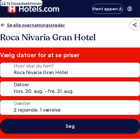
Gå til hovedsektionen
Hent appen
Se alle overnatningssteder
Roca Nivaria Gran Hotel
Vælg datoer for at se priser
Hvor skal du hen?
Datoer
Gæster
Søg