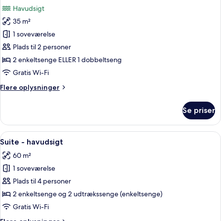
billeder
Havudsigt
af
35 m²
Premium-
1 soveværelse
værelse
med
Plads til 2 personer
dobbeltseng
2 enkeltsenge ELLER 1 dobbeltseng
eller
Gratis Wi-Fi
2
Flere
Flere oplysninger
enkeltsenge
oplysninger
-
om
Se priser
Premium-
havudsigt
værelse
med
Indlæs
Suite - havudsigt | Udsigt fra værelset
7
dobbeltseng
Suite - havudsigt
alle
eller
60 m²
2
billeder
enkeltsenge
1 soveværelse
af
-
Suite
Plads til 4 personer
havudsigt
-
2 enkeltsenge og 2 udtrækssenge (enkeltsenge)
havudsigt
Gratis Wi-Fi
Flere