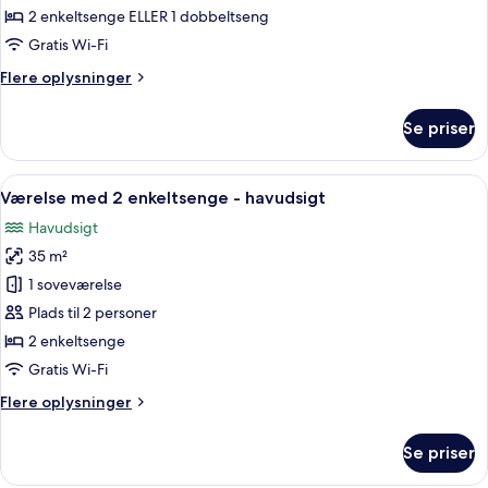
med
2 enkeltsenge ELLER 1 dobbeltseng
dobbeltseng
Gratis Wi-Fi
eller
Flere
Flere oplysninger
2
oplysninger
enkeltsenge
om
Se priser
Standardværelse
med
dobbeltseng
Indlæs
Et hotelværelse med en stor seng, et s
5
eller
Værelse med 2 enkeltsenge - havudsigt
alle
2
Havudsigt
enkeltsenge
billeder
35 m²
af
Værelse
1 soveværelse
med
Plads til 2 personer
2
2 enkeltsenge
enkeltsenge
Gratis Wi-Fi
-
Flere
Flere oplysninger
havudsigt
oplysninger
om
Se priser
Værelse
med