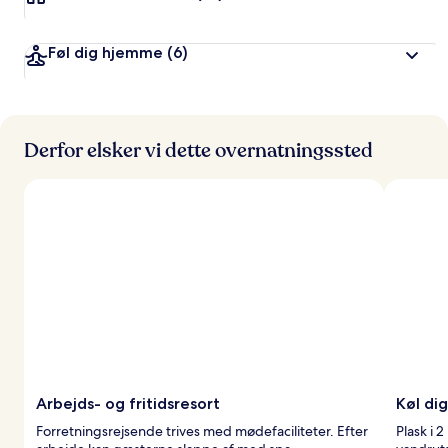
Føl dig hjemme
(6)
Derfor elsker vi dette overnatningssted
Arbejds- og fritidsresort
Køl di
Forretningsrejsende trives med mødefaciliteter. Efter
Plask i 