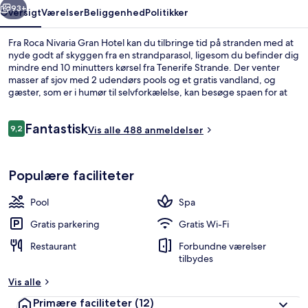
93+
Oversigt
Værelser
Beliggenhed
Politikker
Fra Roca Nivaria Gran Hotel kan du tilbringe tid på stranden med at
nyde godt af skyggen fra en strandparasol, ligesom du befinder dig
mindre end 10 minutters kørsel fra Tenerife Strande. Der venter
masser af sjov med 2 udendørs pools og et gratis vandland, og
gæster, som er i humør til selvforkælelse, kan besøge spaen for at
nyde godt af massage, aromaterapi og ayurvediske behandlinger.
GAROE, en af 4 restauranter, serverer morgenmad, frokost og
Anmeldelser
Fantastisk
aftensmad. Andre højdepunkter på dette resort med
9,2
Vis alle 488 anmeldelser
9,2 ud af 10.
luksusfaciliteter omfatter 3 barer/lounger, en gratis børneklub og
en bar ved poolen. Rejsende er vilde med stedets hjælpsomme
2 udendørs pools, parasoller, liggestol
personale.
Populære faciliteter
Pool
Spa
Gratis parkering
Gratis Wi-Fi
Restaurant
Forbundne værelser
tilbydes
Vis alle
Primære faciliteter
(12)