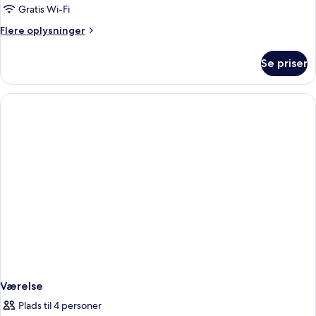
Gratis Wi-Fi
Flere
Flere oplysninger
oplysninger
om
Se priser
Junior-
suite
Værelse
Plads til 4 personer