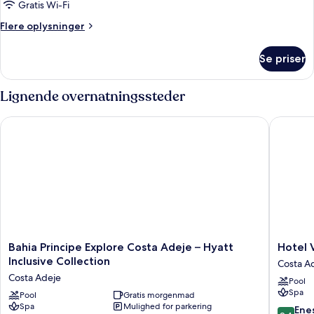
Gratis Wi-Fi
Flere
Flere oplysninger
oplysninger
om
Se priser
Værelse
Lignende overnatningssteder
Bahia Principe Explore Costa Adeje – Hyatt Inclusive Collectio
Hotel Vin
Bahia
Hotel
Bahia Principe Explore Costa Adeje – Hyatt
Hotel V
Principe
Vincci
Inclusive Collection
Costa A
Explore
Selecci
Costa Adeje
Pool
Costa
La
Spa
Adeje
Pool
Gratis morgenmad
Plantaci
Spa
Mulighed for parkering
–
del
9.4
Ene