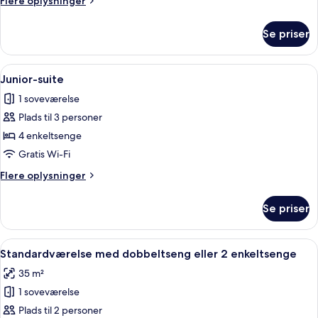
Flere oplysninger
oplysninger
om
Se priser
Suite
-
havudsigt
Indlæs
Et hotelværelse med en seng, et skrive
6
Junior-suite
alle
1 soveværelse
billeder
Plads til 3 personer
af
Junior-
4 enkeltsenge
suite
Gratis Wi-Fi
Flere
Flere oplysninger
oplysninger
om
Se priser
Junior-
suite
Indlæs
Et hotelværelse med seng, skrivebord
5
Standardværelse med dobbeltseng eller 2 enkeltsenge
alle
35 m²
billeder
1 soveværelse
af
Standardværelse
Plads til 2 personer