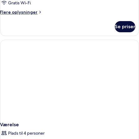
Gratis Wi-Fi
Flere
Flere oplysninger
oplysninger
om
Se priser
Værelse
Værelse
Plads til 4 personer