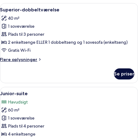
2
Indlæs
Et hotelværelse med en seng, et skriv
5
enkeltsenge
Superior-dobbeltværelse
alle
-
40 m²
havudsigt
billeder
1 soveværelse
af
Superior-
Plads til 3 personer
dobbeltværelse
2 enkeltsenge ELLER 1 dobbeltseng og 1 sovesofa (enkeltseng)
Gratis Wi-Fi
Flere
Flere oplysninger
oplysninger
om
Se priser
Superior-
dobbeltværelse
Indlæs
Et hotelværelse med en seng, et skrive
5
Junior-suite
alle
Havudsigt
billeder
60 m²
af
Junior-
1 soveværelse
suite
Plads til 4 personer
4 enkeltsenge