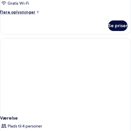
Gratis Wi-Fi
Flere
Flere oplysninger
oplysninger
om
Se priser
Værelse
Værelse
Plads til 4 personer