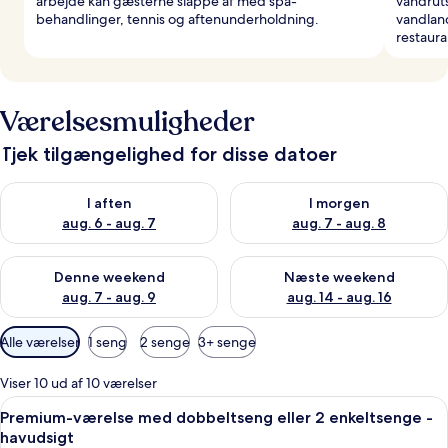
arbejde kan gæsterne slappe af med spa-
vandruts
behandlinger, tennis og aftenunderholdning.
vandlan
restaur
Værelsesmuligheder
Tjek tilgængelighed for disse datoer
Tjek tilgængelighed for i aften aug. 6 - aug. 7
Tjek tilgængelighed for i morg
I aften
I morgen
aug. 6 - aug. 7
aug. 7 - aug. 8
Tjek tilgængelighed for denne weekend aug. 7 - aug. 9
Tjek tilgængelighed for næste
Denne weekend
Næste weekend
aug. 7 - aug. 9
aug. 14 - aug. 16
Tilgængelige
Alle værelser
1 seng
2 senge
3+ senge
filtre
for
Viser 10 ud af 10 værelser
værelser
Indlæs
Et hotelværelse med en stor seng, et s
7
Premium-værelse med dobbeltseng eller 2 enkeltsenge -
alle
havudsigt