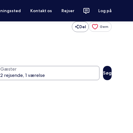
tningssted
Kontakt os
Rejser
Log på
Del
Gem
Gæster
Søg