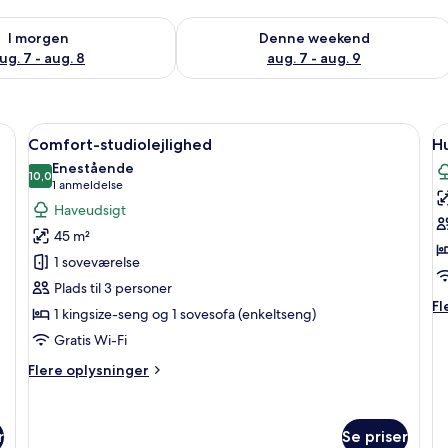
lighed for i morgen aug. 7 - aug. 8
Tjek tilgængelighed for denne weeken
I morgen
Denne weekend
ug. 7 - aug. 8
aug. 7 - aug. 9
 træ, et natbord, en vægmonteret aircondition og en dør.
Indlæs
En dobbeltseng med pink og hvidt bl
I
38
Comfort-studiolejlighed
Hu
alle
al
Enestående
billeder
10,0
b
10,0 ud af 10
(1
1 anmeldelse
af
a
anmeldelse)
Haveudsigt
Comfort-
H
45 m²
studiolejlighed
-
1 soveværelse
f
Plads til 3 personer
s
Fl
Fl
1 kingsize-seng og 1 sovesofa (enkeltseng)
op
Gratis Wi-Fi
o
H
Flere
Flere oplysninger
-
oplysninger
fl
om
s
Comfort-
r
Se priser
studiolejlighed