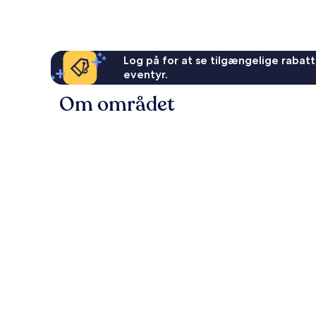
anmeldelser
Log på for at se tilgængelige rabatte
eventyr.
Om området