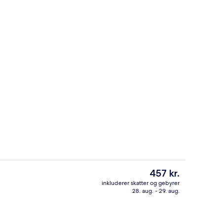
iolejlighed | Privat køkken | Køleskab, elkedel
Udendørsområde
Den
457 kr.
nuværende
inkluderer skatter og gebyrer
pris
28. aug. - 29. aug.
rdhave
Skrivebord, lydisolering, strygejern/s
er
457 kr.