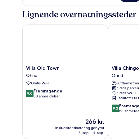
med
dobbeltseng
Lignende overnatningssteder
eller
2
enkeltsenge
Villa Old Town
Villa Chingo
Villa
Villa
Villa Old Town
Villa Chingo
Old
Chingo
Ohrid
Ohrid
Town
Ohrid
Gratis Wi-Fi
Lufthavnstra
Ohrid
Gratis parker
9.0
Fremragende
Gratis Wi-Fi
9,0
ud
88 anmeldelser
Faciliteter til
af
9.2
Fremrag
10,
9,2
ud
53 anmelde
Fremragende,
af
88
Prisen
266 kr.
10,
anmeldelser
er
Fremragende
inkluderer skatter og gebyrer
266 kr.
3. sep. - 4. sep.
53