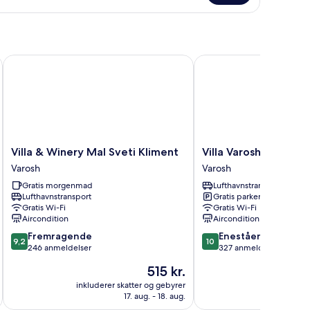
Villa & Winery Mal Sveti Kliment
Villa Varosh
Villa
Villa
Villa & Winery Mal Sveti Kliment
Villa Varosh
&
Varosh
Varosh
Varosh
Winery
Varosh
Gratis morgenmad
Lufthavnstransport
Mal
Lufthavnstransport
Gratis parkering
Sveti
Gratis Wi-Fi
Gratis Wi-Fi
Kliment
Aircondition
Aircondition
Varosh
9.2
10.0
Fremragende
Enestående
9,2
10
ud
ud
246 anmeldelser
327 anmeldelser
af
af
Prisen
515 kr.
10,
10,
er
Fremragende,
Enestående,
inkluderer skatter og gebyrer
inkluderer 
515 kr.
17. aug. - 18. aug.
246
327