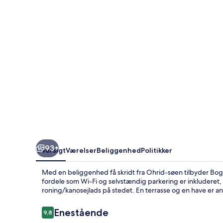
Rooms
93+
Oversigt
Værelser
Beliggenhed
Politikker
Med en beliggenhed få skridt fra Ohrid-søen tilbyder Bog
fordele som Wi-Fi og selvstændig parkering er inkluderet
roning/kanosejlads på stedet. En terrasse og en have er a
Anmeldelser
Enestående
9,8
9,8 ud af 10.