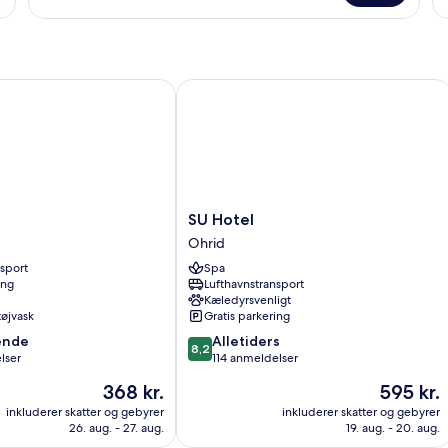
SU Hotel
SU
SU Hotel
Hotel
Ohrid
Ohrid
nsport
Spa
ing
Lufthavnstransport
Kæledyrsvenligt
 tøjvask
Gratis parkering
8.2
ende
Alletiders
8,2
ud
lser
114 anmeldelser
af
Prisen
Prisen
368 kr.
595 kr.
10,
er
er
,
Alletiders,
inkluderer skatter og gebyrer
inkluderer skatter og gebyrer
368 kr.
595 kr.
26. aug. - 27. aug.
19. aug. - 20. aug.
114