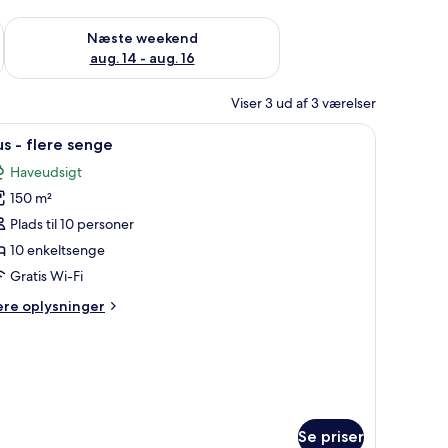
d aug. 7 - aug. 9
Tjek tilgængelighed for næste weekend aug. 14 - aug. 16
Næste weekend
aug. 14 - aug. 16
Viser 3 ud af 3 værelser
omster sengetøj, to natborde med lamper og tre billeder hængende på vægg
ndlæs
Skrivebord, lydisolering, strygejern/strygebræ
46
s - flere senge
le
Haveudsigt
illeder
150 m²
f
us
Plads til 10 personer
10 enkeltsenge
lere
Gratis Wi-Fi
enge
ere
ere oplysninger
lysninger
m
us
ere
enge
Se priser