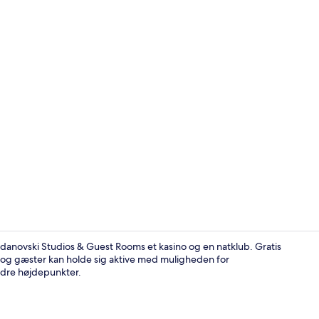
Comfort-stud
danovski Studios & Guest Rooms et kasino og en natklub. Gratis
, og gæster kan holde sig aktive med muligheden for
ndre højdepunkter.
Terrasse/gå