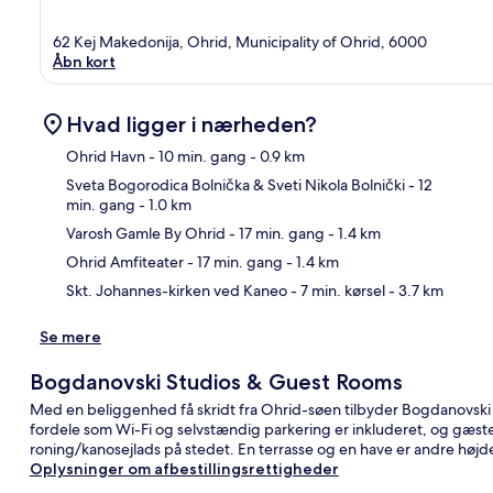
62 Kej Makedonija, Ohrid, Municipality of Ohrid, 6000
Åbn kort
Hvad ligger i nærheden?
Ohrid Havn
- 10 min. gang
- 0.9 km
Sveta Bogorodica Bolnička & Sveti Nikola Bolnički
- 12
min. gang
- 1.0 km
Kor
Varosh Gamle By Ohrid
- 17 min. gang
- 1.4 km
Ohrid Amfiteater
- 17 min. gang
- 1.4 km
Skt. Johannes-kirken ved Kaneo
- 7 min. kørsel
- 3.7 km
Se mere
Bogdanovski Studios & Guest Rooms
Med en beliggenhed få skridt fra Ohrid-søen tilbyder Bogdanovski 
fordele som Wi-Fi og selvstændig parkering er inkluderet, og gæst
roning/kanosejlads på stedet. En terrasse og en have er andre højd
Oplysninger om afbestillingsrettigheder