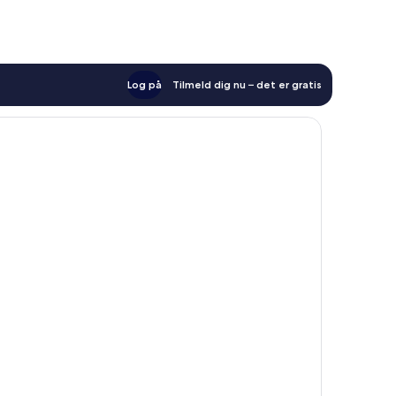
anmeldelser
anmeldelser
Log på
Tilmeld dig nu – det er gratis