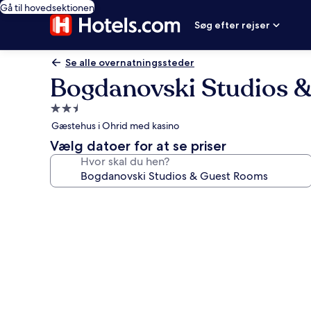
Gå til hovedsektionen
Søg efter rejser
Se alle overnatningssteder
Bogdanovski Studios 
2.5-
stjernet
Gæstehus i Ohrid med kasino
overnatningssted
Vælg datoer for at se priser
Hvor skal du hen?
Billedgalleri
for
Bogdanovski
Studios
&
Guest