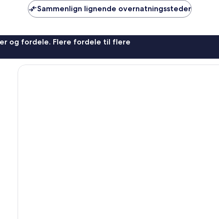
anmeldelser
Sammenlign lignende overnatningssteder
r og fordele. Flere fordele til flere