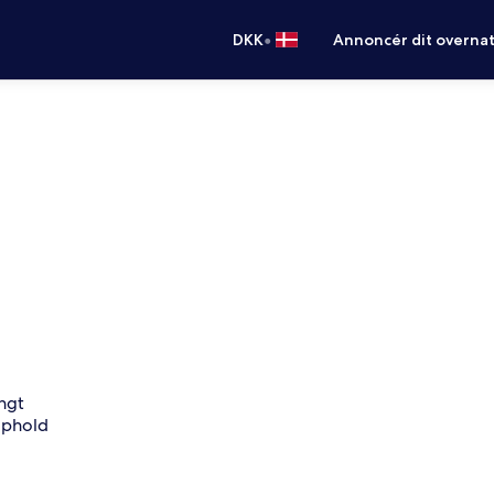
•
DKK
Annoncér dit overna
angt
ophold