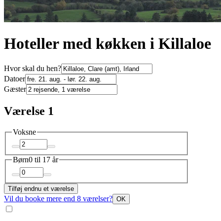
Hoteller med køkken i Killaloe
Hvor skal du hen?
Datoer
Gæster
Værelse 1
Voksne
Børn
0 til 17 år
Tilføj endnu et værelse
Vil du booke mere end 8 værelser?
OK