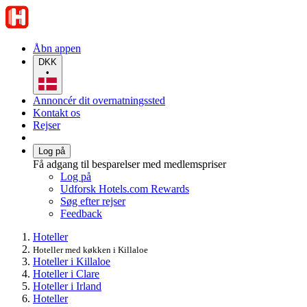
Åbn appen
DKK
•
Annoncér dit overnatningssted
Kontakt os
Rejser
Log på
Få adgang til besparelser med medlemspriser
Log på
Udforsk Hotels.com Rewards
Søg efter rejser
Feedback
Hoteller
Hoteller med køkken i Killaloe
Hoteller i Killaloe
Hoteller i Clare
Hoteller i Irland
Hoteller