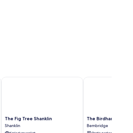
The Fig Tree Shanklin
The Birdham Hotel & R
The
The
The Fig Tree Shanklin
The Birdham Hotel &
Fig
Birdham
Shanklin
Bembridge
Tree
Hotel