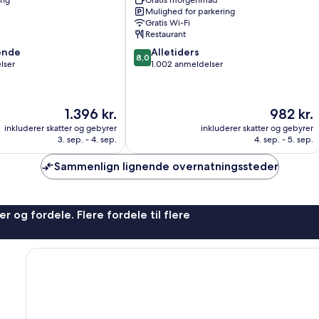
ing
Gratis morgenmad
Ryde
Mulighed for parkering
Gratis Wi-Fi
Restaurant
8.0
ende
Alletiders
8,0
ud
lser
1.002 anmeldelser
af
10,
,
Alletiders,
Prisen
Prisen
1.396 kr.
982 kr.
1.002
er
er
anmeldelser
inkluderer skatter og gebyrer
inkluderer skatter og gebyrer
1.396 kr.
982 kr.
3. sep. - 4. sep.
4. sep. - 5. sep.
Sammenlign lignende overnatningssteder
r og fordele. Flere fordele til flere