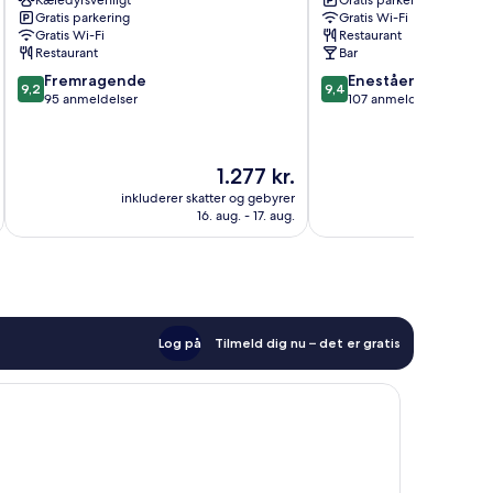
Kæledyrsvenligt
Gratis parkering
Shanklin
&
Gratis parkering
Gratis Wi-Fi
Shanklin
Restaurant
Gratis Wi-Fi
Restaurant
Bembridge
Restaurant
Bar
9.2
9.4
Fremragende
Enestående
9,2
9,4
ud
ud
95 anmeldelser
107 anmeldelser
af
af
10,
10,
Fremragende,
Enestående,
Prisen
1.277 kr.
95
107
er
anmeldelser
anmeldelser
inkluderer skatter og gebyrer
inkluderer 
1.277 kr.
16. aug. - 17. aug.
Log på
Tilmeld dig nu – det er gratis