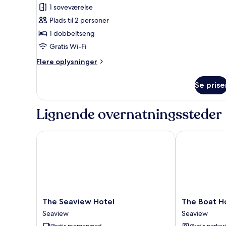
af
anmeldelse)
1 soveværelse
Classic-
Plads til 2 personer
dobbeltværelse
1 dobbeltseng
-
Gratis Wi-Fi
eget
badeværelse
Flere
Flere oplysninger
oplysninger
om
Se prise
Classic-
dobbeltværelse
-
Lignende overnatningssteder
eget
badeværelse
The Seaview Hotel
The Boat Hous
The
The
The Seaview Hotel
The Boat Ho
Seaview
Boat
Seaview
Seaview
Hotel
House