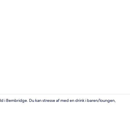
Comfort-dob
old i Bembridge. Du kan stresse af med en drink i baren/loungen,
Bar (på over