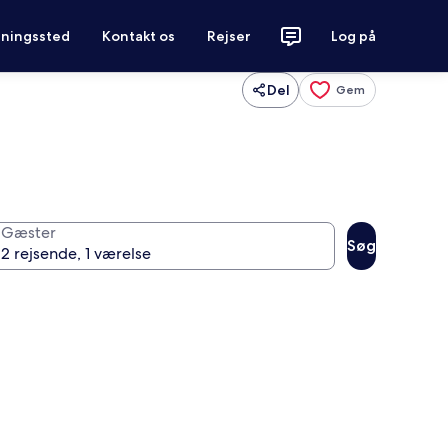
tningssted
Kontakt os
Rejser
Log på
Del
Gem
Gæster
Søg