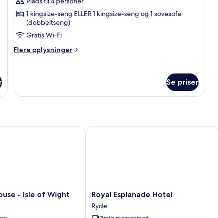
Plads til 4 personer
af
Comfort-
1 kingsize-seng ELLER 1 kingsize-seng og 1 sovesofa
(dobbeltseng)
dobbeltværelse
Gratis Wi-Fi
-
eget
Flere
Flere oplysninger
badeværelse
oplysninger
om
Comfort-
r
Se priser
dobbeltværelse
-
eget
badeværelse
e - Isle of Wight
Royal Esplanade Hotel
Royal
use - Isle of Wight
Royal Esplanade Hotel
Esplanade
Ryde
Hotel