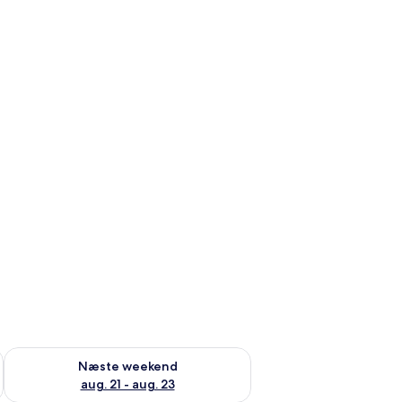
d aug. 14 - aug. 16
Tjek tilgængelighed for næste weekend aug. 21 - aug. 23
Næste weekend
aug. 21 - aug. 23