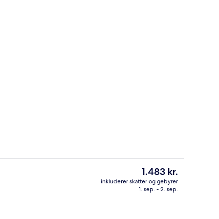
beltværelse - eget badeværelse - havudsigt
Diverse
Den
1.483 kr.
nuværende
inkluderer skatter og gebyrer
pris
1. sep. - 2. sep.
natningsstedet)
Diverse
er
1.483 kr.