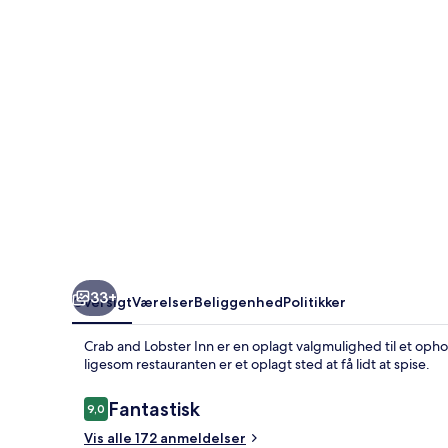
33+
Oversigt
Værelser
Beliggenhed
Politikker
Crab and Lobster Inn er en oplagt valgmulighed til et oph
ligesom restauranten er et oplagt sted at få lidt at spise.
Anmeldelser
Fantastisk
9,0
9,0 ud af 10.
Vis alle 172 anmeldelser