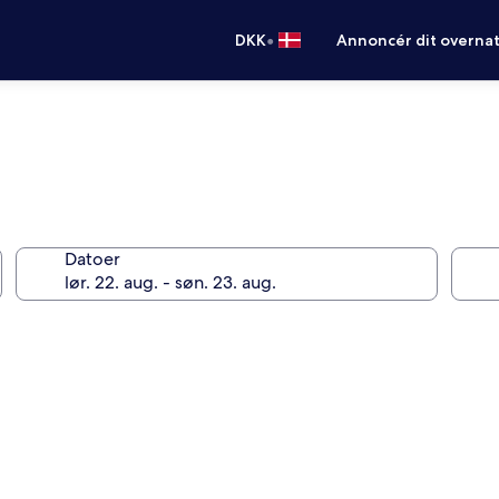
•
DKK
Annoncér dit overna
Datoer