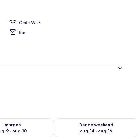
Gratis Wi-Fi
Bar
lighed for i morgen aug. 9 - aug. 10
Tjek tilgængelighed for denne weeken
I morgen
Denne weekend
ug. 9 - aug. 10
aug. 14 - aug. 16