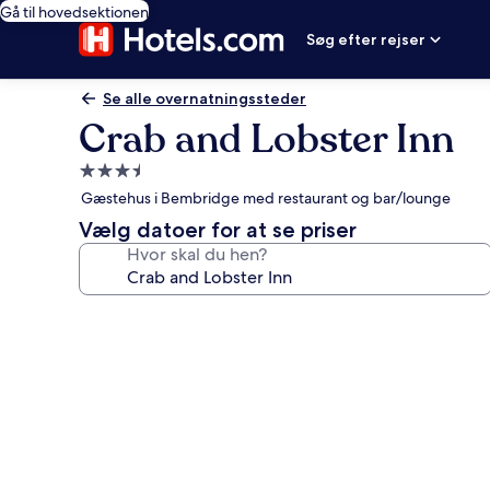
Gå til hovedsektionen
Søg efter rejser
Se alle overnatningssteder
Crab and Lobster Inn
3.5-
stjernet
Gæstehus i Bembridge med restaurant og bar/lounge
overnatningssted
Vælg datoer for at se priser
Hvor skal du hen?
Billedgalleri
for
Crab
and
Lobster
Inn