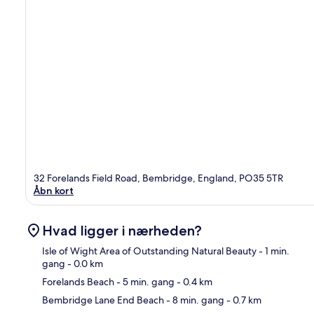
32 Forelands Field Road, Bembridge, England, PO35 5TR
Åbn kort
Hvad ligger i nærheden?
Isle of Wight Area of Outstanding Natural Beauty
- 1 min.
gang
- 0.0 km
Forelands Beach
- 5 min. gang
- 0.4 km
Kor
Bembridge Lane End Beach
- 8 min. gang
- 0.7 km