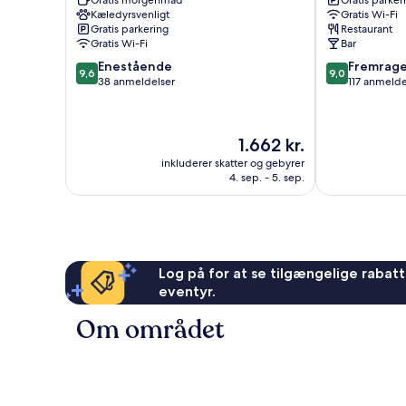
Gratis morgenmad
Gratis parker
Seaview
-
Kæledyrsvenligt
Gratis Wi-Fi
Isle
Gratis parkering
Restaurant
of
Gratis Wi-Fi
Bar
Wight
9.6
9.0
Enestående
Fremrag
Seaview
9,6
9,0
ud
ud
38 anmeldelser
117 anmelde
af
af
10,
10,
Enestående,
Fremragende
Prisen
1.662 kr.
38
117
er
anmeldelser
anmeldelser
inkluderer skatter og gebyrer
1.662 kr.
4. sep. - 5. sep.
Log på for at se tilgængelige rabatte
eventyr.
Om området