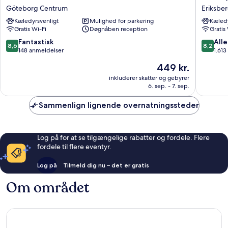
Go,
Hotel
Göteborg Centrum
Eriksbe
Lilla
11
Kæledyrsvenligt
Mulighed for parkering
Kæledy
Bommen
Eriksbe
Gratis Wi-Fi
Døgnåben reception
Gratis
5
Göteborg
8.6
8.2
Fantastisk
Alle
8,6
8,2
Centrum
ud
ud
148 anmeldelser
1.61
af
af
Prisen
449 kr.
10,
10,
er
Fantastisk,
Alletider
inkluderer skatter og gebyrer
449 kr.
6. sep. - 7. sep.
148
1.613
anmeldelser
anmelde
Sammenlign lignende overnatningssteder
Log på for at se tilgængelige rabatter og fordele. Flere
fordele til flere eventyr.
Log på
Tilmeld dig nu – det er gratis
Om området