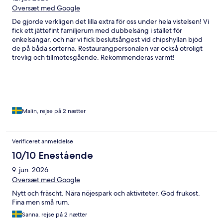
Oversæt med Google
De gjorde verkligen det lilla extra för oss under hela vistelsen! Vi
fick ett jättefint familjerum med dubbelsäng i stället för
enkelsängar, och när vi fick beslutsångest vid chipshyllan bjöd
de på båda sorterna. Restaurangpersonalen var också otroligt
trevlig och tillmötesgående. Rekommenderas varmt!
Malin, rejse på 2 nætter
Verificeret anmeldelse
10/10 Enestående
9. jun. 2026
Oversæt med Google
Nytt och fräscht. Nära nöjespark och aktiviteter. God frukost.
Fina men små rum.
Sanna, rejse på 2 nætter