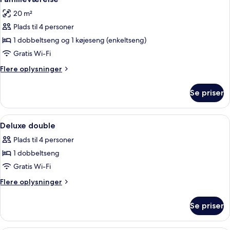
alle
20 m²
billeder
Plads til 4 personer
af
Familieværelse
1 dobbeltseng og 1 køjeseng (enkeltseng)
Gratis Wi-Fi
Flere
Flere oplysninger
oplysninger
om
Se priser
Familieværelse
Indlæs
En seng med hvide sengetøj og puder.
2
Deluxe double
alle
Plads til 4 personer
billeder
1 dobbeltseng
af
Deluxe
Gratis Wi-Fi
double
Flere
Flere oplysninger
oplysninger
om
Se priser
Deluxe
double