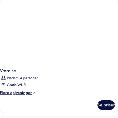
Værelse
Plads til 4 personer
Gratis Wi-Fi
Flere
Flere oplysninger
oplysninger
om
Se priser
Værelse