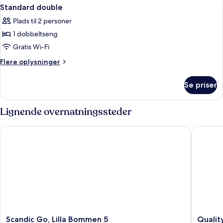
Indlæs
En seng med hvide sengetæpper og to
1
Standard double
alle
Plads til 2 personer
billeder
1 dobbeltseng
af
Standard
Gratis Wi-Fi
double
Flere
Flere oplysninger
oplysninger
om
Se priser
Standard
double
Lignende overnatningssteder
Scandic Go, Lilla Bommen 5
Quality H
Scandic
Quality
Scandic Go, Lilla Bommen 5
Quality