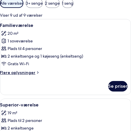
Tilgængelige
Alle værelser
3+ senge
2 senge
1 seng
filtre
for
Viser 9 ud af 9 værelser
værelser
Indlæs
Allergivenligt sengetøj, skrivebord, 
10
Familieværelse
alle
20 m²
billeder
1 soveværelse
af
Familieværelse
Plads til 4 personer
2 enkeltsenge og 1 køjeseng (enkeltseng)
Gratis Wi-Fi
Flere
Flere oplysninger
oplysninger
om
Se priser
Familieværelse
Indlæs
Superior-værelse | Allergivenligt sen
8
Superior-værelse
alle
19 m²
billeder
Plads til 2 personer
af
Superior-
2 enkeltsenge