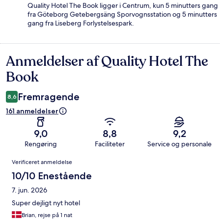
Quality Hotel The Book ligger i Centrum, kun 5 minutters gang
fra Göteborg Getebergsäng Sporvognsstation og 5 minutters
gang fra Liseberg Forlystelsespark.
Anmeldelser af Quality Hotel The
Anmeldelser
Book
Fremragende
8,6
161 anmeldelser
9,0
8,8
9,2
Rengøring
Faciliteter
Service og personale
Anmeldelser
Verificeret anmeldelse
10/10 Enestående
7. jun. 2026
Super dejligt nyt hotel
Brian, rejse på 1 nat