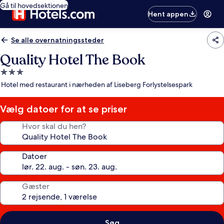
Gå til hovedsektionen
Hent appen
Se alle overnatningssteder
Quality Hotel The Book
3.0-
stjernet
Hotel med restaurant i nærheden af Liseberg Forlystelsespark
overnatningssted
Vælg datoer for at se priser
Hvor skal du hen?
Datoer
Gæster
Søg