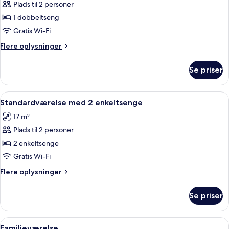
Plads til 2 personer
af
Standard-
1 dobbeltseng
dobbeltværelse
Gratis Wi-Fi
Flere
Flere oplysninger
oplysninger
om
Se priser
Standard-
dobbeltværelse
Indlæs
Et badeværelse med håndvask, to sham
7
Standardværelse med 2 enkeltsenge
alle
17 m²
billeder
Plads til 2 personer
af
Standardværelse
2 enkeltsenge
med
Gratis Wi-Fi
2
Flere
Flere oplysninger
enkeltsenge
oplysninger
om
Se priser
Standardværelse
med
2
Indlæs
Allergivenligt sengetøj, skrivebord, 
9
enkeltsenge
Familieværelse