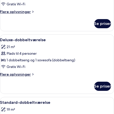
værelse
Gratis Wi-Fi
Flere
Flere oplysninger
oplysninger
om
Se priser
Superior-
værelse
Indlæs
Allergivenligt sengetøj, skrivebord, 
9
Deluxe-dobbeltværelse
alle
21 m²
billeder
Plads til 4 personer
af
Deluxe-
1 dobbeltseng og 1 sovesofa (dobbeltseng)
dobbeltværelse
Gratis Wi-Fi
Flere
Flere oplysninger
oplysninger
om
Se priser
Deluxe-
dobbeltværelse
Indlæs
Et badeværelse med håndvask, to sham
7
Standard-dobbeltværelse
alle
19 m²
billeder