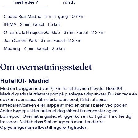
nærheden?
rundt
Ciudad Real Madrid
- 8 min. gang
- 0.7 km
IFEMA
- 2 min. kørsel
- 1.5 km
Olivar de la Hinojosa Golfklub
- 3 min. kørsel
- 2.2 km
Juan Carlos I Park
- 3 min. kørsel
- 2.2 km
Madring
- 4 min. kørsel
- 2.5 km
Om overnatningsstedet
Hotel101- Madrid
Med en beliggenhed kun 7,1 km fra lufthavnen tilbyder Hotel101-
Madrid gratis shuttletransport på planlagte tidspunkter. Du kan tage en
dukkert i den sæsonåbne udendørs pool, få lidt at spise i
kaffebaren/caféen eller slappe af med en drink i baren ved poolen.
Andre højdepunkter tæller et døgnåbent fitnesscenter og en
børnepool. Overnatningsstedet ligger kun en kort gåtur fra offentlig
transport: Valdebebas Station ligger 5 minutter derfra.
Oplysninger om afbestillingsrettigheder