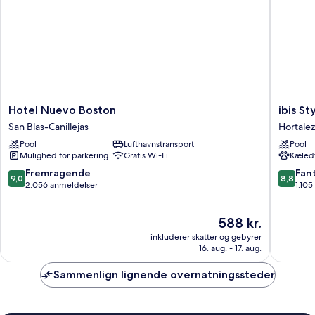
Hotel
ibis
Hotel Nuevo Boston
ibis S
Nuevo
Styles
San Blas-Canillejas
Hortale
Boston
Madrid
Pool
Lufthavnstransport
Pool
San
Airport
Mulighed for parkering
Gratis Wi-Fi
Kæledy
Blas-
Valdebe
Canillejas
Hortalez
9.0
8.8
Fremragende
Fant
9,0
8,8
ud
ud
2.056 anmeldelser
1.10
af
af
10,
10,
Prisen
588 kr.
Fremragende,
Fantasti
er
2.056
1.105
inkluderer skatter og gebyrer
588 kr.
anmeldelser
anmelde
16. aug. - 17. aug.
Sammenlign lignende overnatningssteder