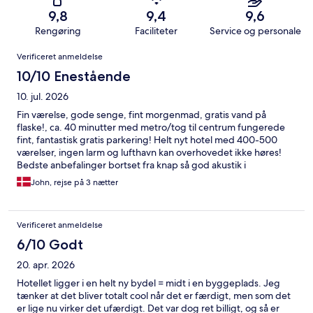
9,8
9,4
9,6
Rengøring
Faciliteter
Service og personale
Anmeldelser
Verificeret anmeldelse
10/10 Enestående
10. jul. 2026
Fin værelse, gode senge, fint morgenmad, gratis vand på
flaske!, ca. 40 minutter med metro/tog til centrum fungerede
fint, fantastisk gratis parkering! Helt nyt hotel med 400-500
værelser, ingen larm og lufthavn kan overhovedet ikke høres!
Bedste anbefalinger bortset fra knap så god akustik i
morgenmads lokalet.
John, rejse på 3 nætter
Verificeret anmeldelse
6/10 Godt
20. apr. 2026
Hotellet ligger i en helt ny bydel = midt i en byggeplads. Jeg
tænker at det bliver totalt cool når det er færdigt, men som det
er lige nu virker det ufærdigt. Det var dog ret billigt, og så er