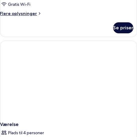
Gratis Wi-Fi
Flere
Flere oplysninger
oplysninger
om
Se priser
Værelse
Værelse
Plads til 4 personer