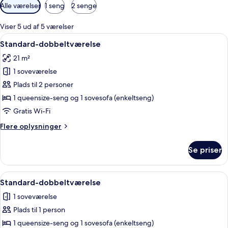
Tilgængelige
Alle værelser
1 seng
2 senge
filtre
for
Viser 5 ud af 5 værelser
værelser
Indlæs
Et hotelværelse med seng, bænk, skri
7
Standard-dobbeltværelse
alle
21 m²
billeder
1 soveværelse
af
Standard-
Plads til 2 personer
dobbeltværelse
1 queensize-seng og 1 sovesofa (enkeltseng)
Gratis Wi-Fi
Flere
Flere oplysninger
oplysninger
om
Se priser
Standard-
dobbeltværelse
Indlæs
Et hotelværelse med seng, bænk, skri
7
Standard-dobbeltværelse
alle
1 soveværelse
billeder
Plads til 1 person
af
Standard-
1 queensize-seng og 1 sovesofa (enkeltseng)