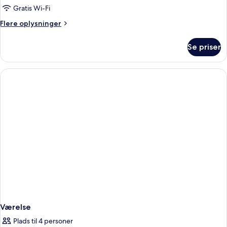
dobbeltværelse
Gratis Wi-Fi
Flere
Flere oplysninger
oplysninger
om
Se priser
Standard-
dobbeltværelse
Værelse
Plads til 4 personer