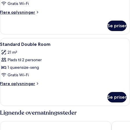
Gratis Wi-Fi
Flere
Flere oplysninger
oplysninger
om
Se priser
Værelse
Indlæs
Et hotelværelse med seng, fjernsyn, t
2
Standard Double Room
alle
21 m²
billeder
Plads til 2 personer
af
Standard
1 queensize-seng
Double
Gratis Wi-Fi
Room
Flere
Flere oplysninger
oplysninger
om
Se priser
Standard
Double
Room
Lignende overnatningssteder
Hotel Nuevo Boston
ibis Sty