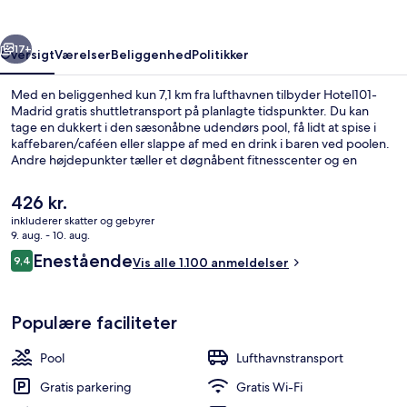
rige
Næste
17+
Oversigt
Værelser
Beliggenhed
Politikker
Med en beliggenhed kun 7,1 km fra lufthavnen tilbyder Hotel101-
Madrid gratis shuttletransport på planlagte tidspunkter. Du kan
tage en dukkert i den sæsonåbne udendørs pool, få lidt at spise i
kaffebaren/caféen eller slappe af med en drink i baren ved poolen.
Andre højdepunkter tæller et døgnåbent fitnesscenter og en
børnepool. Overnatningsstedet ligger kun en kort gåtur fra
offentlig transport: Valdebebas Station ligger 5 minutter derfra.
Den
426 kr.
nuværende
inkluderer skatter og gebyrer
pris
9. aug. - 10. aug.
Interiør
er
Anmeldelser
Enestående
9,4
Vis alle 1.100 anmeldelser
426 kr.
9,4 ud af 10.
Populære faciliteter
Pool
Lufthavnstransport
Gratis parkering
Gratis Wi-Fi