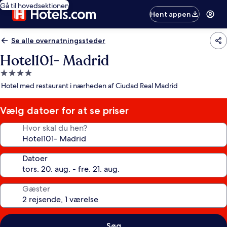
Gå til hovedsektionen
Hent appen
Se alle overnatningssteder
Hotel101- Madrid
4.0-
stjernet
Hotel med restaurant i nærheden af Ciudad Real Madrid
overnatningssted
Vælg datoer for at se priser
Hvor skal du hen?
Datoer
Gæster
Søg