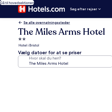
Gå til hovedsektionen
Søg efter rejser
Se alle overnatningssteder
The Miles Arms Hotel
2.0-
stjernet
Hotel i Bristol
overnatningssted
Vælg datoer for at se priser
Hvor skal du hen?
Billedgalleri
for
The
Miles
Arms
Hotel