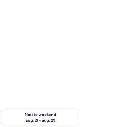
d aug. 14 - aug. 16
Tjek tilgængelighed for næste weekend aug. 21 - aug. 23
Næste weekend
aug. 21 - aug. 23