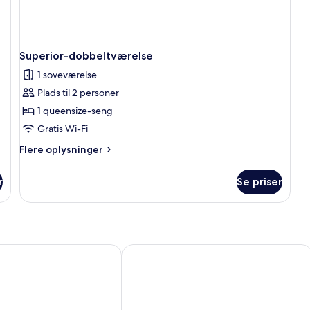
Superior-dobbeltværelse
1 soveværelse
Plads til 2 personer
1 queensize-seng
Gratis Wi-Fi
Flere
Flere oplysninger
oplysninger
om
r
Se priser
Superior-
dobbeltværelse
ton
Arnos Manor Hotel