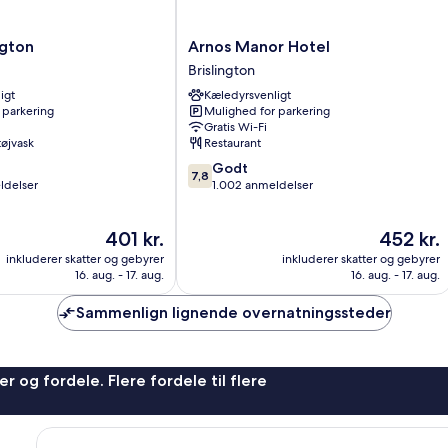
Arnos
gton
Arnos Manor Hotel
Manor
Brislington
Hotel
igt
Kæledyrsvenligt
Brislington
 parkering
Mulighed for parkering
Gratis Wi-Fi
 tøjvask
Restaurant
7.8
Godt
7,8
ud
ldelser
1.002 anmeldelser
af
10,
Prisen
Prisen
401 kr.
452 kr.
Godt,
er
er
1.002
inkluderer skatter og gebyrer
inkluderer skatter og gebyrer
401 kr.
452 kr.
anmeldelser
16. aug. - 17. aug.
16. aug. - 17. aug.
Sammenlign lignende overnatningssteder
r og fordele. Flere fordele til flere