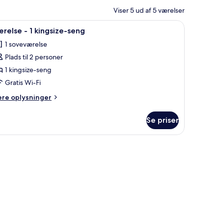
Viser 5 ud af 5 værelser
uder, et trænatbord og en hvid dør.
ndlæs
En pænt redt seng med hvide sengetøj og to 
3
relse - 1 kingsize-seng
le
1 soveværelse
illeder
Plads til 2 personer
f
ærelse
1 kingsize-seng
Gratis Wi-Fi
ere
ere oplysninger
ingsize-
lysninger
eng
m
Se priser
relse
ngsize-
ng