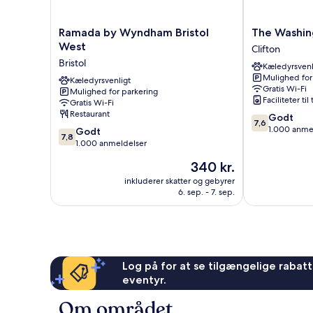
Ramada
The
Ramada by Wyndham Bristol
The Washin
by
Washington
West
Clifton
Wyndham
Clifton
Bristol
Kæledyrsvenl
Bristol
Mulighed for
West
Kæledyrsvenligt
Gratis Wi-Fi
Mulighed for parkering
Bristol
Faciliteter til
Gratis Wi-Fi
Restaurant
7.6
Godt
7,6
ud
1.000 anme
7.8
Godt
7,8
af
ud
1.000 anmeldelser
10,
af
Prisen
340 kr.
Godt,
10,
er
1.000
Godt,
inkluderer skatter og gebyrer
340 kr.
anmeldelser
6. sep. - 7. sep.
1.000
anmeldelser
Log på for at se tilgængelige rabatte
eventyr.
Om området