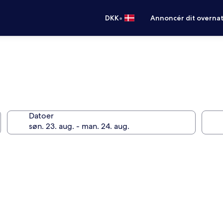
•
DKK
Annoncér dit overna
Datoer