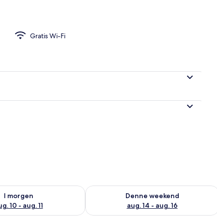
ingsize-seng | Gratis Wi-Fi, sengetøj
Gratis Wi-Fi
ighed for i morgen aug. 10 - aug. 11
Tjek tilgængelighed for denne weeken
I morgen
Denne weekend
g. 10 - aug. 11
aug. 14 - aug. 16