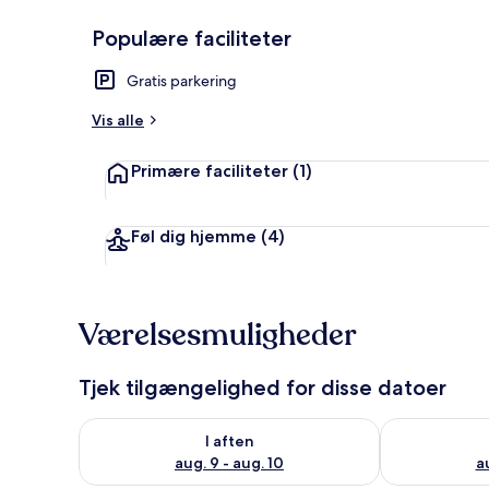
Populære faciliteter
Værelse - 1 k
Gratis parkering
Vis alle
Primære faciliteter
(1)
Føl dig hjemme
(4)
Værelsesmuligheder
Tjek tilgængelighed for disse datoer
Tjek tilgængelighed for i aften aug. 9 - aug. 10
Tjek tilgængel
I aften
aug. 9 - aug. 10
au