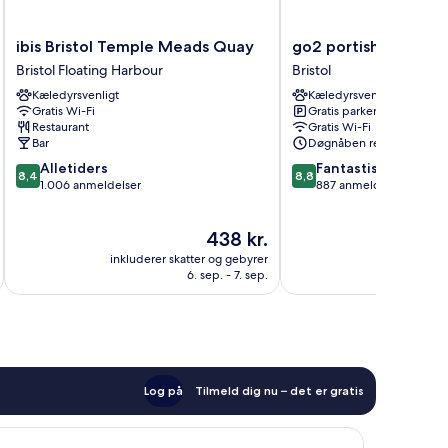
ibis
go2
ibis Bristol Temple Meads Quay
go2 portishead mari
Bristol
portishead
Bristol Floating Harbour
Bristol
Temple
marina
Kæledyrsvenligt
Kæledyrsvenligt
Meads
hotel
Gratis Wi-Fi
Gratis parkering
Quay
Bristol
Restaurant
Gratis Wi-Fi
Bristol
Bar
Døgnåben reception
Floating
8.4
8.8
Alletiders
Fantastisk
Harbour
8,4
8,8
ud
ud
1.006 anmeldelser
887 anmeldelser
af
af
10,
10,
Prisen
438 kr.
Alletiders,
Fantastisk,
er
1.006
887
inkluderer skatter og gebyrer
inkluderer 
438 kr.
anmeldelser
anmeldelser
6. sep. - 7. sep.
Log på
Tilmeld dig nu – det er gratis