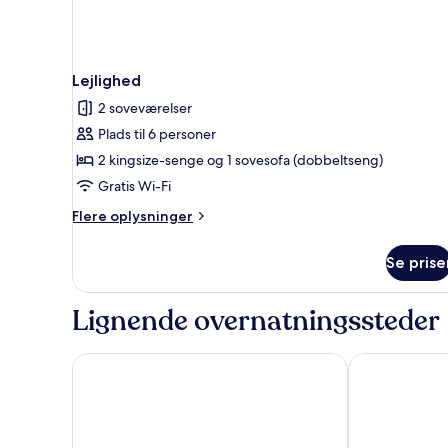
Lejlighed
2 soveværelser
Plads til 6 personer
2 kingsize-senge og 1 sovesofa (dobbeltseng)
Gratis Wi-Fi
Flere
Flere oplysninger
oplysninger
om
Se prise
Lejlighed
Lignende overnatningssteder
Ramada by Wyndham Bristol West
The Washing