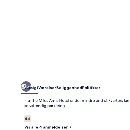
5+
Oversigt
Værelser
Beliggenhed
Politikker
Fra The Miles Arms Hotel er der mindre end et kvarters kørs
selvstændig parkering.
Anmeldelser
5,6
5,6 ud af 10.
Vis alle 4 anmeldelser