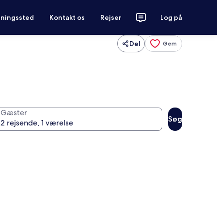
tningssted
Kontakt os
Rejser
Log på
Del
Gem
Gæster
Søg