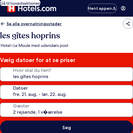
Gå til hovedsektionen
Hent appen
Se alle overnatningssteder
les gîtes hoprins
Hotel i Le Moule med udendørs pool
Vælg datoer for at se priser
Hvor skal du hen?
Datoer
Gæster
Søg