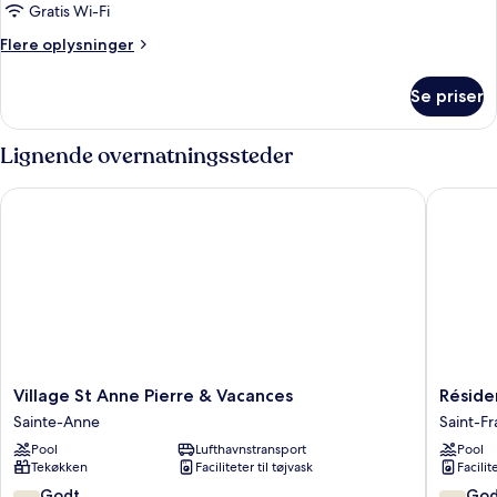
udsigt
Gratis Wi-Fi
til
Flere
Flere oplysninger
pool
oplysninger
om
Se priser
Bungalow
-
udsigt
Lignende overnatningssteder
til
pool
Village St Anne Pierre & Vacances
Résidenc
Village
Résiden
Village St Anne Pierre & Vacances
Réside
St
Le
Sainte-Anne
Saint-Fr
Anne
Vallon
Pool
Lufthavnstransport
Pool
Pierre
Guadel
Tekøkken
Faciliteter til tøjvask
Facilit
&
Saint-
Vacances
François
7.4
7.6
Godt
God