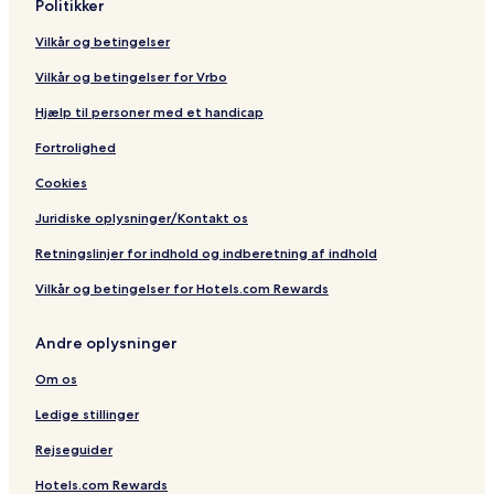
Politikker
n
a
S
p
m
p
Vilkår og betingelser
r
a
a
i
r
Vilkår og betingelser for Vrbo
v
i
a
n
Hjælp til personer med et handicap
t
s
Fortrolighed
i
f
Cookies
s
Juridiske oplysninger/Kontakt os
Retningslinjer for indhold og indberetning af indhold
Vilkår og betingelser for Hotels.com Rewards
Andre oplysninger
Om os
Ledige stillinger
Rejseguider
Hotels.com Rewards