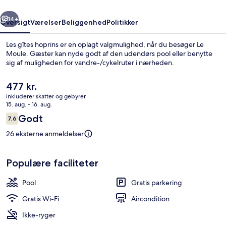
rige
Næste
14+
Oversigt
Værelser
Beliggenhed
Politikker
Les gîtes hoprins er en oplagt valgmulighed, når du besøger Le
Moule. Gæster kan nyde godt af den udendørs pool eller benytte
sig af muligheden for vandre-/cykelruter i nærheden.
Den
477 kr.
nuværende
inkluderer skatter og gebyrer
pris
15. aug. - 16. aug.
er
Anmeldelser
Godt
7,6
477 kr.
7,6 ud af 10.
Udendørs pool, parasoller, liggestole
26 eksterne anmeldelser
Populære faciliteter
Pool
Gratis parkering
Gratis Wi-Fi
Aircondition
Ikke-ryger