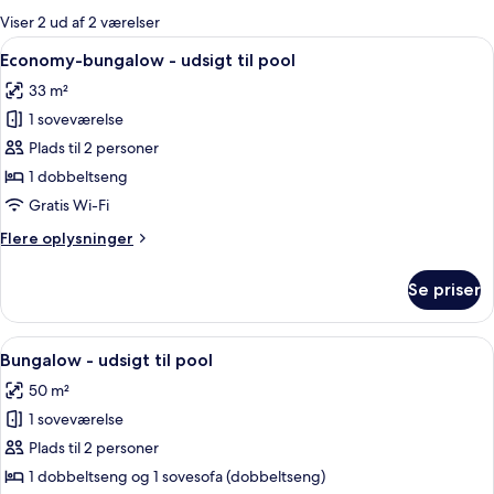
for
Viser 2 ud af 2 værelser
værelser
Indlæs
Et soveværelse med seng, garderobesk
5
Economy-bungalow - udsigt til pool
alle
33 m²
billeder
1 soveværelse
af
Economy-
Plads til 2 personer
bungalow
1 dobbeltseng
-
Gratis Wi-Fi
udsigt
Flere
Flere oplysninger
til
oplysninger
pool
om
Se priser
Economy-
bungalow
-
Indlæs
Et soveværelse med seng, natbord m
7
udsigt
Bungalow - udsigt til pool
alle
til
50 m²
pool
billeder
1 soveværelse
af
Bungalow
Plads til 2 personer
-
1 dobbeltseng og 1 sovesofa (dobbeltseng)