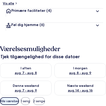
Vis alle
Primære faciliteter
(4)
Føl dig hjemme
(6)
Værelsesmuligheder
Tjek tilgængelighed for disse datoer
Tjek tilgængelighed for i aften aug. 7 - aug. 8
Tjek tilgængelighed for i morg
I aften
I morgen
aug. 7 - aug. 8
aug. 8 - aug. 9
Tjek tilgængelighed for denne weekend aug. 7 - aug. 9
Tjek tilgængelighed for næste
Denne weekend
Næste weekend
aug. 7 - aug. 9
aug. 14 - aug. 16
Tilgængelige
Alle værelser
1 seng
2 senge
filtre