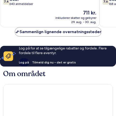
7,4
7,6
Sainte-
ud
ud
643 anmeldelser
168 
Anne
af
af
Prisen
711 kr.
10,
10,
er
Godt,
Godt,
inkluderer skatter og gebyrer
711 kr.
29. aug. - 30. aug.
643
168
anmeldelser
anmelde
Sammenlign lignende overnatningssteder
Log på for at se tilgængelige rabatter og fordele. Flere
fordele til flere eventyr.
Log på
Tilmeld dig nu – det er gratis
Om området