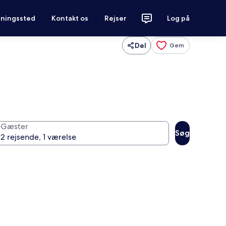
tningssted
Kontakt os
Rejser
Log på
Del
Gem
Gæster
Søg