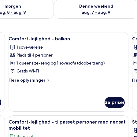
lighed for i morgen aug. 8 - aug. 9
Tjek tilgængelighed for denne weeken
I morgen
Denne weekend
ug. 8 - aug. 9
aug. 7 - aug. 9
ningsgardiner, lydisolering, gratis Wi-Fi
Indlæs
En pænt redt seng med hvide sengetøj
I
23
Comfort-lejlighed - balkon
Co
alle
al
1 soveværelse
billeder
b
Plads til 4 personer
af
a
Comfort-
C
1 queensize-seng og 1 sovesofa (dobbeltseng)
lejlighed
s
Gratis Wi-Fi
-
Flere
Fl
Flere oplysninger
Fl
balkon
oplysninger
op
om
o
Comfort-
Co
lejlighed
st
r
Se priser
-
balkon
 stor seng, et siddeområde og et tøjstativ.
Indlæs
Pengeskab på værelset, mørklægningsga
I
5
Comfort-lejlighed - tilpasset personer med nedsat
St
alle
al
mobilitet
billeder
b
Byudsigt