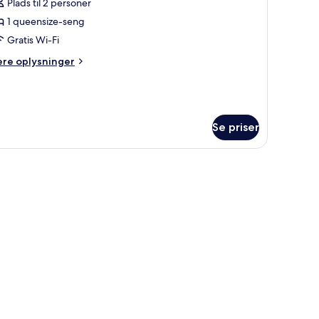
Plads til 2 personer
f
tandardlejlighed
1 queensize-seng
Gratis Wi-Fi
ere
ere oplysninger
lysninger
m
andardlejlighed
Se priser
ardiner.
uder, et spejl, et natbord med stearinlys og et tøjstativ.