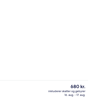
houselejlighed | Opholdsområde | Tv
Luksus-penthouselejlighed - byudsig
Den
680 kr.
nuværende
inkluderer skatter og gebyrer
pris
16. aug. - 17. aug.
Luksus-penthouselejlighed | Privat k
er
680 kr.