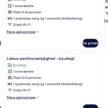
af
a
1 soveværelse
Comfort-
S
Plads til 4 personer
lejlighed
-
1 queensize-seng og 1 sovesofa (dobbeltseng)
Fl
Fl
tilpasset
Gratis Wi-Fi
op
personer
o
Flere
Flere oplysninger
St
med
oplysninger
nedsat
om
r
Se priser
Comfort-
mobilitet
lejlighed
-
ng, et spejl, en sengetavlelampe og udsigt til det fri gennem et vindue med g
Indlæs
Et pænt opredt soveværelse med seng, p
10
tilpasset
Luksus-penthouselejlighed - byudsigt
alle
personer
Byudsigt
med
billeder
nedsat
1 soveværelse
af
mobilitet
Luksus-
Plads til 4 personer
penthouselejlighed
1 queensize-seng og 1 sovesofa (dobbeltseng)
-
Gratis Wi-Fi
byudsigt
Flere
Flere oplysninger
oplysninger
om