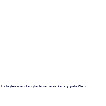
Luksus-pent
 tagterrassen. Lejlighederne har køkken og gratis Wi-Fi.
Tagterrasse