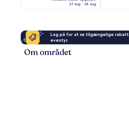
437 kr.
anmeldelser
anmeldelser
27. aug. - 28. aug.
Log på for at se tilgængelige rabatte
eventyr.
Om området