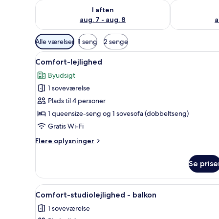
Tjek tilgængelighed for i aften aug. 7 - aug. 8
Tjek tilgænge
I aften
aug. 7 - aug. 8
a
Tilgængelige
Alle værelser
1 seng
2 senge
filtre
Indlæs
Pengeskab på værelset, mørklæg
for
23
Comfort-lejlighed
alle
værelser
Byudsigt
billeder
1 soveværelse
af
Comfort-
Plads til 4 personer
lejlighed
1 queensize-seng og 1 sovesofa (dobbeltseng)
Gratis Wi-Fi
Flere
Flere oplysninger
oplysninger
om
Se prise
Comfort-
lejlighed
Indlæs
Et moderne hotelværelse med en
18
Comfort-studiolejlighed - balkon
alle
1 soveværelse
billeder