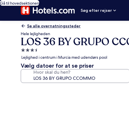
Gå til hovedsektionen
Søg efter rejser
Se alle overnatningssteder
Hele lejligheden
LOS 36 BY GRUPO C
3.5-
stjernet
Lejlighed i centrum i Murcia med udendørs pool
overnatningssted
Vælg datoer for at se priser
Hvor skal du hen?
Billedgalleri
for
LOS
36
BY