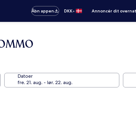
•
Åbn appen
DKK
Annoncér dit overna
COMMO
Datoer