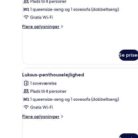
Plads til 4 personer
af
Comfort-
1 queensize-seng og 1 sovesofa (dobbeltseng)
studiolejlighed
Gratis Wi-Fi
-
Flere
Flere oplysninger
balkon
oplysninger
om
Comfort-
studiolejlighed
-
Se prise
balkon
Indlæs
Et hotelværelse med en stor se
10
Luksus-penthouselejlighed
alle
1 soveværelse
billeder
Plads til 4 personer
af
Luksus-
1 queensize-seng og 1 sovesofa (dobbeltseng)
penthouselejlighed
Gratis Wi-Fi
Flere
Flere oplysninger
oplysninger
om
Luksus-