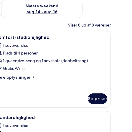
d aug. 7 - aug. 9
Tjek tilgængelighed for næste weekend aug. 14 - aug. 16
Næste weekend
aug. 14 - aug. 16
Viser 8 ud af 8 værelser
, en sengetavlelampe og et spejl på væggen.
ndlæs
Et moderne hotelværelse med en stor seng, et
23
mfort-studiolejlighed
le
1 soveværelse
illeder
Plads til 4 personer
f
omfort-
1 queensize-seng og 1 sovesofa (dobbeltseng)
tudiolejlighed
Gratis Wi-Fi
ere
ere oplysninger
lysninger
m
mfort-
udiolejlighed
Se priser
rdiner, lydisolering, gratis Wi-Fi
ndlæs
Pengeskab på værelset, mørklægningsgardiner, 
23
andardlejlighed
le
1 soveværelse
illeder