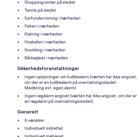
Shoppingcenter på stedet
Tennis på stedet
Surfundervisning i nærheden
Fiskeri i nærheden
Klatring i nærheden
Hvalsafari i nærheden
Snorkling i nærheden
Bådsejlads i nærheden
Sikkerhedsforanstaltninger
Ingen oplysninger om kuliltealarm (værten har ikke angivet,
om der er en kuliltealarm på overnatningsstedet.
Medbring evt. egen alarm)
Ingen røgalarm angivet (værten har ikke angivet, om der er
en røgalarm på overnatningsstedet)
Generelt
6 værelser
Individuelt indrettet
Individuelt møbleret