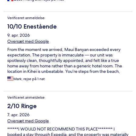
une journée de visite, et le bain à remous était suffisamment
chaud pour vraiment en profiter. L’emplacement est un vrai
plus, avec la plage à proximité et un cadre magnifique. C’est un
Verificeret anmeldelse
endroit idéal pour se reposer tout en ayant accès facilement aux
activités de l’île. Je recommande sans hésiter cet hébergement
10/10 Enestående
pour un séjour à Maui !
9. apr. 2026
Oversæt med Google
From the moment we arrived, Maui Banyan exceeded every
expectation. The property is immaculate — our unit was
spotlessly clean, thoughtfully appointed, and felt like a true
home away from home rather than a generic hotel room. The
location in Kihei is unbeatable. You’re steps from the beach,
walking distance to great restaurants and shops along South
Mark, rejse på 1 nat
Kihei Road, and perfectly positioned to explore everything
South Maui has to offer. We never felt like we needed to drive
far for anything. The pool and amenities are outstanding —
Verificeret anmeldelse
well-maintained, never overcrowded, and a genuinely relaxing
place to spend the afternoon after a morning at the beach. It’s
2/10 Ringe
the kind of resort where you don’t feel the need to leave. What
7. apr. 2026
really set this stay apart was the responsiveness of the host.
Every question we had was answered quickly and warmly — it
Oversæt med Google
made the whole experience feel seamless and stress-free from
******I WOULD NOT RECOMMEND THIS PLACE******** I
check-in to checkout.
booked a stay through Expedia, and the property was materially