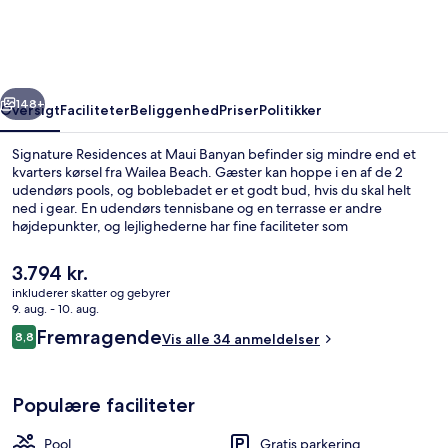
Maui
Banyan
rige
Næste
148+
Oversigt
Faciliteter
Beliggenhed
Priser
Politikker
Signature Residences at Maui Banyan befinder sig mindre end et
kvarters kørsel fra Wailea Beach. Gæster kan hoppe i en af de 2
udendørs pools, og boblebadet er et godt bud, hvis du skal helt
ned i gear. En udendørs tennisbane og en terrasse er andre
højdepunkter, og lejlighederne har fine faciliteter som
espressomaskine og senge med madrasser af viskoelastisk skum og
egyptiske bomuldslagner.
Den
3.794 kr.
nuværende
inkluderer skatter og gebyrer
pris
9. aug. - 10. aug.
Udendørsområde
er
Anmeldelser
Fremragende
8,8
Vis alle 34 anmeldelser
3.794 kr.
8,8 ud af 10.
Populære faciliteter
Pool
Gratis parkering