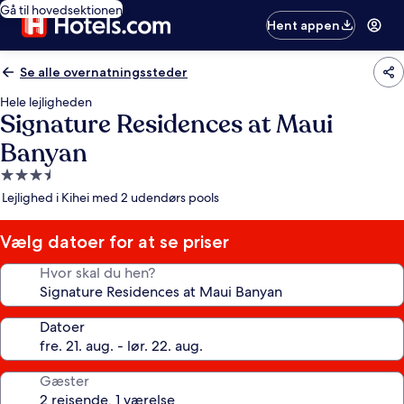
Gå til hovedsektionen
Hent appen
Se alle overnatningssteder
Hele lejligheden
Signature Residences at Maui
Banyan
3.5-
stjernet
Lejlighed i Kihei med 2 udendørs pools
overnatningssted
Vælg datoer for at se priser
Hvor skal du hen?
Datoer
Gæster