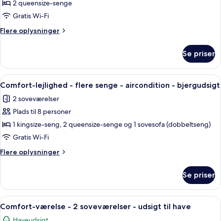
2
2 queensize-senge
queensize-
Gratis Wi-Fi
senge
Flere
Flere oplysninger
-
oplysninger
udsigt
om
Se priser
til
Standardlejlighed
-
have
2
Indlæs
Et hotelværelse med to senge, en vent
17
queensize-
Comfort-lejlighed - flere senge - aircondition - bjergudsigt
alle
senge
2 soveværelser
-
billeder
udsigt
Plads til 8 personer
af
til
Comfort-
1 kingsize-seng, 2 queensize-senge og 1 sovesofa (dobbeltseng)
have
lejlighed
Gratis Wi-Fi
-
Flere
Flere oplysninger
flere
oplysninger
senge
om
Se priser
Comfort-
-
lejlighed
aircondition
-
Indlæs
Et moderne hotelværelse med seng, skri
-
17
flere
Comfort-værelse - 2 soveværelser - udsigt til have
alle
senge
bjergudsigt
Haveudsigt