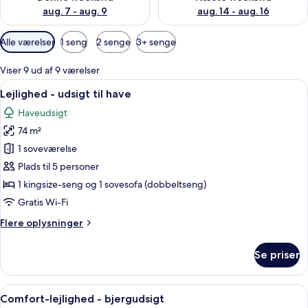
aug. 7 - aug. 9
aug. 14 - aug. 16
Tilgængelige
Alle værelser
1 seng
2 senge
3+ senge
filtre
for
Viser 9 ud af 9 værelser
værelser
Indlæs
En stue med spiseplads, en grå sofa, e
28
Lejlighed - udsigt til have
alle
Haveudsigt
billeder
74 m²
af
Lejlighed
1 soveværelse
-
Plads til 5 personer
udsigt
1 kingsize-seng og 1 sovesofa (dobbeltseng)
til
Gratis Wi-Fi
have
Flere
Flere oplysninger
oplysninger
om
Se priser
Lejlighed
-
udsigt
Indlæs
En rummelig opholdsstue med sofa, s
14
til
Comfort-lejlighed - bjergudsigt
alle