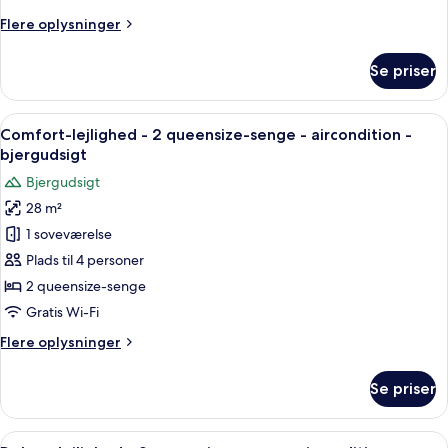
-
Flere
Flere oplysninger
havudsigt
oplysninger
om
Se priser
Deluxe-
lejlighed
-
Indlæs
Et hotelværelse med to senge, et spi
7
balkon
Comfort-lejlighed - 2 queensize-senge - aircondition -
alle
-
bjergudsigt
havudsigt
billeder
Bjergudsigt
af
28 m²
Comfort-
1 soveværelse
lejlighed
-
Plads til 4 personer
2
2 queensize-senge
queensize-
Gratis Wi-Fi
senge
Flere
Flere oplysninger
-
oplysninger
aircondition
om
Se priser
Comfort-
-
lejlighed
bjergudsigt
-
Indlæs
Deluxe-lejlighed - 2 queensize-senge 