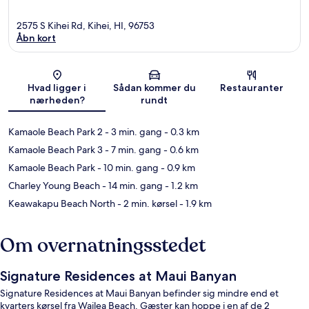
2575 S Kihei Rd, Kihei, HI, 96753
Åbn kort
Kort
Hvad ligger i
Sådan kommer du
Restauranter
nærheden?
rundt
Kamaole Beach Park 2
- 3 min. gang
- 0.3 km
Kamaole Beach Park 3
- 7 min. gang
- 0.6 km
Kamaole Beach Park
- 10 min. gang
- 0.9 km
Charley Young Beach
- 14 min. gang
- 1.2 km
Keawakapu Beach North
- 2 min. kørsel
- 1.9 km
Om overnatningsstedet
Signature Residences at Maui Banyan
Signature Residences at Maui Banyan befinder sig mindre end et
kvarters kørsel fra Wailea Beach. Gæster kan hoppe i en af de 2