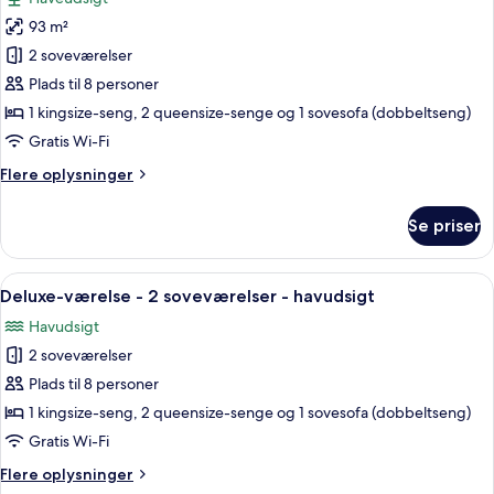
-
billeder
aircondition
93 m²
af
-
Comfort-
2 soveværelser
bjergudsigt
værelse
Plads til 8 personer
-
1 kingsize-seng, 2 queensize-senge og 1 sovesofa (dobbeltseng)
2
Gratis Wi-Fi
soveværelser
Flere
Flere oplysninger
-
oplysninger
udsigt
om
Se priser
til
Comfort-
værelse
have
-
Indlæs
Et hotelværelse med to senge, en ventil
19
2
Deluxe-værelse - 2 soveværelser - havudsigt
alle
soveværelser
Havudsigt
-
billeder
udsigt
2 soveværelser
af
til
Deluxe-
Plads til 8 personer
have
værelse
1 kingsize-seng, 2 queensize-senge og 1 sovesofa (dobbeltseng)
-
Gratis Wi-Fi
2
Flere
Flere oplysninger
soveværelser
oplysninger