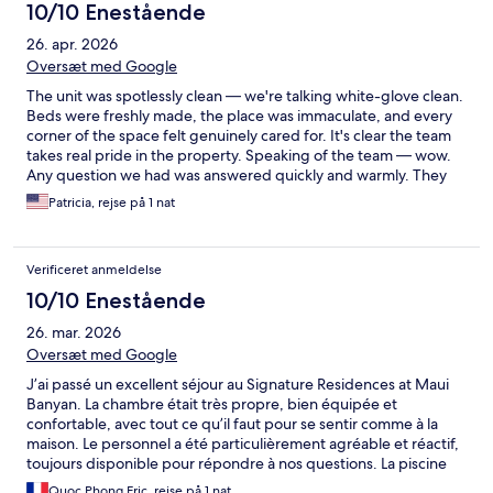
10/10 Enestående
26. apr. 2026
Oversæt med Google
The unit was spotlessly clean — we're talking white-glove clean.
Beds were freshly made, the place was immaculate, and every
corner of the space felt genuinely cared for. It's clear the team
takes real pride in the property. Speaking of the team — wow.
Any question we had was answered quickly and warmly. They
felt less like a property management company and more like
Patricia, rejse på 1 nat
locals who actually wanted us to have the best trip possible.
Verificeret anmeldelse
10/10 Enestående
26. mar. 2026
Oversæt med Google
J’ai passé un excellent séjour au Signature Residences at Maui
Banyan. La chambre était très propre, bien équipée et
confortable, avec tout ce qu’il faut pour se sentir comme à la
maison. Le personnel a été particulièrement agréable et réactif,
toujours disponible pour répondre à nos questions. La piscine
est très bien entretenue et agréable pour se détendre après
Quoc Phong Eric, rejse på 1 nat