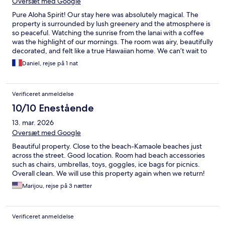
Oversæt med Google
Pure Aloha Spirit! Our stay here was absolutely magical. The
property is surrounded by lush greenery and the atmosphere is
so peaceful. Watching the sunrise from the lanai with a coffee
was the highlight of our mornings. The room was airy, beautifully
decorated, and felt like a true Hawaiian home. We can’t wait to
come back!
Daniel, rejse på 1 nat
Verificeret anmeldelse
10/10 Enestående
13. mar. 2026
Oversæt med Google
Beautiful property. Close to the beach-Kamaole beaches just
across the street. Good location. Room had beach accessories
such as chairs, umbrellas, toys, goggles, ice bags for picnics.
Overall clean. We will use this property again when we return!
Marijou, rejse på 3 nætter
Verificeret anmeldelse