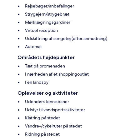
Rejsebøger/anbefalinger
Strygejern/strygebræt
Mørklægningsgardiner
Virtuel reception
Udskiftning af sengetøj (efter anmodning)
Automat
Områdets højdepunkter
Tæt på promenaden
I nærheden af et shoppingoutlet
I en landsby
Oplevelser og aktiviteter
Udendørs tennisbaner
Udstyr til vandsportsaktiviteter
Klatring på stedet
Vandre-/cykelruter på stedet
Ridning på stedet