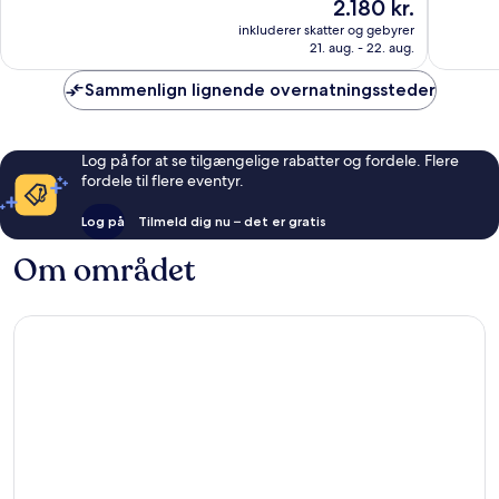
Prisen
2.180 kr.
Fremragende,
Eneståe
er
inkluderer skatter og gebyrer
952
2.643
2.180 kr.
21. aug. - 22. aug.
anmeldelser
anmelde
Sammenlign lignende overnatningssteder
Log på for at se tilgængelige rabatter og fordele. Flere
fordele til flere eventyr.
Log på
Tilmeld dig nu – det er gratis
Om området