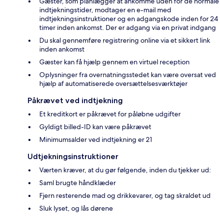
Gæster, som planlægger at ankomme uden for de normale
indtjekningstider, modtager en e-mail med
indtjekningsinstruktioner og en adgangskode inden for 24
timer inden ankomst. Der er adgang via en privat indgang
Du skal gennemføre registrering online via et sikkert link
inden ankomst
Gæster kan få hjælp gennem en virtuel reception
Oplysninger fra overnatningsstedet kan være oversat ved
hjælp af automatiserede oversættelsesværktøjer
Påkrævet ved indtjekning
Et kreditkort er påkrævet for påløbne udgifter
Gyldigt billed-ID kan være påkrævet
Minimumsalder ved indtjekning er 21
Udtjekningsinstruktioner
Værten kræver, at du gør følgende, inden du tjekker ud:
Saml brugte håndklæder
Fjern resterende mad og drikkevarer, og tag skraldet ud
Sluk lyset, og lås dørene