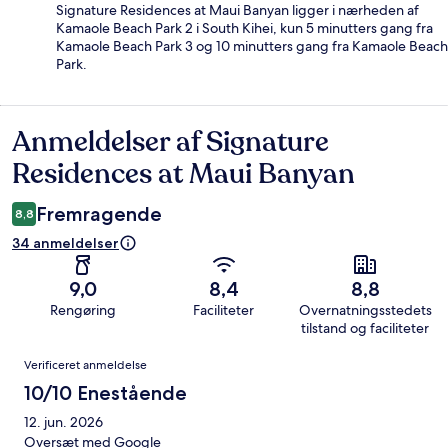
Signature Residences at Maui Banyan ligger i nærheden af
Kamaole Beach Park 2 i South Kihei, kun 5 minutters gang fra
Kamaole Beach Park 3 og 10 minutters gang fra Kamaole Beach
Park.
Anmeldelser af Signature
Anmeldelser
Residences at Maui Banyan
Fremragende
8,8
34 anmeldelser
9,0
8,4
8,8
Rengøring
Faciliteter
Overnatningsstedets
tilstand og faciliteter
Anmeldelser
Verificeret anmeldelse
10/10 Enestående
12. jun. 2026
Oversæt med Google