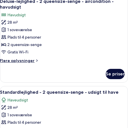
10
2
Deluxe-lejlighed - 2 queensize-senge - aircondition -
alle
queensize-
havudsigt
senge
billeder
Havudsigt
-
af
aircondition
28 m²
Deluxe-
-
1 soveværelse
lejlighed
bjergudsigt
-
Plads til 4 personer
2
2 queensize-senge
queensize-
Gratis Wi-Fi
senge
Flere
Flere oplysninger
-
oplysninger
aircondition
om
Se priser
Deluxe-
-
lejlighed
havudsigt
-
Indlæs
Egyptiske bomuldslagner, premium-s
16
2
Standardlejlighed - 2 queensize-senge - udsigt til have
alle
queensize-
Haveudsigt
senge
billeder
-
28 m²
af
aircondition
Standardlejlighed
1 soveværelse
-
-
havudsigt
Plads til 4 personer