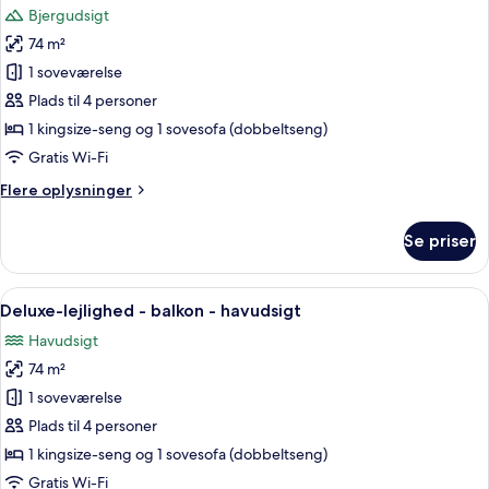
have
Bjergudsigt
billeder
74 m²
af
Comfort-
1 soveværelse
lejlighed
Plads til 4 personer
-
1 kingsize-seng og 1 sovesofa (dobbeltseng)
bjergudsigt
Gratis Wi-Fi
Flere
Flere oplysninger
oplysninger
om
Se priser
Comfort-
lejlighed
-
Indlæs
En moderne stue med sofa, sofabord og
24
bjergudsigt
Deluxe-lejlighed - balkon - havudsigt
alle
Havudsigt
billeder
74 m²
af
Deluxe-
1 soveværelse
lejlighed
Plads til 4 personer
-
1 kingsize-seng og 1 sovesofa (dobbeltseng)
balkon
Gratis Wi-Fi