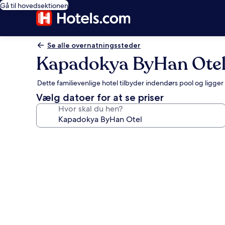
Gå til hovedsektionen
Se alle overnatningssteder
Kapadokya ByHan Ote
Dette familievenlige hotel tilbyder indendørs pool og ligger
Vælg datoer for at se priser
Hvor skal du hen?
Billedgalleri
for
Kapadokya
ByHan
Otel