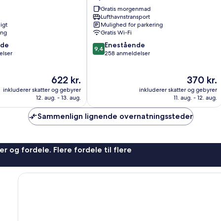
HOTEL
Gratis morgenmad
Uçhisar
Lufthavnstransport
igt
Mulighed for parkering
ing
Gratis Wi-Fi
9.4
nde
Enestående
9,4
ud
elser
258 anmeldelser
af
10,
Prisen
Prisen
622 kr.
370 kr.
Enestående,
er
er
258
inkluderer skatter og gebyrer
inkluderer skatter og gebyrer
622 kr.
370 kr.
anmeldelser
12. aug. - 13. aug.
11. aug. - 12. aug.
Sammenlign lignende overnatningssteder
r og fordele. Flere fordele til flere