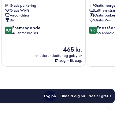
Hotel
Uçhisar
Gratis parkering
Gratis morgenmad
Göreme
Gratis Wi-Fi
Lufthavnstransport
Aircondition
Gratis parkering
Bar
Gratis Wi-Fi
9.0
9.6
Fremragende
Enestående
9,0
9,6
ud
ud
48 anmeldelser
56 anmeldelser
af
af
10,
10,
Prisen
465 kr.
Fremragende,
Enestående,
er
48
56
inkluderer skatter og gebyrer
inkluderer 
465 kr.
anmeldelser
anmeldelser
17. aug. - 18. aug.
Log på
Tilmeld dig nu – det er gratis