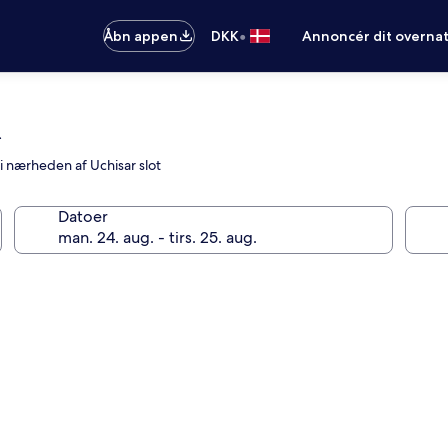
•
Åbn appen
DKK
Annoncér dit overna
l
 i nærheden af Uchisar slot
Datoer