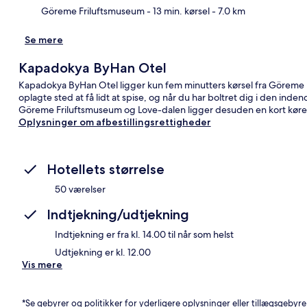
Göreme Friluftsmuseum
- 13 min. kørsel
- 7.0 km
Se mere
Kapadokya ByHan Otel
Kapadokya ByHan Otel ligger kun fem minutters kørsel fra Göreme N
oplagte sted at få lidt at spise, og når du har boltret dig i den ind
Göreme Friluftsmuseum og Love-dalen ligger desuden en kort køret
Oplysninger om afbestillingsrettigheder
Hotellets størrelse
50 værelser
Indtjekning/udtjekning
Indtjekning er fra kl. 14.00 til når som helst
Udtjekning er kl. 12.00
Vis mere
*Se gebyrer og politikker for yderligere oplysninger eller tillægsgebyre