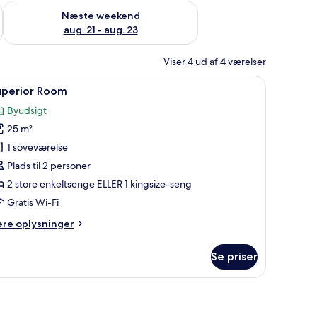
d aug. 14 - aug. 16
Tjek tilgængelighed for næste weekend aug. 21 - aug. 23
Næste weekend
aug. 21 - aug. 23
Viser 4 ud af 4 værelser
tbord, en blomstret lænestol, et lille bord med en vase og et billede på væg
ndlæs
Et værelse med to senge, et stort maleri, et sp
7
uperior Room
le
Byudsigt
illeder
25 m²
f
uperior
1 soveværelse
oom
Plads til 2 personer
2 store enkeltsenge ELLER 1 kingsize-seng
Gratis Wi-Fi
ere
ere oplysninger
lysninger
m
Se priser
perior
oom