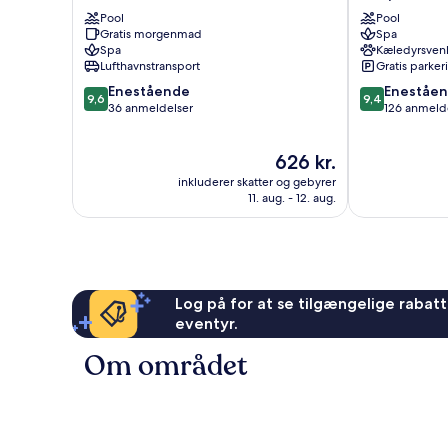
Cappadocia
Hotel
Pool
Pool
Göreme
Nevşehir
Gratis morgenmad
Spa
Merkez
Spa
Kæledyrsvenl
Lufthavnstransport
Gratis parker
9.6
9.4
Enestående
Eneståe
9,6
9,4
ud
ud
36 anmeldelser
126 anmeld
af
af
10,
10,
Prisen
626 kr.
Enestående,
Enestående,
er
36
126
inkluderer skatter og gebyrer
626 kr.
anmeldelser
anmeldelser
11. aug. - 12. aug.
Log på for at se tilgængelige rabatte
eventyr.
Om området