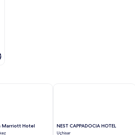
r
arriott Hotel
NEST CAPPADOCIA HOTEL
NEST
 Marriott Hotel
NEST CAPPADOCIA HOTEL
CAPPADOCIA
kez
Uçhisar