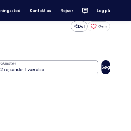
tningssted
Kontakt os
Rejser
Log på
Del
Gem
Gæster
Søg