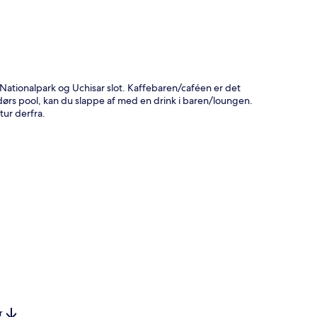
ationalpark og Uchisar slot. Kaffebaren/caféen er det
endørs pool, kan du slappe af med en drink i baren/loungen.
ur derfra.
r