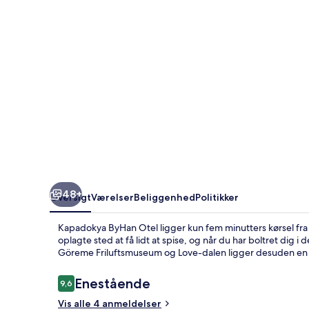
48+
Oversigt
Værelser
Beliggenhed
Politikker
Kapadokya ByHan Otel ligger kun fem minutters kørsel fra
oplagte sted at få lidt at spise, og når du har boltret dig
Göreme Friluftsmuseum og Love-dalen ligger desuden en k
Anmeldelser
Enestående
9,6
9,6 ud af 10.
Vis alle 4 anmeldelser