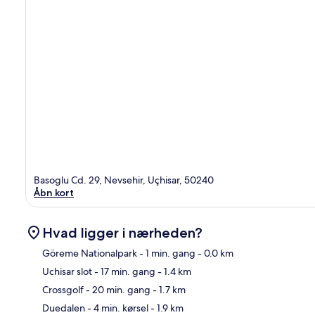
Basoglu Cd. 29, Nevsehir, Uçhisar, 50240
Åbn kort
Hvad ligger i nærheden?
Göreme Nationalpark
- 1 min. gang
- 0.0 km
Uchisar slot
- 17 min. gang
- 1.4 km
Kor
Crossgolf
- 20 min. gang
- 1.7 km
Duedalen
- 4 min. kørsel
- 1.9 km