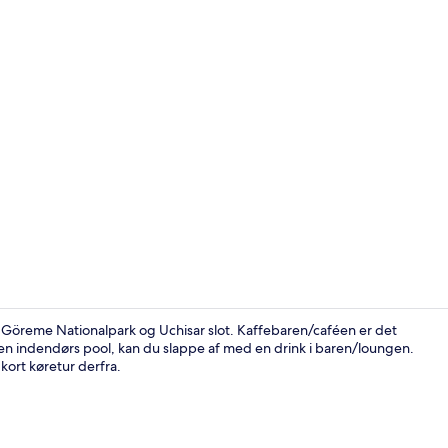
Indendørs p
 Göreme Nationalpark og Uchisar slot. Kaffebaren/caféen er det
 i den indendørs pool, kan du slappe af med en drink i baren/loungen.
ort køretur derfra.
Tagterrasse