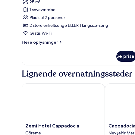
25 m²
billeder
1 soveværelse
af
Underground
Plads til 2 personer
Cave
2 store enkeltsenge ELLER 1 kingsize-seng
Room
Gratis Wi-Fi
Flere
Flere oplysninger
oplysninger
om
Se prise
Underground
Cave
Room
Lignende overnatningssteder
Zemi Hotel Cappadocia
Cappadocia M
Zemi
Cappadocia
Zemi Hotel Cappadocia
Cappadocia
Hotel
Marriott
Göreme
Nevşehir Mer