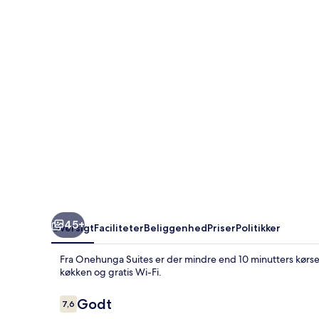
45+
Oversigt
Faciliteter
Beliggenhed
Priser
Politikker
Fra Onehunga Suites er der mindre end 10 minutters kørsel
køkken og gratis Wi-Fi.
Anmeldelser
Godt
7,6
7,6 ud af 10.