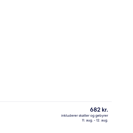
lighed | Opholdsområde
Interiør
Den
682 kr.
nuværende
inkluderer skatter og gebyrer
pris
11. aug. - 12. aug.
ed | Strygejern/strygebræt, gratis Wi-Fi
Standard-studiolejlighed | Privat kø
er
682 kr.