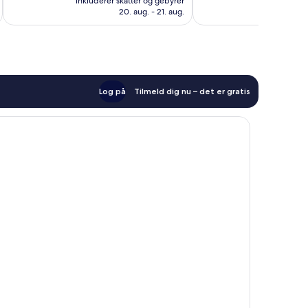
inkluderer skatter og gebyrer
inkluderer 
380 kr.
anmeldelser
anmeldelser
20. aug. - 21. aug.
Log på
Tilmeld dig nu – det er gratis