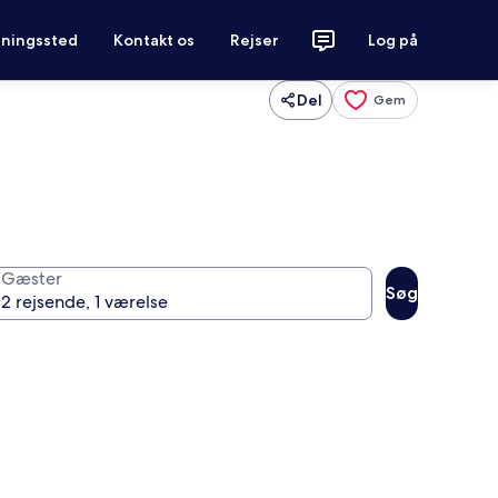
tningssted
Kontakt os
Rejser
Log på
Del
Gem
Gæster
Søg