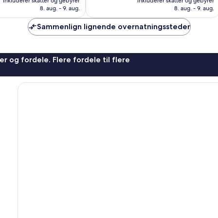
Alletiders,
inkluderer skatter og gebyrer
inkluderer skatter og gebyrer
413 kr.
615 kr.
8. aug. - 9. aug.
8. aug. - 9. aug.
1.000
anmeldelser
Sammenlign lignende overnatningssteder
r og fordele. Flere fordele til flere