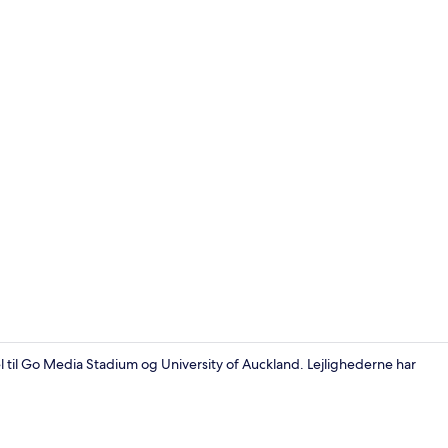
Comfort-lej
 til Go Media Stadium og University of Auckland. Lejlighederne har
Basic-lejligh