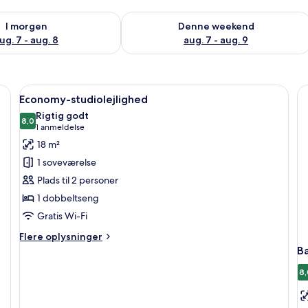
lighed for i morgen aug. 7 - aug. 8
Tjek tilgængelighed for denne weeken
I morgen
Denne weekend
ug. 7 - aug. 8
aug. 7 - aug. 9
 stor seng, et skrivebord og et fjernsyn.
Indlæs
Et soveværelse med en seng, et natbo
5
Economy-studiolejlighed
alle
Rigtig godt
billeder
8,0
8,0 ud af 10
(1
1 anmeldelse
af
anmeldelse)
18 m²
Economy-
1 soveværelse
studiolejlighed
Plads til 2 personer
1 dobbeltseng
Gratis Wi-Fi
Flere
Flere oplysninger
oplysninger
Ba
om
Economy-
8,
studiolejlighed