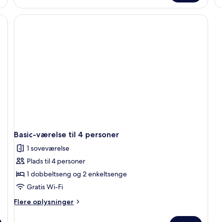
lejlighed
su
et natbord, et vindue og et TV ophængt på væggen.
Basic-værelse til 4 personer
1 soveværelse
Plads til 4 personer
1 dobbeltseng og 2 enkeltsenge
Gratis Wi-Fi
Flere
Flere oplysninger
oplysninger
om