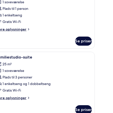
1 soveværelse
Plads til 1 person
1 enkeltseng
Gratis Wi-Fi
ere
ere oplysninger
lysninger
m
Se priser
sic-
udiolejlighed
en marmor bordplade og et sort stinkende emfang.
ndlæs
Et moderne køkken med mikrobølgeovn, kølesk
7
miliestudio-suite
le
25 m²
illeder
1 soveværelse
f
amiliestudio-
Plads til 3 personer
uite
1 enkeltseng og 1 dobbeltseng
Gratis Wi-Fi
ere
ere oplysninger
lysninger
m
Se priser
miliestudio-