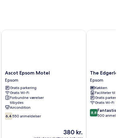
s
Ascot Epsom Motel
The Edgerley Suites
Ascot
The
Ascot Epsom Motel
The Edgerley Suites
Epsom
Edgerley
Epsom
Epsom
Motel
Suites
Gratis parkering
Køkken
Epsom
Epsom
Gratis Wi-Fi
Faciliteter til tøjvask
Forbundne værelser
Gratis parkering
tilbydes
Gratis Wi-Fi
Aircondition
8.8
Fantastisk
8,8
6.4
ud
500 anmeldelser
6,4
550 anmeldelser
ud
af
af
10,
Prisen
380 kr.
10,
Fantastisk,
er
550
500