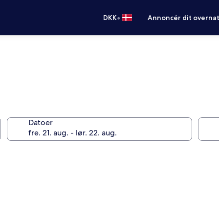
•
DKK
Annoncér dit overna
Datoer