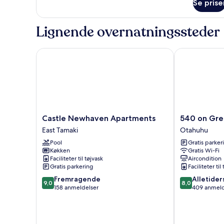
Se prise
Lignende overnatningssteder
Castle Newhaven Apartments
540 on Great
Castle
540
Castle Newhaven Apartments
540 on Gre
Newhaven
on
East Tamaki
Otahuhu
Apartments
Great
Pool
Gratis parker
East
South
Køkken
Gratis Wi-Fi
Tamaki
Motel
Faciliteter til tøjvask
Aircondition
Otahuhu
Gratis parkering
Faciliteter til
9.0
8.0
Fremragende
Alletider
9,0
8,0
ud
ud
158 anmeldelser
409 anmeld
af
af
10,
10,
Fremragende,
Alletiders,
158
409