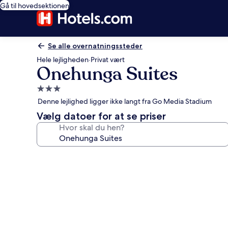
Gå til hovedsektionen
Se alle overnatningssteder
Hele lejligheden
·
Privat vært
Onehunga Suites
3.0-
stjernet
Denne lejlighed ligger ikke langt fra Go Media Stadium
overnatningssted
Vælg datoer for at se priser
Hvor skal du hen?
Billedgalleri
for
Onehunga
Suites