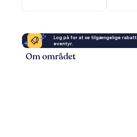
anmeldelser
anmeldelser
Log på for at se tilgængelige rabatte
eventyr.
Om området