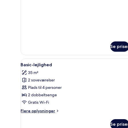
Se prise
Indlæs
Et moderne køkken med hvide
7
Basic-lejlighed
alle
35 m²
billeder
2 soveværelser
af
Basic-
Plads til 4 personer
lejlighed
2 dobbeltsenge
Gratis Wi-Fi
Flere
Flere oplysninger
oplysninger
om
Se prise
Basic-