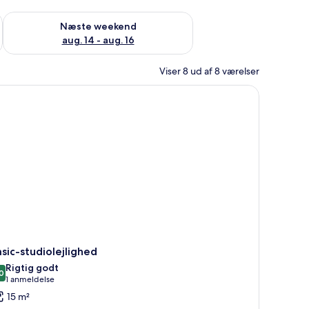
d aug. 7 - aug. 9
Tjek tilgængelighed for næste weekend aug. 14 - aug. 16
Næste weekend
aug. 14 - aug. 16
Viser 8 ud af 8 værelser
rd med lampe, et fjernsyn ophængt på væggen og et vindue med lette gardi
sic-studiolejlighed
Rigtig godt
0
8,0 ud af 10
(1
1 anmeldelse
anmeldelse)
15 m²