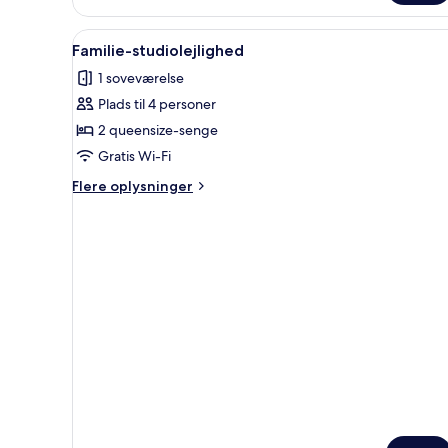
lejlighed
Indlæs
Et soveværelse med en seng, 
6
Familie-studiolejlighed
alle
1 soveværelse
billeder
Plads til 4 personer
af
Familie-
2 queensize-senge
studiolejlighed
Gratis Wi-Fi
Flere
Flere oplysninger
oplysninger
om
Familie-
studiolejlighed