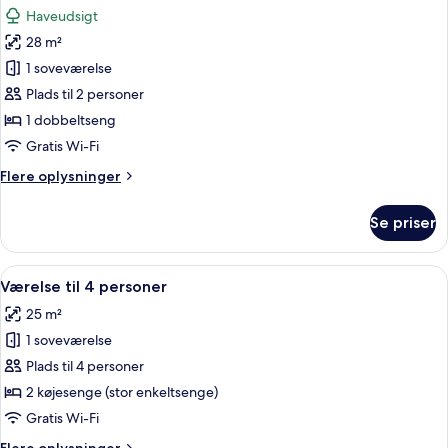
alle
til
Haveudsigt
have
billeder
28 m²
af
Deluxe-
1 soveværelse
studiolejlighed
Plads til 2 personer
-
1 dobbeltseng
udsigt
Gratis Wi-Fi
til
Flere
Flere oplysninger
have
oplysninger
om
Se priser
Deluxe-
studiolejlighed
-
Indlæs
Et soveværelse med køjesenge, gardine
7
udsigt
Værelse til 4 personer
alle
til
25 m²
have
billeder
1 soveværelse
af
Værelse
Plads til 4 personer
til
2 køjesenge (stor enkeltsenge)
4
Gratis Wi-Fi
personer
Flere