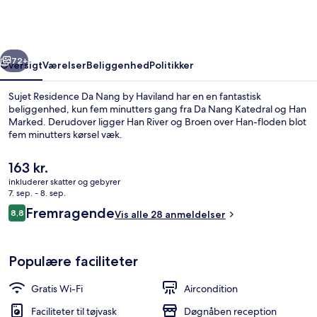
Nang
by
Haviland
rige
Næste
72+
Oversigt
Værelser
Beliggenhed
Politikker
Sujet Residence Da Nang by Haviland har en en fantastisk
beliggenhed, kun fem minutters gang fra Da Nang Katedral og Han
Marked. Derudover ligger Han River og Broen over Han-floden blot
fem minutters kørsel væk.
Den
163 kr.
nuværende
inkluderer skatter og gebyrer
pris
7. sep. - 8. sep.
er
Anmeldelser
Fremragende
8,8
Pool
Vis alle 28 anmeldelser
163 kr.
8,8 ud af 10.
Populære faciliteter
Gratis Wi-Fi
Aircondition
Faciliteter til tøjvask
Døgnåben reception