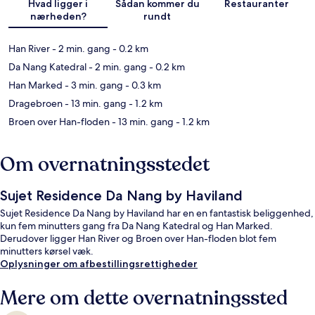
Hvad ligger i
Sådan kommer du
Restauranter
nærheden?
rundt
Han River
- 2 min. gang
- 0.2 km
Da Nang Katedral
- 2 min. gang
- 0.2 km
Han Marked
- 3 min. gang
- 0.3 km
Dragebroen
- 13 min. gang
- 1.2 km
Broen over Han-floden
- 13 min. gang
- 1.2 km
Om overnatningsstedet
Sujet Residence Da Nang by Haviland
Sujet Residence Da Nang by Haviland har en en fantastisk beliggenhed,
kun fem minutters gang fra Da Nang Katedral og Han Marked.
Derudover ligger Han River og Broen over Han-floden blot fem
minutters kørsel væk.
Oplysninger om afbestillingsrettigheder
Mere om dette overnatningssted