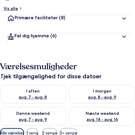
Vis alle
Primære faciliteter
(8)
Føl dig hjemme
(6)
Værelsesmuligheder
Tjek tilgængelighed for disse datoer
Tjek tilgængelighed for i aften aug. 7 - aug. 8
Tjek tilgængelighed for i morg
I aften
I morgen
aug. 7 - aug. 8
aug. 8 - aug. 9
Tjek tilgængelighed for denne weekend aug. 7 - aug. 9
Tjek tilgængelighed for næste
Denne weekend
Næste weekend
aug. 7 - aug. 9
aug. 14 - aug. 16
Tilgængelige
Alle værelser
1 seng
2 senge
3+ senge