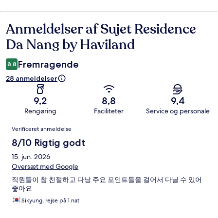
Anmeldelser af Sujet Residence
Anmeldelser
Da Nang by Haviland
Fremragende
8,8
28 anmeldelser
9,2
8,8
9,4
Rengøring
Faciliteter
Service og personale
Anmeldelser
Verificeret anmeldelse
8/10 Rigtig godt
15. jun. 2026
Oversæt med Google
직원들이 참 친절하고 다낭 주요 포인트들을 걸어서 다닐 수 있어
좋아요
Sikyung, rejse på 1 nat