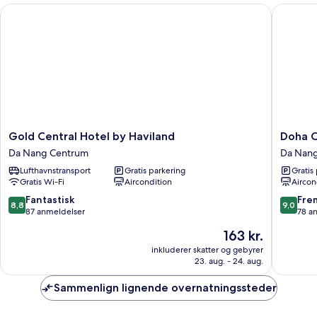
View
Gold Central Hotel by Haviland
Doha Cen
Gold
Doha
Gold Central Hotel by Haviland
Doha C
Central
Central
Da Nang Centrum
Da Nan
Hotel
Bliss
Lufthavnstransport
Gratis parkering
Gratis
by
Danang
Gratis Wi-Fi
Aircondition
Aircon
Haviland
Hotel
Da
By
8.8
9.0
Fantastisk
Fre
8,8
9,0
Nang
Havilan
ud
ud
87 anmeldelser
78 a
Centrum
Da
af
af
Prisen
163 kr.
Nang
10,
10,
er
Centru
Fantastisk,
Fremrag
inkluderer skatter og gebyrer
163 kr.
23. aug. - 24. aug.
87
78
anmeldelser
anmelde
Sammenlign lignende overnatningssteder