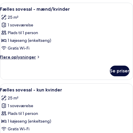
-
Indlæs
Fælles sovesal - mænd/kvinder | Lydiso
6
mænd/kvinder
Fælles sovesal - mænd/kvinder
alle
25 m²
billeder
1 soveværelse
af
Fælles
Plads til 1 person
sovesal
1 køjeseng (enkeltseng)
-
Gratis Wi-Fi
mænd/kvinder
Flere
Flere oplysninger
oplysninger
om
Se priser
Fælles
sovesal
-
Indlæs
Lydisolering, gratis Wi-Fi
4
mænd/kvinder
Fælles sovesal - kun kvinder
alle
25 m²
billeder
1 soveværelse
af
Fælles
Plads til 1 person
sovesal
1 køjeseng (enkeltseng)
-
Gratis Wi-Fi