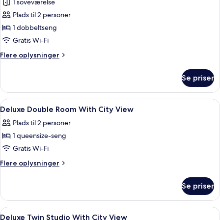
1 soveværelse
af
Deluxe-
Plads til 2 personer
studiolejlighed
1 dobbeltseng
Gratis Wi-Fi
Flere
Flere oplysninger
oplysninger
om
Se priser
Deluxe-
studiolejlighed
Indlæs
Et hotelværelse med seng, ventilator,
10
Deluxe Double Room With City View
alle
Plads til 2 personer
billeder
1 queensize-seng
af
Deluxe
Gratis Wi-Fi
Double
Flere
Flere oplysninger
Room
oplysninger
om
With
Se priser
Deluxe
City
Double
View
Room
Indlæs
Lydisolering, gratis Wi-Fi
9
With
Deluxe Twin Studio With City View