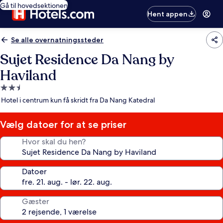
Gå til hovedsektionen
Hent appen
Se alle overnatningssteder
Sujet Residence Da Nang by
Haviland
2.5-
stjernet
Hotel i centrum kun få skridt fra Da Nang Katedral
overnatningssted
Vælg datoer for at se priser
Hvor skal du hen?
Datoer
Gæster