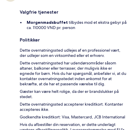
Valgfrie tjenester
Morgenmadsbuffet
tilbydes mod et ekstra gebyr på
ca. 110000 VND pr. person
Politikker
Dette overnatningssted udlejes af en professionel vært,
der udlejer som en virksomhed eller et erhverv.
Dette overnatningssted har udendørsområder såsom
altaner, balkoner eller terrasser, der muligvis ikke er
egnede for børn. Hvis du har spørgsmål, anbefaler vi, at du
kontakter overnatningsstedet inden ankomst for at
bekræfte, at de har et passende værelse til dig.
Gæster kan være helt rolige, da der er brandslukker på
stedet.
Dette overnatningssted accepterer kreditkort. Kontanter
accepteres ikke.
Godkendte kreditkort: Visa, Mastercard, JCB International
Hvis du afbestiller din reservation, er dette underlagt
værtens afbestillingspolitik. I overensstemmelse med EU's