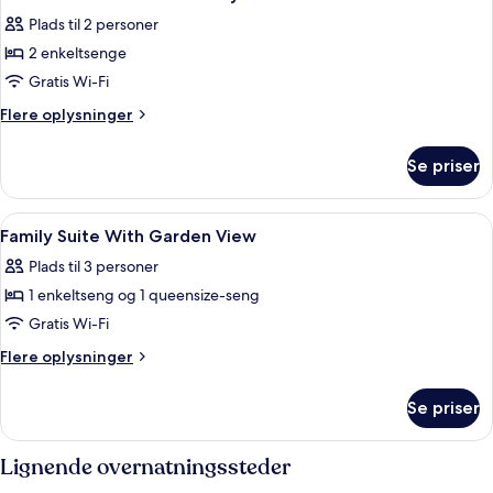
alle
City
Plads til 2 personer
View
billeder
2 enkeltsenge
af
Deluxe
Gratis Wi-Fi
Twin
Flere
Flere oplysninger
Studio
oplysninger
om
With
Se priser
Deluxe
City
Twin
View
Studio
Indlæs
Et hotelværelse med seng, sofa, fjerns
8
With
Family Suite With Garden View
alle
City
Plads til 3 personer
View
billeder
1 enkeltseng og 1 queensize-seng
af
Family
Gratis Wi-Fi
Suite
Flere
Flere oplysninger
With
oplysninger
om
Garden
Se priser
Family
View
Suite
With
Lignende overnatningssteder
Garden