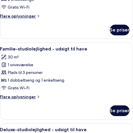
med
Gratis Wi-Fi
2
Flere
Flere oplysninger
enkeltsenge
oplysninger
om
Se priser
Deluxe-
værelse
med
Indlæs
Et moderne hotelværelse med to senge,
7
2
Familie-studiolejlighed - udsigt til have
alle
enkeltsenge
30 m²
billeder
1 soveværelse
af
Familie-
Plads til 3 personer
studiolejlighed
1 dobbeltseng og 1 enkeltseng
-
Gratis Wi-Fi
udsigt
Flere
Flere oplysninger
til
oplysninger
have
om
Se priser
Familie-
studiolejlighed
-
Indlæs
Et hotelværelse med seng, fjernsyn, s
8
udsigt
Deluxe-studiolejlighed - udsigt til have