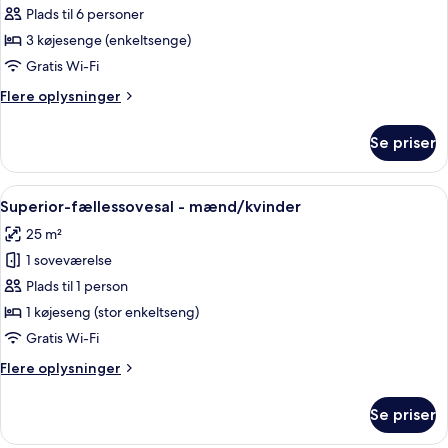
Superior-
Plads til 6 personer
fællessovesal
3 køjesenge (enkeltsenge)
-
Gratis Wi-Fi
kun
Flere
Flere oplysninger
kvinder
oplysninger
om
Se priser
Superior-
fællessovesal
-
Indlæs
En køjeseng med træramme, hvidt senge
6
kun
Superior-fællessovesal - mænd/kvinder
alle
kvinder
25 m²
billeder
1 soveværelse
af
Superior-
Plads til 1 person
fællessovesal
1 køjeseng (stor enkeltseng)
-
Gratis Wi-Fi
mænd/kvinder
Flere
Flere oplysninger
oplysninger
om
Se priser
Superior-
fællessovesal