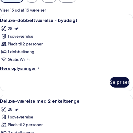
filtre
for
Viser 15 ud af 15 værelser
værelser
Indlæs
Et moderne hotelværelse med en stor s
6
Deluxe-dobbeltværelse - byudsigt
alle
28 m²
billeder
1 soveværelse
af
Deluxe-
Plads til 2 personer
dobbeltværelse
1 dobbeltseng
-
Gratis Wi-Fi
byudsigt
Flere
Flere oplysninger
oplysninger
om
Se priser
Deluxe-
dobbeltværelse
-
Indlæs
Et hotelværelse med to senge, et skriv
6
byudsigt
Deluxe-værelse med 2 enkeltsenge
alle
28 m²
billeder
1 soveværelse
af
Deluxe-
Plads til 2 personer
værelse
2 enkeltsenge