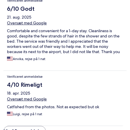
Verificeret anmeldelse
6/10 Godt
21. aug. 2025
Oversæt med Google
Comfortable and convenient for a 1-day stay. Cleanliness is
good, despite the few strands of hair in the shower and on the
bed. The service was friendly and I appreciated that the
workers went out of their way to help me. It will be noisy
because its next to the airport, but I did not lile that. Thank you
very much for the service.
Anvika, rejse på 1 nat
Verificeret anmeldelse
4/10 Rimeligt
18. apr. 2025
Oversæt med Google
Catfished from the photos. Not as expected but ok
Luigi, rejse på 1 nat