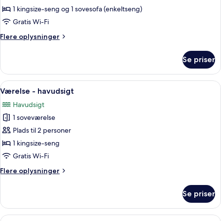
-
havudsigt
1 kingsize-seng og 1 sovesofa (enkeltseng)
1
Gratis Wi-Fi
kingsize-
Flere
Flere oplysninger
seng
oplysninger
med
om
Se priser
Lejlighed
sovesofa
-
-
1
Indlæs
En seng med hvide håndklæder formet
havudsigt
3
kingsize-
Værelse - havudsigt
alle
seng
Havudsigt
med
billeder
sovesofa
1 soveværelse
af
-
Værelse
Plads til 2 personer
havudsigt
-
1 kingsize-seng
havudsigt
Gratis Wi-Fi
Flere
Flere oplysninger
oplysninger
om
Se priser
Værelse
-
havudsigt
Indlæs
En seng med hvide håndklæder formet