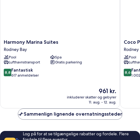
Harmony
Coco
Harmony Marina Suites
Coco 
Marina
Palm
Rodney Bay
Rodney 
Suites
Rodney
Pool
Spa
Pool
Rodney
Bay
Lufthavnstransport
Gratis parkering
Luftha
Bay
8.8
8.6
Fantastisk
Fant
8,8
8,6
ud
ud
617 anmeldelser
1.00
af
af
10,
10,
Prisen
961 kr.
Fantastisk,
Fantasti
er
inkluderer skatter og gebyrer
617
1.002
961 kr.
11. aug. - 12. aug.
anmeldelser
anmelde
Sammenlign lignende overnatningssteder
Log på for at se tilgængelige rabatter og fordele. Flere
fordele til flere eventyr.