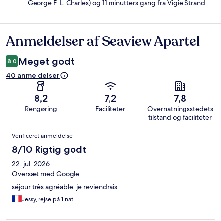
George F. L. Charles) og 11 minutters gang fra Vigie Strand.
Anmeldelser af Seaview Apartel
Anmeldelser
Meget godt
8,0
40 anmeldelser
8,2
7,2
7,8
Rengøring
Faciliteter
Overnatningsstedets
tilstand og faciliteter
Anmeldelser
Verificeret anmeldelse
8/10 Rigtig godt
22. jul. 2026
Oversæt med Google
séjour très agréable, je reviendrais
Jessy, rejse på 1 nat