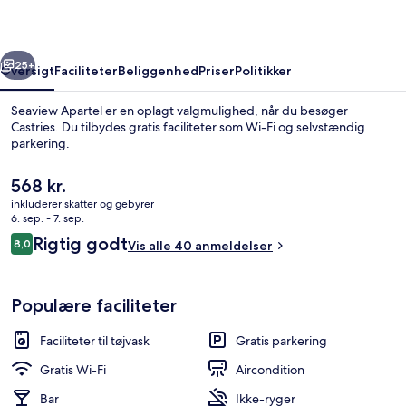
rige
Næste
25+
Oversigt
Faciliteter
Beliggenhed
Priser
Politikker
Seaview Apartel er en oplagt valgmulighed, når du besøger
Castries. Du tilbydes gratis faciliteter som Wi-Fi og selvstændig
parkering.
Den
568 kr.
nuværende
inkluderer skatter og gebyrer
pris
6. sep. - 7. sep.
er
Anmeldelser
Rigtig godt
8,0
Vis alle 40 anmeldelser
568 kr.
8,0 ud af 10.
Skrivebord, arbejdsområde til bærbar
Populære faciliteter
Faciliteter til tøjvask
Gratis parkering
Gratis Wi-Fi
Aircondition
Bar
Ikke-ryger