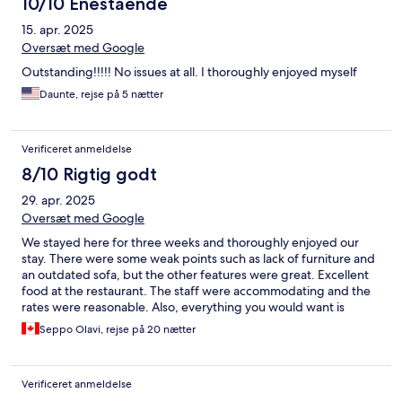
10/10 Enestående
15. apr. 2025
Oversæt med Google
Outstanding!!!!! No issues at all. I thoroughly enjoyed myself
Daunte, rejse på 5 nætter
Verificeret anmeldelse
8/10 Rigtig godt
29. apr. 2025
Oversæt med Google
We stayed here for three weeks and thoroughly enjoyed our
stay. There were some weak points such as lack of furniture and
an outdated sofa, but the other features were great. Excellent
food at the restaurant. The staff were accommodating and the
rates were reasonable. Also, everything you would want is
pretty well walking distance. Loved our time there. Felt like a
Seppo Olavi, rejse på 20 nætter
"local." Keep up the good work.
Verificeret anmeldelse