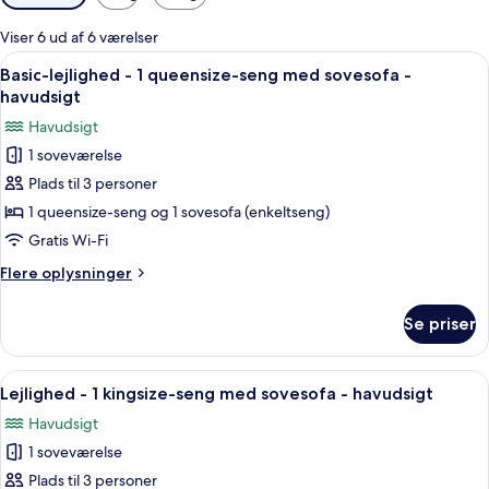
filtre
for
Viser 6 ud af 6 værelser
værelser
Indlæs
En pænt redt seng med et foldet hånd
11
Basic-lejlighed - 1 queensize-seng med sovesofa -
alle
havudsigt
billeder
Havudsigt
af
1 soveværelse
Basic-
Plads til 3 personer
lejlighed
-
1 queensize-seng og 1 sovesofa (enkeltseng)
1
Gratis Wi-Fi
queensize-
Flere
Flere oplysninger
seng
oplysninger
med
om
Se priser
Basic-
sovesofa
lejlighed
-
-
Indlæs
En pænt redt seng med et foldet hånd
havudsigt
10
1
Lejlighed - 1 kingsize-seng med sovesofa - havudsigt
alle
queensize-
Havudsigt
seng
billeder
med
1 soveværelse
af
sovesofa
Lejlighed
Plads til 3 personer
-