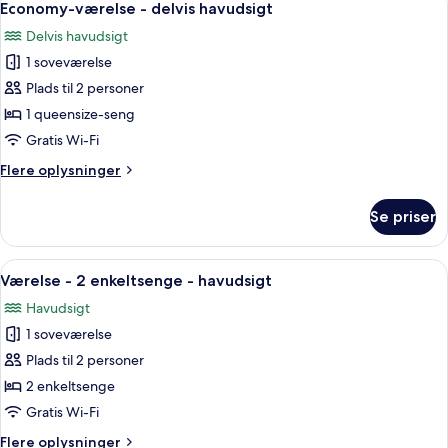
6
Economy-værelse - delvis havudsigt
alle
Delvis havudsigt
billeder
1 soveværelse
af
Economy-
Plads til 2 personer
værelse
1 queensize-seng
-
Gratis Wi-Fi
delvis
Flere
Flere oplysninger
havudsigt
oplysninger
om
Se priser
Economy-
værelse
-
Indlæs
En seng med hvide håndklæder formet
4
delvis
Værelse - 2 enkeltsenge - havudsigt
alle
havudsigt
Havudsigt
billeder
1 soveværelse
af
Værelse
Plads til 2 personer
-
2 enkeltsenge
2
Gratis Wi-Fi
enkeltsenge
Flere
Flere oplysninger