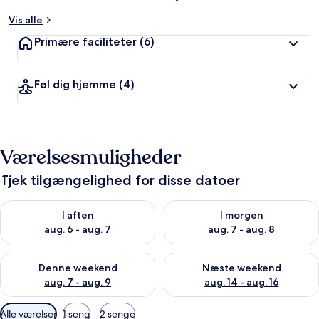
Vis alle
Primære faciliteter
(6)
Føl dig hjemme
(4)
Værelsesmuligheder
Tjek tilgængelighed for disse datoer
Tjek tilgængelighed for i aften aug. 6 - aug. 7
Tjek tilgængelighed for i morg
I aften
I morgen
aug. 6 - aug. 7
aug. 7 - aug. 8
Tjek tilgængelighed for denne weekend aug. 7 - aug. 9
Tjek tilgængelighed for næste
Denne weekend
Næste weekend
aug. 7 - aug. 9
aug. 14 - aug. 16
Tilgængelige
Alle værelser
1 seng
2 senge