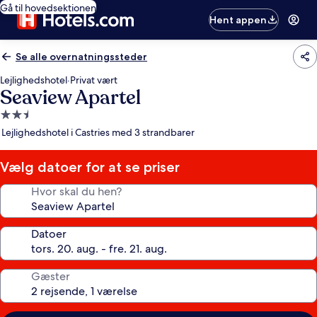
Gå til hovedsektionen
Hent appen
Se alle overnatningssteder
Lejlighedshotel
·
Privat vært
Seaview Apartel
2.5-
stjernet
Lejlighedshotel i Castries med 3 strandbarer
overnatningssted
Vælg datoer for at se priser
Hvor skal du hen?
Datoer
Gæster