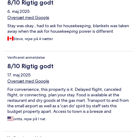
8/10 Rigtig godt
6. maj 2025
Oversæt med Google
Stay was okay , had to ask for housekeeping, blankets was taken
away when the ask for housekeeping power is different
Steve, rejse på 4 nætter
Verificeret anmeldelse
8/10 Rigtig godt
17. maj 2025
Oversæt med Google
For convenience, this property is it. Delayed flight, canceled
flight, or connecting, plan your stay. Food is available at the
restaurant and dry goods at the gas mart. Transport to and from
the small airport as well as a 'can do' spirit by staff sets this
budget property apart. Access to town is a breeze and
rodneybay is a bus ride away.
oritta, rejse på 1 nat