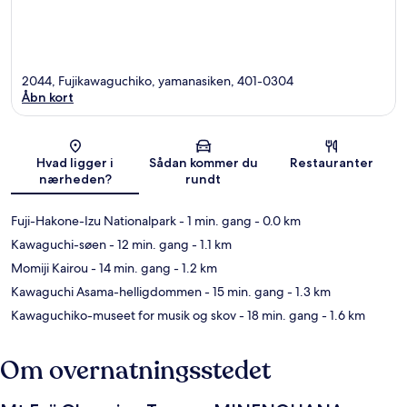
2044, Fujikawaguchiko, yamanasiken, 401-0304
Åbn kort
Kort
Hvad ligger i
Sådan kommer du
Restauranter
nærheden?
rundt
Fuji-Hakone-Izu Nationalpark
- 1 min. gang
- 0.0 km
Kawaguchi-søen
- 12 min. gang
- 1.1 km
Momiji Kairou
- 14 min. gang
- 1.2 km
Kawaguchi Asama-helligdommen
- 15 min. gang
- 1.3 km
Kawaguchiko-museet for musik og skov
- 18 min. gang
- 1.6 km
Om overnatningsstedet