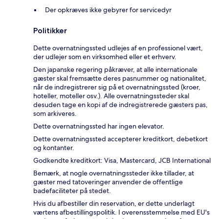
Der opkræves ikke gebyrer for servicedyr
Politikker
Dette overnatningssted udlejes af en professionel vært,
der udlejer som en virksomhed eller et erhverv.
Den japanske regering påkræver, at alle internationale
gæster skal fremsætte deres pasnummer og nationalitet,
når de indregistrerer sig på et overnatningssted (kroer,
hoteller, moteller osv.). Alle overnatningssteder skal
desuden tage en kopi af de indregistrerede gæsters pas,
som arkiveres.
Dette overnatningssted har ingen elevator.
Dette overnatningssted accepterer kreditkort, debetkort
og kontanter.
Godkendte kreditkort: Visa, Mastercard, JCB International
Bemærk, at nogle overnatningssteder ikke tillader, at
gæster med tatoveringer anvender de offentlige
badefaciliteter på stedet.
Hvis du afbestiller din reservation, er dette underlagt
værtens afbestillingspolitik. I overensstemmelse med EU's