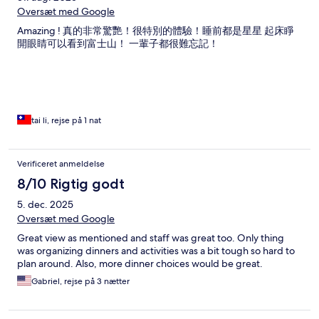
Oversæt med Google
Amazing ! 真的非常驚艷！很特別的體驗！睡前都是星星 起床睜
開眼睛可以看到富士山！ 一輩子都很難忘記！
tai li, rejse på 1 nat
Verificeret anmeldelse
8/10 Rigtig godt
5. dec. 2025
Oversæt med Google
Great view as mentioned and staff was great too. Only thing
was organizing dinners and activities was a bit tough so hard to
plan around. Also, more dinner choices would be great.
Gabriel, rejse på 3 nætter