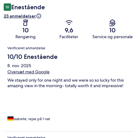
Enestående
10
23 anmeldelser
10
9,6
10
Rengøring
Faciliteter
Service og personale
Anmeldelser
Verificeret anmeldelse
10/10 Enestående
8. nov. 2025
Oversæt med Google
We stayed only for one night and we were so so lucky for this
amazing view in the morning- totally worth it and impressive!
Isabelle, rejse på 1 nat
Verificeret anmeldelse