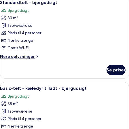
14
bjergudsigt
Standardtelt - bjergudsigt
alle
Bjergudsigt
billeder
39 m²
af
Standardtelt
1 soveværelse
-
Plads til 4 personer
bjergudsigt
4 enkeltsenge
Gratis Wi-Fi
Flere
Flere oplysninger
oplysninger
om
Se priser
Standardtelt
-
bjergudsigt
Indlæs
Hyggelig teltindkvartering med seng, h
14
Basic-telt - kæledyr tilladt - bjergudsigt
alle
Bjergudsigt
billeder
38 m²
af
Basic-
1 soveværelse
telt
Plads til 4 personer
-
4 enkeltsenge