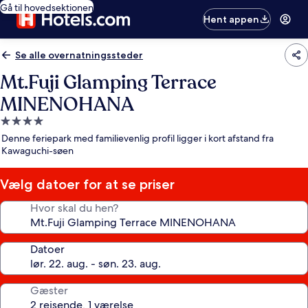
Gå til hovedsektionen
Hent appen
Se alle overnatningssteder
Mt.Fuji Glamping Terrace
MINENOHANA
4.0-
stjernet
Denne feriepark med familievenlig profil ligger i kort afstand fra
overnatningssted
Kawaguchi-søen
Vælg datoer for at se priser
Hvor skal du hen?
Datoer
Gæster