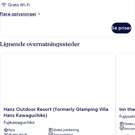
kæledyr
Gratis Wi-Fi
tilladt
Flere
Flere oplysninger
-
oplysninger
bjergudsigt
om
Se priser
Basic-
telt
-
Lignende overnatningssteder
kæledyr
tilladt
Hanz Outdoor Resort (formerly Glamping Villa Hanz Kawaguc
Inn the F
-
bjergudsigt
Hanz
Inn
Hanz Outdoor Resort (formerly Glamping Villa
Inn the
Outdoor
the
Hanz Kawaguchiko)
Fujiyosh
Resort
Fuji
Fujikawaguchiko
Gratis
(formerly
Fujiyosh
Aircon
Glamping
Spa
Gratis parkering
Gratis Wi-Fi
Aircondition