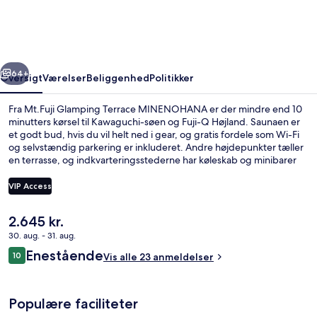
MINENOHANA
rige
Næste
64+
Oversigt
Værelser
Beliggenhed
Politikker
Fra Mt.Fuji Glamping Terrace MINENOHANA er der mindre end 10
minutters kørsel til Kawaguchi-søen og Fuji-Q Højland. Saunaen er
et godt bud, hvis du vil helt ned i gear, og gratis fordele som Wi-Fi
og selvstændig parkering er inkluderet. Andre højdepunkter tæller
en terrasse, og indkvarteringsstederne har køleskab og minibarer
(med en række gratis produkter).
VIP Access
Den
2.645 kr.
Basic-telt - kæledyr tilladt - bjerguds
nuværende
30. aug. - 31. aug.
pris
Anmeldelser
Enestående
10
er
Vis alle 23 anmeldelser
10 ud af 10.
2.645 kr.
Populære faciliteter