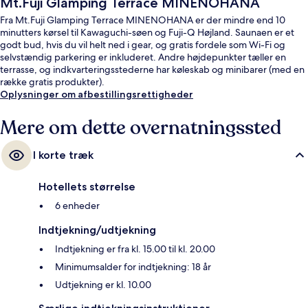
Mt.Fuji Glamping Terrace MINENOHANA
Fra Mt.Fuji Glamping Terrace MINENOHANA er der mindre end 10
minutters kørsel til Kawaguchi-søen og Fuji-Q Højland. Saunaen er et
godt bud, hvis du vil helt ned i gear, og gratis fordele som Wi-Fi og
selvstændig parkering er inkluderet. Andre højdepunkter tæller en
terrasse, og indkvarteringsstederne har køleskab og minibarer (med en
række gratis produkter).
Oplysninger om afbestillingsrettigheder
Mere om dette overnatningssted
I korte træk
Hotellets størrelse
6 enheder
Indtjekning/udtjekning
Indtjekning er fra kl. 15.00 til kl. 20.00
Minimumsalder for indtjekning: 18 år
Udtjekning er kl. 10.00