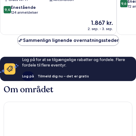
Villa
9.6
Ene
9,6
Hanz
ud
72 a
9.4
Enestående
9,4
Kawaguchiko)
af
ud
124 anmeldelser
Fujikawaguchiko
10,
af
Prisen
1.867 kr.
Eneståe
10,
er
72
Enestående,
2. sep. - 3. sep.
1.867 kr.
anmelde
124
anmeldelser
Sammenlign lignende overnatningssteder
Log på for at se tilgængelige rabatter og fordele. Flere
fordele til flere eventyr.
Log på
Tilmeld dig nu – det er gratis
Om området