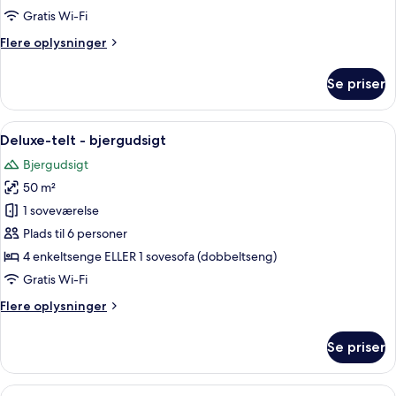
kæledyr
Gratis Wi-Fi
tilladt
Flere
Flere oplysninger
-
oplysninger
bjergudsigt
om
Se priser
Luksus-
telt
-
Indlæs
Hyggelig siddekrog med udsigt til et b
16
kæledyr
Deluxe-telt - bjergudsigt
alle
tilladt
Bjergudsigt
-
billeder
bjergudsigt
50 m²
af
Deluxe-
1 soveværelse
telt
Plads til 6 personer
-
4 enkeltsenge ELLER 1 sovesofa (dobbeltseng)
bjergudsigt
Gratis Wi-Fi
Flere
Flere oplysninger
oplysninger
om
Se priser
Deluxe-
telt
-
Indlæs
Et værelse med en stor skydedør, der f