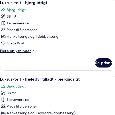
14
bjergudsigt
Luksus-telt - bjergudsigt
alle
Bjergudsigt
billeder
38 m²
af
Luksus-
1 soveværelse
telt
Plads til 5 personer
-
4 enkeltsenge og 1 dobbeltseng
bjergudsigt
Gratis Wi-Fi
Flere
Flere oplysninger
oplysninger
om
Se priser
Luksus-
telt
-
Indlæs
Indbydende indretning med et stort vi
10
bjergudsigt
Luksus-telt - kæledyr tilladt - bjergudsigt
alle
Bjergudsigt
billeder
38 m²
af
Luksus-
1 soveværelse
telt
Plads til 5 personer
-
4 enkeltsenge og 1 sovesofa (dobbeltseng)