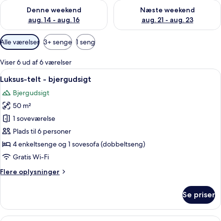
Tjek tilgængelighed for denne weekend aug. 14 - aug. 16
Tjek tilgængelighed for næste
Denne weekend
Næste weekend
aug. 14 - aug. 16
aug. 21 - aug. 23
Tilgængelige
Alle værelser
3+ senge
1 seng
filtre
for
Viser 6 ud af 6 værelser
værelser
Indlæs
Et værelse med udsigt til et bjerg og e
13
Luksus-telt - bjergudsigt
alle
Bjergudsigt
billeder
50 m²
af
Luksus-
1 soveværelse
telt
Plads til 6 personer
-
4 enkeltsenge og 1 sovesofa (dobbeltseng)
bjergudsigt
Gratis Wi-Fi
Flere
Flere oplysninger
oplysninger
om
Se priser
Luksus-
telt
-
Indlæs
En træterrasse med hængekøje, to træst